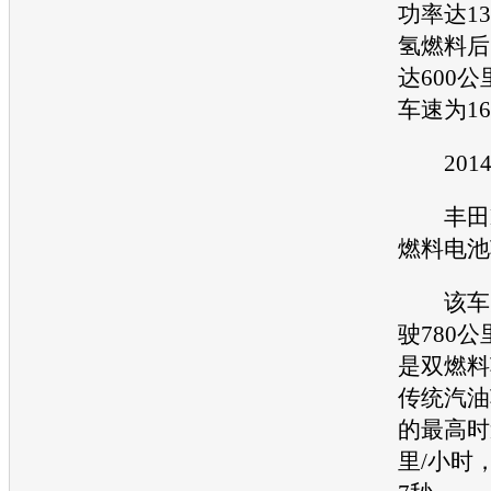
功率达1
氢燃料后
达600
车速为1
201
丰田Mar
燃料电池
该车充
驶780
是双燃料
传统汽油
的最高时
里/小时