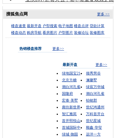
搜狐焦点网
更多 >>
楼盘速查
最新开盘
户型搜索
电子地图
楼盘点评
贷款计算
楼盘动态
购房导航
看房图片
户型图片
装修论坛
装修图库
热销楼盘推荐
更多>>
最新开盘
更多>>
绿地国宝21
领秀慧谷
北京方糖
澜馨墅
潮白河孔雀
绿宸万华城
国隆府
潮白河孔雀
宏泰·美墅
铂铭郡
廊坊新世界
世纪鸿通州
智汇雅苑
万科首开台
首开熙悦山
世纪星城
首城国际中
顺鑫·华玺
绿城·御园
远洋一方