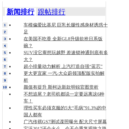
新闻排行
跟帖排行
车模偏爱比基尼 巨乳长腿性感身材诱惑十
足
在美国不吃香 全新GL8升级欲抢日系饭
碗？
SUV没它甭想玩越野 差速锁神通到底有多
大？
超小排量动力解析 上汽打造自强“蓝芯”
更大更宜家 一汽-大众蔚领顶配版实拍解
析
颜值有提升 斯柯达新款明锐官图赏析
不想追尾？老司机都说一定要远离这6种
车！
理性买车必须克服的5大“毛病”91.3%的中
国人都有
广汽传祺GS7测试谍照曝光 配大尺寸屏幕
宝沃2017还会火么，会不会重复观致之路