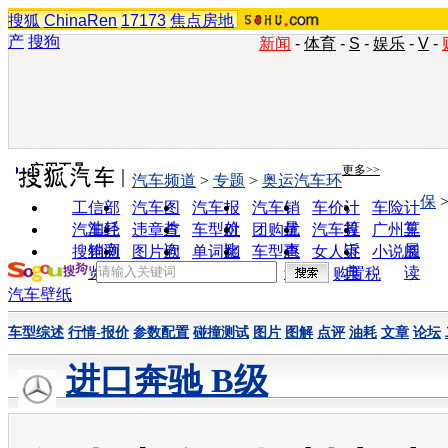
搜狐
ChinaRen
17173
焦点房地
产
搜狗
新闻
-
体育
-
S
-
娱乐
-
V
-
实用工具
更多>>
汽车频道
>
专题
>
奥运汽车环
保
工信部
汽车图
汽车报
汽车销
车价计
车险计
油耗
片
价
量
算
算
汽车经
违章查
车型对
团购优
汽车投
广州车
销商
询
比
惠
诉
展
搜狗浏
图片欣
单词翻
车型查
女人宝
小说阅
览器
赏
译
询
典
读
购置税
汽车壁纸
车型综述
行情-报价
参数配置
碰撞测试
图片
图解
点评
油耗
文章
论坛
进口奔驰 B级