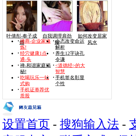
叶倩彤-奉子成
自我调理肩劲
如何改变居家
禅商-企业家修
心态改变命运
婚
腰
风水
炼!
解析
经穴健康1点
养生12字诀孔
通-头
令谦
禅-和谐家庭揭
<道德经>的大
秘!
智慧
吃喝玩乐一站
手机签名彰显
式购
个性
手机证券荐优
质股
设置首页
-
搜狗输入法
-