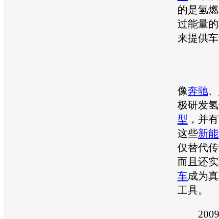
的是氢燃
过能量的
来提供车
像
奔驰
、
极研发氢
型
，并有
这些
新能
仅替代传
而且还实
车
成为真
工具。
2009