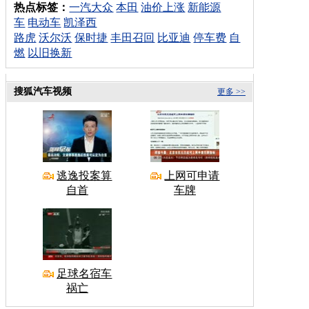
热点标签：
一汽大众
本田
油价上涨
新能源
车
电动车
凯泽西
路虎
沃尔沃
保时捷
丰田召回
比亚迪
停车费
自
燃
以旧换新
搜狐汽车视频
更多 >>
逃逸投案算
上网可申请
自首
车牌
足球名宿车
祸亡