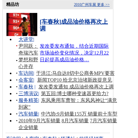
精品坊
2010广州车展
更多 >>
[车春秋]成品油价格再次上
调
大讲堂
|
尹同跃：
发改委发布通知，结合近期国际
奇瑞汽车
市场油价变化情况，决定12月22
梦想和野
日起提高成品油价格…
心并存
车访间
|
于洪江:马自达8切中公商务MPV要害
会客室
|
新闻TOP10 给北京治堵新政提意见
车春秋
|
发改委发通知 成品油价格再次上调
三博演议
|
第五回:博士哪种变速器更给力?
服务精英
|
东风乘用车曹智：东风风神让“满意
到家”
汽车销量
|
中汽协:9月销量155万 销量前十车型
2010年9月汽车销量
8月汽车销量
7月汽车销量
企业销量