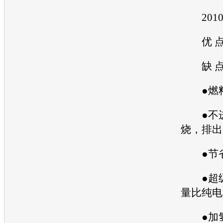
201
优 
缺 
●燃料
●不进
烧，排出
●节省
●超级
量比纯电
●加氢