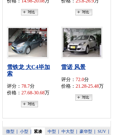
价格：
14.98-20.08
万
价格：
25.8-26.9
万
雪铁龙 大C4毕加
雷诺 风景
索
评分：
72.0
分
评分：
78.7
分
价格：
21.28-25.48
万
价格：
27.68-30.68
万
微型
小型
紧凑
中型
中大型
豪华型
SUV