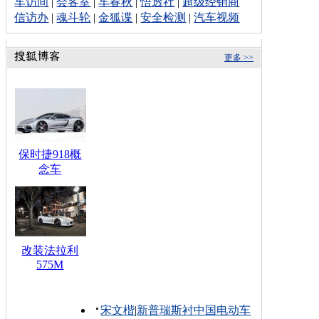
车访间
|
会客室
|
车春秋
|
悟透社
|
超级经销商
信访办
|
魂斗轮
|
金狐谍
|
安全检测
|
汽车视频
更多 >>
保时捷918概
念车
改装法拉利
575M
宋文楷
|
新普瑞斯衬中国电动车