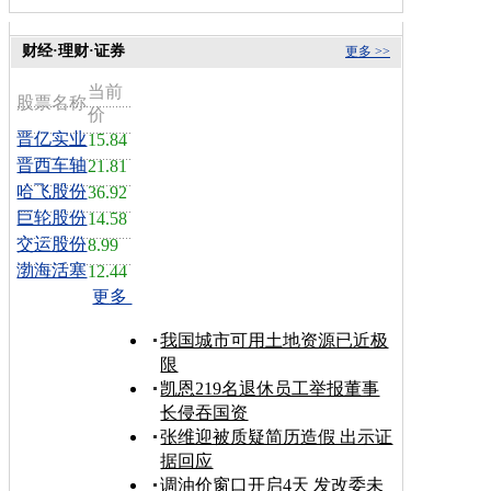
财经·理财·证券
更多 >>
当前
股票名称
价
晋亿实业
15.84
晋西车轴
21.81
哈飞股份
36.92
巨轮股份
14.58
交运股份
8.99
渤海活塞
12.44
更多
我国城市可用土地资源已近极
限
凯恩219名退休员工举报董事
长侵吞国资
张维迎被质疑简历造假 出示证
据回应
调油价窗口开启4天 发改委未