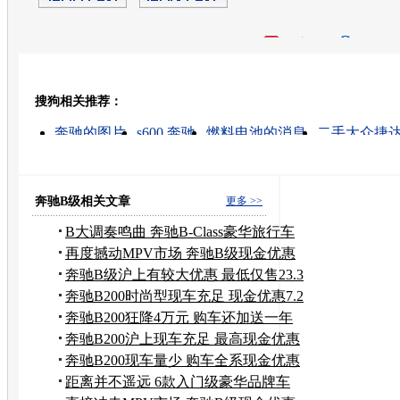
开心网
人人网
豆瓣
搜狗相关推荐：
转发至：
奔驰的图片
s600 奔驰
燃料电池的消息
二手大众捷
燃料电池是什么
奔驰商务车
大众途锐汽车报价
大
奔驰4s店
奔驰宝马机上分器
奔驰B级相关文章
更多 >>
B大调奏鸣曲 奔驰B-Class豪华旅行车
品鉴
再度撼动MPV市场 奔驰B级现金优惠
2.5万
奔驰B级沪上有较大优惠 最低仅售23.3
万
奔驰B200时尚型现车充足 现金优惠7.2
万
奔驰B200狂降4万元 购车还加送一年
保险
奔驰B200沪上现车充足 最高现金优惠
7万
奔驰B200现车量少 购车全系现金优惠
2万
距离并不遥远 6款入门级豪华品牌车