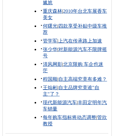
尴尬
重庆森林
|
2010年台北车展香车
美女
何曙光
|
四款享受补贴中级车推
荐
管学军
|
上汽在传承路上加速
张少华
|
对新能源汽车不限牌摇
号
清风网影
|
北京限购 车企也迷
茫
程国顺
|
自主高端究竟有多难？
王灿彬
|
自主品牌究竟谁"自
主"了？
现代新能源汽车
|
丰田定明年汽
车销量
每年购车指标将动态调整
|
管欣
教授