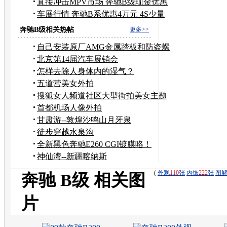
推荐
直接冲击MPV市场 奔驰B级现金优惠
2.5万
车展行情 奔驰B系优惠4万元 4S少量
现车
奔驰B级相关热帖
更多>>
自己安装原厂AMG金属踏板和防盗螺
丝 改装作业
北京第14届汽车展销会
怎样去除人身体内的湿气？
五道营美女外拍
搜狐女人频道社区大型街拍美女主题
活动
首都机场人像外拍
甘肃游--敦煌沙鸣山月牙泉
徒步穿越水泉沟
全新黑色奔驰E260 CGI镀膜咯！
神仙湾--新疆喀纳斯
(
外观
110
张
内饰
222
张
图
奔驰 B级 相关图
片