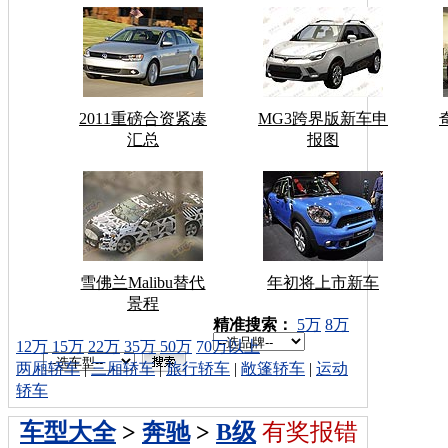
2011重磅合资紧凑
MG3跨界版新车申
汇总
报图
雪佛兰Malibu替代
年初将上市新车
景程
车型搜索：
精准搜索：
5万
8万
12万
15万
22万
35万
50万
70万以上
两厢轿车
|
三厢轿车
|
旅行轿车
|
敞篷轿车
|
运动
轿车
车型大全
>
奔驰
>
B级
有奖报错