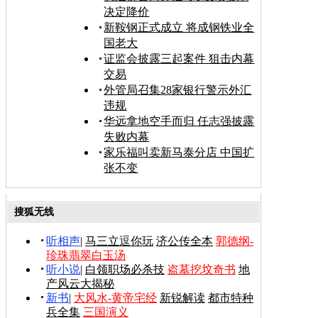
决定降价
新鞍钢正式成立 将成钢铁业全
国老大
证监会披露三起案件 狙击内幕
交易
外管局召集28家银行警示外汇
违规
华远拿地空手而归 任志强披露
失败内幕
家乐福叫卖新马泰分店 中国扩
张不变
搜狐无线
听相声
|
马三立逗你玩
济公传全本
郭德纲-
珍珠翡翠白玉汤
听小说
|
白领职场必杀技
盗墓挖坟奇书
地
产风云大揭秘
新书
|
大风水-黄帝宅经
新锐解读
都市特种
兵全集
三国演义