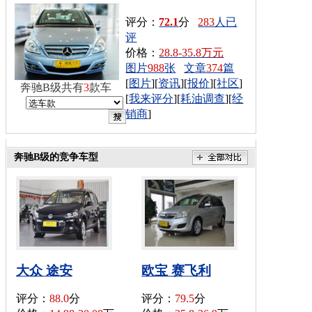
评分：
72.1
分
283
人已
评
价格：
28.8-35.8万元
图片
988
张
文章
374
篇
[
图片
][
资讯
][
报价
][
社区
]
奔驰B级共有
3
款车
[
我来评分
][
耗油调查
][
经
销商
]
奔驰B级的竞争车型
大众 途安
欧宝 赛飞利
评分：
88.0
分
评分：
79.5
分