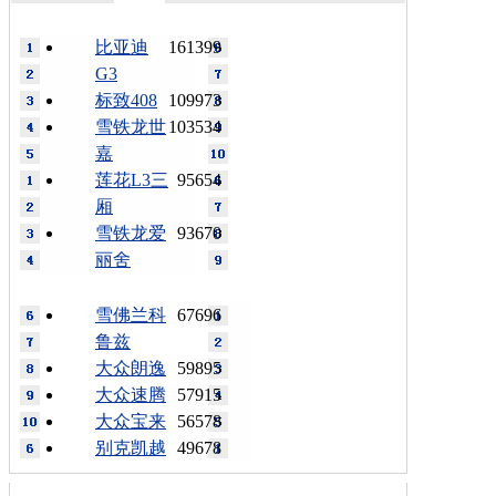
比亚迪
161399
G3
标致408
109973
雪铁龙世
103534
嘉
莲花L3三
95654
厢
雪铁龙爱
93670
丽舍
雪佛兰科
67696
鲁兹
大众朗逸
59895
大众速腾
57915
大众宝来
56578
别克凯越
49678