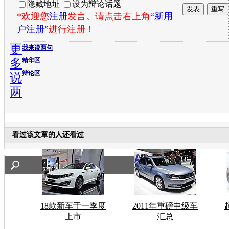
隐藏地址
设为辩论话题
*欢迎您
注册
发言。请点击右上角
“新用
户注册”
进行注册！
更
我来说两句
多
精华区
辩论区
说
两
看过该文章的人还看过
18款新车于一季度
2011年重磅中级车
上市
汇总