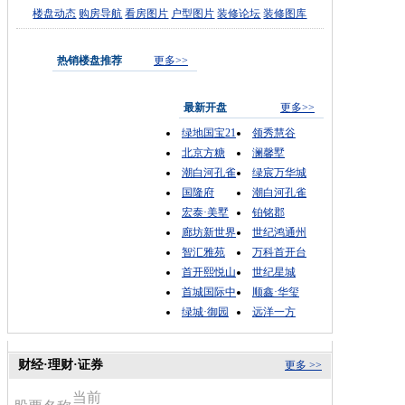
楼盘动态
购房导航
看房图片
户型图片
装修论坛
装修图库
热销楼盘推荐
更多>>
最新开盘
更多>>
绿地国宝21
领秀慧谷
北京方糖
澜馨墅
潮白河孔雀
绿宸万华城
国隆府
潮白河孔雀
宏泰·美墅
铂铭郡
廊坊新世界
世纪鸿通州
智汇雅苑
万科首开台
首开熙悦山
世纪星城
首城国际中
顺鑫·华玺
绿城·御园
远洋一方
财经·理财·证券
更多 >>
当前