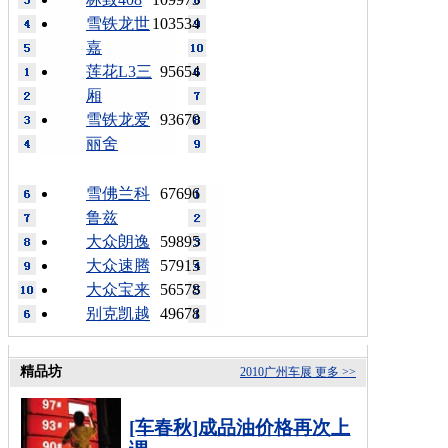
雪铁龙世
103534
嘉
莲花L3三
95654
厢
雪铁龙爱
93670
丽舍
雪佛兰科
67696
鲁兹
大众朗逸
59895
大众速腾
57915
大众宝来
56578
别克凯越
49678
精品坊
2010广州车展
更多 >>
[车春秋]成品油价格再次上