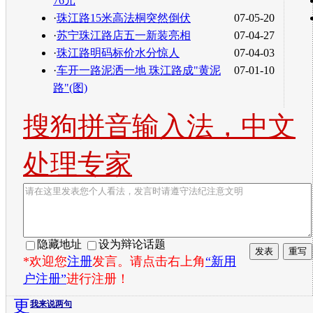
76元
·
珠江路15米高法桐突然倒伏
07-05-20
·
苏宁珠江路店五一新装亮相
07-04-27
·
珠江路明码标价水分惊人
07-04-03
·
车开一路泥洒一地 珠江路成"黄泥
07-01-10
路"(图)
搜狗拼音输入法，中文
处理专家
隐藏地址
设为辩论话题
*欢迎您
注册
发言。请点击右上角
“新用
户注册”
进行注册！
更
我来说两句