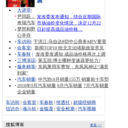
调
大讲堂
|
尹同跃：
发改委发布通知，结合近期国际
奇瑞汽车
市场油价变化情况，决定12月22
梦想和野
日起提高成品油价格…
心并存
车访间
|
于洪江:马自达8切中公商务MPV要害
会客室
|
新闻TOP10 给北京治堵新政提意见
车春秋
|
发改委发通知 成品油价格再次上调
三博演议
|
第五回:博士哪种变速器更给力?
服务精英
|
东风乘用车曹智：东风风神让“满意
到家”
汽车销量
|
中汽协:9月销量155万 销量前十车型
2010年9月汽车销量
8月汽车销量
7月汽车销量
企业销量
车访间
|
会客室
|
车春秋
|
悟透社
|
超级经销商
信访办
|
魂斗轮
|
金狐谍
|
安全检测
|
汽车视频
更多 >>