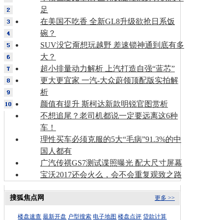
足
在美国不吃香 全新GL8升级欲抢日系饭
碗？
SUV没它甭想玩越野 差速锁神通到底有多
大？
超小排量动力解析 上汽打造自强“蓝芯”
更大更宜家 一汽-大众蔚领顶配版实拍解
析
颜值有提升 斯柯达新款明锐官图赏析
不想追尾？老司机都说一定要远离这6种
车！
理性买车必须克服的5大“毛病”91.3%的中
国人都有
广汽传祺GS7测试谍照曝光 配大尺寸屏幕
宝沃2017还会火么，会不会重复观致之路
搜狐焦点网
更多 >>
楼盘速查
最新开盘
户型搜索
电子地图
楼盘点评
贷款计算