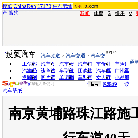
搜狐
ChinaRen
17173
焦点房地
产
搜狗
新闻
-
体育
-
S
-
娱乐
-
V
-
实用工具
更多>>
汽车频道
>
汽车交通
>
汽车交
通
工信部
汽车图
汽车报
汽车销
车价计
车险计
油耗
片
价
量
算
算
汽车经
违章查
车型对
团购优
汽车投
广州车
销商
询
比
惠
诉
展
搜狗浏
图片欣
单词翻
车型查
女人宝
小说阅
览器
赏
译
询
典
读
购置税
汽车壁纸
南京黄埔路珠江路施