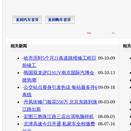
开心网
人人网
豆瓣
相关新闻
相关
转发至：
·
哈市历时5个月21条道路维修工程日
09-10-09
前竣工
·
韩国双龙进口SUV南京国际汽博会
09-10-13
掀热潮
·
公交站点瘦身引发热议 每站最多停6
09-09-18
条线
·
丹凤街修门脸花550万 北京东路到珠
09-03-09
江路出新
·
宏图三胞珠江路三店出清电脑样机
08-09-05
·
京津高速今日开通 私家车全程缴费
08-07-16