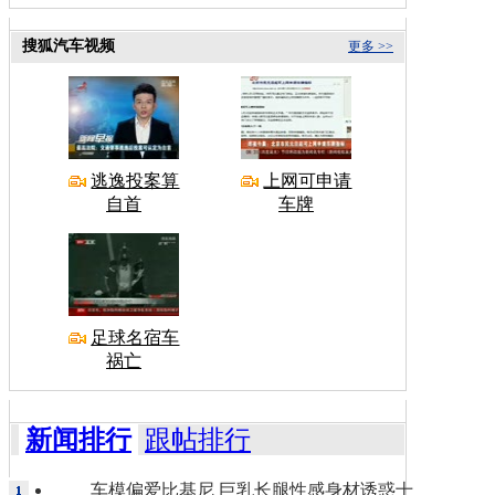
搜狐汽车视频
更多 >>
逃逸投案算
上网可申请
自首
车牌
足球名宿车
祸亡
新闻排行
跟帖排行
车模偏爱比基尼 巨乳长腿性感身材诱惑十