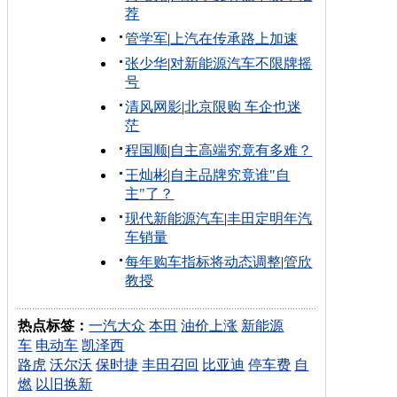
荐
管学军
|
上汽在传承路上加速
张少华
|
对新能源汽车不限牌摇
号
清风网影
|
北京限购 车企也迷
茫
程国顺
|
自主高端究竟有多难？
王灿彬
|
自主品牌究竟谁"自
主"了？
现代新能源汽车
|
丰田定明年汽
车销量
每年购车指标将动态调整
|
管欣
教授
热点标签：
一汽大众
本田
油价上涨
新能源
车
电动车
凯泽西
路虎
沃尔沃
保时捷
丰田召回
比亚迪
停车费
自
燃
以旧换新