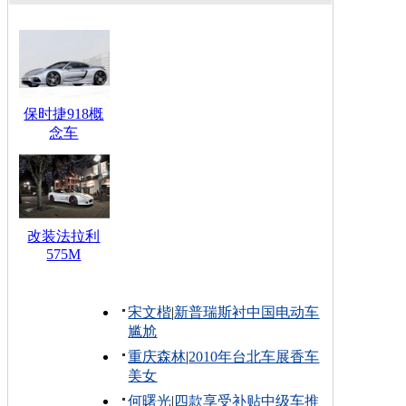
保时捷918概
念车
改装法拉利
575M
宋文楷
|
新普瑞斯衬中国电动车
尴尬
重庆森林
|
2010年台北车展香车
美女
何曙光
|
四款享受补贴中级车推