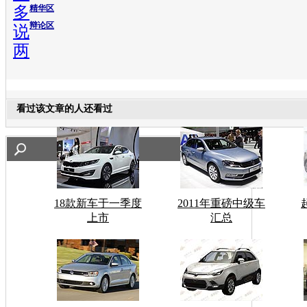
多
精华区
辩论区
说
两
看过该文章的人还看过
18款新车于一季度
2011年重磅中级车
上市
汇总