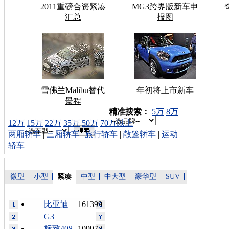
2011重磅合资紧凑
MG3跨界版新车申
汇总
报图
雪佛兰Malibu替代
年初将上市新车
景程
车型搜索：
精准搜索：
5万
8万
12万
15万
22万
35万
50万
70万以上
两厢轿车
|
三厢轿车
|
旅行轿车
|
敞篷轿车
|
运动
轿车
微型
小型
紧凑
中型
中大型
豪华型
SUV
比亚迪
161399
G3
标致408
109973