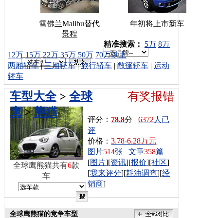
雪佛兰Malibu替代
年初将上市新车
景程
车型搜索：
精准搜索：
5万
8万
12万
15万
22万
35万
50万
70万以上
两厢轿车
|
三厢轿车
|
旅行轿车
|
敞篷轿车
|
运动
轿车
车型大全
>
全球
有奖报错
鹰
>
熊猫
评分：
78.8
分
6372
人已
评
价格：
3.78-6.28万元
图片
514
张
文章
358
篇
[
图片
][
资讯
][
报价
][
社区
]
全球鹰熊猫共有
6
款
[
我来评分
][
耗油调查
][
经
车
销商
]
全球鹰熊猫的竞争车型