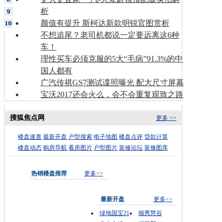
析
颜值有提升 斯柯达新款明锐官图赏析
不想追尾？老司机都说一定要远离这6种
车！
理性买车必须克服的5大“毛病”91.3%的中
国人都有
广汽传祺GS7测试谍照曝光 配大尺寸屏幕
宝沃2017还会火么，会不会重复观致之路
搜狐焦点网
更多 >>
楼盘速查
最新开盘
户型搜索
电子地图
楼盘点评
贷款计算
楼盘动态
购房导航
看房图片
户型图片
装修论坛
装修图库
热销楼盘推荐
更多>>
最新开盘
更多>>
绿地国宝21
领秀慧谷