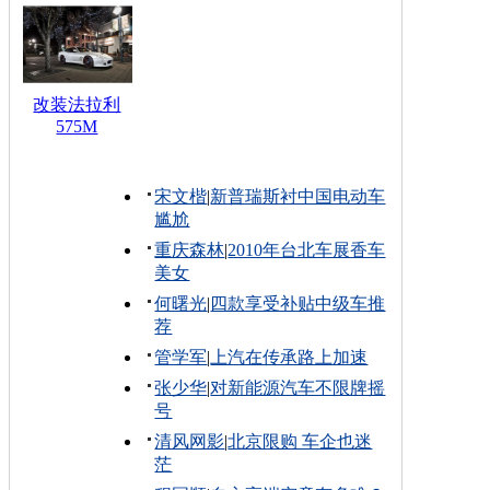
改装法拉利
575M
宋文楷
|
新普瑞斯衬中国电动车
尴尬
重庆森林
|
2010年台北车展香车
美女
何曙光
|
四款享受补贴中级车推
荐
管学军
|
上汽在传承路上加速
张少华
|
对新能源汽车不限牌摇
号
清风网影
|
北京限购 车企也迷
茫