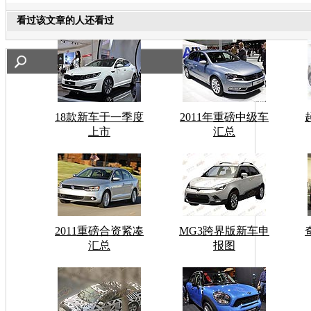
看过该文章的人还看过
18款新车于一季度
2011年重磅中级车
上市
汇总
2011重磅合资紧凑
MG3跨界版新车申
汇总
报图