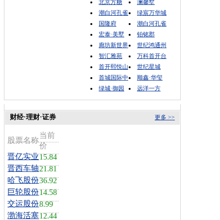
北京方糖
澜馨墅
潮白河孔雀
绿宸万华城
国隆府
潮白河孔雀
宏泰·美墅
铂铭郡
廊坊新世界
世纪鸿通州
智汇雅苑
万科首开台
首开熙悦山
世纪星城
首城国际中
顺鑫·华玺
绿城·御园
远洋一方
财经·理财·证券
更多 >>
当前
股票名称
价
晋亿实业
15.84
晋西车轴
21.81
哈飞股份
36.92
巨轮股份
14.58
交运股份
8.99
渤海活塞
12.44