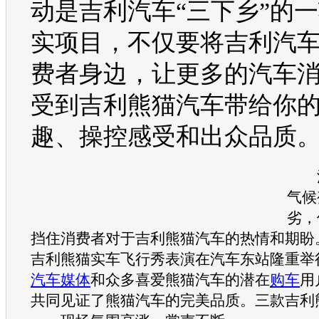
动是
吉利汽车
“三下乡”的
实项目，不仅要将
吉利汽
费者身边，让更多的
汽车
受到
吉利
熊猫
汽车
带给你
趣、操控感受和出众品质
活
气候
劣，
挡住消费者对于
吉利
熊猫
汽车
的热情和期盼
吉利
熊猫
实车飞行秀表演在
汽车
东站隆重举
汽车媒体
和众多喜爱
熊猫
汽车
的潜在
购车
用
共同见证了
熊猫
汽车
的完美品质。三款
吉利