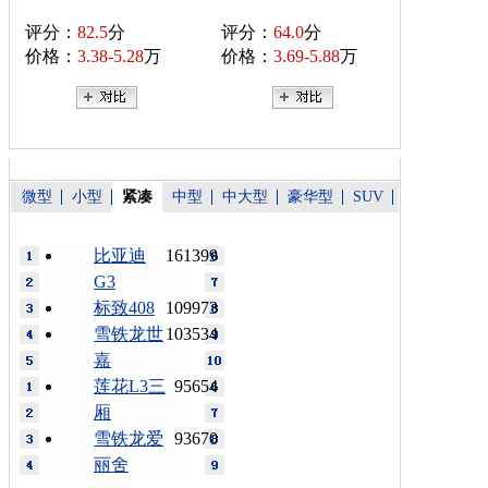
评分：
82.5
分
评分：
64.0
分
价格：
3.38-5.28
万
价格：
3.69-5.88
万
微型
小型
紧凑
中型
中大型
豪华型
SUV
比亚迪
161399
G3
标致408
109973
雪铁龙世
103534
嘉
莲花L3三
95654
厢
雪铁龙爱
93670
丽舍