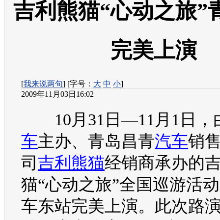
吉利熊猫“心动之旅”
完美上演
[
我来说两句
] [字号：
大
中
小
]
2009年11月03日16:02
10月31日—11月1日，
车
主办、青岛昌青
汽车
销
司
吉利
熊猫
经销商承办的
猫
“心动之旅”全国巡游活
车
东站完美上演。此次路