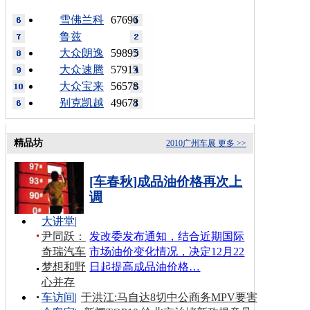
雪佛兰科
67696
鲁兹
大众朗逸
59895
大众速腾
57915
大众宝来
56578
别克凯越
49678
精品坊
2010广州车展
更多 >>
[车春秋]成品油价格再次上
调
大讲堂
|
尹同跃：
发改委发布通知，结合近期国际
奇瑞汽车
市场油价变化情况，决定12月22
梦想和野
日起提高成品油价格…
心并存
车访间
|
于洪江:马自达8切中公商务MPV要害