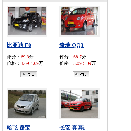
比亚迪 F0
奇瑞 QQ3
评分：
69.8
分
评分：
68.7
分
价格：
3.69-4.69
万
价格：
3.09-5.09
万
哈飞 路宝
长安 奔奔i