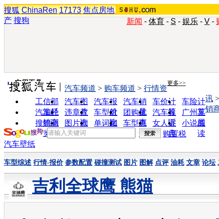
搜狐
ChinaRen
17173
焦点房地
产
搜狗
新闻
-
体育
-
S
-
娱乐
-
V
-
实用工具
更多>>
汽车频道
>
购车频道
>
行情资
讯
工信部
汽车图
汽车报
汽车销
车价计
车险计
销
油耗
片
价
量
算
算
汽车经
违章查
车型对
团购优
汽车投
广州车
销商
询
比
惠
诉
展
搜狗浏
图片欣
单词翻
车型查
女人宝
小说阅
览器
赏
译
询
典
读
购置税
汽车壁纸
车型综述
行情-报价
参数配置
碰撞测试
图片
图解
点评
油耗
文章
论坛
吉利全球鹰 熊猫