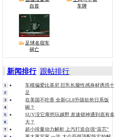
自首
车牌
足球名宿车
祸亡
新闻排行
跟帖排行
车模偏爱比基尼 巨乳长腿性感身材诱惑十
足
在美国不吃香 全新GL8升级欲抢日系饭
碗？
SUV没它甭想玩越野 差速锁神通到底有多
大？
超小排量动力解析 上汽打造自强“蓝芯”
更大更宜家 一汽-大众蔚领顶配版实拍解