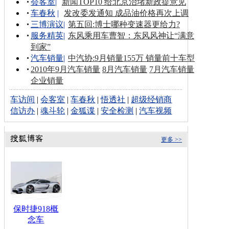
会客室
|
新闻TOP10 给北京治堵新政提意见
车春秋
|
发改委发通知 成品油价格再次上调
三博演议
|
第五回:博士哪种变速器更给力?
服务精英
|
东风乘用车曹智：东风风神让“满意
到家”
汽车销量
|
中汽协:9月销量155万 销量前十车型
2010年9月汽车销量
8月汽车销量
7月汽车销量
企业销量
车访间
|
会客室
|
车春秋
|
悟透社
|
超级经销商
信访办
|
魂斗轮
|
金狐谍
|
安全检测
|
汽车视频
更多 >>
保时捷918概
念车