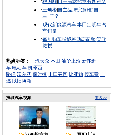
程国顺
|
自主高端究竟有多难？
王灿彬
|
自主品牌究竟谁"自
主"了？
现代新能源汽车
|
丰田定明年汽
车销量
每年购车指标将动态调整
|
管欣
教授
热点标签：
一汽大众
本田
油价上涨
新能源
车
电动车
凯泽西
路虎
沃尔沃
保时捷
丰田召回
比亚迪
停车费
自
燃
以旧换新
搜狐汽车视频
更多 >>
逃逸投案算
上网可申请