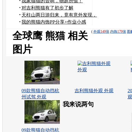
我家猫猫的音响，物超所值！
对吉利熊猫有了初步了解
天柱山两日游归来，竟有意外发现，
真情奉上PP
我的熊猫内饰PP分享+作业小感
(
外观
149
张
内饰
179
张
图
全球鹰 熊猫 相关
图片
09款熊猫自动挡杭
吉利熊猫外观 外观
2
州试驾 外观
我来说两句
09款熊猫自动挡杭