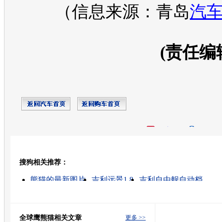
（信息来源：青岛
汽
(责任编
开心网
人人网
豆瓣
搜狗相关推荐：
转发至：
熊猫的最新图片
吉利远景1.8
吉利自由舰自动档
吉利自由舰
吉利熊猫怎么样
熊猫天文望远镜价格
吉利金刚自动档
吉利熊猫的消息
吉利熊猫价格
吉利熊猫图片
全球鹰熊猫相关文章
更多 >>