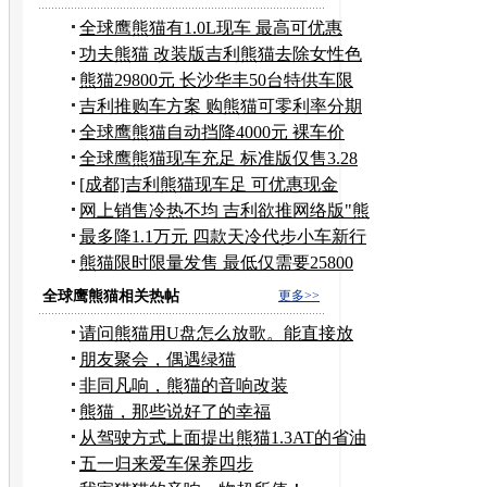
全球鹰熊猫有1.0L现车 最高可优惠
5000元
功夫熊猫 改装版吉利熊猫去除女性色
彩
熊猫29800元 长沙华丰50台特供车限
量售
吉利推购车方案 购熊猫可零利率分期
支付
全球鹰熊猫自动挡降4000元 裸车价
4.78万
全球鹰熊猫现车充足 标准版仅售3.28
万
[成都]吉利熊猫现车足 可优惠现金
5000元
网上销售冷热不均 吉利欲推网络版"熊
猫"
最多降1.1万元 四款天冷代步小车新行
情
熊猫限时限量发售 最低仅需要25800
元
全球鹰熊猫相关热帖
更多>>
请问熊猫用U盘怎么放歌。能直接放
吗？
朋友聚会，偶遇绿猫
非同凡响，熊猫的音响改装
熊猫，那些说好了的幸福
从驾驶方式上面提出熊猫1.3AT的省油
办法...
五一归来爱车保养四步