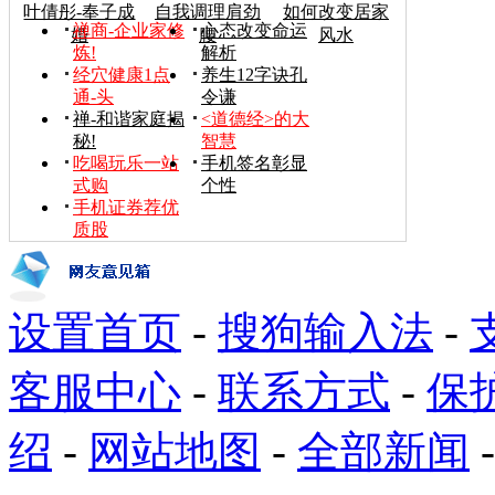
叶倩彤-奉子成
自我调理肩劲
如何改变居家
禅商-企业家修
心态改变命运
婚
腰
风水
炼!
解析
经穴健康1点
养生12字诀孔
通-头
令谦
禅-和谐家庭揭
<道德经>的大
秘!
智慧
吃喝玩乐一站
手机签名彰显
式购
个性
手机证券荐优
质股
设置首页
-
搜狗输入法
-
客服中心
-
联系方式
-
保
绍
-
网站地图
-
全部新闻