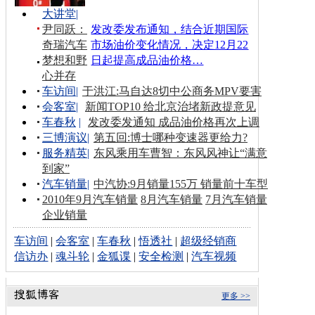
大讲堂
|
尹同跃：
发改委发布通知，结合近期国际
奇瑞汽车
市场油价变化情况，决定12月22
梦想和野
日起提高成品油价格…
心并存
车访间
|
于洪江:马自达8切中公商务MPV要害
会客室
|
新闻TOP10 给北京治堵新政提意见
车春秋
|
发改委发通知 成品油价格再次上调
三博演议
|
第五回:博士哪种变速器更给力?
服务精英
|
东风乘用车曹智：东风风神让“满意
到家”
汽车销量
|
中汽协:9月销量155万 销量前十车型
2010年9月汽车销量
8月汽车销量
7月汽车销量
企业销量
车访间
|
会客室
|
车春秋
|
悟透社
|
超级经销商
信访办
|
魂斗轮
|
金狐谍
|
安全检测
|
汽车视频
更多 >>