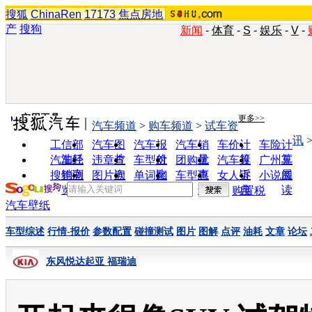
搜狐
ChinaRen
17173
焦点房地
产
搜狗
新闻
-
体育
-
S
-
娱乐
-
V
-
实用工具
更多>>
汽车频道
>
购车频道
>
试车资
讯
工信部
汽车图
汽车报
汽车销
车价计
车险计
油耗
片
价
量
算
算
汽车经
违章查
车型对
团购优
汽车投
广州车
销商
询
比
惠
诉
展
搜狗浏
图片欣
单词翻
车型查
女人宝
小说阅
览器
赏
译
询
典
读
购置税
汽车壁纸
车型综述
行情-报价
参数配置
碰撞测试
图片
图解
点评
油耗
文章
论坛
东风悦达起亚 福瑞迪