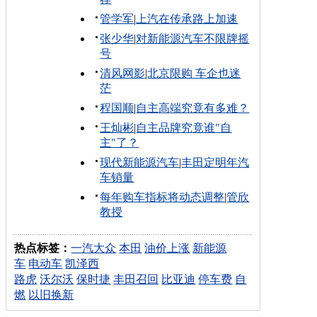
管学军
|
上汽在传承路上加速
张少华
|
对新能源汽车不限牌摇
号
清风网影
|
北京限购 车企也迷
茫
程国顺
|
自主高端究竟有多难？
王灿彬
|
自主品牌究竟谁"自
主"了？
现代新能源汽车
|
丰田定明年汽
车销量
每年购车指标将动态调整
|
管欣
教授
热点标签：
一汽大众
本田
油价上涨
新能源
车
电动车
凯泽西
路虎
沃尔沃
保时捷
丰田召回
比亚迪
停车费
自
燃
以旧换新