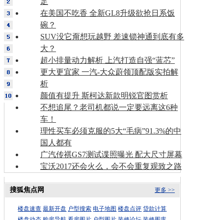
足
在美国不吃香 全新GL8升级欲抢日系饭
碗？
SUV没它甭想玩越野 差速锁神通到底有多
大？
超小排量动力解析 上汽打造自强“蓝芯”
更大更宜家 一汽-大众蔚领顶配版实拍解
析
颜值有提升 斯柯达新款明锐官图赏析
不想追尾？老司机都说一定要远离这6种
车！
理性买车必须克服的5大“毛病”91.3%的中
国人都有
广汽传祺GS7测试谍照曝光 配大尺寸屏幕
宝沃2017还会火么，会不会重复观致之路
搜狐焦点网
更多 >>
楼盘速查
最新开盘
户型搜索
电子地图
楼盘点评
贷款计算
楼盘动态
购房导航
看房图片
户型图片
装修论坛
装修图库