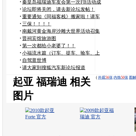
秦皇岛福瑞迪车友会第一次FB活动成
功！
论坛即将关闭，请去新论坛发帖！
重要通知《同福客栈》搬家啦！请车
友们从速加入！
三保！！！！
南戴河黄金海岸沙雕大世界活动召集
帖
晋祠宾馆旅游图
第一次都给小老婆了！！
小福流水篇（订车、提车、验车、上
牌、装饰等系列）
自驾逛世博
请大家到搜狐汽车新论坛报道
(
外观
56
张
内饰
50
张
图
起亚 福瑞迪 相关
图片