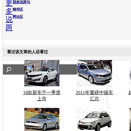
更
我来说两句
多
精华区
辩论区
说
两
看过该文章的人还看过
18款新车于一季度
2011年重磅中级车
上市
汇总