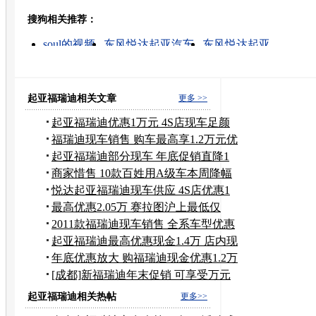
搜狗相关推荐：
转发至：
soul的视频
东风悦达起亚汽车
东风悦达起亚
电动轿车价格
两厢天语
试驾
造型设计
天语两厢
外观设计
奔驰c200时尚型
起亚福瑞迪相关文章
更多 >>
起亚福瑞迪优惠1万元 4S店现车足颜
色全
福瑞迪现车销售 购车最高享1.2万元优
惠
起亚福瑞迪部分现车 年底促销直降1
万元
商家惜售 10款百姓用A级车本周降幅
一览
悦达起亚福瑞迪现车供应 4S店优惠1
万元
最高优惠2.05万 赛拉图沪上最低仅
7.33万
2011款福瑞迪现车销售 全系车型优惠
7千
起亚福瑞迪最高优惠现金1.4万 店内现
车
年底优惠放大 购福瑞迪现金优惠1.2万
元
[成都]新福瑞迪年末促销 可享受万元
优惠
起亚福瑞迪相关热帖
更多>>