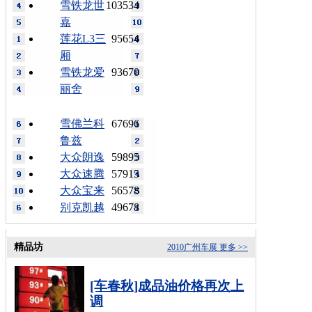
雪铁龙世
103534
嘉
莲花L3三
95654
厢
雪铁龙爱
93670
丽舍
雪佛兰科
67696
鲁兹
大众朗逸
59895
大众速腾
57915
大众宝来
56578
别克凯越
49678
精品坊
2010广州车展
更多 >>
[车春秋]成品油价格再次上
调