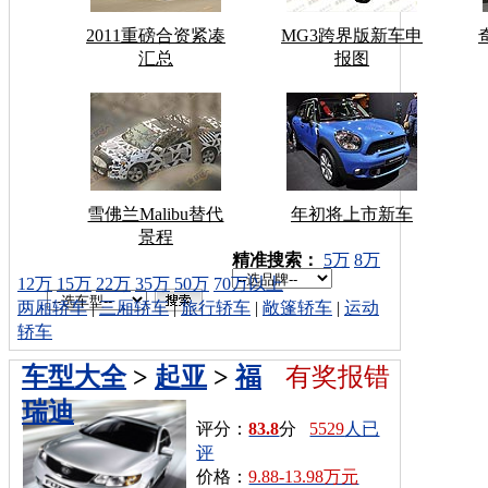
2011重磅合资紧凑
MG3跨界版新车申
汇总
报图
雪佛兰Malibu替代
年初将上市新车
景程
车型搜索：
精准搜索：
5万
8万
12万
15万
22万
35万
50万
70万以上
两厢轿车
|
三厢轿车
|
旅行轿车
|
敞篷轿车
|
运动
轿车
车型大全
>
起亚
>
福
有奖报错
瑞迪
评分：
83.8
分
5529
人已
评
价格：
9.88-13.98万元