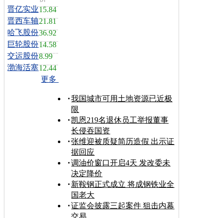
晋亿实业
15.84
晋西车轴
21.81
哈飞股份
36.92
巨轮股份
14.58
交运股份
8.99
渤海活塞
12.44
更多
我国城市可用土地资源已近极
限
凯恩219名退休员工举报董事
长侵吞国资
张维迎被质疑简历造假 出示证
据回应
调油价窗口开启4天 发改委未
决定降价
新鞍钢正式成立 将成钢铁业全
国老大
证监会披露三起案件 狙击内幕
交易