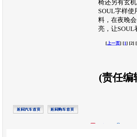
椅
还另有玄机
SOUL字样
料，在夜晚会
亮，让SOU
[
上一页
] [
1
] [2] 
(责任编
开心网
人人网
豆瓣