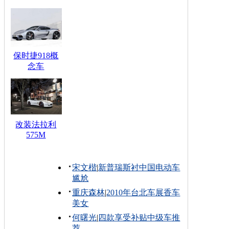
保时捷918概
念车
改装法拉利
575M
宋文楷
|
新普瑞斯衬中国电动车
尴尬
重庆森林
|
2010年台北车展香车
美女
何曙光
|
四款享受补贴中级车推
荐