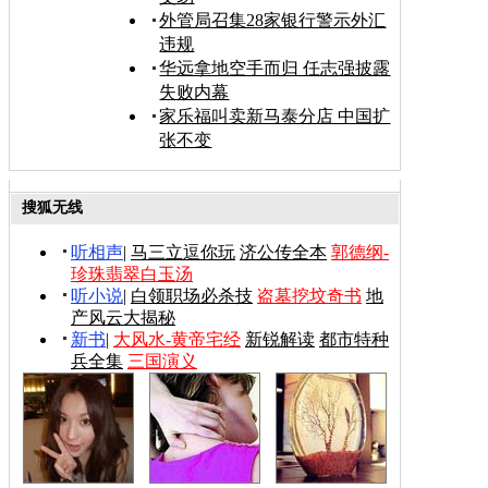
外管局召集28家银行警示外汇
违规
华远拿地空手而归 任志强披露
失败内幕
家乐福叫卖新马泰分店 中国扩
张不变
搜狐无线
听相声
|
马三立逗你玩
济公传全本
郭德纲-
珍珠翡翠白玉汤
听小说
|
白领职场必杀技
盗墓挖坟奇书
地
产风云大揭秘
新书
|
大风水-黄帝宅经
新锐解读
都市特种
兵全集
三国演义