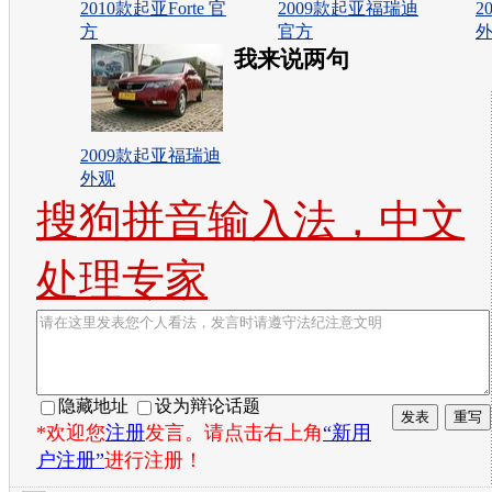
2010款起亚Forte 官
2009款起亚福瑞迪
2
方
官方
我来说两句
2009款起亚福瑞迪
外观
搜狗拼音输入法，中文
处理专家
隐藏地址
设为辩论话题
*欢迎您
注册
发言。请点击右上角
“新用
户注册”
进行注册！