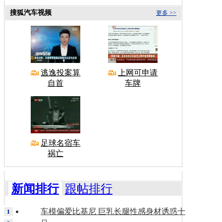
搜狐汽车视频
更多 >>
逃逸投案算
上网可申请
自首
车牌
足球名宿车
祸亡
新闻排行
跟帖排行
车模偏爱比基尼 巨乳长腿性感身材诱惑十