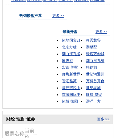
热销楼盘推荐
更多>>
最新开盘
更多>>
绿地国宝21
领秀慧谷
北京方糖
澜馨墅
潮白河孔雀
绿宸万华城
国隆府
潮白河孔雀
宏泰·美墅
铂铭郡
廊坊新世界
世纪鸿通州
智汇雅苑
万科首开台
首开熙悦山
世纪星城
首城国际中
顺鑫·华玺
绿城·御园
远洋一方
财经·理财·证券
更多 >>
当前
股票名称
价