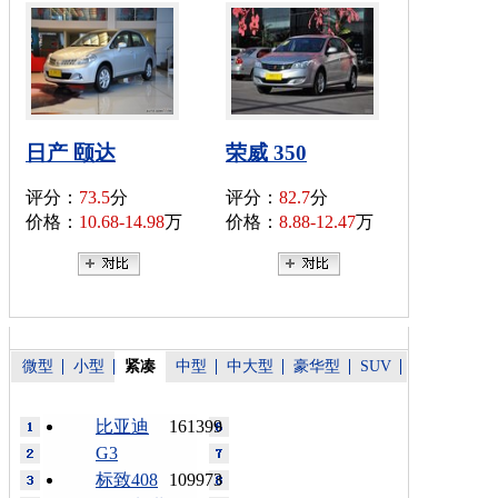
日产 颐达
荣威 350
评分：
73.5
分
评分：
82.7
分
价格：
10.68-14.98
万
价格：
8.88-12.47
万
微型
小型
紧凑
中型
中大型
豪华型
SUV
比亚迪
161399
G3
标致408
109973