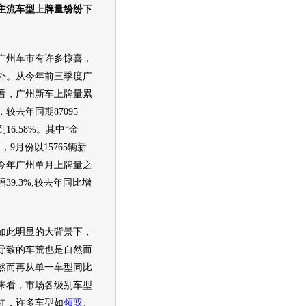
主流
车型
上牌量纷纷下
州车市有许多惊喜，
外。从今年前三季度广
看，广州
新车
上牌量累
辆，较去年同期87095
16.58%。其中“金
，9月份以15765辆
新
今年广州单月上牌量之
39.3%,较去年同比增
此明显的大背景下，
导致的车荒也是自然而
然而再从单一
车型
同比
来看，市场各级别
车型
红，许多
车型
如
领驭
、