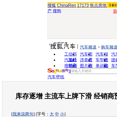
搜狐
ChinaRen
17173
焦点房地
产
搜狗
实用工具
汽车频道
>
购车频
工信部
汽车图
汽车报
汽
油耗
片
价
汽车经
违章查
车型对
团
销商
询
比
搜狗浏
图片欣
单词翻
车
览器
赏
译
汽车壁纸
库存逐增 主流车上牌下滑 经销商
[
我来说两句
] [字号：
大
中
小
]