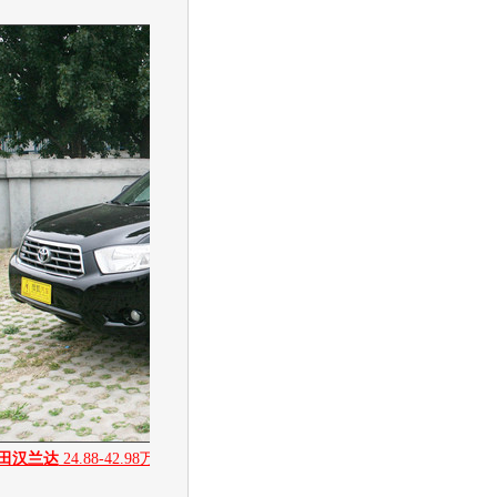
田汉兰达
24.88-42.98万
][
图片
][
新闻
][
社区
][
经销商报价
32.98
万起
]