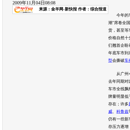
2009年11月04日08:08
来源：
金羊网-新快报
作者：综合报道
今年的车
潮”席卷全
货，甚至等
价格自然十
们翘首企盼
年底车市到
型
会撕破
车
从广州今
去年同期对
车市全线飘
牌量明显低
存在；许多
威
、
科鲁兹
仍有一些
新
存压力逐增