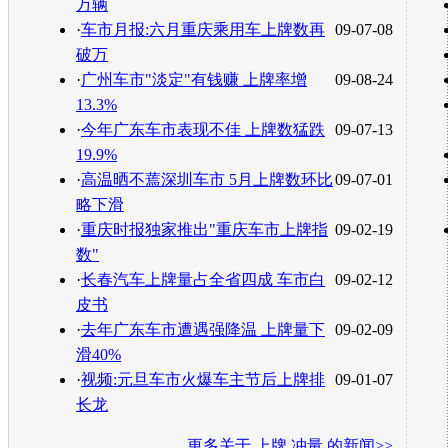
万辆
·
车市月报:六月重庆乘用车上牌数再
09-07-08
破万
·
广州车市"淡定"有钱赚 上牌率增
09-08-24
13.3%
·
今年广东车市表现不佳 上牌数猛跌
09-07-13
19.9%
·
高温晒不蔫深圳车市 5月上牌数环比
09-07-01
略下滑
·
重庆时报独家推出"重庆车市上牌指
09-02-19
数"
·
长春汽车上牌量占全省四成 车市白
09-02-12
皮书
·
去年广东车市遭遇强降温 上牌量下
09-02-09
滑40%
·
视频:元旦车市火爆车主节后上牌排
09-01-07
长龙
更多关于
上牌 冲量
的新闻>>