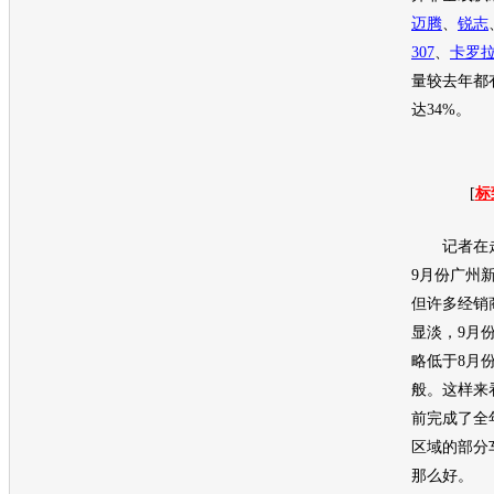
迈腾
、
锐志
307
、
卡罗
量较去年都
达34%。
[
标
记者在走
9月份广州
但许多经销
显淡，9月
略低于8月
般。这样来
前完成了全
区域的部分
那么好。