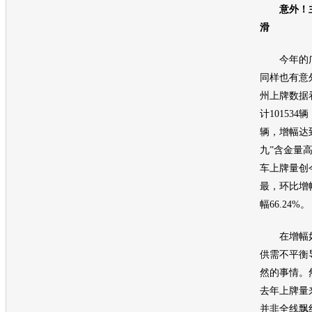
意外！
滑
今年的广
同样也有意
州上牌数据
计101534
辆，增幅达到
九”含金量高
车
上牌量创
最，环比增幅
幅66.24%。
在增幅如
供需不平衡
然的事情。
去年上牌量
并非全线飘