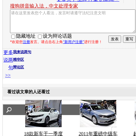
搜狗拼音输入法，中文处理专家
隐藏地址
设为辩论话题
*欢迎您
注册
发言。请点击右上角
“新用户注册”
进行注册！
更多
我来说两句
说两
精华区
句
辩论区
>>
看过该文章的人还看过
18款新车于一季度
2011年重磅中级车