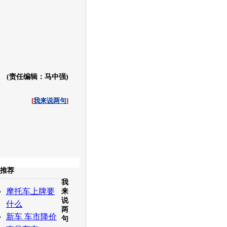
(责任编辑：马中强)
[
我来说两句
]
收起
推荐
我
白社会
百度i贴吧
摩托车上牌要
来
说
什么
两
新车 车市降价
句