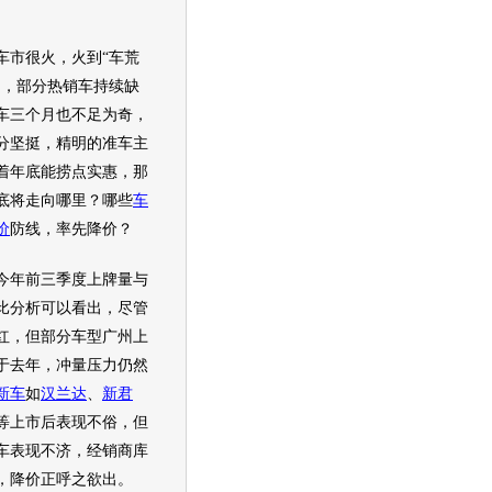
市很火，火到“车荒
国，部分热销车持续缺
车三个月也不足为奇，
分坚挺，精明的准车主
着年底能捞点实惠，那
底将走向哪里？哪些
车
价
防线，率先降价？
年前三季度上牌量与
比分析可以看出，尽管
红，但部分
车型
广州上
于去年，冲量压力仍然
新车
如
汉兰达
、
新君
等上市后表现不俗，但
车
表现不济，经销商库
，降价正呼之欲出。