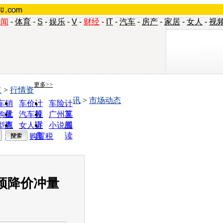
新闻
-
体育
-
S
-
娱乐
-
V
-
财经
-
IT
-
汽车
-
房产
-
家居
-
女人
-
视
更多>>
道
>
行情资
讯
>
市场动态
车销
车价计
车险计
量
算
算
购优
汽车投
广州车
惠
诉
展
型查
女人宝
小说阅
询
典
读
购置税
预降价冲量