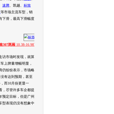
、
速腾
、凯越、
标致
拉
等市场主流
车型
，销
有下滑，最高下滑幅度
致307两厢
10.38-16.98万
][
图片
][
新闻
][
社区
][
经销商报价
9.58
万起
]
访市场时发现，就算
新车
上牌量增幅明显，
商仍纷纷表示，市场略
份没有达到预期，甚至
份，而10月份更显一
看，尽管许多车企都提
年预定目标，但是广州
车型
表现仍没有想象中