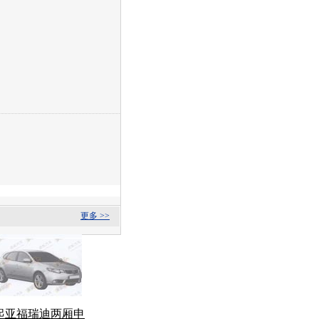
更多 >>
起亚福瑞迪两厢申