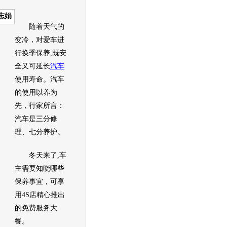
志娟
随着天气的
变冷，对爱车进
行换季保养,既安
全又可延长
汽车
使用寿命。
汽车
的使用以养为
先，行家所言：
汽车
是三分修
理、七分养护。
冬天来了,车
主需要知晓哪些
保养事宜，可享
用4S店精心推出
的免费服务大
餐。