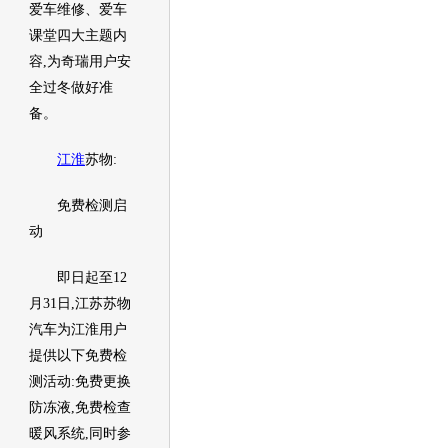
爱车维修、爱车
课堂四大主题内
容,为
奇瑞
用户安
全过冬做好准
备。
江淮
苏物:
免费检测启
动
即日起至12
月31日,江苏苏物
汽车
为
江淮
用户
提供以下免费检
测活动:免费更换
防冻液,免费检查
暖风系统,同时参