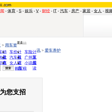
新闻
-
体育
-
S
-
娱乐
-
V
-
财经
-
IT
-
汽车
-
房产
-
家居
-
女人
-
视
更多>>
道
>
用车资
讯
>
爱车养护
车销
车价计
车险计
量
算
算
购优
汽车投
广州车
惠
诉
展
型查
女人宝
小说阅
询
典
读
购置税
家为您支招