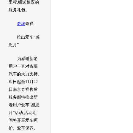
里程,赠送相应的
服务礼包。
奇瑞
奇祥:
推出爱车“感
恩月”
为感谢新老
用户一直对
奇瑞
汽车
的大力支持,
即日起至11月22
日南京奇祥售后
服务部特推出新
老用户爱车“感恩
月”活动,活动期
间将开展爱车呵
护、爱车保养、