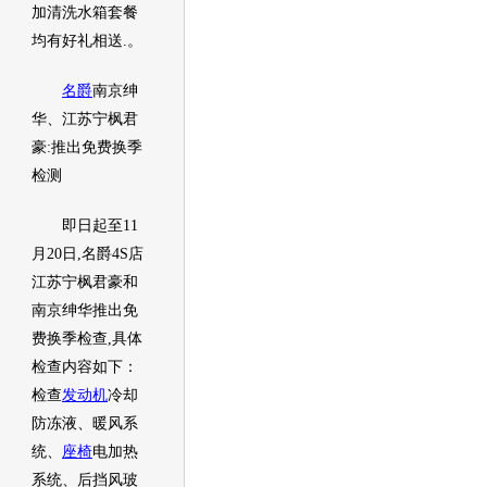
加清洗水箱套餐
均有好礼相送.。
名爵
南京绅
华、江苏宁枫君
豪:推出免费换季
检测
即日起至11
月20日,
名爵
4S店
江苏宁枫君豪和
南京绅华推出免
费换季检查,具体
检查内容如下：
检查
发动机
冷却
防冻液、暖风系
统、
座椅
电加热
系统、后挡风玻