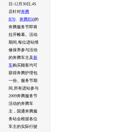
日-12月30日,4S
店针对
奔腾
B70
、
奔腾B50
的
奔腾服务节即将
拉开帷幕。活动
期间,每位进站维
修保养参与活动
的奔腾车主及
新
车
购买顾客均可
获得奔腾护理包
一份。服务节期
间,所有进站参与
2009奔腾服务节
活动的奔腾车
主，国通奔腾服
务站会根据各位
车主的实际行驶