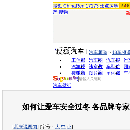
搜狐
ChinaRen
17173
焦点房地
产
搜狗
实用工具
汽车频道
>
购车频
工信部
汽车图
汽车报
汽
油耗
片
价
汽车经
违章查
车型对
团
销商
询
比
搜狗浏
图片欣
单词翻
车
览器
赏
译
汽车壁纸
如何让爱车安全过冬 各品牌专
[
我来说两句
] [字号：
大
中
小
]