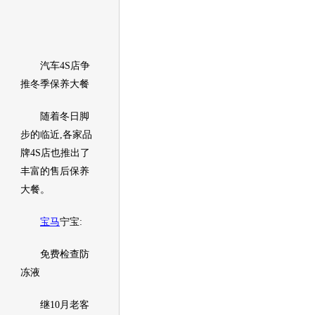
汽车
4S店争
推冬季保养大餐
随着冬日脚
步的临近,各家品
牌4S店也推出了
丰富的售后保养
大餐。
宝马
宁宝:
免费检查防
冻液
继10月老客