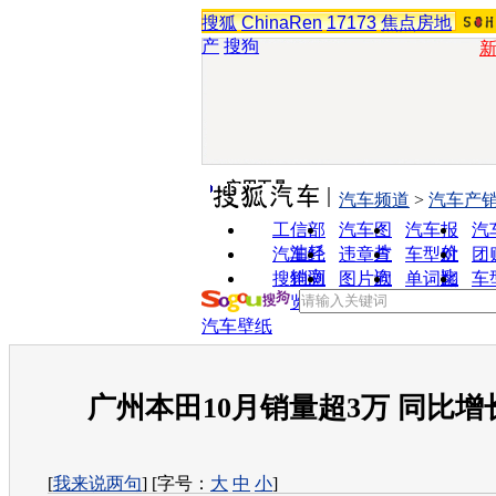
搜狐
ChinaRen
17173
焦点房地
产
搜狗
实用工具
汽车频道
>
汽车产
工信部
汽车图
汽车报
汽
油耗
片
价
汽车经
违章查
车型对
团
销商
询
比
搜狗浏
图片欣
单词翻
车
览器
赏
译
汽车壁纸
广州本田10月销量超3万 同比增长2
[
我来说两句
] [字号：
大
中
小
]