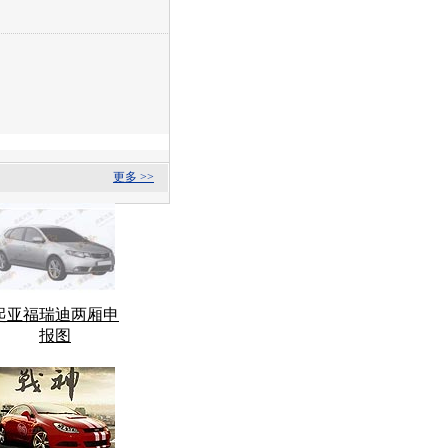
更多 >>
起亚福瑞迪两厢申
报图