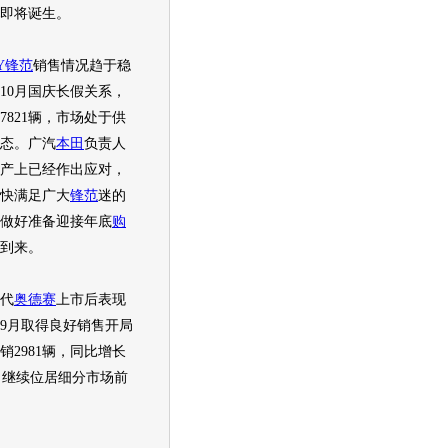
即将诞生。
Y
锋范
销售情况趋于稳
10月国庆长假关系，
售7821辆，市场处于供
态。广汽
本田
负责人
产上已经作出应对，
快满足广大
锋范
迷的
做好准备迎接年底
购
到来。
代
奥德赛
上市后表现
9月取得良好销售开局
再销2981辆，同比增长
5%，继续位居细分市场前