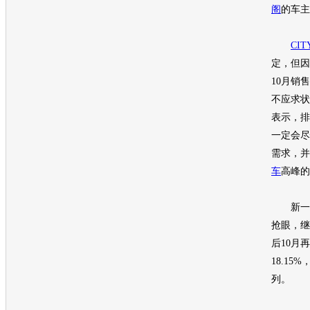
阁
的车主
CIT
定，但因
10月销
不应求状
表示，排
一定会尽
需求，并
车
高峰的
新一
抢眼，继
后10月
18.1
列。