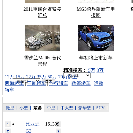
2011重磅合资紧凑
MG3跨界版新车申
汇总
报图
雪佛兰Malibu替代
年初将上市新车
景程
车型搜索：
精准搜索：
5万
8万
12万
15万
22万
35万
50万
70万以上
两厢轿车
|
三厢轿车
|
旅行轿车
|
敞篷轿车
|
运动
轿车
微型
小型
紧凑
中型
中大型
豪华型
SUV
比亚迪
161399
G3