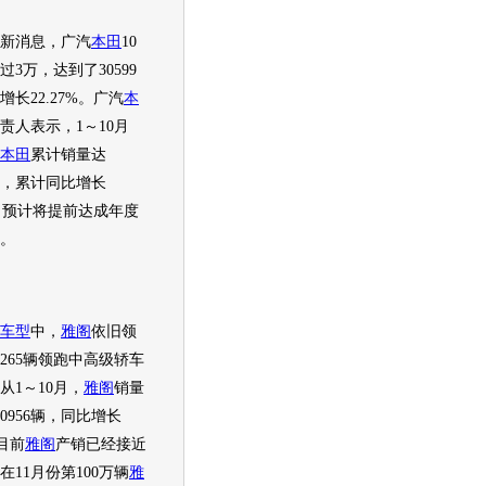
消息，广汽
本田
10
过3万，达到了30599
增长22.27%。广汽
本
责人表示，1～10月
本田
累计销量达
5辆，累计同比增长
3%，预计将提前达成年度
。
车型
中，
雅阁
依旧领
5265辆领跑中高级轿车
从1～10月，
雅阁
销量
0956辆，同比增长
，目前
雅阁
产销已经接近
在11月份第100万辆
雅