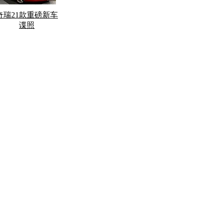
奇瑞21款重磅新车
谍照