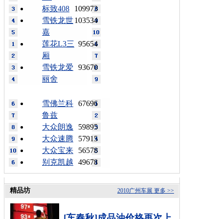
标致408
109973
雪铁龙世
103534
嘉
莲花L3三
95654
厢
雪铁龙爱
93670
丽舍
雪佛兰科
67696
鲁兹
大众朗逸
59895
大众速腾
57915
大众宝来
56578
别克凯越
49678
精品坊
2010广州车展
更多 >>
[车春秋]成品油价格再次上