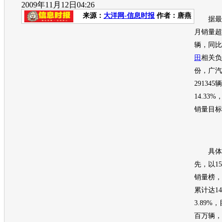
2009年11月12日04:26
来源：
大洋网-信息时报
作者：唐燕
据最新
月销量超
辆，同比
田
相关负
份，广汽
29134
14.3
销量目标
具体
先，以1
销量榜，
累计达14
3.89%
百万辆，