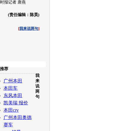
报记者 唐燕
(责任编辑：陈昊)
[
我来说两句
]
收起
推荐
我
白社会
百度i贴吧
广州本田
来
说
本田车
两
东风本田
句
凯美瑞 报价
本田crv
广州本田奥德
赛车