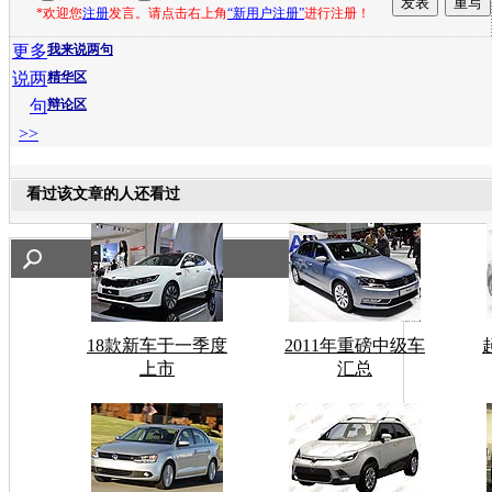
*欢迎您
注册
发言。请点击右上角
“新用户注册”
进行注册！
更多
我来说两句
说两
精华区
句
辩论区
>>
看过该文章的人还看过
18款新车于一季度
2011年重磅中级车
上市
汇总