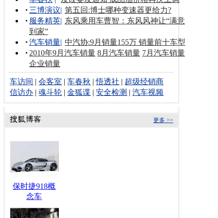
三博演议
|
第五回:博士哪种变速器更给力?
服务精英
|
东风乘用车曹智：东风风神让“满意
到家”
汽车销量
|
中汽协:9月销量155万 销量前十车型
2010年9月汽车销量
8月汽车销量
7月汽车销量
企业销量
车访间
|
会客室
|
车春秋
|
悟透社
|
超级经销商
信访办
|
魂斗轮
|
金狐谍
|
安全检测
|
汽车视频
更多 >>
保时捷918概
念车