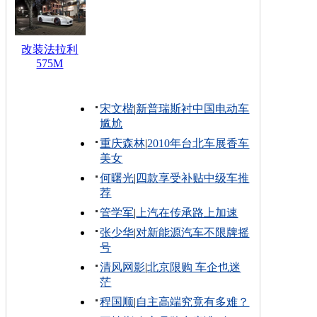
改装法拉利
575M
宋文楷
|
新普瑞斯衬中国电动车
尴尬
重庆森林
|
2010年台北车展香车
美女
何曙光
|
四款享受补贴中级车推
荐
管学军
|
上汽在传承路上加速
张少华
|
对新能源汽车不限牌摇
号
清风网影
|
北京限购 车企也迷
茫
程国顺
|
自主高端究竟有多难？