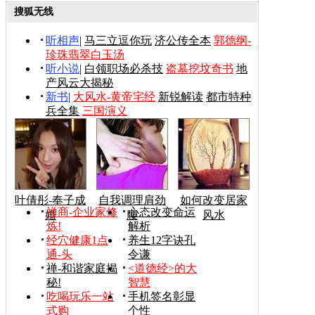
搜狐无线
听相声
|
马三立逗你玩
济公传全本
郭德纲-
珍珠翡翠白玉汤
听小说
|
白领职场必杀技
盗墓挖坟奇书
地
产风云大揭秘
新书
|
大风水-黄帝宅经
新锐解读
都市特种
兵全集
三国演义
叶倩彤-奉子成
自我调理肩劲
如何改变居家
禅商-企业家修
心态改变命运
婚
腰
风水
炼!
解析
经穴健康1点
养生12字诀孔
通-头
令谦
禅-和谐家庭揭
<道德经>的大
秘!
智慧
吃喝玩乐一站
手机签名彰显
式购
个性