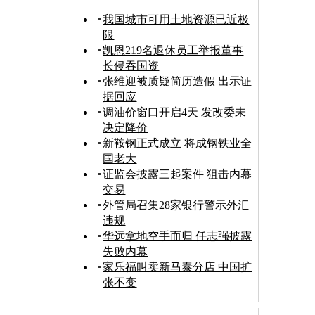
我国城市可用土地资源已近极
限
凯恩219名退休员工举报董事
长侵吞国资
张维迎被质疑简历造假 出示证
据回应
调油价窗口开启4天 发改委未
决定降价
新鞍钢正式成立 将成钢铁业全
国老大
证监会披露三起案件 狙击内幕
交易
外管局召集28家银行警示外汇
违规
华远拿地空手而归 任志强披露
失败内幕
家乐福叫卖新马泰分店 中国扩
张不变