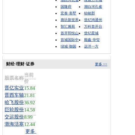
潮白河孔雀
绿宸万华城
国隆府
潮白河孔雀
宏泰·美墅
铂铭郡
廊坊新世界
世纪鸿通州
智汇雅苑
万科首开台
首开熙悦山
世纪星城
首城国际中
顺鑫·华玺
绿城·御园
远洋一方
财经·理财·证券
更多 >>
当前
股票名称
价
晋亿实业
15.84
晋西车轴
21.81
哈飞股份
36.92
巨轮股份
14.58
交运股份
8.99
渤海活塞
12.44
更多