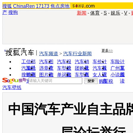
搜狐
ChinaRen
17173
焦点房地
产
搜狗
新闻
-
体育
-
S
-
娱乐
-
V
-
实用工具
更多>>
汽车频道
>
汽车行业新闻
工信部
汽车图
汽车报
汽车销
车价计
车险计
油耗
片
价
量
算
算
汽车经
违章查
车型对
团购优
汽车投
广州车
销商
询
比
惠
诉
展
搜狗浏
图片欣
单词翻
车型查
女人宝
小说阅
览器
赏
译
询
典
读
购置税
汽车壁纸
中国汽车产业自主品