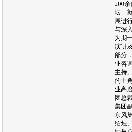
200
坛，
展进
与深
为期
演讲
部分
业咨
主持
的主
业高
团总
集团
东风
绍烛
销售