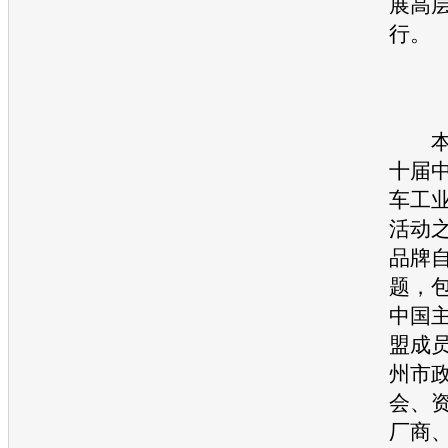
展高
行。
本次
十届
车
工
活动之
品牌自
题，
中国
盟成
州市
会、
厂商