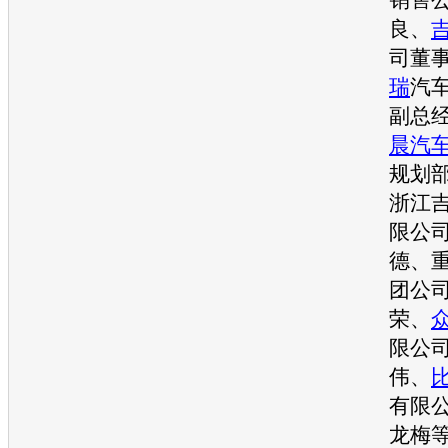
良、
司董
瑞
汽
副总
晨汽
规划
浙江
限公
德、
团公
荣、
限公
伟、
有限
龙梅