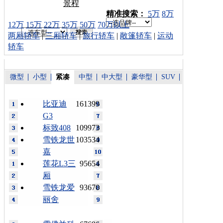
景程
车型搜索：
精准搜索：
5万
8万
12万
15万
22万
35万
50万
70万以上
两厢轿车
|
三厢轿车
|
旅行轿车
|
敞篷轿车
|
运动
轿车
微型
小型
紧凑
中型
中大型
豪华型
SUV
比亚迪
161399
G3
标致408
109973
雪铁龙世
103534
嘉
莲花L3三
95654
厢
雪铁龙爱
93670
丽舍