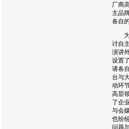
厂商
主品
各自
为了
讨自
演讲
设置
请各
台与
动环
高层
了企
与会
也纷
问题