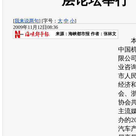
层论坛举行
[
我来说两句
] [字号：
大
中
小
]
2009年11月12日08:36
来源：
海峡都市报
作者：张林文
本报
中国
限公
业咨
市人
经济
会、
协会
主流
办的2
汽车