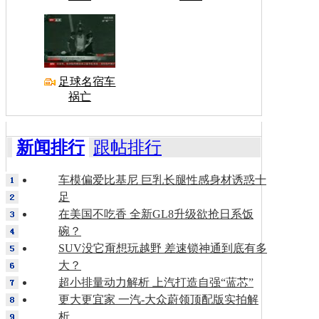
足球名宿车
祸亡
新闻排行
跟帖排行
车模偏爱比基尼 巨乳长腿性感身材诱惑十
足
在美国不吃香 全新GL8升级欲抢日系饭
碗？
SUV没它甭想玩越野 差速锁神通到底有多
大？
超小排量动力解析 上汽打造自强“蓝芯”
更大更宜家 一汽-大众蔚领顶配版实拍解
析