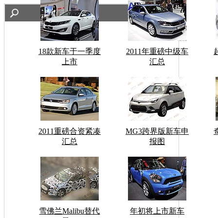
18款新车于一季度
2011年重磅中级车
上市
汇总
2011重磅合资紧凑
MG3跨界版新车申
汇总
报图
雪佛兰Malibu替代
年初将上市新车