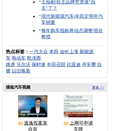
王灿彬
|
自主品牌究竟谁"自
主"了？
现代新能源汽车
|
丰田定明年汽
车销量
每年购车指标将动态调整
|
管欣
教授
热点标签：
一汽大众
本田
油价上涨
新能源
车
电动车
凯泽西
路虎
沃尔沃
保时捷
丰田召回
比亚迪
停车费
自
燃
以旧换新
搜狐汽车视频
更多 >>
逃逸投案算
上网可申请
自首
车牌