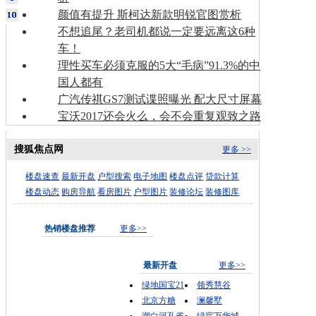
颜值有提升 斯柯达新款明锐官图赏析
不想追尾？老司机都说一定要远离这6种
车！
理性买车必须克服的5大“毛病”91.3%的中
国人都有
广汽传祺GS7测试谍照曝光 配大尺寸屏幕
宝沃2017还会火么，会不会重复观致之路
搜狐焦点网
更多 >>
楼盘速查
最新开盘
户型搜索
电子地图
楼盘点评
贷款计算
楼盘动态
购房导航
看房图片
户型图片
装修论坛
装修图库
热销楼盘推荐
更多>>
最新开盘
更多>>
绿地国宝21
领秀慧谷
北京方糖
澜馨墅