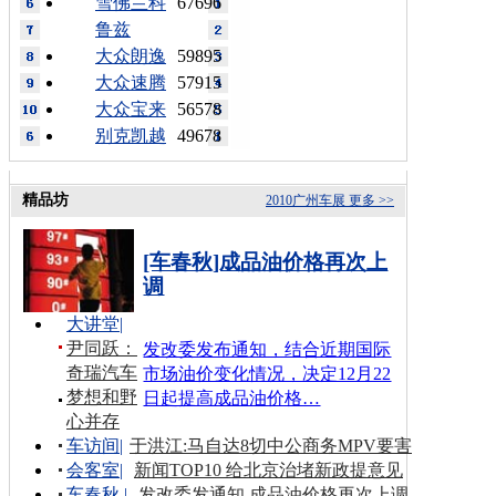
雪佛兰科
67696
鲁兹
大众朗逸
59895
大众速腾
57915
大众宝来
56578
别克凯越
49678
精品坊
2010广州车展
更多 >>
[车春秋]成品油价格再次上
调
大讲堂
|
尹同跃：
发改委发布通知，结合近期国际
奇瑞汽车
市场油价变化情况，决定12月22
梦想和野
日起提高成品油价格…
心并存
车访间
|
于洪江:马自达8切中公商务MPV要害
会客室
|
新闻TOP10 给北京治堵新政提意见
车春秋
|
发改委发通知 成品油价格再次上调