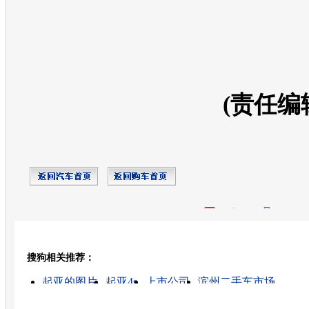
(责任编
开心网
人人网
豆瓣
搜狗相关推荐：
转发至：
起亚的图片
起亚4s
上市公司
滨州二手车市场
什么是整体上市
起亚新车
东风桥附近租房
锐欧