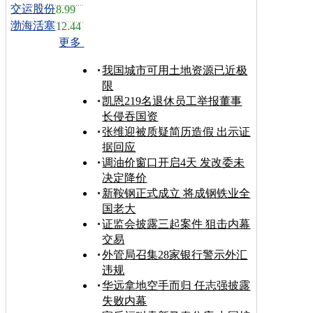
交运股份
8.99
渤海活塞
12.44
更多
我国城市可用土地资源已近极
限
凯恩219名退休员工举报董事
长侵吞国资
张维迎被质疑简历造假 出示证
据回应
调油价窗口开启4天 发改委未
决定降价
新鞍钢正式成立 将成钢铁业全
国老大
证监会披露三起案件 狙击内幕
交易
外管局召集28家银行警示外汇
违规
华远拿地空手而归 任志强披露
失败内幕