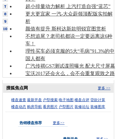
超小排量动力解析 上汽打造自强“蓝芯”
更大更宜家 一汽-大众蔚领顶配版实拍解
析
颜值有提升 斯柯达新款明锐官图赏析
不想追尾？老司机都说一定要远离这6种
车！
理性买车必须克服的5大“毛病”91.3%的中
国人都有
广汽传祺GS7测试谍照曝光 配大尺寸屏幕
宝沃2017还会火么，会不会重复观致之路
搜狐焦点网
更多 >>
楼盘速查
最新开盘
户型搜索
电子地图
楼盘点评
贷款计算
楼盘动态
购房导航
看房图片
户型图片
装修论坛
装修图库
热销楼盘推荐
更多>>