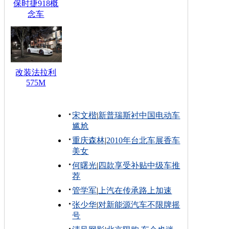
保时捷918概
念车
改装法拉利
575M
宋文楷
|
新普瑞斯衬中国电动车
尴尬
重庆森林
|
2010年台北车展香车
美女
何曙光
|
四款享受补贴中级车推
荐
管学军
|
上汽在传承路上加速
张少华
|
对新能源汽车不限牌摇
号