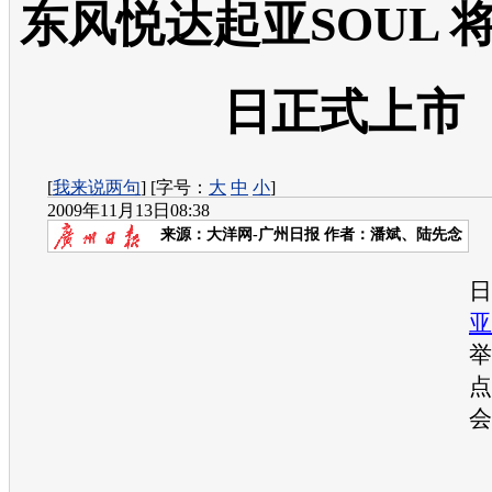
东风悦达起亚SOUL 
日正式上市
[
我来说两句
] [字号：
大
中
小
]
2009年11月13日08:38
来源：
大洋网-广州日报
作者：潘斌、陆先念
日
亚
举
点
会