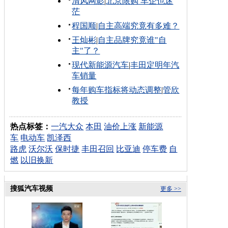
清风网影
|
北京限购 车企也迷
茫
程国顺
|
自主高端究竟有多难？
王灿彬
|
自主品牌究竟谁"自
主"了？
现代新能源汽车
|
丰田定明年汽
车销量
每年购车指标将动态调整
|
管欣
教授
热点标签：
一汽大众
本田
油价上涨
新能源
车
电动车
凯泽西
路虎
沃尔沃
保时捷
丰田召回
比亚迪
停车费
自
燃
以旧换新
搜狐汽车视频
更多 >>