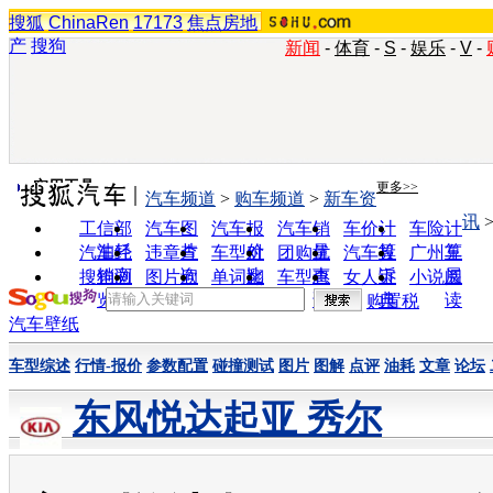
搜狐
ChinaRen
17173
焦点房地
产
搜狗
新闻
-
体育
-
S
-
娱乐
-
V
-
实用工具
更多>>
汽车频道
>
购车频道
>
新车资
讯
工信部
汽车图
汽车报
汽车销
车价计
车险计
油耗
片
价
量
算
算
汽车经
违章查
车型对
团购优
汽车投
广州车
销商
询
比
惠
诉
展
搜狗浏
图片欣
单词翻
车型查
女人宝
小说阅
览器
赏
译
询
典
读
购置税
汽车壁纸
车型综述
行情-报价
参数配置
碰撞测试
图片
图解
点评
油耗
文章
论坛
东风悦达起亚 秀尔