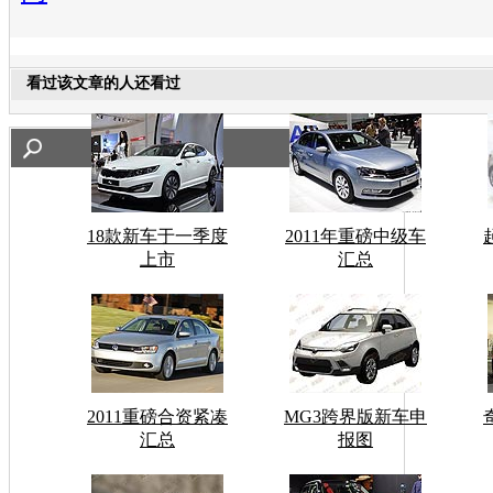
看过该文章的人还看过
18款新车于一季度
2011年重磅中级车
上市
汇总
2011重磅合资紧凑
MG3跨界版新车申
汇总
报图