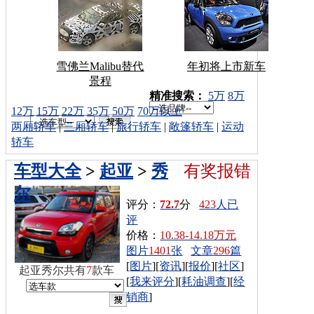
雪佛兰Malibu替代
年初将上市新车
景程
车型搜索：
精准搜索：
5万
8万
12万
15万
22万
35万
50万
70万以上
两厢轿车
|
三厢轿车
|
旅行轿车
|
敞篷轿车
|
运动
轿车
车型大全
>
起亚
>
秀
有奖报错
尔
评分：
72.7
分
423
人已
评
价格：
10.38-14.18万元
图片
1401
张
文章
296
篇
[
图片
][
资讯
][
报价
][
社区
]
起亚秀尔共有
7
款车
[
我来评分
][
耗油调查
][
经
销商
]