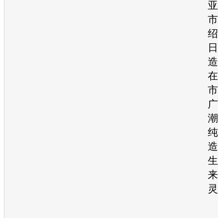
亚
市
绍
日
造
在
市
广
潮
纯
造
生
来
灵