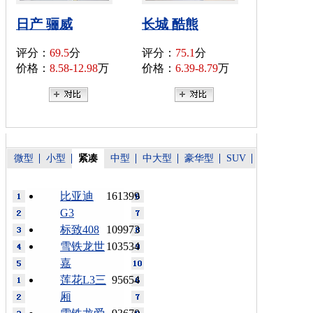
日产 骊威
长城 酷熊
评分：
69.5
分
评分：
75.1
分
价格：
8.58-12.98
万
价格：
6.39-8.79
万
微型
小型
紧凑
中型
中大型
豪华型
SUV
比亚迪
161399
G3
标致408
109973
雪铁龙世
103534
嘉
莲花L3三
95654
厢