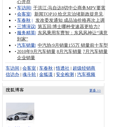
心并存
车访间
|
于洪江:马自达8切中公商务MPV要害
会客室
|
新闻TOP10 给北京治堵新政提意见
车春秋
|
发改委发通知 成品油价格再次上调
三博演议
|
第五回:博士哪种变速器更给力?
服务精英
|
东风乘用车曹智：东风风神让“满意
到家”
汽车销量
|
中汽协:9月销量155万 销量前十车型
2010年9月汽车销量
8月汽车销量
7月汽车销量
企业销量
车访间
|
会客室
|
车春秋
|
悟透社
|
超级经销商
信访办
|
魂斗轮
|
金狐谍
|
安全检测
|
汽车视频
更多 >>