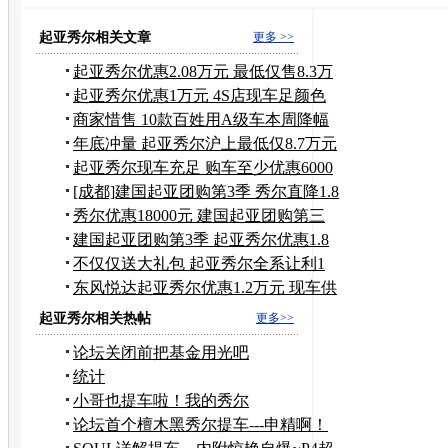
二手悦达起亚
二手东风起亚悦达
起亚秀尔相关文章
更多 >>
起亚秀尔优惠2.08万元 最低仅售8.3万
元
起亚秀尔优惠1万元 4S店现车足颜色
齐全
商家惜售 10款百姓用A级车本周降幅
一览
年底冲量 起亚秀尔沪上最低仅8.7万元
起亚秀尔现车充足 购车至少优惠6000
元
[成都]建国起亚团购第3季 秀尔直降1.8
万
秀尔优惠18000元 建国起亚团购第三
季
建国起亚团购第3季 起亚秀尔优惠1.8
万元
不仅仅送大礼包 起亚秀尔全系让利1
万元
东风悦达起亚秀尔优惠1.2万元 现车供
应
起亚秀尔相关热帖
更多>>
论坛关闭前把基金用光吧
统计
小哥也提车啦！我的秀尔
论坛首个檀木黑秀尔提车---申精啊！