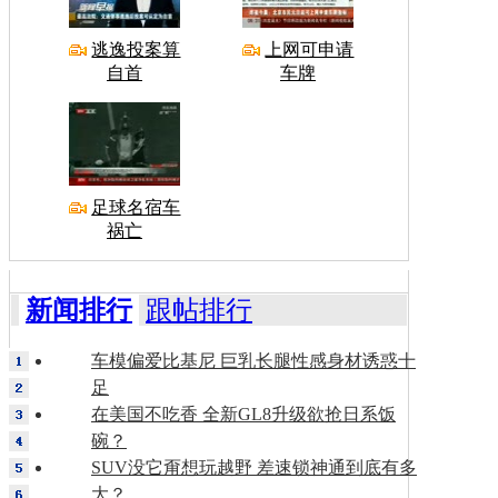
逃逸投案算
上网可申请
自首
车牌
足球名宿车
祸亡
新闻排行
跟帖排行
车模偏爱比基尼 巨乳长腿性感身材诱惑十
足
在美国不吃香 全新GL8升级欲抢日系饭
碗？
SUV没它甭想玩越野 差速锁神通到底有多
大？