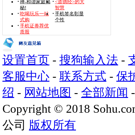
禅-和谐家庭揭
<道德经>的大
秘!
智慧
吃喝玩乐一站
手机签名彰显
式购
个性
手机证券荐优
质股
设置首页
-
搜狗输入法
-
客服中心
-
联系方式
-
保
绍
-
网站地图
-
全部新闻
Copyright
©
2018 Sohu.com
公司
版权所有