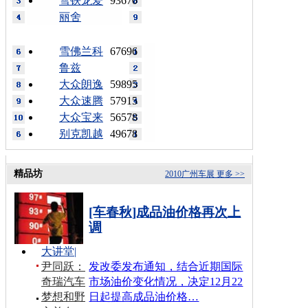
雪铁龙爱
93670
丽舍
雪佛兰科
67696
鲁兹
大众朗逸
59895
大众速腾
57915
大众宝来
56578
别克凯越
49678
精品坊
2010广州车展
更多 >>
[车春秋]成品油价格再次上
调
大讲堂
|
尹同跃：
发改委发布通知，结合近期国际
奇瑞汽车
市场油价变化情况，决定12月22
梦想和野
日起提高成品油价格…