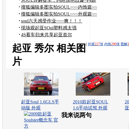
SOUL详解提车，内附惊艳自爆~P4超
级大来宾
搜狐编辑多图实拍SOUL~~~内饰篇~~
搜狐编辑多图实拍SOUL~~~外观篇~~
soul六天感受作业~~~爽！！！
现场观起亚SOul塑料感太强
啊！！！！！！！！！！
4S看车归来共享起亚首尔
SOUL！！！
(
外观
227
张
内饰
290
张
图解
起亚 秀尔 相关图
片
起亚Soul 1.6GLS手
2010款起亚SOUL
2
动版 外观
1.6手动试驾 外观
亚
我来说两句