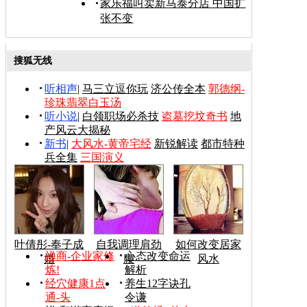
家乐福叫卖新马泰分店 中国扩
张不变
搜狐无线
听相声
|
马三立逗你玩
济公传全本
郭德纲-
珍珠翡翠白玉汤
听小说
|
白领职场必杀技
盗墓挖坟奇书
地
产风云大揭秘
新书
|
大风水-黄帝宅经
新锐解读
都市特种
兵全集
三国演义
叶倩彤-奉子成
自我调理肩劲
如何改变居家
禅商-企业家修
心态改变命运
婚
腰
风水
炼!
解析
经穴健康1点
养生12字诀孔
通-头
令谦