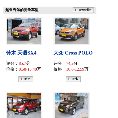
起亚秀尔的竞争车型
铃木 天语SX4
大众 Cross POLO
评分：
85.7
分
评分：
74.2
分
价格：
8.58-13.48
万
价格：
10.6-12.59
万