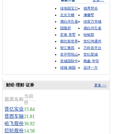
最新开盘
更多>>
绿地国宝21
领秀慧谷
北京方糖
澜馨墅
潮白河孔雀
绿宸万华城
国隆府
潮白河孔雀
宏泰·美墅
铂铭郡
廊坊新世界
世纪鸿通州
智汇雅苑
万科首开台
首开熙悦山
世纪星城
首城国际中
顺鑫·华玺
绿城·御园
远洋一方
财经·理财·证券
更多 >>
当前
股票名称
价
晋亿实业
15.84
晋西车轴
21.81
哈飞股份
36.92
巨轮股份
14.58