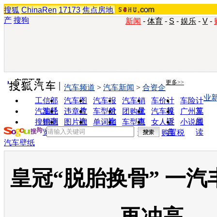
搜狐
ChinaRen
17173
焦点房地
产
搜狗
新闻
-
体育
-
S
-
娱乐
-
V
-
实用工具
更多>>
汽车频道
>
汽车新闻
>
合资企
业
工信部
汽车图
汽车报
汽车销
车价计
车险计
油耗
片
价
量
算
算
汽车经
违章查
车型对
团购优
汽车投
广州车
销商
询
比
惠
诉
展
搜狗浏
图片欣
单词翻
车型查
女人宝
小说阅
览器
赏
译
询
典
读
购置税
汽车壁纸
皇冠“脱胎换骨” 一