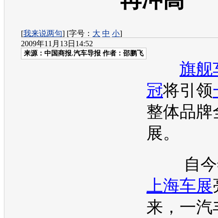
再冲高
[
我来说两句
] [字号：
大
中
小
]
2009年11月13日14:52
来源：
中国商报.汽车导报
作者：邵鹏飞
旗舰
冠
将引领
整体品牌
展。
自今年
上海
车展
来，
一汽