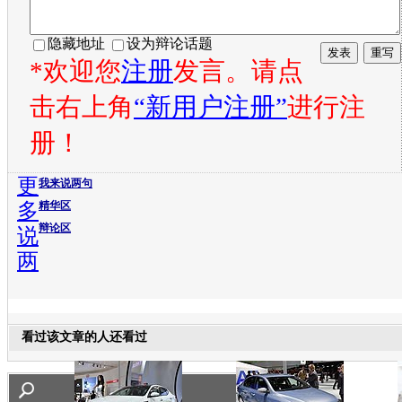
隐藏地址
设为辩论话题
*欢迎您
注册
发言。请点
击右上角
“新用户注册”
进行注
册！
更
我来说两句
多
精华区
辩论区
说
两
看过该文章的人还看过