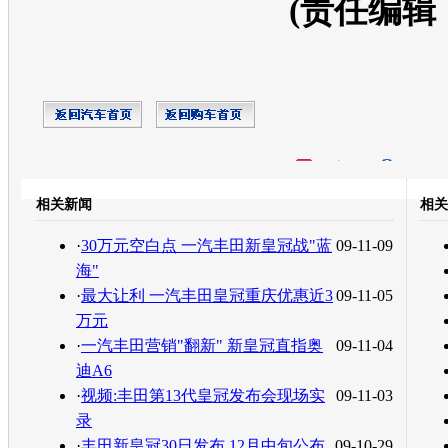
(责任编辑
开心网
人人网
豆瓣
相关新闻
相关
转发至：
·
30万元空白点 一汽丰田新皇冠战"蓝
09-11-09
海"
·
最大让利 一汽丰田皇冠重庆优惠近3
09-11-05
万元
·
一汽丰田营销"翻新" 新皇冠直指奥
09-11-04
迪A6
·
视频:丰田第13代皇冠发布会现场实
09-11-03
录
·
丰田新皇冠30日发布 12月中旬公布
09-10-29