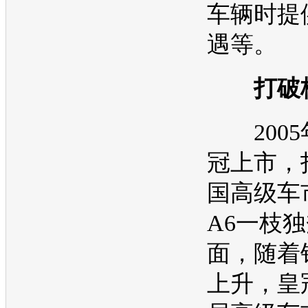
车辆时提
遇等。
打破
2005
冠
上市，
国高级车
A6一枝
面，随着
上升，
皇