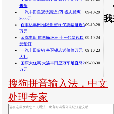
售价
·
一汽丰田皇冠优惠近3万 锐志优惠
09-10-29
我
8000元
·
百事达丰田推限量皇冠 优惠幅度近3
09-10-28
万元
·
金廊丰田 掀惠民狂潮 十三代皇冠接
09-10-24
受预订
·
一汽丰田促销 皇冠锐志送价值万元
09-10-23
大礼
·
国庆大优惠 大连丰田皇冠车足直降2
09-09-30
万元
搜狗拼音输入法，中文
处理专家