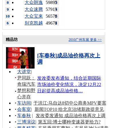
大众朗逸
59895
大众速腾
57915
大众宝来
56578
别克凯越
49678
精品坊
2010广州车展
更多 >>
[车春秋]成品油价格再次上
调
大讲堂
|
尹同跃：
发改委发布通知，结合近期国际
奇瑞汽车
市场油价变化情况，决定12月22
梦想和野
日起提高成品油价格…
心并存
车访间
|
于洪江:马自达8切中公商务MPV要害
会客室
|
新闻TOP10 给北京治堵新政提意见
车春秋
|
发改委发通知 成品油价格再次上调
三博演议
|
第五回:博士哪种变速器更给力?