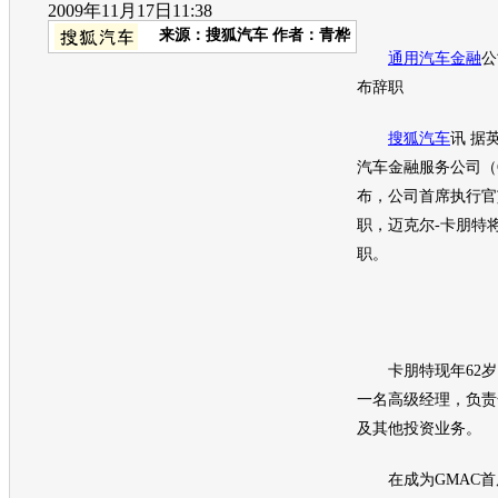
2009年11月17日11:38
来源：
搜狐汽车
作者：青桦
通用汽车
金融
公
布辞职
搜狐汽车
讯 据
汽车
金融
服务公司（
布，公司首席执行官
职，迈克尔-卡朋特
职。
卡朋特现年62岁
一名高级经理，负责
及其他投资业务。
在成为GMAC首