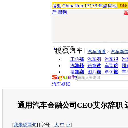
搜狐
ChinaRen
17173
焦点房地
产
搜狗
实用工具
汽车频道
>
汽车新
工信部
汽车图
汽车报
汽
油耗
片
价
汽车经
违章查
车型对
团
销商
询
比
搜狗浏
图片欣
单词翻
车
览器
赏
译
汽车壁纸
通用汽车金融公司CEO艾尔辞职 
[
我来说两句
] [字号：
大
中
小
]