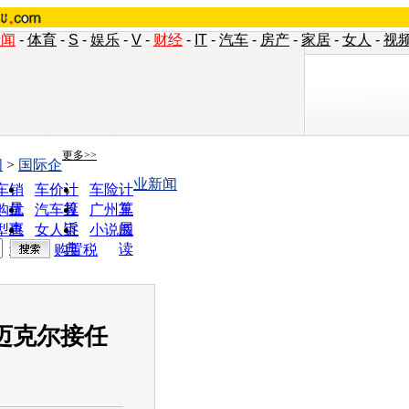
新闻
-
体育
-
S
-
娱乐
-
V
-
财经
-
IT
-
汽车
-
房产
-
家居
-
女人
-
视
更多>>
闻
>
国际企
业新闻
车销
车价计
车险计
量
算
算
购优
汽车投
广州车
惠
诉
展
型查
女人宝
小说阅
询
典
读
购置税
迈克尔接任