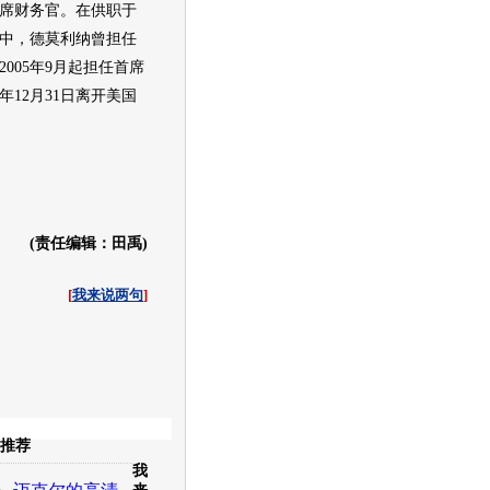
席财务官。在供职于
中，德莫利纳曾担任
005年9月起担任首席
年12月31日离开美国
(责任编辑：田禹)
[
我来说两句
]
收起
推荐
我
白社会
百度i贴吧