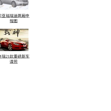
起亚福瑞迪两厢申
报图
奇瑞21款重磅新车
谍照