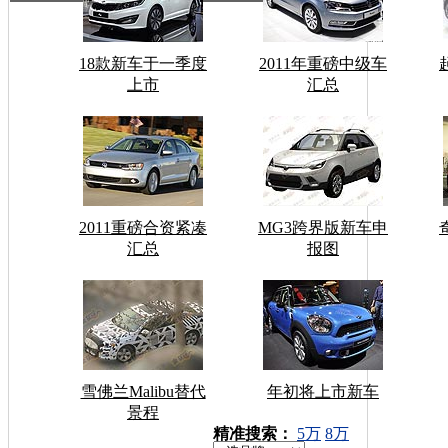
18款新车于一季度
2011年重磅中级车
上市
汇总
2011重磅合资紧凑
MG3跨界版新车申
汇总
报图
雪佛兰Malibu替代
年初将上市新车
景程
车型搜索：
精准搜索：
5万
8万