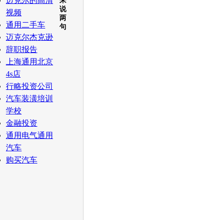
迈克尔的高清
来
说
视频
两
通用二手车
句
迈克尔杰克逊
辞职报告
上海通用北京
4s店
行略投资公司
汽车装潢培训
学校
金融投资
通用电气通用
汽车
购买汽车