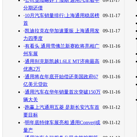
·
公司业绩略好于预期 通用汽车着手
09-11-17
分期还债
·
10月汽车销量排行:上海通用稳居榜
09-11-17
首
·
凯迪拉克在华加速重振 上海通用发
09-11-17
力四季度
·
有看头 通用雪佛兰新赛欧将亮相广
09-11-16
州车展
·
通用别克新凯越1.6LE MT济南最高
09-11-16
优惠2万
·
通用将在年底开始偿还美国政府67
09-11-16
亿美元贷款
·
通用汽车在华年销量首次突破150万
09-11-16
辆大关
·
跑赢上汽通用五菱 是新长安汽车首
09-11-12
要目标
·
明年底特律车展亮相 通用Converj或
09-11-12
量产