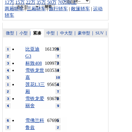
12万
15万
22万
35万
50万
70万以上
两厢轿车
|
三厢轿车
|
旅行轿车
|
敞篷轿车
|
运动
轿车
微型
小型
紧凑
中型
中大型
豪华型
SUV
比亚迪
161399
G3
标致408
109973
雪铁龙世
103534
嘉
莲花L3三
95654
厢
雪铁龙爱
93670
丽舍
雪佛兰科
67696
鲁兹