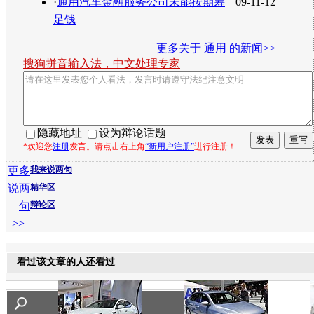
·
通用汽车金融服务公司未能按期筹
09-11-12
足钱
更多关于
通用
的新闻>>
搜狗拼音输入法，中文处理专家
隐藏地址
设为辩论话题
*欢迎您
注册
发言。请点击右上角
“新用户注册”
进行注册！
更多
我来说两句
说两
精华区
句
辩论区
>>
看过该文章的人还看过