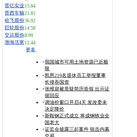
晋亿实业
15.84
晋西车轴
21.81
哈飞股份
36.92
巨轮股份
14.58
交运股份
8.99
渤海活塞
12.44
更多
我国城市可用土地资源已近极
限
凯恩219名退休员工举报董事
长侵吞国资
张维迎被质疑简历造假 出示证
据回应
调油价窗口开启4天 发改委未
决定降价
新鞍钢正式成立 将成钢铁业全
国老大
证监会披露三起案件 狙击内幕
交易