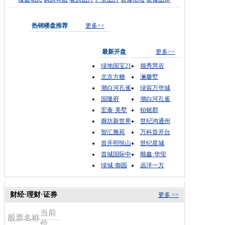
热销楼盘推荐
更多>>
最新开盘
更多>>
绿地国宝21
领秀慧谷
北京方糖
澜馨墅
潮白河孔雀
绿宸万华城
国隆府
潮白河孔雀
宏泰·美墅
铂铭郡
廊坊新世界
世纪鸿通州
智汇雅苑
万科首开台
首开熙悦山
世纪星城
首城国际中
顺鑫·华玺
绿城·御园
远洋一方
财经·理财·证券
更多 >>
当前
股票名称
价