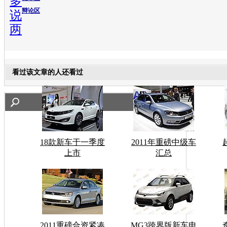
多
辩论区
说
两
看过该文章的人还看过
18款新车于一季度
2011年重磅中级车
上市
汇总
2011重磅合资紧凑
MG3跨界版新车申