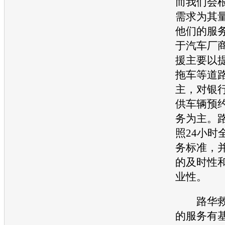
而我们会
需求为其
他们的服
于
汽车
厂
援主要以
拖车等道
主，对银
供车辆预
务为主。
照24小时
务标准，
的及时性
业性。
路华救
的服务有