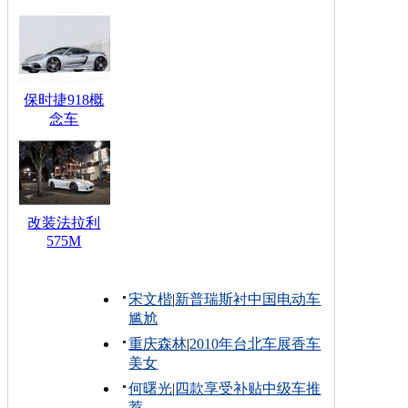
保时捷918概
念车
改装法拉利
575M
宋文楷
|
新普瑞斯衬中国电动车
尴尬
重庆森林
|
2010年台北车展香车
美女
何曙光
|
四款享受补贴中级车推
荐