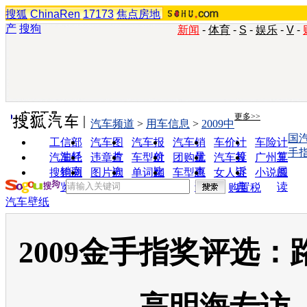
搜狐
ChinaRen
17173
焦点房地
产
搜狗
新闻
-
体育
-
S
-
娱乐
-
V
-
实用工具
更多>>
汽车频道
>
用车信息
>
2009中
国
工信部
汽车图
汽车报
汽车销
车价计
车险计
手
油耗
片
价
量
算
算
汽车经
违章查
车型对
团购优
汽车投
广州车
销商
询
比
惠
诉
展
搜狗浏
图片欣
单词翻
车型查
女人宝
小说阅
览器
赏
译
询
典
读
购置税
汽车壁纸
2009金手指奖评选：