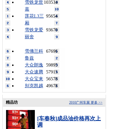
雪铁龙世
103534
嘉
莲花L3三
95654
厢
雪铁龙爱
93670
丽舍
雪佛兰科
67696
鲁兹
大众朗逸
59895
大众速腾
57915
大众宝来
56578
别克凯越
49678
精品坊
2010广州车展
更多 >>
[车春秋]成品油价格再次上
调