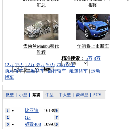
汇总
报图
雪佛兰Malibu替代
年初将上市新车
景程
车型搜索：
精准搜索：
5万
8万
12万
15万
22万
35万
50万
70万以上
两厢轿车
|
三厢轿车
|
旅行轿车
|
敞篷轿车
|
运动
轿车
微型
小型
紧凑
中型
中大型
豪华型
SUV
比亚迪
161399
G3
标致408
109973