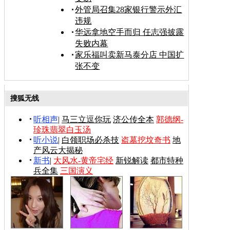
外管局召集28家银行警示外汇
违规
华远拿地空手而归 任志强披露
失败内幕
家乐福叫卖新马泰分店 中国扩
张不变
搜狐无线
听相声
|
马三立逗你玩
济公传全本
郭德纲-
珍珠翡翠白玉汤
听小说
|
白领职场必杀技
盗墓挖坟奇书
地
产风云大揭秘
新书
|
大风水-黄帝宅经
新锐解读
都市特种
兵全集
三国演义