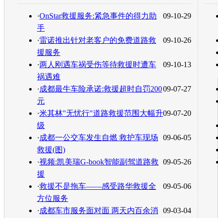
转发至：
·
OnStar救援服务:紧急事件的得力助
09-10-29
手
·
雷诺推出针对老客户的免费道路救
09-10-26
援服务
·
两人刚遇车祸受伤等待救援时遭车
09-10-13
祸遇难
·
成都最牛车险承诺:救援超时自罚200
09-07-27
元
·
米其林"无忧行"道路救援范围大幅升
09-07-20
级
·
成都一公交车发生自燃 救护车现场
09-06-05
救援(图)
·
视频:凯美瑞G-book智能副驾道路救
09-05-26
援
·
救援不是拖车——感受路华救援全
09-05-06
方位服务
·
成都车市服务面对面 两天内百余消
09-03-04