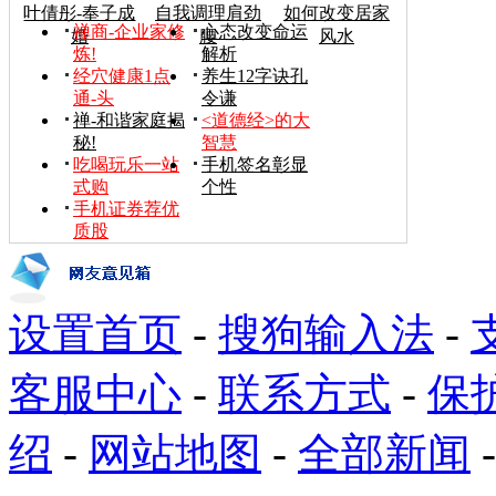
叶倩彤-奉子成
自我调理肩劲
如何改变居家
禅商-企业家修
心态改变命运
婚
腰
风水
炼!
解析
经穴健康1点
养生12字诀孔
通-头
令谦
禅-和谐家庭揭
<道德经>的大
秘!
智慧
吃喝玩乐一站
手机签名彰显
式购
个性
手机证券荐优
质股
设置首页
-
搜狗输入法
-
客服中心
-
联系方式
-
保
绍
-
网站地图
-
全部新闻