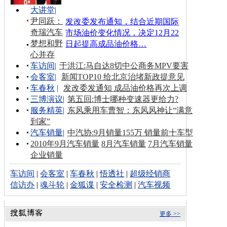
大讲堂
|
尹同跃：
发改委发布通知，结合近期国际
奇瑞汽车
市场油价变化情况，决定12月22
梦想和野
日起提高成品油价格…
心并存
车访间
|
于洪江:马自达8切中公商务MPV要害
会客室
|
新闻TOP10 给北京治堵新政提意见
车春秋
|
发改委发通知 成品油价格再次上调
三博演议
|
第五回:博士哪种变速器更给力?
服务精英
|
东风乘用车曹智：东风风神让“满意
到家”
汽车销量
|
中汽协:9月销量155万 销量前十车型
2010年9月汽车销量
8月汽车销量
7月汽车销量
企业销量
车访间
|
会客室
|
车春秋
|
悟透社
|
超级经销商
信访办
|
魂斗轮
|
金狐谍
|
安全检测
|
汽车视频
更多 >>