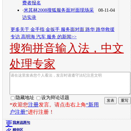
费者报名
·
米其林2008搜狐服务面对面现场采
08-11-04
访实录
更多关于
金手指 金扳手 服务面对面 路华 路华救援
专访 高明海 汽车 服务
的新闻>>
搜狗拼音输入法，中文
处理专家
隐藏地址
设为辩论话题
*欢迎您
注册
发言。请点击右上角
“新用
户注册”
进行注册！
更
我来说两句
精华区