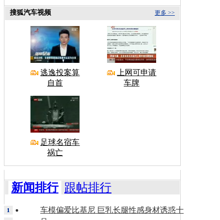
搜狐汽车视频
更多 >>
逃逸投案算
上网可申请
自首
车牌
足球名宿车
祸亡
新闻排行
跟帖排行
车模偏爱比基尼 巨乳长腿性感身材诱惑十