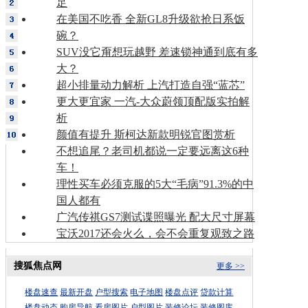
足
在美国不吃香 全新GL8升级欲抢日系饭
碗？
SUV没它甭想玩越野 差速锁神通到底有多
大？
超小排量动力解析 上汽打造自强“蓝芯”
更大更宜家 一汽-大众蔚领顶配版实拍解
析
颜值有提升 斯柯达新款明锐官图赏析
不想追尾？老司机都说一定要远离这6种
车！
理性买车必须克服的5大“毛病”91.3%的中
国人都有
广汽传祺GS7测试谍照曝光 配大尺寸屏幕
宝沃2017还会火么，会不会重复观致之路
搜狐焦点网
更多 >>
楼盘速查
最新开盘
户型搜索
电子地图
楼盘点评
贷款计算
楼盘动态
购房导航
看房图片
户型图片
装修论坛
装修图库