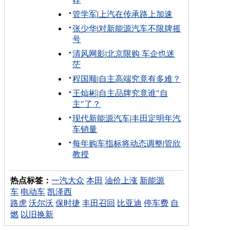
管学军
|
上汽在传承路上加速
张少华
|
对新能源汽车不限牌摇
号
清风网影
|
北京限购 车企也迷
茫
程国顺
|
自主高端究竟有多难？
王灿彬
|
自主品牌究竟谁"自
主"了？
现代新能源汽车
|
丰田定明年汽
车销量
每年购车指标将动态调整
|
管欣
教授
热点标签：
一汽大众
本田
油价上涨
新能源
车
电动车
凯泽西
路虎
沃尔沃
保时捷
丰田召回
比亚迪
停车费
自
燃
以旧换新