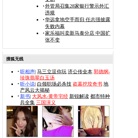
外管局召集28家银行警示外汇
违规
华远拿地空手而归 任志强披露
失败内幕
家乐福叫卖新马泰分店 中国扩
张不变
搜狐无线
听相声
|
马三立逗你玩
济公传全本
郭德纲-
珍珠翡翠白玉汤
听小说
|
白领职场必杀技
盗墓挖坟奇书
地
产风云大揭秘
新书
|
大风水-黄帝宅经
新锐解读
都市特种
兵全集
三国演义