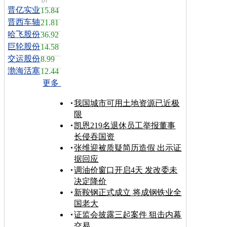
晋亿实业
15.84
晋西车轴
21.81
哈飞股份
36.92
巨轮股份
14.58
交运股份
8.99
渤海活塞
12.44
更多
我国城市可用土地资源已近极
限
凯恩219名退休员工举报董事
长侵吞国资
张维迎被质疑简历造假 出示证
据回应
调油价窗口开启4天 发改委未
决定降价
新鞍钢正式成立 将成钢铁业全
国老大
证监会披露三起案件 狙击内幕
交易