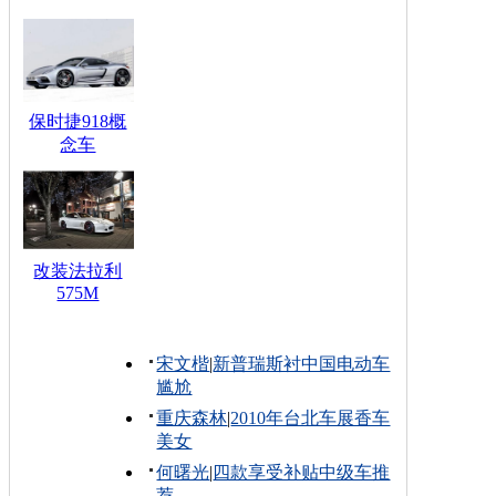
保时捷918概
念车
改装法拉利
575M
宋文楷
|
新普瑞斯衬中国电动车
尴尬
重庆森林
|
2010年台北车展香车
美女
何曙光
|
四款享受补贴中级车推
荐