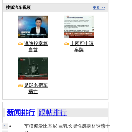
搜狐汽车视频
更多 >>
逃逸投案算
上网可申请
自首
车牌
足球名宿车
祸亡
新闻排行
跟帖排行
车模偏爱比基尼 巨乳长腿性感身材诱惑十