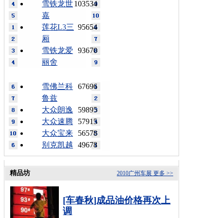
雪铁龙世
103534
嘉
莲花L3三
95654
厢
雪铁龙爱
93670
丽舍
雪佛兰科
67696
鲁兹
大众朗逸
59895
大众速腾
57915
大众宝来
56578
别克凯越
49678
精品坊
2010广州车展
更多 >>
[车春秋]成品油价格再次上
调