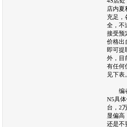
4S店
店内夏
充足，
全，不
接受预
价格出
即可提
外，目
有任何
见下表
编者
N5具
台，2
显偏高
还是不