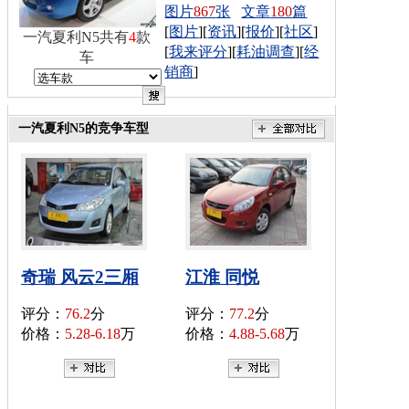
图片
867
张
文章
180
篇
[
图片
][
资讯
][
报价
][
社区
]
一汽夏利N5共有
4
款
[
我来评分
][
耗油调查
][
经
车
销商
]
一汽夏利N5的竞争车型
奇瑞 风云2三厢
江淮 同悦
评分：
76.2
分
评分：
77.2
分
价格：
5.28-6.18
万
价格：
4.88-5.68
万