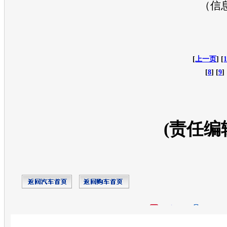
（信
[
上一页
] [
[
8
] [
9
] 
(责任编
开心网
人人网
豆瓣