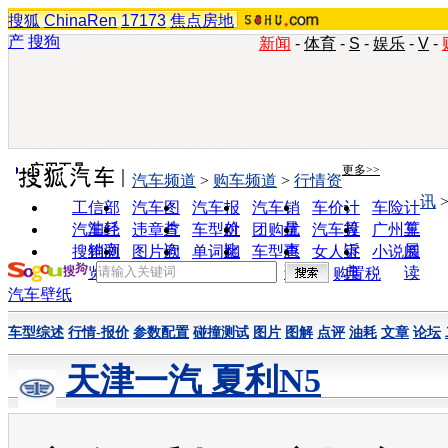
搜狐
ChinaRen
17173
焦点房地
产
搜狗
新闻
-
体育
-
S
-
娱乐
-
V
-
实用工具
更多>>
汽车频道
>
购车频道
>
行情资
讯
工信部
汽车图
汽车报
汽车销
车价计
车险计
油耗
片
价
量
算
算
汽车经
违章查
车型对
团购优
汽车投
广州车
销商
询
比
惠
诉
展
搜狗浏
图片欣
单词翻
车型查
女人宝
小说阅
览器
赏
译
询
典
读
购置税
汽车壁纸
车型综述
行情-报价
参数配置
碰撞测试
图片
图解
点评
油耗
文章
论坛
天津一汽 夏利N5