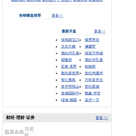
热销楼盘推荐
更多>>
最新开盘
更多>>
绿地国宝21
领秀慧谷
北京方糖
澜馨墅
潮白河孔雀
绿宸万华城
国隆府
潮白河孔雀
宏泰·美墅
铂铭郡
廊坊新世界
世纪鸿通州
智汇雅苑
万科首开台
首开熙悦山
世纪星城
首城国际中
顺鑫·华玺
绿城·御园
远洋一方
财经·理财·证券
更多 >>
当前
股票名称
价