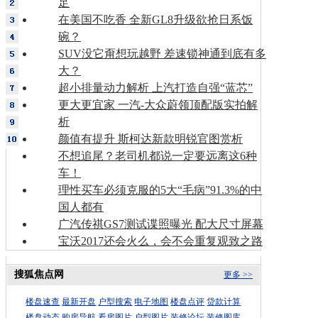
足
在美国不吃香 全新GL8升级欲抢日系饭
碗？
SUV没它甭想玩越野 差速锁神通到底有多
大？
超小排量动力解析 上汽打造自强“蓝芯”
更大更宜家 一汽-大众蔚领顶配版实拍解
析
颜值有提升 斯柯达新款明锐官图赏析
不想追尾？老司机都说一定要远离这6种
车！
理性买车必须克服的5大“毛病”91.3%的中
国人都有
广汽传祺GS7测试谍照曝光 配大尺寸屏幕
宝沃2017还会火么，会不会重复观致之路
搜狐焦点网
更多 >>
楼盘速查
最新开盘
户型搜索
电子地图
楼盘点评
贷款计算
楼盘动态
购房导航
看房图片
户型图片
装修论坛
装修图库