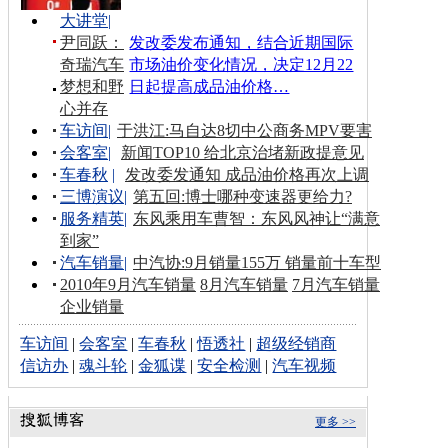
大讲堂
|
尹同跃：
发改委发布通知，结合近期国际
奇瑞汽车
市场油价变化情况，决定12月22
梦想和野
日起提高成品油价格…
心并存
车访间
|
于洪江:马自达8切中公商务MPV要害
会客室
|
新闻TOP10 给北京治堵新政提意见
车春秋
|
发改委发通知 成品油价格再次上调
三博演议
|
第五回:博士哪种变速器更给力?
服务精英
|
东风乘用车曹智：东风风神让“满意
到家”
汽车销量
|
中汽协:9月销量155万 销量前十车型
2010年9月汽车销量
8月汽车销量
7月汽车销量
企业销量
车访间
|
会客室
|
车春秋
|
悟透社
|
超级经销商
信访办
|
魂斗轮
|
金狐谍
|
安全检测
|
汽车视频
更多 >>