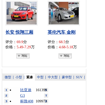
长安 悦翔三厢
英伦汽车 金刚
评分：
69.9
分
评分：
68.5
分
价格：
5.49-7.29
万
价格：
4.68-5.18
万
微型
小型
紧凑
中型
中大型
豪华型
SUV
比亚迪
161399
G3
标致408
109973