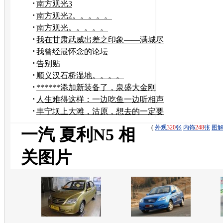
南方观光3
南方观光2。。。。。
南方观光。。。。。
我在甘肃武威出差之印象——满城尽
是夏利出租车
我曾经最怀念的论坛
告别贴
顺义汉石桥湿地。。。。
******添加新装备了，泉盛大金刚
******
人生难得这样：一边吃鱼一边听相声
丰宁坝上大滩，沽原，想去的一定要
看，看了不后悔
(
外观
320
张
内饰
248
张
图
一汽 夏利N5 相
关图片