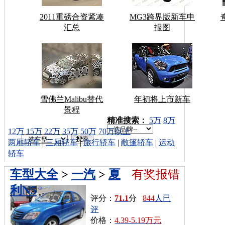
2011重磅合资紧凑
MG3跨界版新车申
汇总
报图
雪佛兰Malibu替代
年初将上市新车
景程
车型搜索：
精准搜索：
5万
8万
12万
15万
22万
35万
50万
70万以上
两厢轿车
|
三厢轿车
|
旅行轿车
|
敞篷轿车
|
运动
轿车
车型大全
>
一汽
>
夏
有奖报错
利N5
评分：
71.1
分
844
人已
评
价格：
4.39-5.19万元