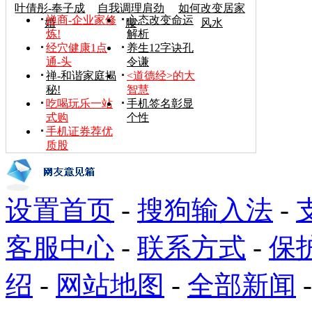
叶倩彤-奉子成
自我调理肩劲
如何改变居家
禅商-企业家修
心态改变命运
婚
腰
风水
炼!
解析
经穴健康1点
养生12字诀孔
通-头
令谦
禅-和谐家庭揭
<道德经>的大
秘!
智慧
吃喝玩乐一站
手机签名彰显
式购
个性
手机证券荐优
质股
设置首页
-
搜狗输入法
-
客服中心
-
联系方式
-
保
绍
-
网站地图
-
全部新闻