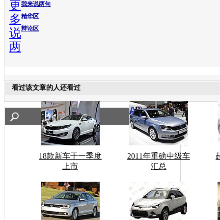
更
我来说两句
多
精华区
辩论区
说
两
看过该文章的人还看过
18款新车于一季度
2011年重磅中级车
上市
汇总