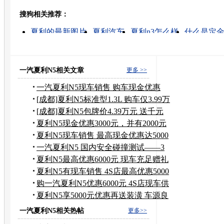
搜狗相关推荐：
转发至：
夏利的最新图片
夏利汽车
夏利n3怎么样
什么是定
夏利汽车报价
最新汽车报价
夏利n3
汽车报价
轿车
出口墨西哥
一汽夏利N5相关文章
更多 >>
一汽夏利N5现车销售 购车现金优惠
3000元
[成都]夏利N5标准型1.3L 购车仅3.99万
元
[成都]夏利N5包牌价4.39万元 送千元
装饰
夏利N5现金优惠3000元，并有2000元
礼包
夏利N5现车销售 最高现金优惠达5000
元
一汽夏利N5 国内安全碰撞测试——3
星
夏利N5最高优惠6000元 现车充足赠礼
包
夏利N5有现车销售 4S店最高优惠5000
元
购一汽夏利N5优惠6000元 4S店现车供
应
夏利N5享5000元优惠再送装潢 车源良
好
一汽夏利N5相关热帖
更多>>