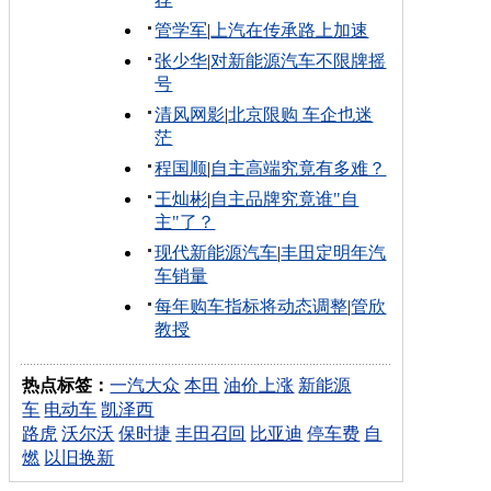
管学军
|
上汽在传承路上加速
张少华
|
对新能源汽车不限牌摇
号
清风网影
|
北京限购 车企也迷
茫
程国顺
|
自主高端究竟有多难？
王灿彬
|
自主品牌究竟谁"自
主"了？
现代新能源汽车
|
丰田定明年汽
车销量
每年购车指标将动态调整
|
管欣
教授
热点标签：
一汽大众
本田
油价上涨
新能源
车
电动车
凯泽西
路虎
沃尔沃
保时捷
丰田召回
比亚迪
停车费
自
燃
以旧换新