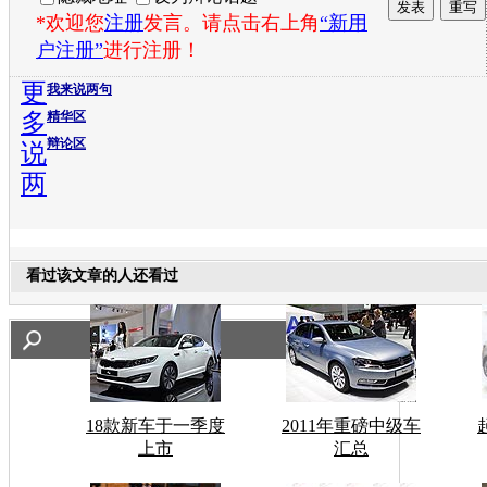
*欢迎您
注册
发言。请点击右上角
“新用
户注册”
进行注册！
更
我来说两句
多
精华区
辩论区
说
两
看过该文章的人还看过
18款新车于一季度
2011年重磅中级车
上市
汇总