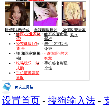
叶倩彤-奉子成
自我调理肩劲
如何改变居家
禅商-企业家修
心态改变命运
婚
腰
风水
炼!
解析
经穴健康1点
养生12字诀孔
通-头
令谦
禅-和谐家庭揭
<道德经>的大
秘!
智慧
吃喝玩乐一站
手机签名彰显
式购
个性
手机证券荐优
质股
设置首页
-
搜狗输入法
-