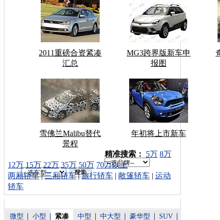
2011重磅合资紧凑
MG3跨界版新车申
汇总
报图
雪佛兰Malibu替代
年初将上市新车
景程
车型搜索：
精准搜索：
5万
8万
12万
15万
22万
35万
50万
70万以上
两厢轿车
|
三厢轿车
|
旅行轿车
|
敞篷轿车
|
运动
轿车
微型
小型
紧凑
中型
中大型
豪华型
SUV