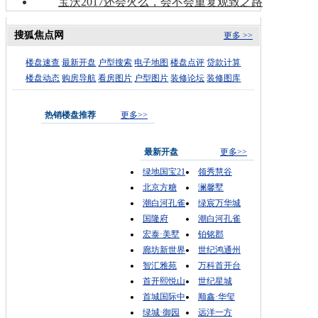
宝沃2017还会火么，会不会重复观致之路
搜狐焦点网
更多 >>
楼盘速查
最新开盘
户型搜索
电子地图
楼盘点评
贷款计算
楼盘动态
购房导航
看房图片
户型图片
装修论坛
装修图库
热销楼盘推荐
更多>>
最新开盘
更多>>
绿地国宝21
领秀慧谷
北京方糖
澜馨墅
潮白河孔雀
绿宸万华城
国隆府
潮白河孔雀
宏泰·美墅
铂铭郡
廊坊新世界
世纪鸿通州
智汇雅苑
万科首开台
首开熙悦山
世纪星城
首城国际中
顺鑫·华玺
绿城·御园
远洋一方