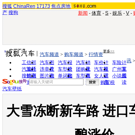
搜狐
ChinaRen
17173
焦点房地
产
搜狗
新闻
-
体育
-
S
-
娱乐
-
V
-
实用工具
更多>>
汽车频道
>
购车频道
>
行情资
讯
工信部
汽车图
汽车报
汽车销
车价计
车险计
油耗
片
价
量
算
算
汽车经
违章查
车型对
团购优
汽车投
广州车
销商
询
比
惠
诉
展
搜狗浏
图片欣
单词翻
车型查
女人宝
小说阅
览器
赏
译
询
典
读
购置税
汽车壁纸
大雪冻断新车路 进口