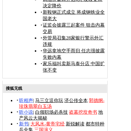
决定降价
新鞍钢正式成立 将成钢铁业全
国老大
证监会披露三起案件 狙击内幕
交易
外管局召集28家银行警示外汇
违规
华远拿地空手而归 任志强披露
失败内幕
家乐福叫卖新马泰分店 中国扩
张不变
搜狐无线
听相声
|
马三立逗你玩
济公传全本
郭德纲-
珍珠翡翠白玉汤
听小说
|
白领职场必杀技
盗墓挖坟奇书
地
产风云大揭秘
新书
|
大风水-黄帝宅经
新锐解读
都市特种
兵全集
三国演义