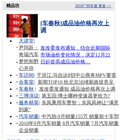
精品坊
2010广州车展
更多 >>
[车春秋]成品油价格再次上
调
大讲堂
|
尹同跃：
发改委发布通知，结合近期国际
奇瑞汽车
市场油价变化情况，决定12月22
梦想和野
日起提高成品油价格…
心并存
车访间
|
于洪江:马自达8切中公商务MPV要害
会客室
|
新闻TOP10 给北京治堵新政提意见
车春秋
|
发改委发通知 成品油价格再次上调
三博演议
|
第五回:博士哪种变速器更给力?
服务精英
|
东风乘用车曹智：东风风神让“满意
到家”
汽车销量
|
中汽协:9月销量155万 销量前十车型
2010年9月汽车销量
8月汽车销量
7月汽车销量
企业销量