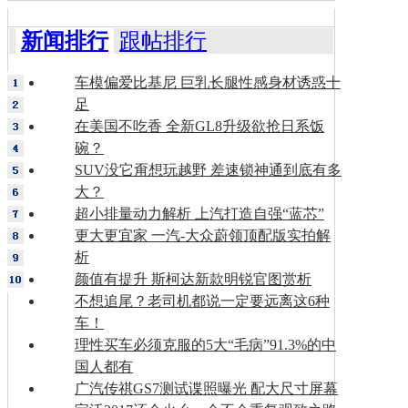
新闻排行
跟帖排行
车模偏爱比基尼 巨乳长腿性感身材诱惑十
足
在美国不吃香 全新GL8升级欲抢日系饭
碗？
SUV没它甭想玩越野 差速锁神通到底有多
大？
超小排量动力解析 上汽打造自强“蓝芯”
更大更宜家 一汽-大众蔚领顶配版实拍解
析
颜值有提升 斯柯达新款明锐官图赏析
不想追尾？老司机都说一定要远离这6种
车！
理性买车必须克服的5大“毛病”91.3%的中
国人都有
广汽传祺GS7测试谍照曝光 配大尺寸屏幕