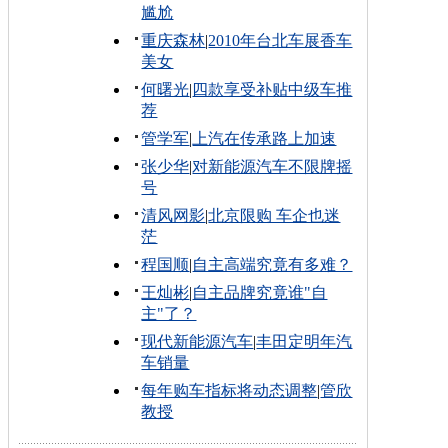
尴尬
重庆森林
|
2010年台北车展香车
美女
何曙光
|
四款享受补贴中级车推
荐
管学军
|
上汽在传承路上加速
张少华
|
对新能源汽车不限牌摇
号
清风网影
|
北京限购 车企也迷
茫
程国顺
|
自主高端究竟有多难？
王灿彬
|
自主品牌究竟谁"自
主"了？
现代新能源汽车
|
丰田定明年汽
车销量
每年购车指标将动态调整
|
管欣
教授