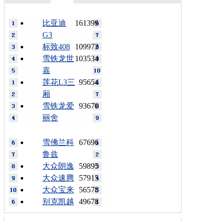
比亚迪
161399
G3
标致408
109973
雪铁龙世
103534
嘉
莲花L3三
95654
厢
雪铁龙爱
93670
丽舍
雪佛兰科
67696
鲁兹
大众朗逸
59895
大众速腾
57915
大众宝来
56578
别克凯越
49678