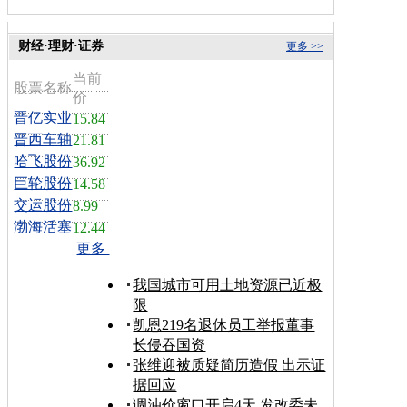
财经·理财·证券
更多 >>
当前
股票名称
价
晋亿实业
15.84
晋西车轴
21.81
哈飞股份
36.92
巨轮股份
14.58
交运股份
8.99
渤海活塞
12.44
更多
我国城市可用土地资源已近极
限
凯恩219名退休员工举报董事
长侵吞国资
张维迎被质疑简历造假 出示证
据回应
调油价窗口开启4天 发改委未