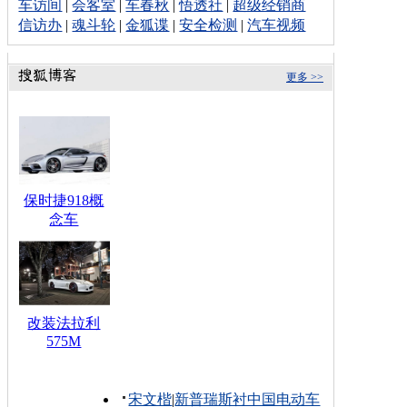
车访间
|
会客室
|
车春秋
|
悟透社
|
超级经销商
信访办
|
魂斗轮
|
金狐谍
|
安全检测
|
汽车视频
更多 >>
保时捷918概
念车
改装法拉利
575M
宋文楷
|
新普瑞斯衬中国电动车