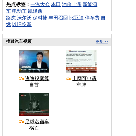
热点标签：
一汽大众
本田
油价上涨
新能源
车
电动车
凯泽西
路虎
沃尔沃
保时捷
丰田召回
比亚迪
停车费
自
燃
以旧换新
搜狐汽车视频
更多 >>
逃逸投案算
上网可申请
自首
车牌
足球名宿车
祸亡