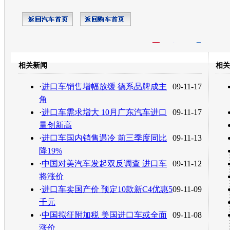
开心网
人人网
豆瓣
相关新闻
相关
转发至：
·
进口车销售增幅放缓 德系品牌成主
09-11-17
角
·
进口车需求增大 10月广东汽车进口
09-11-17
量创新高
·
进口车国内销售遇冷 前三季度同比
09-11-13
降19%
·
中国对美汽车发起双反调查 进口车
09-11-12
将涨价
·
进口车卖国产价 预定10款新C4优惠5
09-11-09
千元
·
中国拟征附加税 美国进口车或全面
09-11-08
涨价