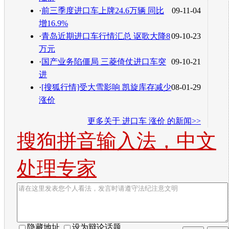
·
前三季度进口车上牌24.6万辆 同比
09-11-04
增16.9%
·
青岛近期进口车行情汇总 讴歌大降8
09-10-23
万元
·
国产业务陷僵局 三菱倚仗进口车突
09-10-21
进
·
[搜狐行情]受大雪影响 凯旋库存减少
08-01-29
涨价
更多关于
进口车 涨价
的新闻>>
搜狗拼音输入法，中文
处理专家
隐藏地址
设为辩论话题