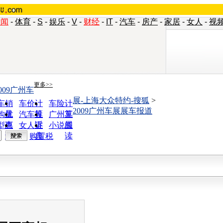
新闻
-
体育
-
S
-
娱乐
-
V
-
财经
-
IT
-
汽车
-
房产
-
家居
-
女人
-
视
更多>>
009广州车
展-上海大众特约-搜狐
>
车销
车价计
车险计
2009广州车展展车报道
量
算
算
购优
汽车投
广州车
惠
诉
展
型查
女人宝
小说阅
询
典
读
购置税