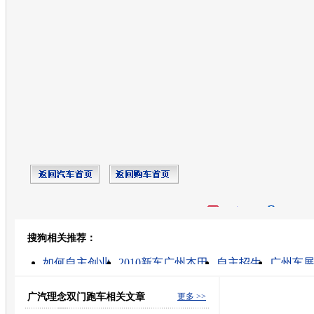
开心网
人人网
豆瓣
搜狗相关推荐：
转发至：
如何自主创业
2010新车广州本田
自主招生
广州车
国产汽车
本田车图片
上海汽车展
宝马车展
本田汽车价格
展示设计理念
广汽理念双门跑车相关文章
更多 >>