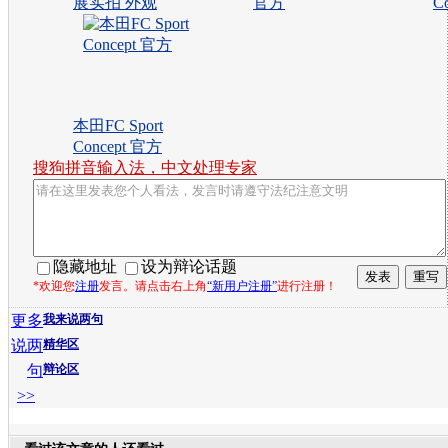
展实拍 外观
官方
C
本田FC Sport
Concept 官方
搜狗拼音输入法，中文处理专家
隐藏地址
设为辩论话题
*欢迎您
注册
发言。请点击右上角
“新用户注册”
进行注册！
更多
我来说两句
说两
精华区
句
辩论区
>>