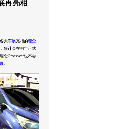
车展再亮相
各大
车展
亮相的
理念
，预计会在明年正式
理念
Crossover也不会
展
。