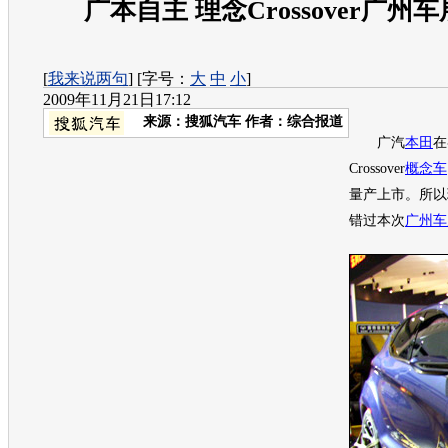
广本自主 理念Crossover广州
[
我来说两句
] [字号：
大
中
小
]
2009年11月21日17:12
来源：
搜狐汽车
作者：综合报道
广汽
本田
在
Crossover
概念车
量产上市。所以
错过本次
广州车