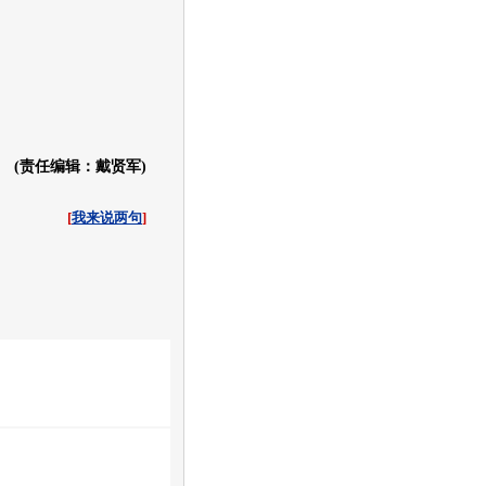
(责任编辑：戴贤军)
[
我来说两句
]
收起
白社会
百度i贴吧
展