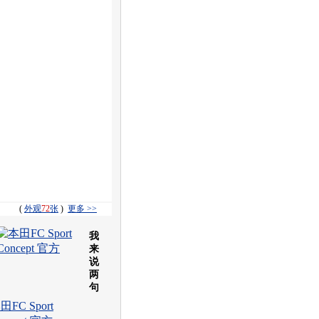
(
外观
72
张
)
更多 >>
我
来
说
两
句
田FC Sport