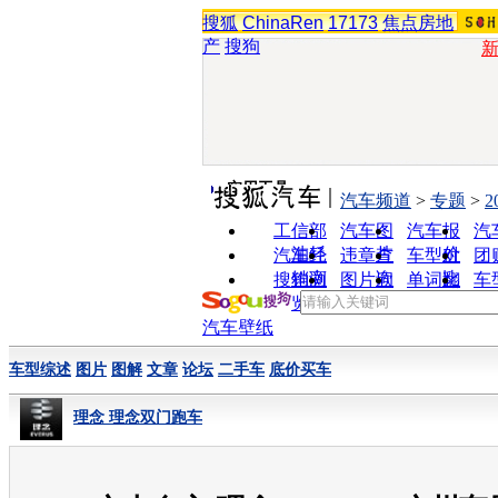
搜狐
ChinaRen
17173
焦点房地
产
搜狗
实用工具
汽车频道
>
专题
>
2
工信部
汽车图
汽车报
汽
油耗
片
价
汽车经
违章查
车型对
团
销商
询
比
搜狗浏
图片欣
单词翻
车
览器
赏
译
汽车壁纸
车型综述
图片
图解
文章
论坛
二手车
底价买车
理念 理念双门跑车