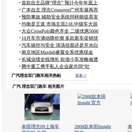
首款自主品牌“理念” 预计今年年底上
市
广本自主 理念Crossover广州车展再亮
相
预防事故 辅助安全系统同样能提高安
全性
均衡是王道 市场主流2.0L中级车大混
战
大众CrossPolo颜色齐全 二级优惠5000
元
10月车市涌动降价潮 多款新车促销优
惠多
汽车操控与安全 清汤挂面还是开水白
菜
南京地区Mazda6睿翼全系优惠现金
12000元
长城业绩全线增长 欲借小车攻略做透
市场
腾中重工携手私人企业家共同“吐
下”悍马
广汽理念双门跑车相关热帖
更多>>
广汽 理念双门跑车 相关图片
本田理念09上海车
2008款本田Insight
本