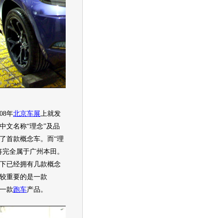
08年
北京车展
上就发
中文名称“
理念
”及品
了首款
概念车
。而“
理
将完全属于
广州本田
。
下已经拥有几款
概念
较重要的是一款
一款
跑车
产品。