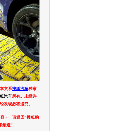
本文系
搜狐汽车
独家
狐汽车
所有。未经许
经发现必将追究。
容 -→ 请返回“搜狐
购
车
频道”