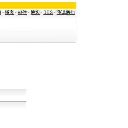
频
-
播客
-
邮件
-
博客
-
BBS
-
我说两句