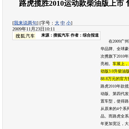
路虎揽胜2010运动款柴油版上市 售
[
我来说两句
] [字号：
大
中
小
]
2009年11月23日10:11
来源：
搜狐汽车
作者：综合报道
在2009广州
华品牌、全球豪
次携旗下201
亮相。
车展上，
动版3.0升柴
88.8万元的官
路虎2010年款
动版、第四代发
置车型，使得路
从原来的4个系
品。而路虎全系
年更加宽泛，大