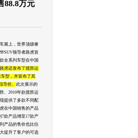
88.8万元
车展上，世界顶级奢
华SUV领导者路虎首
0年款全系列车型在中国
路虎还发布了揽胜运
油版车型，并宣布了其
方指导价。
此次展示的
揽胜、2010年款揽胜运
现提供了多款不同配
虎在中国销售的产品
列7款产品增至17款产
列产品的售价也比往
大提升了客户的可选