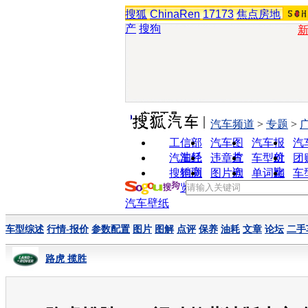
搜狐
ChinaRen
17173
焦点房地
产
搜狗
实用工具
汽车频道
>
专题
>
工信部
汽车图
汽车报
汽
油耗
片
价
汽车经
违章查
车型对
团
销商
询
比
搜狗浏
图片欣
单词翻
车
览器
赏
译
汽车壁纸
车型综述
行情-报价
参数配置
图片
图解
点评
保养
油耗
文章
论坛
二手
路虎 揽胜