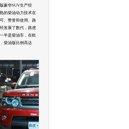
版豪华SUV生产经
熟的柴油动力技术在
可、赞誉和使用。路
经发展了数代，路虎
一半是柴油车，在欧
，柴油版比例高达