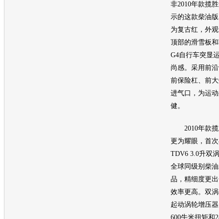
非2010年款
示的这款柴油版
为复古红，外观
顶部的滑雪板和
G4自行车突显
尚感。采用前沿
前保险杠、前大
进气口，为运动
健。
2010年款揽
更为耀眼，首次
TDV6 3.0
全球同级别柴油
品，精细度更出
效率更高。双涡
起动涡轮增压器
600牛米扭矩和