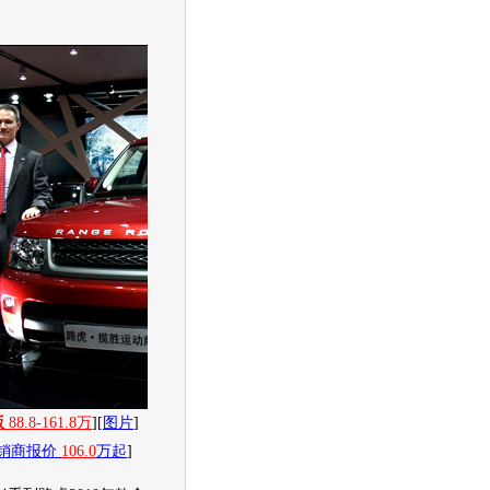
版
88.8-161.8万
][
图片
]
销商报价
106.0
万起
]