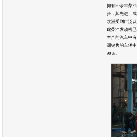
拥有50余年柴油
验，其先进、成
欧洲受到广泛认
虎柴油发动机已
生产的汽车中有
洲销售的车辆中
90％。