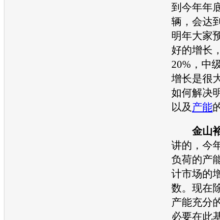
到今年年底
辆，会达
明年大家
好的增长，
20%，中
增长是很
如何解决
以及
产能
金山
讲的，今
负荷的
产
计市场的
数。现在
产能
充分
必要在此