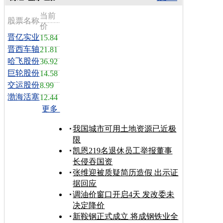
当前
股票名称
价
晋亿实业
15.84
晋西车轴
21.81
哈飞股份
36.92
巨轮股份
14.58
交运股份
8.99
渤海活塞
12.44
更多
我国城市可用土地资源已近极
限
凯恩219名退休员工举报董事
长侵吞国资
张维迎被质疑简历造假 出示证
据回应
调油价窗口开启4天 发改委未
决定降价
新鞍钢正式成立 将成钢铁业全