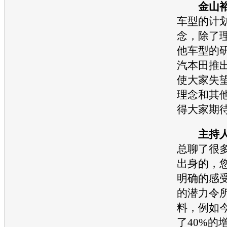
金山
车型
的计
念，除了
他
车型
的
汽
本田
推
使大家失
理念和其
得大家期
主持
总聊了很
出身的，
明确的感
的潜力令
料，例如
了40%的