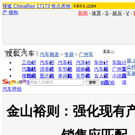
搜狐
ChinaRen
17173
焦点房地
产
搜狗
新闻
-
体育
-
S
-
娱乐
-
V
-
实用工具
更多>>
汽车频道
>
专题
>
广州车
展-
工信部
汽车图
汽车报
汽车销
车价计
车险计
众
油耗
片
价
量
算
算
汽车经
违章查
车型对
团购优
汽车投
广州车
车
销商
询
比
惠
诉
展
搜狗浏
图片欣
单词翻
车型查
女人宝
小说阅
览器
赏
译
询
典
读
购置税
汽车壁纸
金山裕则：强化现有产