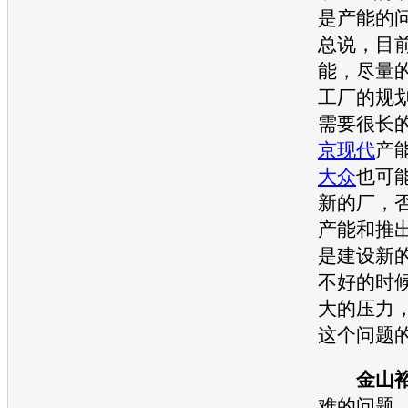
是
产能
的
总说，目
能
，尽量
工厂的规
需要很长
京现代
产
大众
也可
新的厂，
产能
和推
是建设新
不好的时
大的压力
这个问题
金山
难的问题