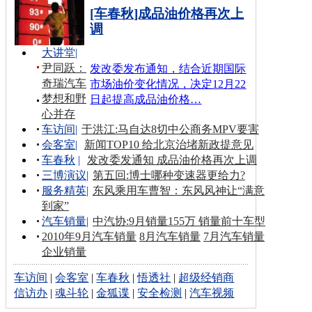
[车春秋]成品油价格再次上
调
大讲堂
|
尹同跃：
发改委发布通知，结合近期国际
奇瑞汽车
市场油价变化情况，决定12月22
梦想和野
日起提高成品油价格…
心并存
车访间
|
于洪江:马自达8切中公商务MPV要害
会客室
|
新闻TOP10 给北京治堵新政提意见
车春秋
|
发改委发通知 成品油价格再次上调
三博演议
|
第五回:博士哪种变速器更给力?
服务精英
|
东风乘用车曹智：东风风神让“满意
到家”
汽车销量
|
中汽协:9月销量155万 销量前十车型
2010年9月汽车销量
8月汽车销量
7月汽车销量
企业销量
车访间
|
会客室
|
车春秋
|
悟透社
|
超级经销商
信访办
|
魂斗轮
|
金狐谍
|
安全检测
|
汽车视频