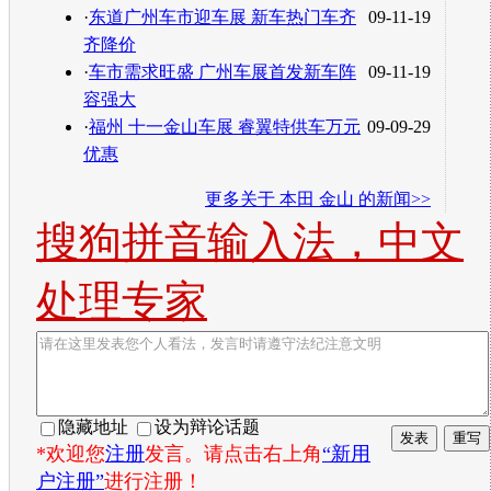
·
东道广州车市迎车展 新车热门车齐
09-11-19
齐降价
·
车市需求旺盛 广州车展首发新车阵
09-11-19
容强大
·
福州 十一金山车展 睿翼特供车万元
09-09-29
优惠
更多关于
本田 金山
的新闻>>
搜狗拼音输入法，中文
处理专家
隐藏地址
设为辩论话题
*欢迎您
注册
发言。请点击右上角
“新用
户注册”
进行注册！