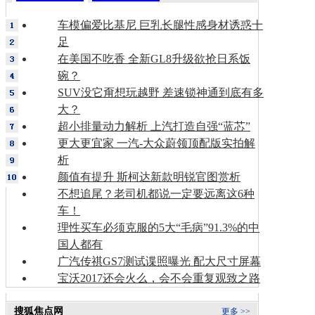
车模偏爱比基尼 巨乳长腿性感身材诱惑十
足
在美国不吃香 全新GL8升级欲抢日系饭
碗？
SUV没它甭想玩越野 差速锁神通到底有多
大？
超小排量动力解析 上汽打造自强“蓝芯”
更大更宜家 一汽-大众蔚领顶配版实拍解
析
颜值有提升 斯柯达新款明锐官图赏析
不想追尾？老司机都说一定要远离这6种
车！
理性买车必须克服的5大“毛病”91.3%的中
国人都有
广汽传祺GS7测试谍照曝光 配大尺寸屏幕
宝沃2017还会火么，会不会重复观致之路
搜狐焦点网
更多 >>