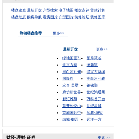
楼盘速查
最新开盘
户型搜索
电子地图
楼盘点评
贷款计算
楼盘动态
购房导航
看房图片
户型图片
装修论坛
装修图库
热销楼盘推荐
更多>>
最新开盘
更多>>
绿地国宝21
领秀慧谷
北京方糖
澜馨墅
潮白河孔雀
绿宸万华城
国隆府
潮白河孔雀
宏泰·美墅
铂铭郡
廊坊新世界
世纪鸿通州
智汇雅苑
万科首开台
首开熙悦山
世纪星城
首城国际中
顺鑫·华玺
绿城·御园
远洋一方
财经·理财·证券
更多 >>