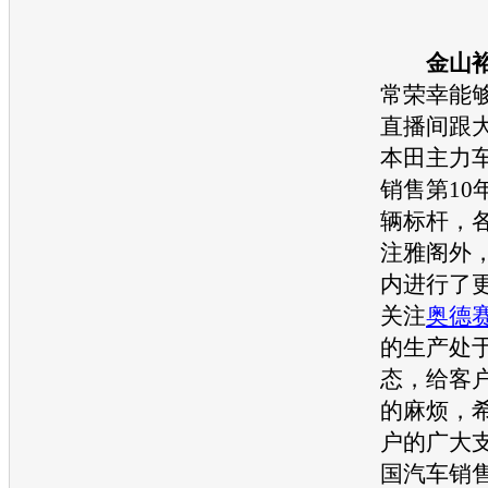
金山
常荣幸能
直播间跟
本田
主力
销售第10
辆标杆，
注
雅阁
外
内进行了
关注
奥德
的生产处
态，给客
的麻烦，
户的广大
国
汽车
销