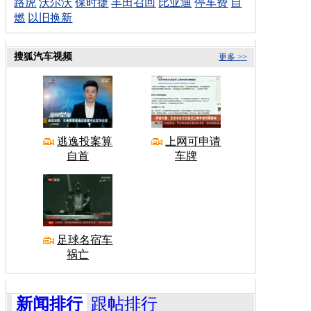
路虎
沃尔沃
保时捷
丰田召回
比亚迪
停车费
自
燃
以旧换新
搜狐汽车视频
更多 >>
逃逸投案算
上网可申请
自首
车牌
足球名宿车
祸亡
新闻排行
跟帖排行