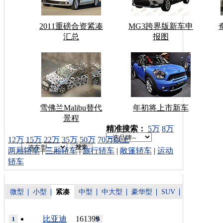
2011重磅合资紧凑
MG3跨界版新车申
汇总
报图
雪佛兰Malibu替代
年初将上市新车
景程
车型搜索：
精准搜索：
5万
8万
12万
15万
22万
35万
50万
70万以上
两厢轿车
|
三厢轿车
|
旅行轿车
|
敞篷轿车
|
运动
轿车
微型
小型
紧凑
中型
中大型
豪华型
SUV
比亚迪
161399