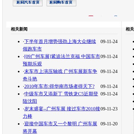
开心网
人人网
豆瓣
相关新闻
相关
转发至：
·
下半年首月增势强劲上海大众继续
09-11-24
领跑车市
·
[09广州车展]紧追法兰克福 中国车市
09-11-24
预期乐观
·
末车市上演压轴戏 广州车展新车争
09-11-24
奇斗艳
·
2010年车市:得华南市场者得天下?
09-11-24
·
中级车市又添新丁 雪铁龙C5近期登
09-11-24
陆沈阳
·
岁末盛宴--广州车展 接过车市2010接
09-11-23
力棒
·
迎接中国车市又一个黎明 广州车展
09-11-20
将开幕