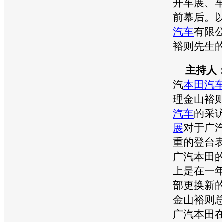
开车展、
前幕后。
汽车
有限
裕则先生
主持人
汽
本田
汽
理金山裕
汽车
的采
展
对于广
重的登台
广汽
本田
上是在一
部更换新
金山裕则
广汽
本田