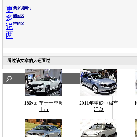
更
我来说两句
多
精华区
辩论区
说
两
看过该文章的人还看过
18款新车于一季度
2011年重磅中级车
上市
汇总