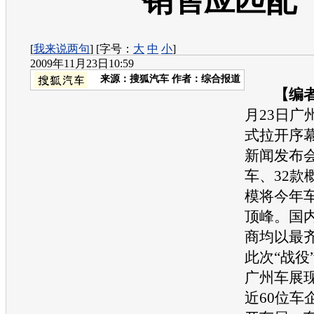
销售应匹配
[
我来说两句
] [字号：
大
中
小
]
2009年11月23日10:59
来源：
搜狐汽车
作者：综合报道
【编
月23日广
式拉开序幕
新闻发布会
车、32款
模将今年
顶峰。国
商均以最
此次“战役
广州车展
近60位车