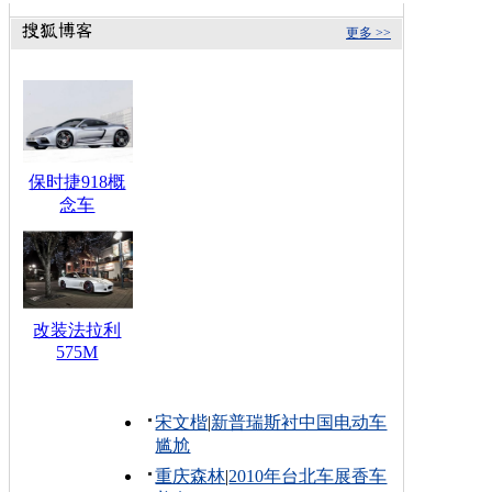
更多 >>
保时捷918概
念车
改装法拉利
575M
宋文楷
|
新普瑞斯衬中国电动车
尴尬
重庆森林
|
2010年台北车展香车