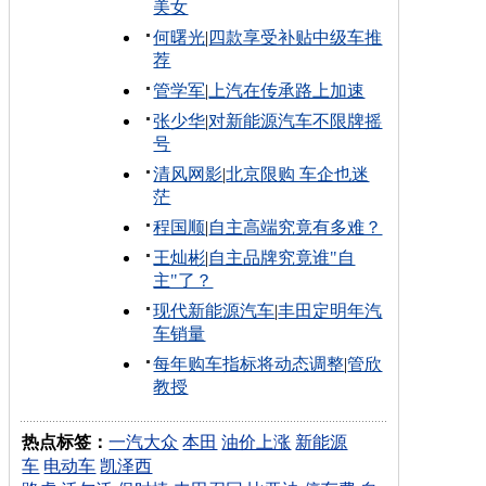
美女
何曙光
|
四款享受补贴中级车推
荐
管学军
|
上汽在传承路上加速
张少华
|
对新能源汽车不限牌摇
号
清风网影
|
北京限购 车企也迷
茫
程国顺
|
自主高端究竟有多难？
王灿彬
|
自主品牌究竟谁"自
主"了？
现代新能源汽车
|
丰田定明年汽
车销量
每年购车指标将动态调整
|
管欣
教授
热点标签：
一汽大众
本田
油价上涨
新能源
车
电动车
凯泽西