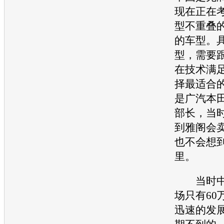
现在正在
型
不重叠
的
车型
。
型
，需要
在技术满
择最适合
是广汽本
部长，当
到
雅阁
会卖
也不会想
里。
当时中
场只有60
迅速的发