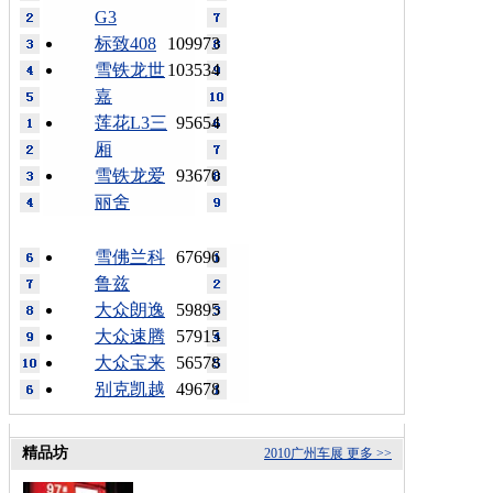
G3
标致408
109973
雪铁龙世
103534
嘉
莲花L3三
95654
厢
雪铁龙爱
93670
丽舍
雪佛兰科
67696
鲁兹
大众朗逸
59895
大众速腾
57915
大众宝来
56578
别克凯越
49678
精品坊
2010广州车展
更多 >>