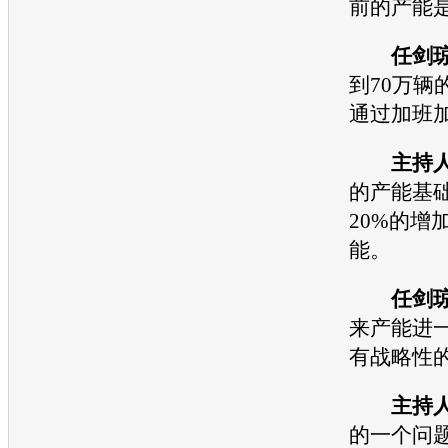
前的
产能
任剑
到70万辆
通过加班
主持
的
产能
基
20%的增
能
。
任剑
来
产能
进
有战略性
主持
的一个问