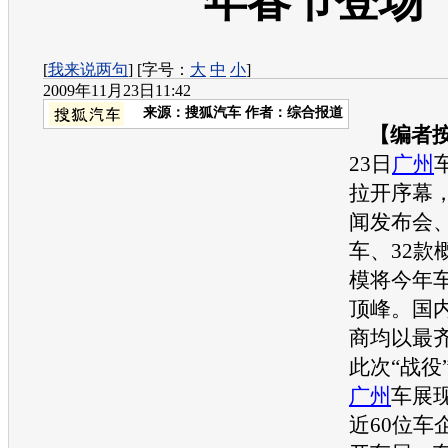
年春节登场
[
我来说两句
] [字号：
大
中
小
]
2009年11月23日11:42
来源：
搜狐汽车
作者：综合报道
【编者
23日
广州
拉开序幕，
闻发布会、
车、32款
模将今年
顶峰。国
商均以最
此次“战役
广州
车展
近60位车