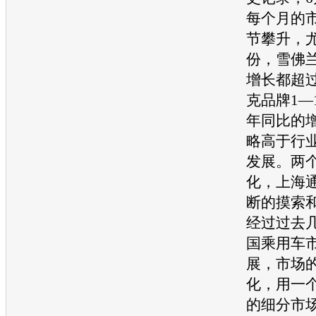
每个月的
节攀升，尤
份，
雪佛
增长都超过
克
品牌1—
年同比的
略高于行
发展。两
化，
上海
断的摸索
经过过去
国乘用车
展，市场
化，用一
的细分市