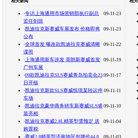
相关新闻
相关
转发至：
·
专访上海通用市场营销部执行副总
09-11-23
监任剑琼
·
凯迪拉克新赛威车展发布 价格即将
09-11-23
公布
·
全球首发 曝改款凯迪拉克赛威清晰
09-11-22
谍照
·
上海通用新车连发 英朗新赛威首发
09-11-19
广州车展
·
09款凯迪拉克SLS赛威青岛拍卖会23
09-11-17
日开槌
·
凯迪拉克新款SLS赛威惊现某转运停
09-11-11
车场
·
凯迪拉克豪华商务轿车新赛威SLS盛
09-11-10
装亮相
·
凯迪拉克赛威2.8L精英型需预定 送
09-11-04
购置税
·
赛威2.8精英型济南地区包牌价44.8
09-11-03