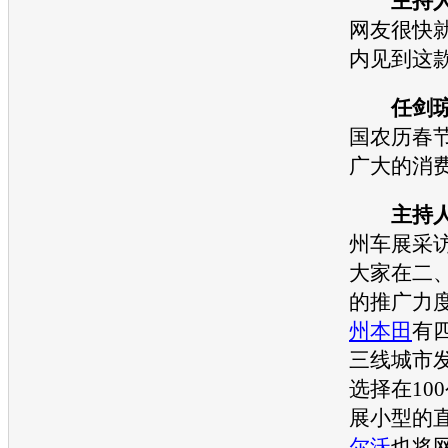
主持
网友很快
内见到这
任剑
国农历春
广大的消
主持
州车展
采
大家在二
的推广力
州本田
有
三线城市发
选择在10
展小型的
尔沃
也将