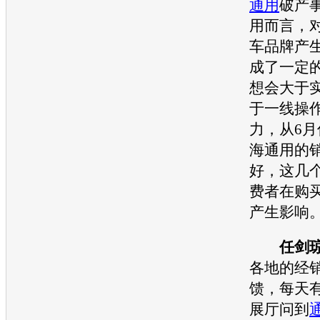
通用
破产
用
而言，
车
品牌产
成了一定
想会大于
于一线操
力，从6
海通用
的
好，这几
费者在购
产生影响
任剑
各地的经
馈，每天
展厅问到