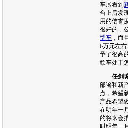
车展
看到
台上后发
用
的信誉
很好的，
型车
，而
6万元左
予了很高
款车处于
任剑
部署和新
点，希望
产品希望
在明年一
的将来会
时明年一