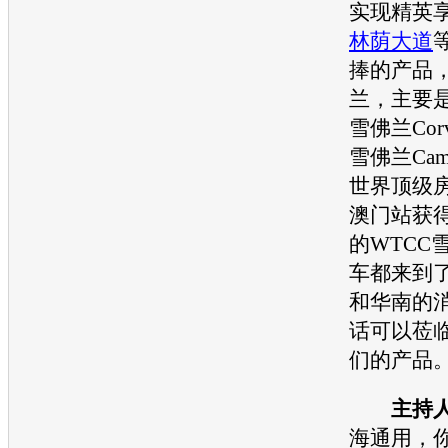
实现精英
林荫大道
捧的产品
兰，主要是
雪佛兰Corv
雪佛兰Ca
世界顶级房
澳门站获
的WTCC
车都来到
和华南的
话可以莅
们的产品
主持
海通用
，