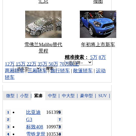
汇总
报图
雪佛兰Malibu替代
年初将上市新车
景程
车型搜索：
精准搜索：
5万
8万
12万
15万
22万
35万
50万
70万以上
两厢轿车
|
三厢轿车
|
旅行轿车
|
敞篷轿车
|
运动
轿车
微型
小型
紧凑
中型
中大型
豪华型
SUV
比亚迪
161399
G3
标致408
109973
雪铁龙世
103534