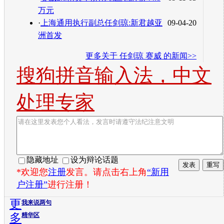
万元
·
上海通用执行副总任剑琼:新君越亚
09-04-20
洲首发
更多关于
任剑琼 赛威
的新闻>>
搜狗拼音输入法，中文
处理专家
隐藏地址
设为辩论话题
*欢迎您
注册
发言。请点击右上角
“新用
户注册”
进行注册！
更
我来说两句
多
精华区