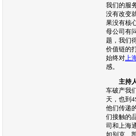
我们的服
没有改变
果没有核
母公司有
题，我们
价值链的
始终对
上
感。
主持
车
破产我
天，也到4
他们传递
们接触的
司和
上海
如
别克
、