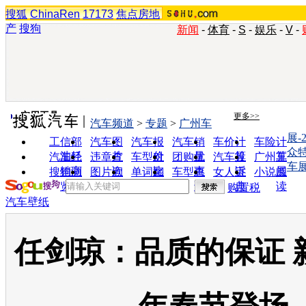
搜狐
ChinaRen
17173
焦点房地
产
搜狗
新闻
-
体育
-
S
-
娱乐
-
V
-
实用工具
更多>>
汽车频道
>
专题
>
广州车
展-
工信部
汽车图
汽车报
汽车销
车价计
车险计
众
油耗
片
价
量
算
算
汽车经
违章查
车型对
团购优
汽车投
广州车
车
销商
询
比
惠
诉
展
搜狗浏
图片欣
单词翻
车型查
女人宝
小说阅
览器
赏
译
询
典
读
购置税
汽车壁纸
任剑琼：品质的保证 