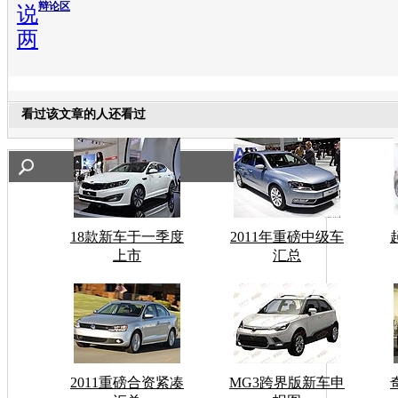
辩论区
说
两
看过该文章的人还看过
18款新车于一季度
2011年重磅中级车
上市
汇总
2011重磅合资紧凑
MG3跨界版新车申