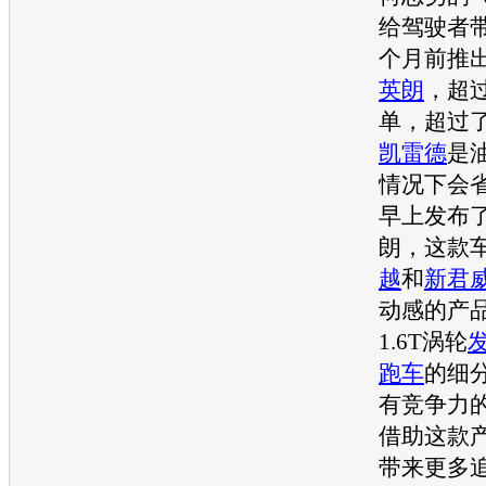
给驾驶者
个月前推
英朗
，超过
单，超过
凯雷德
是
情况下会省
早上发布
朗
，这款
越
和
新君
动感的产
1.6T涡轮
跑车
的细
有竞争力
借助这款
带来更多