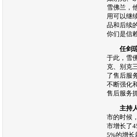
雪佛兰
，
用
可以继
品和后续
你们是信
任剑
于此，
雪
克
、
别克
了售后服
不断强化
售后服务
主持
市的时候，
市增长了4
5%的增