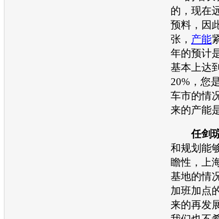
的，现在
预料，因
张，
产能
年的预计
基本上达到
20%，您
车市的情
来的
产能
任剑
和规划能
瞻性，
上
基地的情
加班加点
来的再发
我们也不