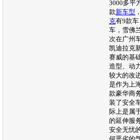
3000多
款
新车型
克
有9款车
车，
雪佛
次在
广州
凯迪拉克
赛威的基
造型、动
较大的改
是作为
上
款豪华商
装了安全
际上是属
的延伸服务
安全无忧
何恶劣的