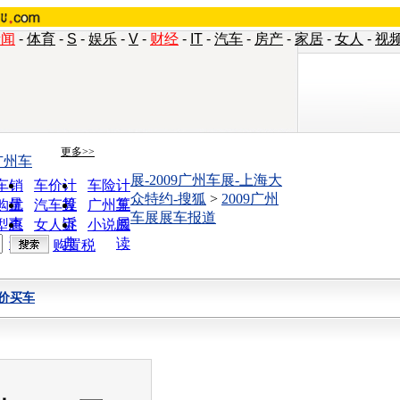
新闻
-
体育
-
S
-
娱乐
-
V
-
财经
-
IT
-
汽车
-
房产
-
家居
-
女人
-
视
更多>>
广州车
展-2009广州车展-上海大
车销
车价计
车险计
众特约-搜狐
>
2009广州
量
算
算
购优
汽车投
广州车
车展展车报道
惠
诉
展
型查
女人宝
小说阅
询
典
读
购置税
价买车