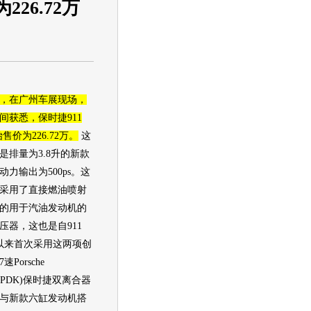
226.72万
，在广州车展现场，
间获悉，保时捷911
起始售价为226.72万。
这
是排量为3.8升的新款
力输出为500ps。这
采用了直接燃油喷射
的用于汽油发动机的
压器，这也是自911
5年以来首次采用这两项创
Porsche
ung(PDK)保时捷双离合器
与新款六缸发动机搭