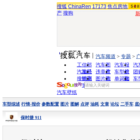
搜狐
ChinaRen
17173
焦点房地
产
搜狗
实用工具
汽车频道
>
专题
>
工信部
汽车图
汽车报
汽
油耗
片
价
汽车经
违章查
车型对
团
销商
询
比
搜狗浏
图片欣
单词翻
车
览器
赏
译
汽车壁纸
车型综述
行情-报价
参数配置
图片
图解
点评
油耗
文章
论坛
二手车
底
保时捷 911