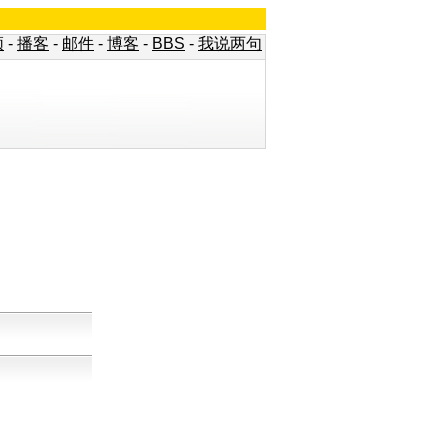
频
-
播客
-
邮件
-
博客
-
BBS
-
我说两句