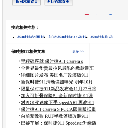
开心网
人人网
豆瓣
搜狗相关推荐：
转发至：
保时捷的图片
新款保时捷911价格
保时捷售价
保时捷911turbo价格
新款保时捷
保时捷911报价
宝马x5多钱
保时捷911
保时捷panamera
新款宝马x5
保时捷911相关文章
更多 >>
里程碑座驾 保时捷911 Carrera s
全世界最华贵最拉风最酷的数款跑车
盘点
详细图片发布 美国名厂改装版911
Carrera
新保时捷911清晰谍照曝光 明年10月
上市
限量保时捷911新品发布会11月27日将
登陆
加入可折叠保险杠 全新保时捷911谍
照图
对PDK变速箱下手 speedART再改911
Turbo
保时捷911 Carrera S PCCA限量版抵重
庆
向前辈致敬 RUF半敞篷版改装911
Targa
巴黎车展：保时捷911 Speedster升级版