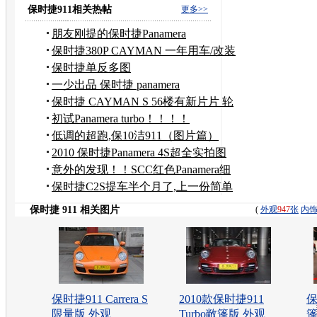
保时捷911相关热帖
更多>>
朋友刚提的保时捷Panamera
保时捷380P CAYMAN 一年用车/改装
日记
保时捷单反多图
一少出品 保时捷 panamera
保时捷 CAYMAN S 56楼有新片片 轮
胎特写
初试Panamera turbo！！！！
低调的超跑,保10洁911（图片篇）
2010 保时捷Panamera 4S超全实拍图
意外的发现！！SCC红色Panamera细
节实拍！
保时捷C2S提车半个月了,上一份简单
的作业！！！！
保时捷 911 相关图片
(
外观
947
张
内
保时捷911 Carrera S
2010款保时捷911
保
限量版 外观
Turbo敞篷版 外观
篷