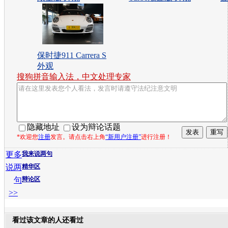
保时捷911 Carrera S
外观
搜狗拼音输入法，中文处理专家
隐藏地址
设为辩论话题
*欢迎您
注册
发言。请点击右上角
“新用户注册”
进行注册！
更多
我来说两句
说两
精华区
句
辩论区
>>
看过该文章的人还看过