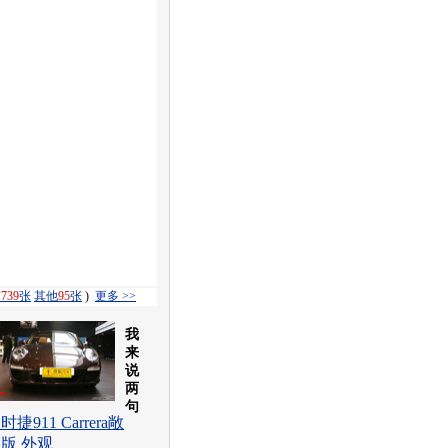
饰
739
张
其他
95
张
)
更多 >>
我
来
说
两
句
时捷911 Carrera敞
版 外观