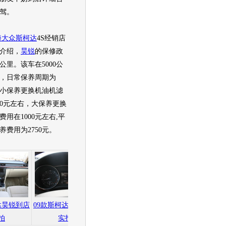
驾。
海大众
斯柯达
4S经销店
介绍，
昊锐
的保修政
公里。该车在5000公
，日常保养周期为
里，小保养更换机油机滤
00元左右，大保养更换
用在1000元左右,平
养费用为2750元。
达昊锐到店
09款斯柯达昊锐到店
09款斯柯达昊锐到店
09款斯柯达昊锐到
拍
实拍
实拍
实拍