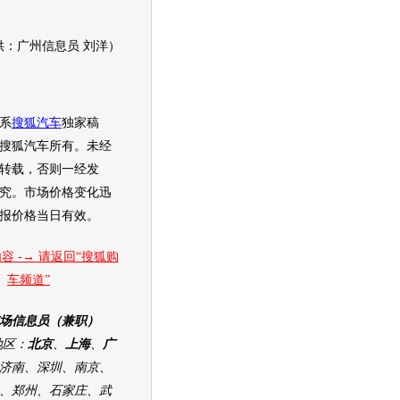
供：广州信息员 刘洋）
系
搜狐汽车
独家稿
搜狐汽车
所有。未经
转载，否则一经发
究。市场价格变化迅
报价格当日有效。
容 -→ 请返回“搜狐购
车频道”
场信息员（兼职）
区：
北京
、
上海
、
广
济南、深圳、南京、
、郑州、石家庄、武