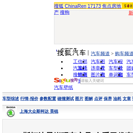
搜狐
ChinaRen
17173
焦点房地
产
搜狗
实用工具
汽车频道
>
购车频
工信部
汽车图
汽车报
汽
油耗
片
价
汽车经
违章查
车型对
团
销商
询
比
搜狗浏
图片欣
单词翻
车
览器
赏
译
汽车壁纸
车型综述
行情-报价
参数配置
碰撞测试
图片
图解
点评
保养
油耗
文章
上海大众斯柯达 昊锐