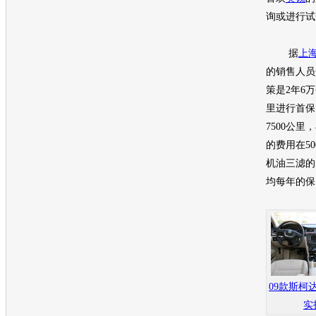
询或进行试
据
上
的销售人员
策是2年6万
里进行首保
7500公
的费用在5
机油三滤的费
均每年的保
09款斯柯
实