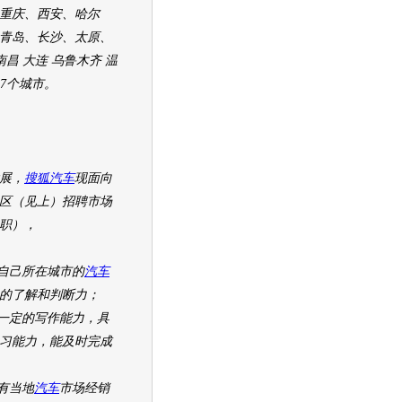
重庆、西安、哈尔
青岛、长沙、太原、
南昌 大连 乌鲁木齐 温
27个城市。
展，
搜狐汽车
现面向
区（见上）招聘市场
职），
己所在城市的
汽车
的了解和判断力；
定的写作能力，具
习能力，能及时完成
有当地
汽车
市场经销