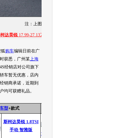
注：上图为资料图片 与信息来源无关
斯柯达昊锐
17.99-27.13万
][
图片
][
新闻
][
社区
][
经销商报价
43.98
万起
]
狐
购车
编辑日前在广
时获悉，广州某
上海
4S经销店对公司旗下
轿车暂无优惠，店内
经销商承诺，近期到
户均可获赠礼品。
车型
+款式
指导价
降幅
现价
降幅比例
17.99万
17.99万
斯柯达昊锐 1.8TSI
无
无
手动 智雅版