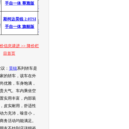
手自一体 尊雅版
27.13万
27.13万
斯柯达昊锐 2.0TSI
无
无
手自一体 旗舰版
价信息请进 >> 降价栏
目首页
议：
昊锐
系列轿车是
家的轿车，该车在外
尚优雅，车身饱满，
贵大气。车内乘坐空
置实用丰富，内部装
，皮实耐用，舒适性
动力充沛，噪音小，
商务活动均能满足。
朋友不妨到店详细咨