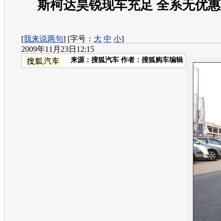
斯柯达昊锐现车充足 全系无优
[
我来说两句
] [字号：
大
中
小
]
2009年11月23日12:15
来源：
搜狐汽车
作者：搜狐购车编辑