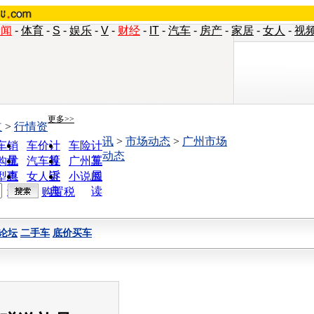
新闻
-
体育
-
S
-
娱乐
-
V
-
财经
-
IT
-
汽车
-
房产
-
家居
-
女人
-
视
更多>>
道
>
行情资
讯
>
市场动态
>
广州市场
车销
车价计
车险计
动态
量
算
算
购优
汽车投
广州车
惠
诉
展
型查
女人宝
小说阅
询
典
读
购置税
论坛
二手车
底价买车