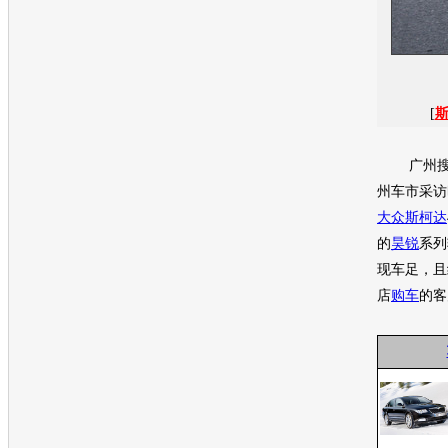
[
广州搜
州车市采访
大众
斯柯达
的
昊锐
系列
现车足，且
店
购车
的客