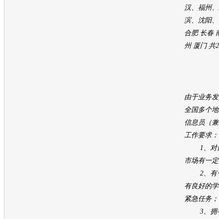
汉、福州、
滨、沈阳、
合肥 长春 
州 厦门 共
由于业务发
全国多个地
信息员（兼
工作要求：
1、对自
市场有一定
2、有一
有良好的学
紧急任务；
3、拥