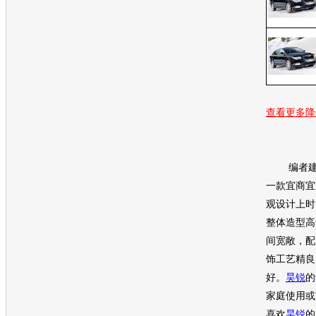
查看更多降
编者建
一款宜商宜
观设计上时
整体造型高
间宽敞，配
饰工艺精良
好。
昊锐
的
家庭使用或
喜欢
昊锐
的