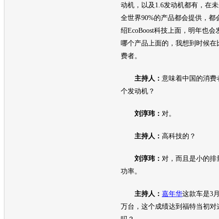
动机
，以及1.6
发动机
都有，在未
全世界90%的产品都会提供，都
绍EcoBoost科技上面，明年
哪个产品上面的，我想到时候在
费者。
主持人：
意味着中国的消费
个
发动机
？
刘淳玮：
对。
主持人：
高科技的？
刘淳玮：
对，而且是小的排
功率。
主持人：
嘉年华
这款车是3月
万台，这个成绩达到
福特
当初对