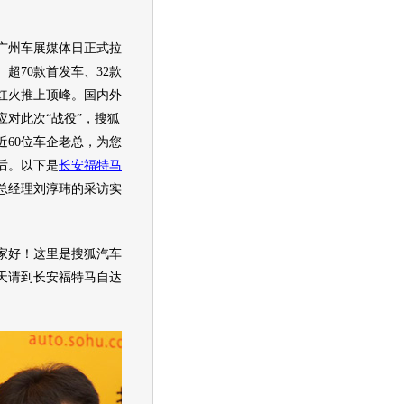
3日广州车展媒体日正式拉
超70款首发车、32款
红火推上顶峰。国内外
对此次“战役”，搜狐
近60位车企老总，为您
后。以下是
长安福特马
总经理刘淳玮的采访实
家好！这里是搜狐汽车
天请到
长安福特马自达