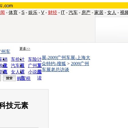
新闻
-
体育
-
S
-
娱乐
-
V
-
财经
-
IT
-
汽车
-
房产
-
家居
-
女人
-
视
更多>>
广州车
展-2009广州车展-上海大
车销
车价计
车险计
众特约-搜狐
>
2009广州
量
算
算
购优
汽车投
广州车
车展老总访谈
惠
诉
展
型查
女人宝
小说阅
询
典
读
购置税
科技元素