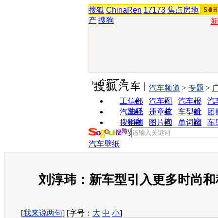
搜狐
ChinaRen
17173
焦点房地
产
搜狗
实用工具
汽车频道
>
专题
>
工信部
汽车图
汽车报
汽
油耗
片
价
汽车经
违章查
车型对
团
销商
询
比
搜狗浏
图片欣
单词翻
车
览器
赏
译
汽车壁纸
刘淳玮：新车型引入更多时尚和
[
我来说两句
] [字号：
大
中
小
]