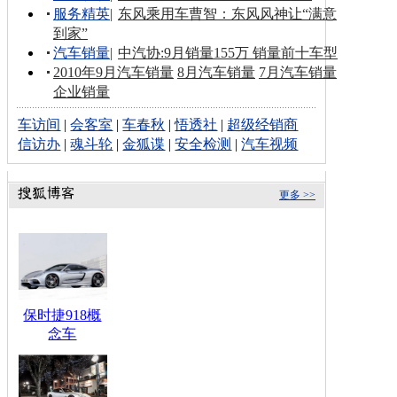
服务精英
|
东风乘用车曹智：东风风神让“满意
到家”
汽车销量
|
中汽协:9月销量155万 销量前十车型
2010年9月汽车销量
8月汽车销量
7月汽车销量
企业销量
车访间
|
会客室
|
车春秋
|
悟透社
|
超级经销商
信访办
|
魂斗轮
|
金狐谍
|
安全检测
|
汽车视频
更多 >>
保时捷918概
念车