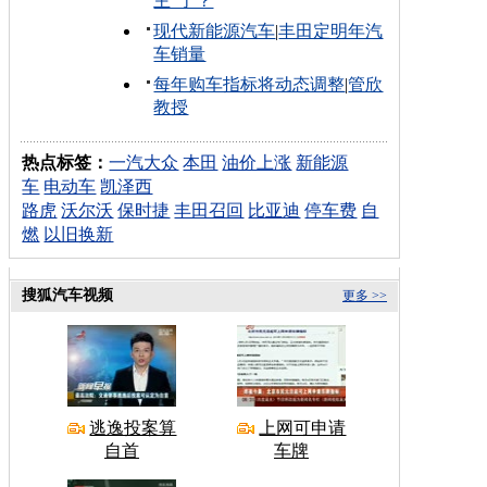
主"了？
现代新能源汽车
|
丰田定明年汽
车销量
每年购车指标将动态调整
|
管欣
教授
热点标签：
一汽大众
本田
油价上涨
新能源
车
电动车
凯泽西
路虎
沃尔沃
保时捷
丰田召回
比亚迪
停车费
自
燃
以旧换新
搜狐汽车视频
更多 >>
逃逸投案算
上网可申请
自首
车牌