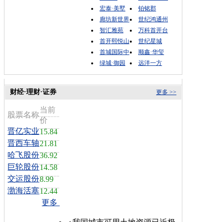
宏泰·美墅
铂铭郡
廊坊新世界
世纪鸿通州
智汇雅苑
万科首开台
首开熙悦山
世纪星城
首城国际中
顺鑫·华玺
绿城·御园
远洋一方
财经·理财·证券
更多 >>
当前
股票名称
价
晋亿实业
15.84
晋西车轴
21.81
哈飞股份
36.92
巨轮股份
14.58
交运股份
8.99
渤海活塞
12.44
更多