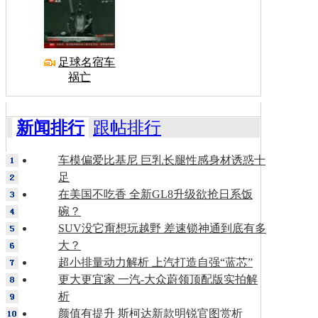
足球名宿车
祸亡
新闻排行
跟帖排行
车模偏爱比基尼 巨乳长腿性感身材诱惑十
足
在美国不吃香 全新GL8升级欲抢日系饭
碗？
SUV没它甭想玩越野 差速锁神通到底有多
大？
超小排量动力解析 上汽打造自强“蓝芯”
更大更宜家 一汽-大众蔚领顶配版实拍解
析
颜值有提升 斯柯达新款明锐官图赏析