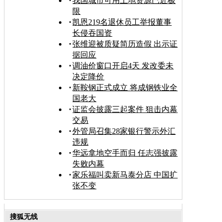
我国城市可用土地资源已近极
限
凯恩219名退休员工举报董事
长侵吞国资
张维迎被质疑简历造假 出示证
据回应
调油价窗口开启4天 发改委未
决定降价
新鞍钢正式成立 将成钢铁业全
国老大
证监会披露三起案件 狙击内幕
交易
外管局召集28家银行警示外汇
违规
华远拿地空手而归 任志强披露
失败内幕
家乐福叫卖新马泰分店 中国扩
张不变
搜狐无线