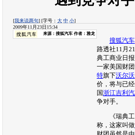
遇到竞争对手
[
我来说两句
] [字号：
大
中
小
]
2009年11月23日15:34
来源：
搜狐汽车
作者：雅龙
搜狐汽车
路透社11月2
典工商业日报
一家美国财团
特
旗下
沃尔沃
价，将与已经
国
浙江
吉利汽
争对手。
《瑞典工
称，这家叫做
财团虽然是由