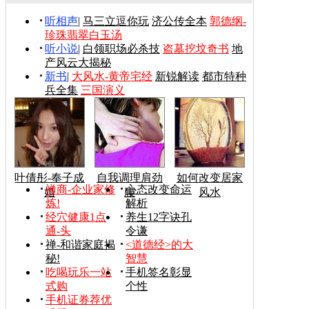
听相声
|
马三立逗你玩
济公传全本
郭德纲-
珍珠翡翠白玉汤
听小说
|
白领职场必杀技
盗墓挖坟奇书
地
产风云大揭秘
新书
|
大风水-黄帝宅经
新锐解读
都市特种
兵全集
三国演义
叶倩彤-奉子成
自我调理肩劲
如何改变居家
禅商-企业家修
心态改变命运
婚
腰
风水
炼!
解析
经穴健康1点
养生12字诀孔
通-头
令谦
禅-和谐家庭揭
<道德经>的大
秘!
智慧
吃喝玩乐一站
手机签名彰显
式购
个性
手机证券荐优