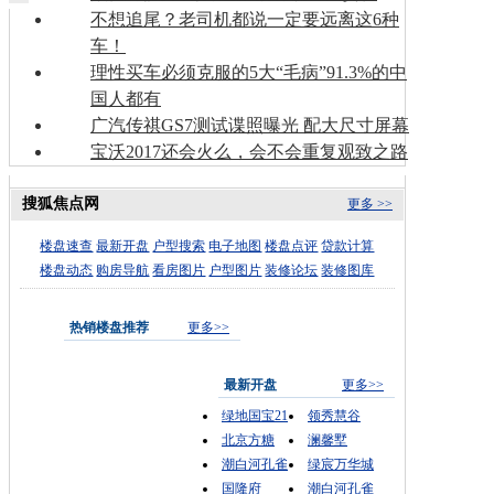
不想追尾？老司机都说一定要远离这6种
车！
理性买车必须克服的5大“毛病”91.3%的中
国人都有
广汽传祺GS7测试谍照曝光 配大尺寸屏幕
宝沃2017还会火么，会不会重复观致之路
搜狐焦点网
更多 >>
楼盘速查
最新开盘
户型搜索
电子地图
楼盘点评
贷款计算
楼盘动态
购房导航
看房图片
户型图片
装修论坛
装修图库
热销楼盘推荐
更多>>
最新开盘
更多>>
绿地国宝21
领秀慧谷
北京方糖
澜馨墅
潮白河孔雀
绿宸万华城
国隆府
潮白河孔雀