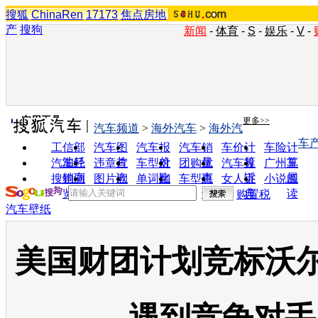
搜狐
ChinaRen
17173
焦点房地
产
搜狗
新闻
-
体育
-
S
-
娱乐
-
V
-
实用工具
更多>>
汽车频道
>
海外汽车
>
海外汽
车
工信部
汽车图
汽车报
汽车销
车价计
车险计
油耗
片
价
量
算
算
汽车经
违章查
车型对
团购优
汽车投
广州车
销商
询
比
惠
诉
展
搜狗浏
图片欣
单词翻
车型查
女人宝
小说阅
览器
赏
译
询
典
读
购置税
汽车壁纸
美国财团计划竞标沃尔