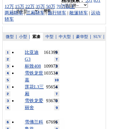
精准搜索：
5万
8万
12万
15万
22万
35万
50万
70万以上
两厢轿车
|
三厢轿车
|
旅行轿车
|
敞篷轿车
|
运动
轿车
微型
小型
紧凑
中型
中大型
豪华型
SUV
比亚迪
161399
G3
标致408
109973
雪铁龙世
103534
嘉
莲花L3三
95654
厢
雪铁龙爱
93670
丽舍
雪佛兰科
67696
鲁兹