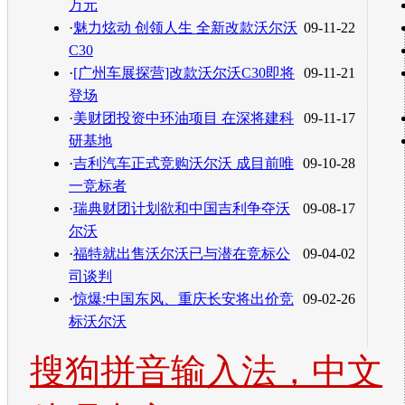
万元
·
魅力炫动 创领人生 全新改款沃尔沃
09-11-22
C30
·
[广州车展探营]改款沃尔沃C30即将
09-11-21
登场
·
美财团投资中环油项目 在深将建科
09-11-17
研基地
·
吉利汽车正式竞购沃尔沃 成目前唯
09-10-28
一竞标者
·
瑞典财团计划欲和中国吉利争夺沃
09-08-17
尔沃
·
福特就出售沃尔沃已与潜在竞标公
09-04-02
司谈判
·
惊爆:中国东风、重庆长安将出价竞
09-02-26
标沃尔沃
搜狗拼音输入法，中文