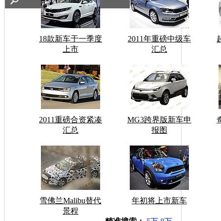
18款新车于一季度
2011年重磅中级车
上市
汇总
2011重磅合资紧凑
MG3跨界版新车申
汇总
报图
雪佛兰Malibu替代
年初将上市新车
景程
车型搜索：