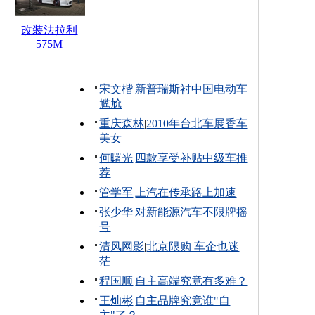
改装法拉利
575M
宋文楷
|
新普瑞斯衬中国电动车
尴尬
重庆森林
|
2010年台北车展香车
美女
何曙光
|
四款享受补贴中级车推
荐
管学军
|
上汽在传承路上加速
张少华
|
对新能源汽车不限牌摇
号
清风网影
|
北京限购 车企也迷
茫
程国顺
|
自主高端究竟有多难？
王灿彬
|
自主品牌究竟谁"自