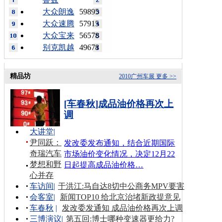
大众朗逸
59895
大众速腾
57915
大众宝来
56578
别克凯越
49678
精品坊
2010广州车展
更多 >>
[车春秋]成品油价格再次上
调
大讲堂
|
尹同跃：
发改委发布通知，结合近期国际
奇瑞汽车
市场油价变化情况，决定12月22
梦想和野
日起提高成品油价格…
心并存
车访间
|
于洪江:马自达8切中公商务MPV要害
会客室
|
新闻TOP10 给北京治堵新政提意见
车春秋
|
发改委发通知 成品油价格再次上调
三博演议
|
第五回:博士哪种变速器更给力?