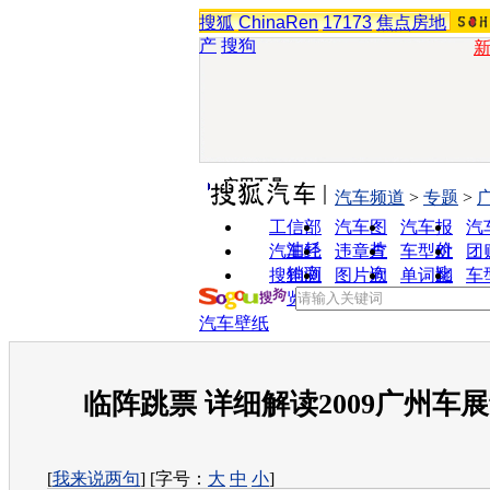
搜狐
ChinaRen
17173
焦点房地
产
搜狗
实用工具
汽车频道
>
专题
>
工信部
汽车图
汽车报
汽
油耗
片
价
汽车经
违章查
车型对
团
销商
询
比
搜狗浏
图片欣
单词翻
车
览器
赏
译
汽车壁纸
临阵跳票 详细解读2009广州车
[
我来说两句
] [字号：
大
中
小
]