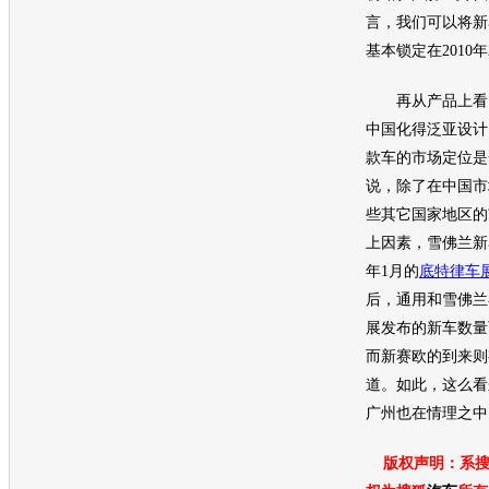
言，我们可以将
新
基本锁定在2010年
再从产品上看
中国化得泛亚设计
款车的市场定位是
说，除了在中国市
些其它国家地区的
上因素，
雪佛兰
新
年1月的
底特律车
后，
通用
和
雪佛兰
展
发布的
新车
数量
而
新赛欧
的到来则
道。如此，这么看
广州也在情理之中
版权声明：系搜