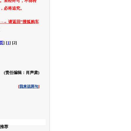
。未经许可，不得转
，必将追究。
 -→ 请返回“搜狐购车
”
页
] [
1
] [2]
(责任编辑：肖声肃)
[
我来说两句
]
收起
推荐