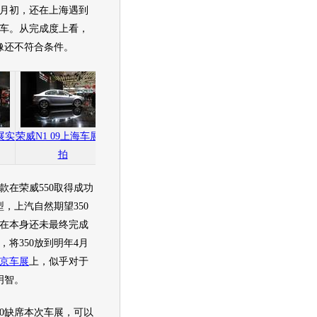
月初，还在上海遇到
车。从完成度上看，
好像还不符合条件。
展实
荣威N1 09上海车展实
荣威N1 09上海车展
荣威N1 09上海车展
拍
实拍
实拍
款在
荣威550
取得成功
型
，上汽自然期望350
在本身还未最终完成
将350放到明年4月
京车展
上，似乎对于
明智。
0
缺席本次
车展
，可以