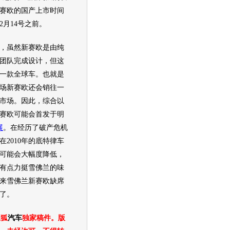
赛欧
的国产上市时间
2月14号之前。
，虽然
新赛欧
是由纯
团队完成设计，但这
一款全球车。也就是
场
新赛欧
还会销往一
市场。因此，综合以
赛欧
可能会首发于明
展
。在经历了破产危机
在2010年的
底特律车
可能会大幅度降低，
有点力挺
雪佛兰
的味
来
雪佛兰
新赛欧
缺席
了。
狐
汽车
独家稿件。版