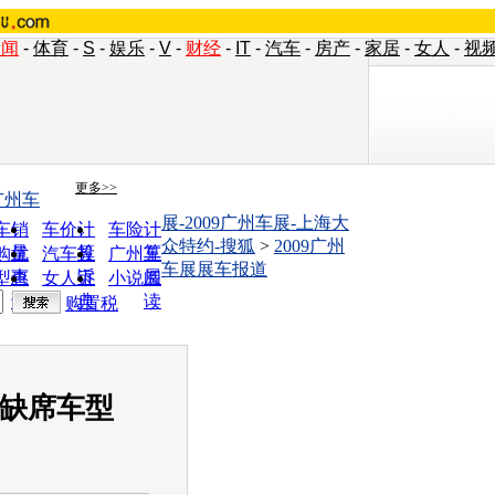
新闻
-
体育
-
S
-
娱乐
-
V
-
财经
-
IT
-
汽车
-
房产
-
家居
-
女人
-
视
更多>>
广州车
展-2009广州车展-上海大
车销
车价计
车险计
众特约-搜狐
>
2009广州
量
算
算
购优
汽车投
广州车
车展展车报道
惠
诉
展
型查
女人宝
小说阅
询
典
读
购置税
展缺席车型