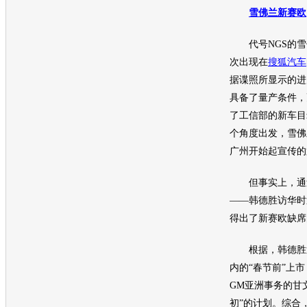
雪佛兰
新赛欧
代号NGS的
雪
次出现在
搜狐汽车
据谍照所显示的进
具备了量产条件，
了工信部的
新车
目
个角度出发，
雪佛
广州开始起宣传的
但事实上，通过
——韩德胜访华时
得出了
新赛欧
缺席
根据，韩德胜
内的“春节前”上
GM亚洲事务的甘
初”的计划。综合