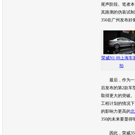
尾声阶段。笔者本
其路测的伪装试制
350在广州发布
荣威N1 09上海车
拍
最后，作为一
后发布的第2款
车
取得更大的突破。
工程计划的情况下，
的影响力更高的
北
350的未来要显得
因此，
荣威35