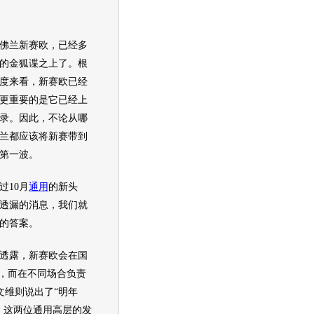
佛兰
新赛欧
，已经多
的金狐谍之上了。根
度来看，
新赛欧
已经
更重要的是它已经上
录。因此，不论从哪
兰
都应该将新赛带到
第一波。
10月
通用
的新头
透漏的消息，我们就
的答案。
透露，
新赛欧
会在国
市，而在不同场合负责
文维则说出了“明年
，这两位
通用
高层的发