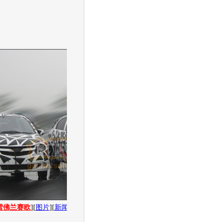
雪佛兰赛欧
][
图片
][
新闻
][
社区
][
经销商报价
5.55
万起
]