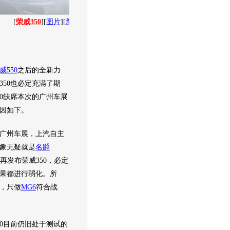
[
荣威350
][
图片
][
新闻
][
社区
][
经销商报价
]
威550
之后的全新力
350
也必定充满了期
0
缺席本次的
广州车展
因如下。
广州车展
，上汽自主
象无疑就是
名爵
再发布
荣威350
，必定
果都进行弱化。所
，只做
MG6
符合战
0
目前仍旧处于测试的