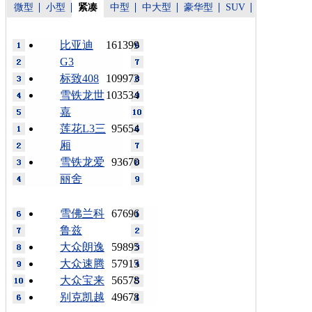
微型
小型
紧凑
中型
中大型
豪华型
SUV
比亚迪
161399
G3
标致408
109973
雪铁龙世
103534
嘉
莲花L3三
95654
厢
雪铁龙爱
93670
丽舍
雪佛兰科
67696
鲁兹
大众朗逸
59895
大众速腾
57915
大众宝来
56578
别克凯越
49678