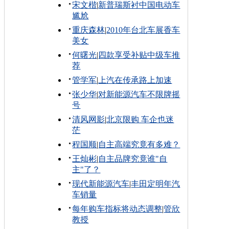
宋文楷
|
新普瑞斯衬中国电动车
尴尬
重庆森林
|
2010年台北车展香车
美女
何曙光
|
四款享受补贴中级车推
荐
管学军
|
上汽在传承路上加速
张少华
|
对新能源汽车不限牌摇
号
清风网影
|
北京限购 车企也迷
茫
程国顺
|
自主高端究竟有多难？
王灿彬
|
自主品牌究竟谁"自
主"了？
现代新能源汽车
|
丰田定明年汽
车销量
每年购车指标将动态调整
|
管欣
教授