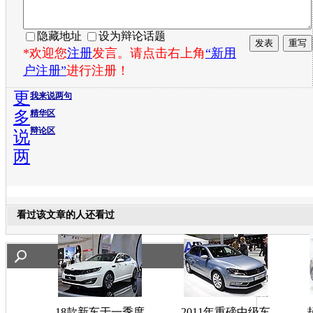
隐藏地址
设为辩论话题
*欢迎您
注册
发言。请点击右上角
“新用
户注册”
进行注册！
更
我来说两句
多
精华区
辩论区
说
两
看过该文章的人还看过
18款新车于一季度
2011年重磅中级车