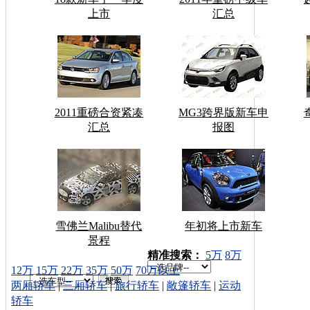
上市
汇总
2011重磅合资紧凑
MG3跨界版新车申
汇总
报图
雪佛兰Malibu替代
年初将上市新车
景程
车型搜索：
精准搜索：
5万
8万
12万
15万
22万
35万
50万
70万以上
两厢轿车
|
三厢轿车
|
旅行轿车
|
敞篷轿车
|
运动
轿车