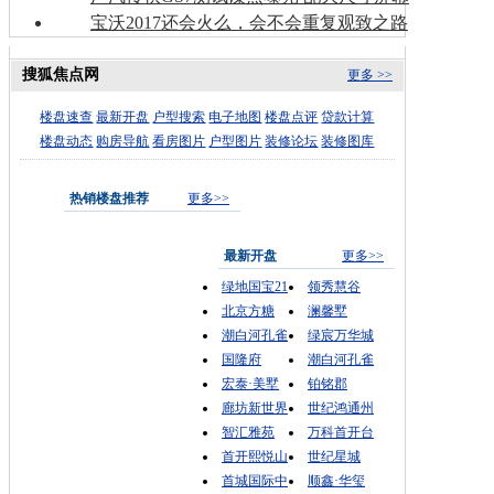
宝沃2017还会火么，会不会重复观致之路
搜狐焦点网
更多 >>
楼盘速查
最新开盘
户型搜索
电子地图
楼盘点评
贷款计算
楼盘动态
购房导航
看房图片
户型图片
装修论坛
装修图库
热销楼盘推荐
更多>>
最新开盘
更多>>
绿地国宝21
领秀慧谷
北京方糖
澜馨墅
潮白河孔雀
绿宸万华城
国隆府
潮白河孔雀
宏泰·美墅
铂铭郡
廊坊新世界
世纪鸿通州
智汇雅苑
万科首开台
首开熙悦山
世纪星城
首城国际中
顺鑫·华玺