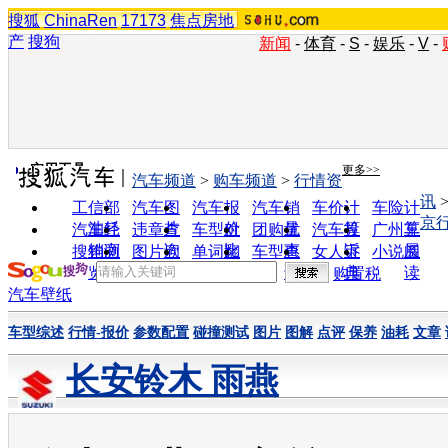
搜狐
ChinaRen
17173
焦点房地
产
搜狗
新闻
-
体育
-
S
-
娱乐
-
V
-
实用工具
更多>>
汽车频道
>
购车频道
>
行情资
讯
工信部
汽车图
汽车报
汽车销
车价计
车险计
京
油耗
片
价
量
算
算
汽车经
违章查
车型对
团购优
汽车投
广州车
销商
询
比
惠
诉
展
搜狗浏
图片欣
单词翻
车型查
女人宝
小说阅
览器
赏
译
询
典
读
购置税
汽车壁纸
车型综述
行情-报价
参数配置
碰撞测试
图片
图解
点评
保养
油耗
文章
长安铃木 雨燕