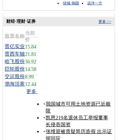
绿城·御园
远洋一方
财经·理财·证券
更多 >>
当前
股票名称
价
晋亿实业
15.84
晋西车轴
21.81
哈飞股份
36.92
巨轮股份
14.58
交运股份
8.99
渤海活塞
12.44
更多
我国城市可用土地资源已近极
限
凯恩219名退休员工举报董事
长侵吞国资
张维迎被质疑简历造假 出示证
据回应