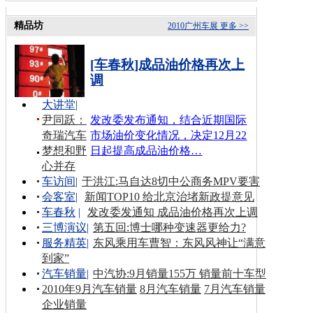
精品坊
2010广州车展
更多 >>
[车春秋]成品油价格再次上
调
大讲堂
|
尹同跃：
发改委发布通知，结合近期国际
奇瑞汽车
市场油价变化情况，决定12月22
梦想和野
日起提高成品油价格…
心并存
车访间
|
于洪江:马自达8切中公商务MPV要害
会客室
|
新闻TOP10 给北京治堵新政提意见
车春秋
|
发改委发通知 成品油价格再次上调
三博演议
|
第五回:博士哪种变速器更给力?
服务精英
|
东风乘用车曹智：东风风神让“满意
到家”
汽车销量
|
中汽协:9月销量155万 销量前十车型
2010年9月汽车销量
8月汽车销量
7月汽车销量
企业销量