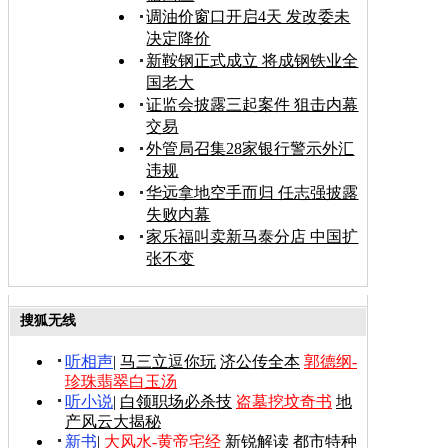
调油价窗口开启4天 发改委未
决定降价
新鞍钢正式成立 将成钢铁业全
国老大
证监会披露三起案件 狙击内幕
交易
外管局召集28家银行警示外汇
违规
华远拿地空手而归 任志强披露
失败内幕
家乐福叫卖新马泰分店 中国扩
张不变
搜狐无线
听相声
|
马三立逗你玩
济公传全本
郭德纲-
珍珠翡翠白玉汤
听小说
|
白领职场必杀技
盗墓挖坟奇书
地
产风云大揭秘
新书
|
大风水-黄帝宅经
新锐解读
都市特种