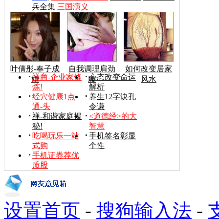
兵全集
三国演义
叶倩彤-奉子成
自我调理肩劲
如何改变居家
禅商-企业家修
心态改变命运
婚
腰
风水
炼!
解析
经穴健康1点
养生12字诀孔
通-头
令谦
禅-和谐家庭揭
<道德经>的大
秘!
智慧
吃喝玩乐一站
手机签名彰显
式购
个性
手机证券荐优
质股
设置首页
-
搜狗输入法
-