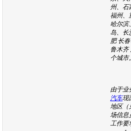
州、石
福州、
哈尔滨
岛、长
肥 长春
鲁木齐 
个城市
由于业
汽车
现
地区（
场信息
工作要