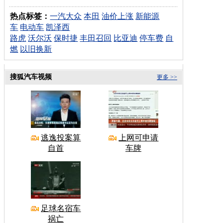
热点标签：
一汽大众
本田
油价上涨
新能源
车
电动车
凯泽西
路虎
沃尔沃
保时捷
丰田召回
比亚迪
停车费
自
燃
以旧换新
搜狐汽车视频
更多 >>
逃逸投案算
上网可申请
自首
车牌
足球名宿车
祸亡