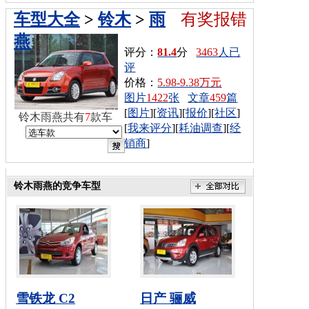
车型大全
>
铃木
>
雨
有奖报错
燕
评分：
81.4
分
3463
人已
评
价格：
5.98-9.38万元
图片
1422
张
文章
459
篇
[
图片
][
资讯
][
报价
][
社区
]
铃木雨燕共有
7
款车
[
我来评分
][
耗油调查
][
经
销商
]
铃木雨燕的竞争车型
雪铁龙 C2
日产 骊威