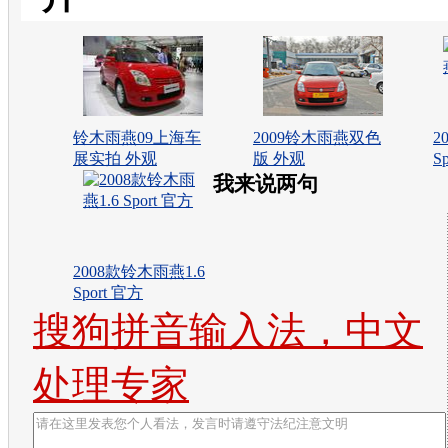
铃木雨燕09上海车
2009铃木雨燕双色
2
展实拍 外观
版 外观
S
我来说两句
2008款铃木雨燕1.6
Sport 官方
搜狗拼音输入法，中文
处理专家