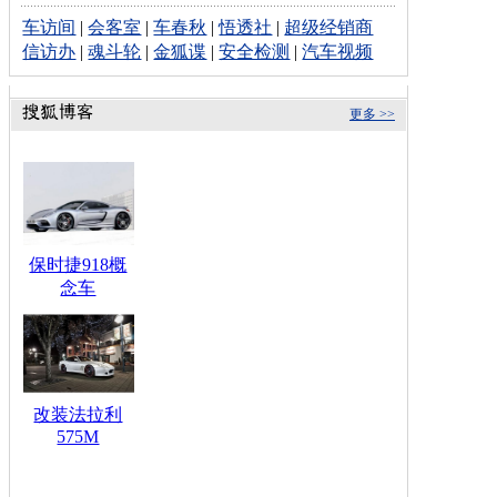
车访间
|
会客室
|
车春秋
|
悟透社
|
超级经销商
信访办
|
魂斗轮
|
金狐谍
|
安全检测
|
汽车视频
更多 >>
保时捷918概
念车
改装法拉利
575M