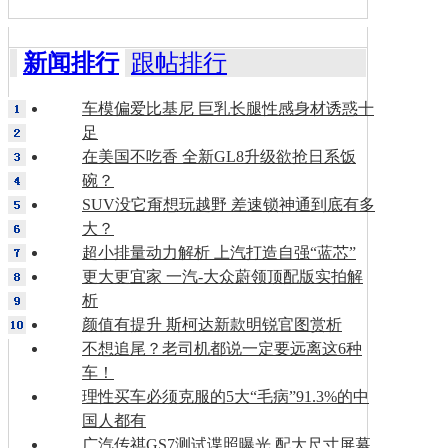
新闻排行
跟帖排行
车模偏爱比基尼 巨乳长腿性感身材诱惑十
足
在美国不吃香 全新GL8升级欲抢日系饭
碗？
SUV没它甭想玩越野 差速锁神通到底有多
大？
超小排量动力解析 上汽打造自强“蓝芯”
更大更宜家 一汽-大众蔚领顶配版实拍解
析
颜值有提升 斯柯达新款明锐官图赏析
不想追尾？老司机都说一定要远离这6种
车！
理性买车必须克服的5大“毛病”91.3%的中
国人都有
广汽传祺GS7测试谍照曝光 配大尺寸屏幕