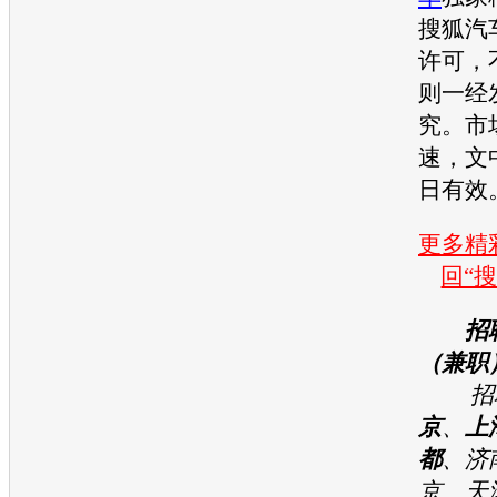
搜狐汽
许可，
则一经
究。市
速，文
日有效
更多精彩
回“
招
（兼职
招聘
京
、
上
都
、济
京、天