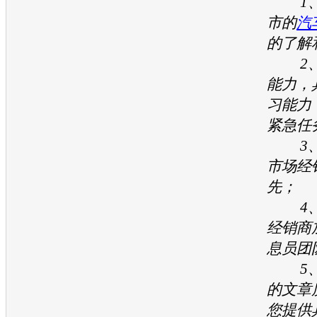
1、
市的
汽
的了解
2、
能力，
习能力
紧急任
3、
市场经
先；
4、
经销商
息员团
5、
的文章
您提供