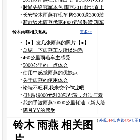
万
时尚先锋冠军本色 雨燕2011款北京上
市
长安铃木雨燕有现车 降3000送3000装
潢
新款铃木雨燕优惠4000元送装潢 现车
较少
铃木雨燕相关热帖
更多>>
【●】发几张雨燕的照片【●】
总结一下雨燕车友所谈油耗
460公里雨燕车主感受
5000公里的一点体会
使用中感觉雨燕的优缺点
关于雨燕的使用体会
论坛不旺啊,我来交个作业吧
{转贴}9000元对28项配置，舒适与豪
华的比较：
我的手波雨燕10000公里耗油（新人给
些鼓励哦）
满月YY的感受
(
外观
514
张
内饰
475
张
图
铃木 雨燕 相关图
片