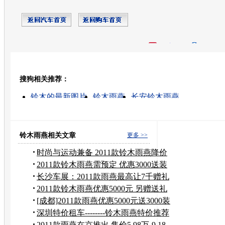
开心网
人人网
豆瓣
搜狗相关推荐：
转发至：
铃木的最新图片
铃木雨燕
长安铃木雨燕
北京最新汽车降价
北京长安铃木4s店
超炫版雨燕
雨燕汽车最新报价
上海车市
铃木 价格
09款宝马5
铃木雨燕相关文章
更多 >>
时尚与运动兼备 2011款铃木雨燕降价
4千
2011款铃木雨燕需预定 优惠3000送装
潢
长沙车展：2011款雨燕最高让7千赠礼
包
2011款铃木雨燕优惠5000元 另赠送礼
包
[成都]2011款雨燕优惠5000元送3000装
饰
深圳特价租车--------铃木雨燕特价推荐
2011款雨燕在京推出 售价5.98万-9.18