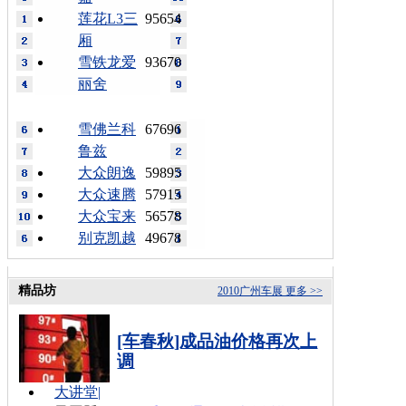
莲花L3三
95654
厢
雪铁龙爱
93670
丽舍
雪佛兰科
67696
鲁兹
大众朗逸
59895
大众速腾
57915
大众宝来
56578
别克凯越
49678
精品坊
2010广州车展
更多 >>
[车春秋]成品油价格再次上
调
大讲堂
|