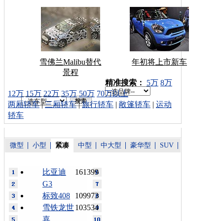
雪佛兰Malibu替代
年初将上市新车
景程
车型搜索：
精准搜索：
5万
8万
12万
15万
22万
35万
50万
70万以上
两厢轿车
|
三厢轿车
|
旅行轿车
|
敞篷轿车
|
运动
轿车
微型
小型
紧凑
中型
中大型
豪华型
SUV
比亚迪
161399
G3
标致408
109973
雪铁龙世
103534
嘉