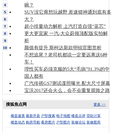
碗？
SUV没它甭想玩越野 差速锁神通到底有多
大？
超小排量动力解析 上汽打造自强“蓝芯”
更大更宜家 一汽-大众蔚领顶配版实拍解
析
颜值有提升 斯柯达新款明锐官图赏析
不想追尾？老司机都说一定要远离这6种
车！
理性买车必须克服的5大“毛病”91.3%的中
国人都有
广汽传祺GS7测试谍照曝光 配大尺寸屏幕
宝沃2017还会火么，会不会重复观致之路
搜狐焦点网
更多 >>
楼盘速查
最新开盘
户型搜索
电子地图
楼盘点评
贷款计算
楼盘动态
购房导航
看房图片
户型图片
装修论坛
装修图库