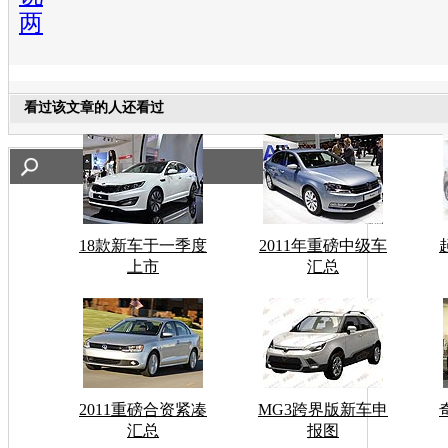
两
看过该文章的人还看过
18款新车于一季度
2011年重磅中级车
上市
汇总
2011重磅合资紧凑
MG3跨界版新车申
汇总
报图