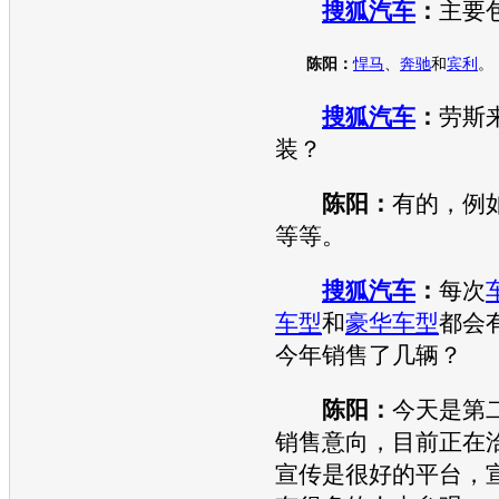
搜狐汽车
：
主要
陈阳：
悍马
、
奔驰
和
宾利
。
搜狐汽车
：
劳斯
装？
陈阳：
有的，例
等等。
搜狐汽车
：
每次
车型
和
豪华车
型
都会
今年销售了几辆？
陈阳：
今天是第
销售意向，目前正在
宣传是很好的平台，