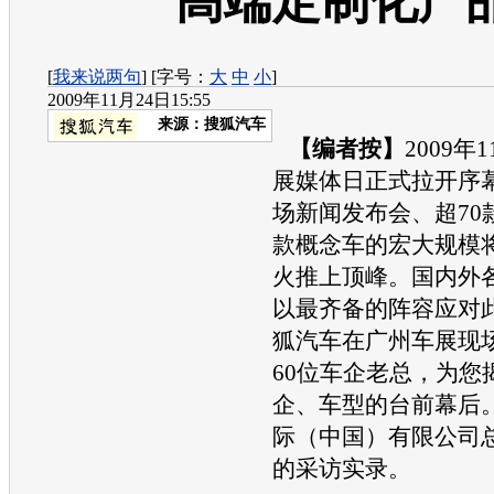
高端定制化产
[
我来说两句
] [字号：
大
中
小
]
2009年11月24日15:55
来源：
搜狐汽车
【编者按】
2009年
展媒体日正式拉开序幕
场新闻发布会、超70
款概念车的宏大规模
火推上顶峰。国内外
以最齐备的阵容应对此
狐汽车在广州车展现
60位车企老总，为您
企、车型的台前幕后
际（中国）有限公司
的采访实录。