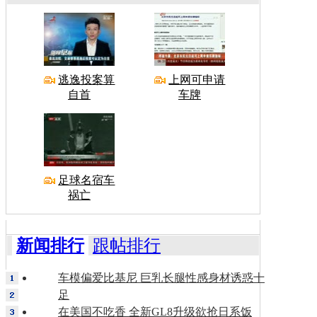
逃逸投案算
上网可申请
自首
车牌
足球名宿车
祸亡
新闻排行
跟帖排行
车模偏爱比基尼 巨乳长腿性感身材诱惑十
足
在美国不吃香 全新GL8升级欲抢日系饭