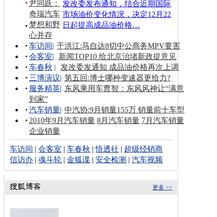
尹同跃：
发改委发布通知，结合近期国际
奇瑞汽车
市场油价变化情况，决定12月22
梦想和野
日起提高成品油价格…
心并存
车访间
|
于洪江:马自达8切中公商务MPV要害
会客室
|
新闻TOP10 给北京治堵新政提意见
车春秋
|
发改委发通知 成品油价格再次上调
三博演议
|
第五回:博士哪种变速器更给力?
服务精英
|
东风乘用车曹智：东风风神让“满意
到家”
汽车销量
|
中汽协:9月销量155万 销量前十车型
2010年9月汽车销量
8月汽车销量
7月汽车销量
企业销量
车访间
|
会客室
|
车春秋
|
悟透社
|
超级经销商
信访办
|
魂斗轮
|
金狐谍
|
安全检测
|
汽车视频
更多 >>