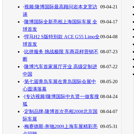
转发至：
·
视频:隆博国际最高顾问岩本龙宽访
09-04-21
谈
·
隆博国际全新亮相上海国际车展 全
09-04-17
球首发
·
悍马H2 S版特别款 ACE G55 Limo全
09-04-08
球首发
·
比拼服务 挑战极限 车商花样营销不
08-07-23
断
·
隆博汽车首家展厅开业 高级定制进
08-07-22
中国
·
第七届青岛车展在青岛国际会展中
08-05-20
心圆满落幕
·
[专访视频]隆博国际中丸贤一做客搜
08-04-24
狐
·
定制品牌-隆博首次亮相2008北京国
08-04-07
际车展
·
梅赛德斯-奔驰2009上海车展精彩亮
09-05-31
点回顾