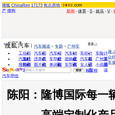
搜狐
ChinaRen
17173
焦点房地
产
搜狗
新闻
-
体育
-
S
-
娱乐
-
V
-
实用工具
更多>>
汽车频道
>
专题
>
广州车
展-
工信部
汽车图
汽车报
汽车销
车价计
车险计
众
油耗
片
价
量
算
算
汽车经
违章查
车型对
团购优
汽车投
广州车
车
销商
询
比
惠
诉
展
搜狗浏
图片欣
单词翻
车型查
女人宝
小说阅
览器
赏
译
询
典
读
购置税
汽车壁纸
陈阳：隆博国际每一