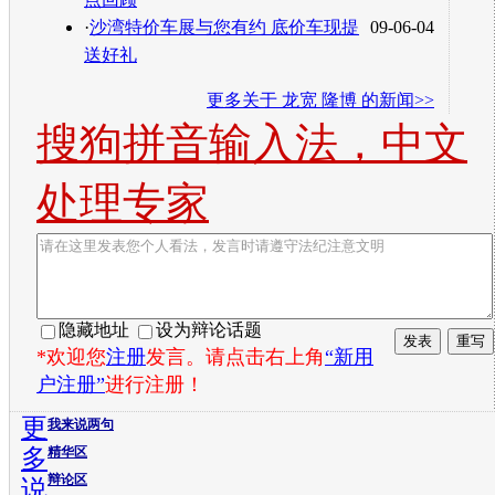
·
沙湾特价车展与您有约 底价车现提
09-06-04
送好礼
更多关于
龙宽 隆博
的新闻>>
搜狗拼音输入法，中文
处理专家
隐藏地址
设为辩论话题
*欢迎您
注册
发言。请点击右上角
“新用
户注册”
进行注册！
更
我来说两句
多
精华区
辩论区
说