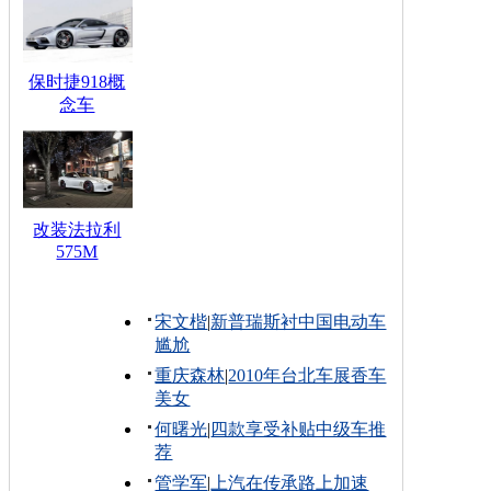
保时捷918概
念车
改装法拉利
575M
宋文楷
|
新普瑞斯衬中国电动车
尴尬
重庆森林
|
2010年台北车展香车
美女
何曙光
|
四款享受补贴中级车推
荐
管学军
|
上汽在传承路上加速