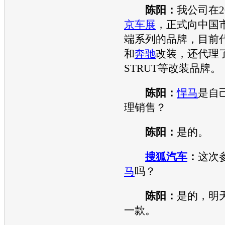
陈阳：
我公司在2
京车展
，正式向中国
端系列的品牌，目前
和
奔驰
改装，还代理
STRUT等改装品牌。
陈阳：
悍马
是自
理销售？
陈阳：
是的。
搜狐汽车
：
这次
马
吗？
陈阳：
是的，明天
一款。