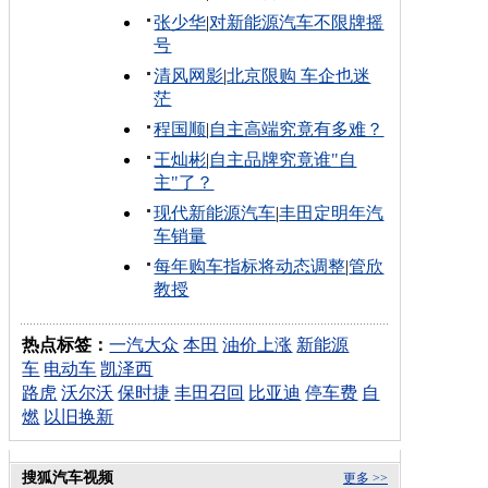
张少华
|
对新能源汽车不限牌摇
号
清风网影
|
北京限购 车企也迷
茫
程国顺
|
自主高端究竟有多难？
王灿彬
|
自主品牌究竟谁"自
主"了？
现代新能源汽车
|
丰田定明年汽
车销量
每年购车指标将动态调整
|
管欣
教授
热点标签：
一汽大众
本田
油价上涨
新能源
车
电动车
凯泽西
路虎
沃尔沃
保时捷
丰田召回
比亚迪
停车费
自
燃
以旧换新
搜狐汽车视频
更多 >>