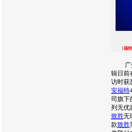
[
福
广州
辑日前
访时获
安福特
司旗下
列无优
致胜
无
款
致胜