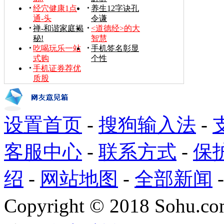
经穴健康1点
养生12字诀孔
通-头
令谦
禅-和谐家庭揭
<道德经>的大
秘!
智慧
吃喝玩乐一站
手机签名彰显
式购
个性
手机证券荐优
质股
设置首页
-
搜狗输入法
-
客服中心
-
联系方式
-
保
绍
-
网站地图
-
全部新闻
Copyright
©
2018 Sohu.com