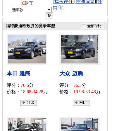
[
我来评分
][
耗油调查
][
经
6
款车
销商
]
福特蒙迪欧致胜的竞争车型
本田 雅阁
大众 迈腾
评分：
70.6
分
评分：
76.3
分
价格：
18.68-34.28
万
价格：
19.98-33.48
万