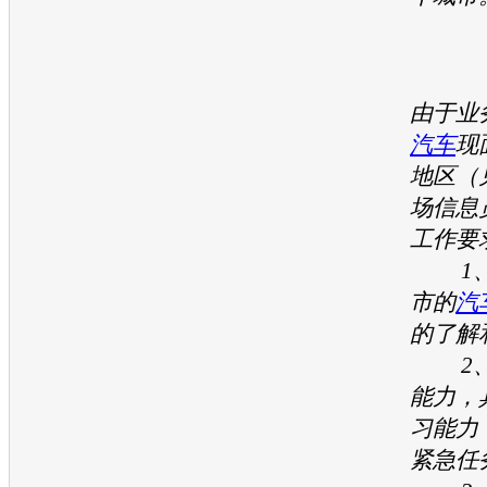
由于业
汽车
现
地区（
场信息
工作要
1、
市的
汽
的了解
2、
能力，
习能力
紧急任