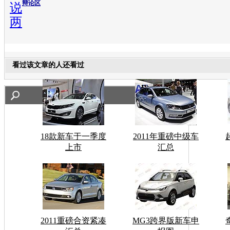
辩论区
说
两
看过该文章的人还看过
18款新车于一季度
2011年重磅中级车
上市
汇总
2011重磅合资紧凑
MG3跨界版新车申