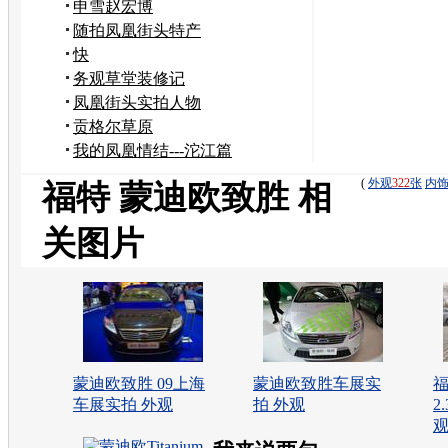
申雪赵宏博
随拍凤凰街头特产
快
务观草堂装修记
凤凰街头实拍人物
贡格尔草原
我的凤凰情结---沱江篇
(
外观
322
张
内
福特 蒙迪欧致胜 相
关图片
蒙迪欧致胜 09上海
蒙迪欧致胜车展实
车展实拍 外观
拍 外观
2