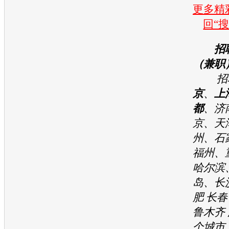
更多精彩
回“
招
（兼职
招聘
京
、
上
都
、济
京、天
州、石
福州、
哈尔滨
岛、长
肥 长春
鲁木齐 
个城市