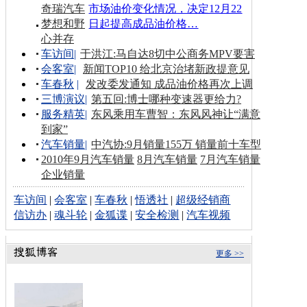
奇瑞汽车
市场油价变化情况，决定12月22
梦想和野
日起提高成品油价格…
心并存
车访间
|
于洪江:马自达8切中公商务MPV要害
会客室
|
新闻TOP10 给北京治堵新政提意见
车春秋
|
发改委发通知 成品油价格再次上调
三博演议
|
第五回:博士哪种变速器更给力?
服务精英
|
东风乘用车曹智：东风风神让“满意
到家”
汽车销量
|
中汽协:9月销量155万 销量前十车型
2010年9月汽车销量
8月汽车销量
7月汽车销量
企业销量
车访间
|
会客室
|
车春秋
|
悟透社
|
超级经销商
信访办
|
魂斗轮
|
金狐谍
|
安全检测
|
汽车视频
更多 >>