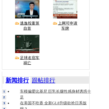
逃逸投案算
上网可申请
自首
车牌
足球名宿车
祸亡
新闻排行
跟帖排行
车模偏爱比基尼 巨乳长腿性感身材诱惑十
足
在美国不吃香 全新GL8升级欲抢日系饭
碗？