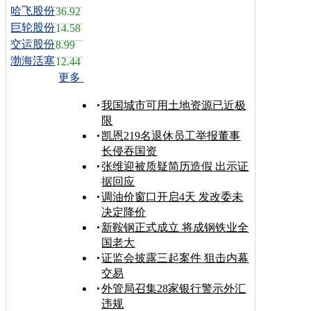
哈飞股份
36.92
巨轮股份
14.58
交运股份
8.99
渤海活塞
12.44
更多
我国城市可用土地资源已近极
限
凯恩219名退休员工举报董事
长侵吞国资
张维迎被质疑简历造假 出示证
据回应
调油价窗口开启4天 发改委未
决定降价
新鞍钢正式成立 将成钢铁业全
国老大
证监会披露三起案件 狙击内幕
交易
外管局召集28家银行警示外汇
违规