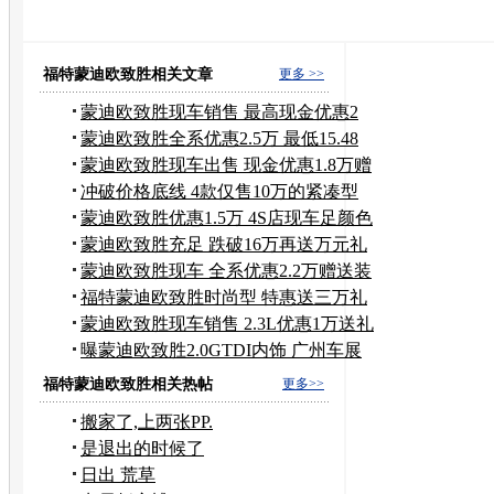
蒙迪欧保养价格
福特蒙迪欧 致胜
老款福特蒙迪欧
蒙迪欧致胜发动机
蒙迪欧保养
福特蒙迪欧致胜价格
福特蒙迪欧致胜相关文章
更多 >>
蒙迪欧致胜现车销售 最高现金优惠2
万元
蒙迪欧致胜全系优惠2.5万 最低15.48
万
蒙迪欧致胜现车出售 现金优惠1.8万赠
装具
冲破价格底线 4款仅售10万的紧凑型
轿车
蒙迪欧致胜优惠1.5万 4S店现车足颜色
全
蒙迪欧致胜充足 跌破16万再送万元礼
包
蒙迪欧致胜现车 全系优惠2.2万赠送装
潢
福特蒙迪欧致胜时尚型 特惠送三万礼
包
蒙迪欧致胜现车销售 2.3L优惠1万送礼
包
曝蒙迪欧致胜2.0GTDI内饰 广州车展
上市
福特蒙迪欧致胜相关热帖
更多>>
搬家了,上两张PP.
是退出的时候了
日出 荒草