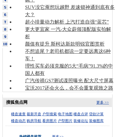
SUV没它甭想玩越野 差速锁神通到底有多
大？
超小排量动力解析 上汽打造自强“蓝芯”
更大更宜家 一汽-大众蔚领顶配版实拍解
析
颜值有提升 斯柯达新款明锐官图赏析
不想追尾？老司机都说一定要远离这6种
车！
理性买车必须克服的5大“毛病”91.3%的中
国人都有
广汽传祺GS7测试谍照曝光 配大尺寸屏幕
宝沃2017还会火么，会不会重复观致之路
搜狐焦点网
更多 >>
楼盘速查
最新开盘
户型搜索
电子地图
楼盘点评
贷款计算
楼盘动态
购房导航
看房图片
户型图片
装修论坛
装修图库
热销楼盘推荐
更多>>