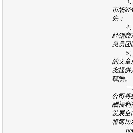
3、
市场经
先；
4、
经销商
息员团
5、
的文章
您提供
稿酬。
一经
公司将
酬福利
发展空
将简历
hehe