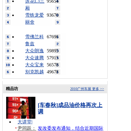
莲花L3三
95654
厢
雪铁龙爱
93670
丽舍
雪佛兰科
67696
鲁兹
大众朗逸
59895
大众速腾
57915
大众宝来
56578
别克凯越
49678
精品坊
2010广州车展
更多 >>
[车春秋]成品油价格再次上
调
大讲堂
|
尹同跃：
发改委发布通知，结合近期国际