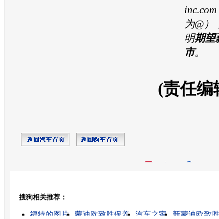
inc.
为@）
明
期望
市
。
(责任编
开心网
人人网
豆瓣
搜狗相关推荐：
转发至：
福特的图片
蒙迪欧致胜保养
汽车之家
新蒙迪欧致