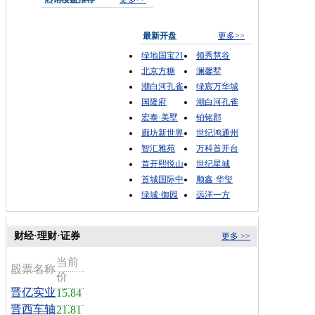
最新开盘
更多>>
绿地国宝21
领秀慧谷
北京方糖
澜馨墅
潮白河孔雀
绿宸万华城
国隆府
潮白河孔雀
宏泰·美墅
铂铭郡
廊坊新世界
世纪鸿通州
智汇雅苑
万科首开台
首开熙悦山
世纪星城
首城国际中
顺鑫·华玺
绿城·御园
远洋一方
财经·理财·证券
更多 >>
当前
股票名称
价
晋亿实业
15.84
晋西车轴
21.81