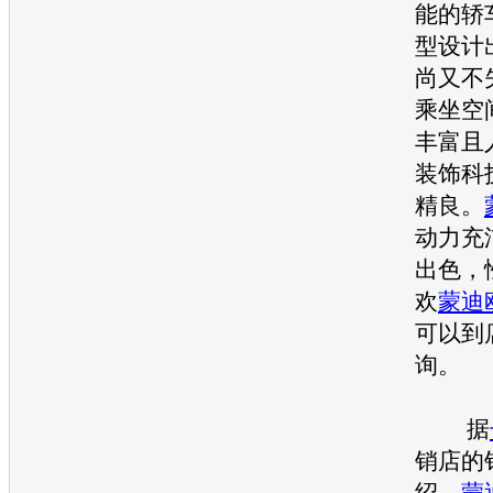
能的轿
型设计
尚又不
乘坐空
丰富且
装饰科
精良。
动力充
出色，
欢
蒙迪
可以到
询。
据
销店的
绍，
蒙