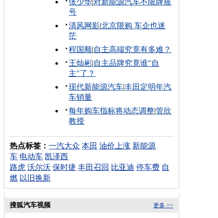
张少华
|
对新能源汽车不限牌摇
号
清风网影
|
北京限购 车企也迷
茫
程国顺
|
自主高端究竟有多难？
王灿彬
|
自主品牌究竟谁"自
主"了？
现代新能源汽车
|
丰田定明年汽
车销量
每年购车指标将动态调整
|
管欣
教授
热点标签：
一汽大众
本田
油价上涨
新能源
车
电动车
凯泽西
路虎
沃尔沃
保时捷
丰田召回
比亚迪
停车费
自
燃
以旧换新
搜狐汽车视频
更多 >>