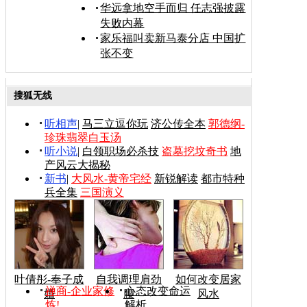
华远拿地空手而归 任志强披露
失败内幕
家乐福叫卖新马泰分店 中国扩
张不变
搜狐无线
听相声
|
马三立逗你玩
济公传全本
郭德纲-
珍珠翡翠白玉汤
听小说
|
白领职场必杀技
盗墓挖坟奇书
地
产风云大揭秘
新书
|
大风水-黄帝宅经
新锐解读
都市特种
兵全集
三国演义
叶倩彤-奉子成
自我调理肩劲
如何改变居家
禅商-企业家修
心态改变命运
婚
腰
风水
炼!
解析