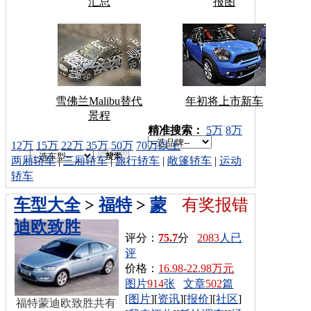
汇总
报图
雪佛兰Malibu替代
年初将上市新车
景程
车型搜索：
精准搜索：
5万
8万
12万
15万
22万
35万
50万
70万以上
两厢轿车
|
三厢轿车
|
旅行轿车
|
敞篷轿车
|
运动
轿车
车型大全
>
福特
>
蒙
有奖报错
迪欧致胜
评分：
75.7
分
2083
人已
评
价格：
16.98-22.98万元
图片
914
张
文章
502
篇
[
图片
][
资讯
][
报价
][
社区
]
福特蒙迪欧致胜共有