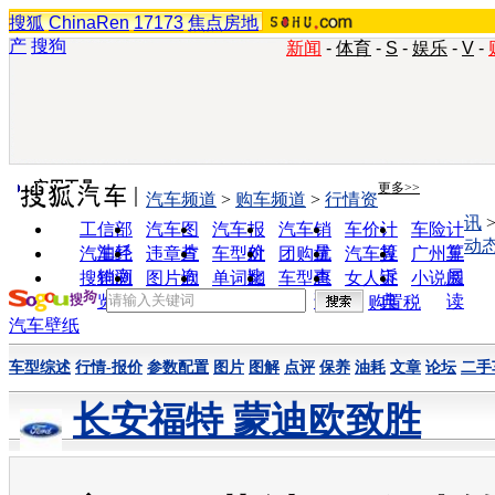
搜狐
ChinaRen
17173
焦点房地
产
搜狗
新闻
-
体育
-
S
-
娱乐
-
V
-
实用工具
更多>>
汽车频道
>
购车频道
>
行情资
讯
工信部
汽车图
汽车报
汽车销
车价计
车险计
动
油耗
片
价
量
算
算
汽车经
违章查
车型对
团购优
汽车投
广州车
销商
询
比
惠
诉
展
搜狗浏
图片欣
单词翻
车型查
女人宝
小说阅
览器
赏
译
询
典
读
购置税
汽车壁纸
车型综述
行情-报价
参数配置
图片
图解
点评
保养
油耗
文章
论坛
二手
长安福特 蒙迪欧致胜