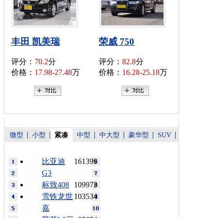
丰田 凯美瑞
荣威 750
评分：
70.2
分
评分：
82.8
分
价格：
17.98-27.48
万
价格：
16.28-25.18
万
微型
小型
紧凑
中型
中大型
豪华型
SUV
比亚迪
161399
G3
标致408
109973
雪铁龙世
103534
嘉