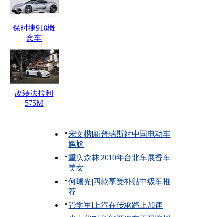
保时捷918概
念车
改装法拉利
575M
宋文楷
|
新普瑞斯衬中国电动车
尴尬
重庆森林
|
2010年台北车展香车
美女
何曙光
|
四款享受补贴中级车推
荐
管学军
|
上汽在传承路上加速