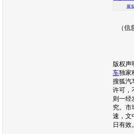
展
（信
版权声
车
独家
搜狐汽
许可，
则一经
究。市
速，文
日有效