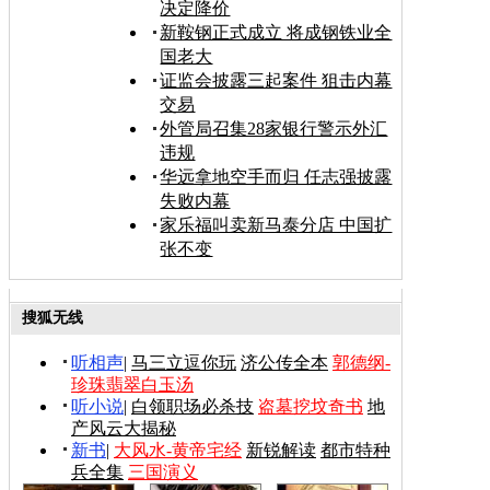
决定降价
新鞍钢正式成立 将成钢铁业全
国老大
证监会披露三起案件 狙击内幕
交易
外管局召集28家银行警示外汇
违规
华远拿地空手而归 任志强披露
失败内幕
家乐福叫卖新马泰分店 中国扩
张不变
搜狐无线
听相声
|
马三立逗你玩
济公传全本
郭德纲-
珍珠翡翠白玉汤
听小说
|
白领职场必杀技
盗墓挖坟奇书
地
产风云大揭秘
新书
|
大风水-黄帝宅经
新锐解读
都市特种
兵全集
三国演义