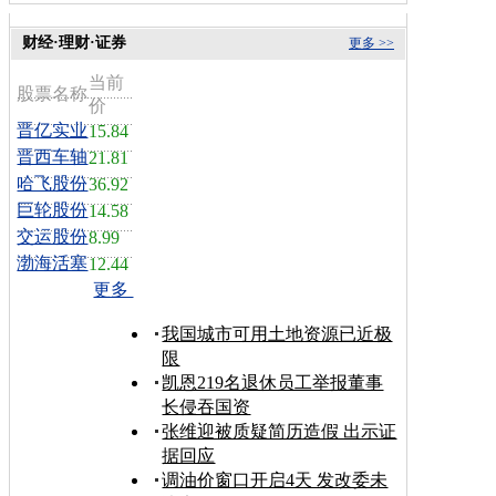
财经·理财·证券
更多 >>
当前
股票名称
价
晋亿实业
15.84
晋西车轴
21.81
哈飞股份
36.92
巨轮股份
14.58
交运股份
8.99
渤海活塞
12.44
更多
我国城市可用土地资源已近极
限
凯恩219名退休员工举报董事
长侵吞国资
张维迎被质疑简历造假 出示证
据回应
调油价窗口开启4天 发改委未