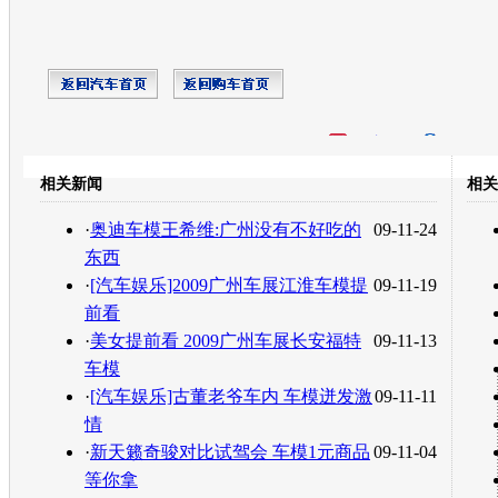
开心网
人人网
豆瓣
相关新闻
相关
转发至：
·
奥迪车模王希维:广州没有不好吃的
09-11-24
东西
·
[汽车娱乐]2009广州车展江淮车模提
09-11-19
前看
·
美女提前看 2009广州车展长安福特
09-11-13
车模
·
[汽车娱乐]古董老爷车内 车模迸发激
09-11-11
情
·
新天籁奇骏对比试驾会 车模1元商品
09-11-04
等你拿