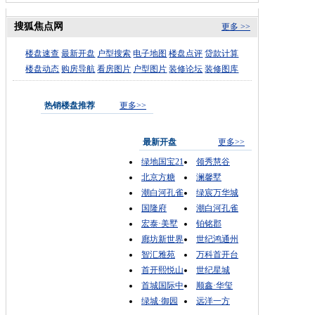
搜狐焦点网
更多 >>
楼盘速查
最新开盘
户型搜索
电子地图
楼盘点评
贷款计算
楼盘动态
购房导航
看房图片
户型图片
装修论坛
装修图库
热销楼盘推荐
更多>>
最新开盘
更多>>
绿地国宝21
领秀慧谷
北京方糖
澜馨墅
潮白河孔雀
绿宸万华城
国隆府
潮白河孔雀
宏泰·美墅
铂铭郡
廊坊新世界
世纪鸿通州
智汇雅苑
万科首开台
首开熙悦山
世纪星城
首城国际中
顺鑫·华玺
绿城·御园
远洋一方