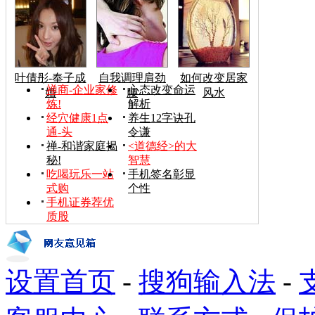
叶倩彤-奉子成
自我调理肩劲
如何改变居家
禅商-企业家修
心态改变命运
婚
腰
风水
炼!
解析
经穴健康1点
养生12字诀孔
通-头
令谦
禅-和谐家庭揭
<道德经>的大
秘!
智慧
吃喝玩乐一站
手机签名彰显
式购
个性
手机证券荐优
质股
设置首页
-
搜狗输入法
-