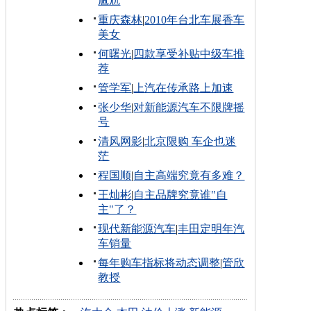
尴尬
重庆森林
|
2010年台北车展香车
美女
何曙光
|
四款享受补贴中级车推
荐
管学军
|
上汽在传承路上加速
张少华
|
对新能源汽车不限牌摇
号
清风网影
|
北京限购 车企也迷
茫
程国顺
|
自主高端究竟有多难？
王灿彬
|
自主品牌究竟谁"自
主"了？
现代新能源汽车
|
丰田定明年汽
车销量
每年购车指标将动态调整
|
管欣
教授