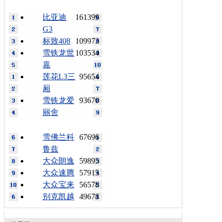
比亚迪
161399
G3
标致408
109973
雪铁龙世
103534
嘉
莲花L3三
95654
厢
雪铁龙爱
93670
丽舍
雪佛兰科
67696
鲁兹
大众朗逸
59895
大众速腾
57915
大众宝来
56578
别克凯越
49678