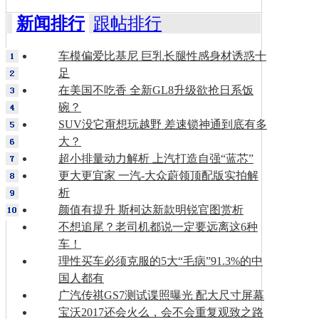
新闻排行
跟帖排行
车模偏爱比基尼 巨乳长腿性感身材诱惑十
足
在美国不吃香 全新GL8升级欲抢日系饭
碗？
SUV没它甭想玩越野 差速锁神通到底有多
大？
超小排量动力解析 上汽打造自强“蓝芯”
更大更宜家 一汽-大众蔚领顶配版实拍解
析
颜值有提升 斯柯达新款明锐官图赏析
不想追尾？老司机都说一定要远离这6种
车！
理性买车必须克服的5大“毛病”91.3%的中
国人都有
广汽传祺GS7测试谍照曝光 配大尺寸屏幕
宝沃2017还会火么，会不会重复观致之路