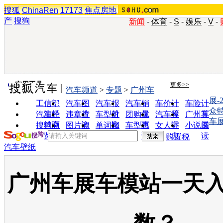
搜狐
ChinaRen
17173
焦点房地
产
搜狗
新闻
-
体育
-
S
-
娱乐
-
V
-
实用工具
更多>>
汽车频道
>
专题
>
广州车
展-
工信部
汽车图
汽车报
汽车销
车价计
车险计
众
油耗
片
价
量
算
算
汽车经
违章查
车型对
团购优
汽车投
广州车
车
销商
询
比
惠
诉
展
搜狗浏
图片欣
单词翻
车型查
女人宝
小说阅
览器
赏
译
询
典
读
购置税
汽车壁纸
广州车展车模站一天入