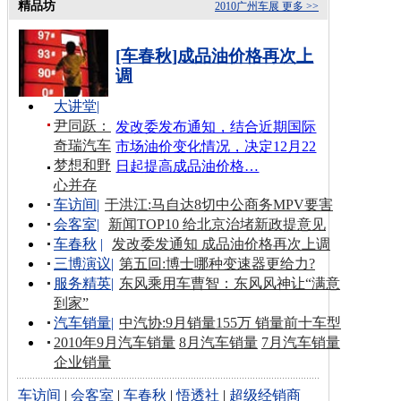
精品坊
2010广州车展
更多 >>
[车春秋]成品油价格再次上
调
大讲堂
|
尹同跃：
发改委发布通知，结合近期国际
奇瑞汽车
市场油价变化情况，决定12月22
梦想和野
日起提高成品油价格…
心并存
车访间
|
于洪江:马自达8切中公商务MPV要害
会客室
|
新闻TOP10 给北京治堵新政提意见
车春秋
|
发改委发通知 成品油价格再次上调
三博演议
|
第五回:博士哪种变速器更给力?
服务精英
|
东风乘用车曹智：东风风神让“满意
到家”
汽车销量
|
中汽协:9月销量155万 销量前十车型
2010年9月汽车销量
8月汽车销量
7月汽车销量
企业销量
车访间
|
会客室
|
车春秋
|
悟透社
|
超级经销商