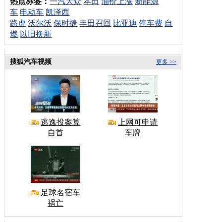
热点标签：
一汽大众
本田
油价上涨
新能源
车
电动车
凯泽西
路虎
沃尔沃
保时捷
丰田召回
比亚迪
停车费
自
燃
以旧换新
搜狐汽车视频
更多 >>
逃逸投案算
上网可申请
自首
车牌
足球名宿车
祸亡