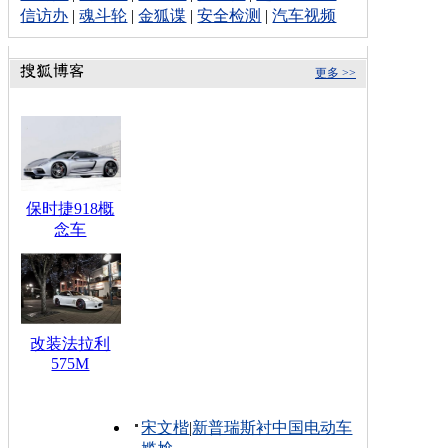
信访办
|
魂斗轮
|
金狐谍
|
安全检测
|
汽车视频
更多 >>
保时捷918概
念车
改装法拉利
575M
宋文楷
|
新普瑞斯衬中国电动车