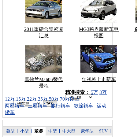
2011重磅合资紧凑
MG3跨界版新车申
汇总
报图
雪佛兰Malibu替代
年初将上市新车
景程
车型搜索：
精准搜索：
5万
8万
12万
15万
22万
35万
50万
70万以上
两厢轿车
|
三厢轿车
|
旅行轿车
|
敞篷轿车
|
运动
轿车
微型
小型
紧凑
中型
中大型
豪华型
SUV