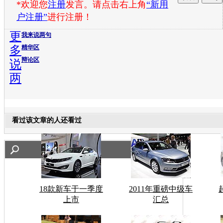
*欢迎您
注册
发言。请点击右上角
“新用
户注册”
进行注册！
更
我来说两句
多
精华区
辩论区
说
两
看过该文章的人还看过
18款新车于一季度
2011年重磅中级车
上市
汇总