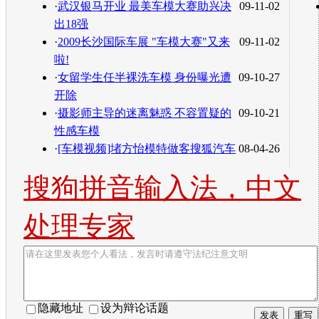
·
武汉银马开业 最美车模大赛助兴决
09-11-02
出18强
·
2009长沙国际车展 "车模大赛"又来
09-11-02
啦!
·
女留学生任半裸洗车模 身份曝光遭
09-10-27
开除
·
摄影师主导的迷离魅惑 不容置疑的
09-10-21
性感车模
·
[车模视频]堵方怡模特做客搜狐汽车
08-04-26
搜狗拼音输入法，中文
处理专家
隐藏地址
设为辩论话题