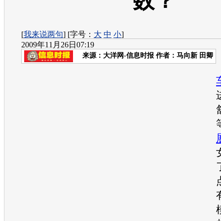
数？
[
我来说两句
] [字号：
大
中
小
]
2009年11月26日07:19
来源：
大洋网-信息时报
作者：马向新 田卿