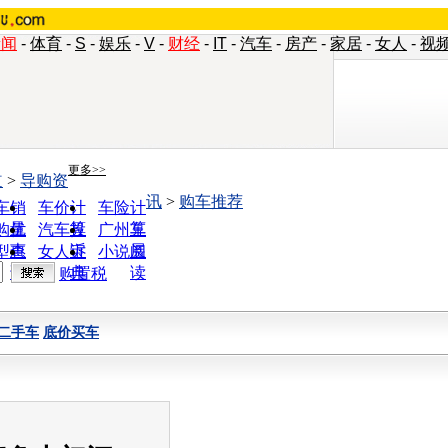
新闻
-
体育
-
S
-
娱乐
-
V
-
财经
-
IT
-
汽车
-
房产
-
家居
-
女人
-
视
更多>>
道
>
导购资
讯
>
购车推荐
车销
车价计
车险计
量
算
算
购优
汽车投
广州车
惠
诉
展
型查
女人宝
小说阅
询
典
读
购置税
二手车
底价买车