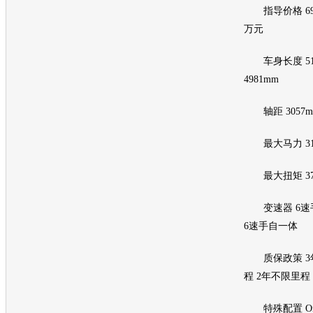
指导价格 69.8万
万元
车身长度 5120
4981mm
轴距 3057mm 
最大马力 310hp
最大扭矩 374N
变速器 6速手
6速手自一体
质保政策 3年
程 2年不限里程
特殊配置 OnS