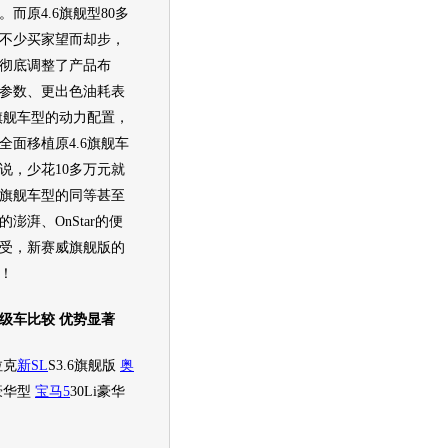
而原4.6
旗舰
型80多
不少买家望而却步，
彻底调整了产品布
参数、更出色油耗表
旗舰
车型
的动力配置，
全面移植原4.6
旗舰
车
说，少花10多万元就
旗舰
车型
的同等甚至
的澎湃、OnStar的便
受，新赛威
旗舰
版的
！
车比较 优势显著
拉克
新SL
S3.6
旗舰
版
奥
I豪华型
宝马5
30Li豪华