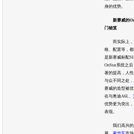
身的优势。
新赛威的OnSt
门秘笈
而实际上，
格、配置等，都
是新赛威标配SI
OnStar系统
著的提高，人性
与众不同之处，
赛威的造型被优
在与
奥迪A6L
、
优势更为突出，
表现。
我们高兴的看
展，
豪华车
市场