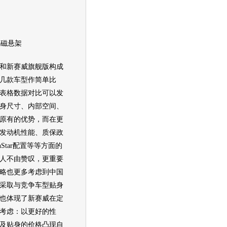
磁悬架
和新赛威
旗舰
版构成
几款
车型
作简单比
表格数据对比可以发
身尺寸、内部空间、
原有的优势，而在更
发动机
性能、质保政
Star配置等等方面的
人不由赞叹，更重要
略也更多考虑到中国
采取与竞争
车型
贴身
也体现了新赛威在定
考虑：以更好的性
及贴身的价格凸现自