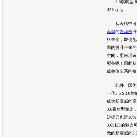
3.6
旗舰
型 6
82.8万元
从表格中可以
车型
的
发动机
升
格未变，即使配
面的提升带来的
空间，更何况造型
配备呢！因此从
威整体车系的价
此外，因为配
一代3.6 SID
成为新赛威的高
3.6豪华型相比
矩提升也近10
3.6SIDI的魅
元的新赛威的3.