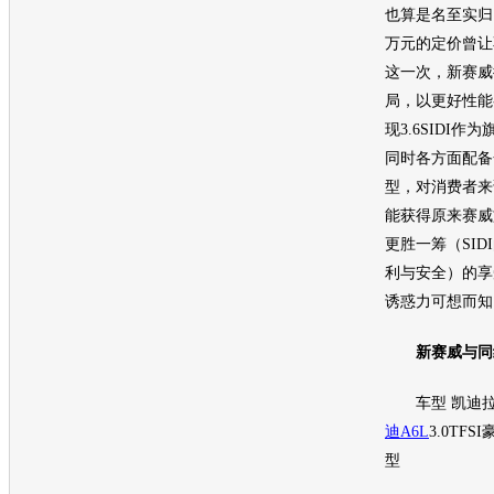
也算是名至实归。
万元的定价曾让
这一次，新赛威
局，以更好性能
现3.6SIDI作为
同时各方面配备
型
，对消费者来
能获得原来赛威
更胜一筹（SIDI
利与安全）的享
诱惑力可想而知
新赛威与同级
车型
凯迪
迪A6L
3.0TFS
型