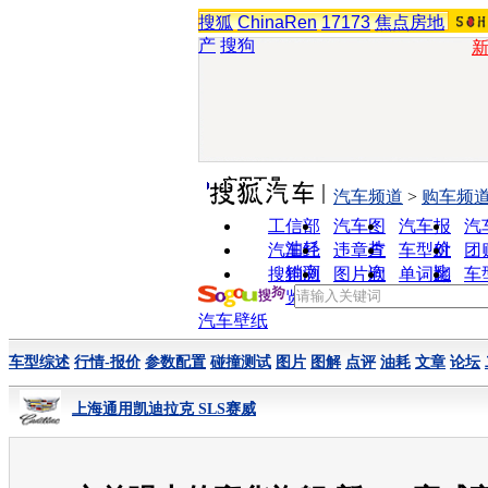
搜狐
ChinaRen
17173
焦点房地
产
搜狗
实用工具
汽车频道
>
购车频
工信部
汽车图
汽车报
汽
油耗
片
价
汽车经
违章查
车型对
团
销商
询
比
搜狗浏
图片欣
单词翻
车
览器
赏
译
汽车壁纸
车型综述
行情-报价
参数配置
碰撞测试
图片
图解
点评
油耗
文章
论坛
上海通用凯迪拉克 SLS赛威