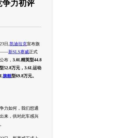
竞争力初评
3日,
凯迪拉克
宣布旗
——
新SLS赛威
正式
公布，
3.0L精英型44.8
型52.8万元，3.6L运动
L
旗舰
型69.8万元。
争力如何，我们想通
出来，供对此车感兴
。