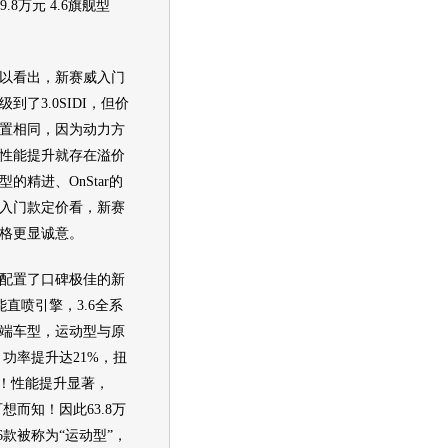
9.8万元 4.6
旗舰
型
看出，新赛威入门
级到了3.0SIDI，但价
置相同，因为动力方
性能提升就存在溢价
的精进、OnStar的
入门款定价看，新赛
格更显诚意。
置了口碑极佳的新
I智能直喷引擎，3.6全系
端
车型
，运动型与原
，功率提升达21%，扭
%！性能提升显著，
力可想而知！因此63.8万
6款被称为“运动型”，