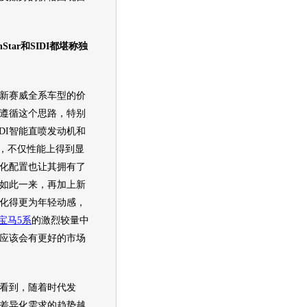
ar和SIDI都堪称独
新赛威全系
车型
的价
遵循这个思路，特别
DI智能直喷
发动机
和
之后，不仅性能上得到显
化配置也让其拥有了
如此一来，再加上新
化得更为年轻动感，
宝马5系
的激烈较量中
应该会有更好的市场
到，随着时代发
差异化需求的趋势越