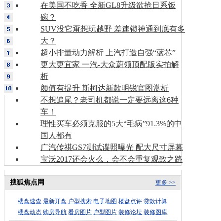
在美国不吃香 全新GL8升级欲抢日系饭
碗？
SUV没它甭想玩越野 差速锁神通到底有多
大？
超小排量动力解析 上汽打造自强“蓝芯”
更大更宜家 一汽-大众蔚领顶配版实拍解
析
颜值有提升 斯柯达新款明锐官图赏析
不想追尾？老司机都说一定要远离这6种
车！
理性买车必须克服的5大“毛病”91.3%的中
国人都有
广汽传祺GS7测试谍照曝光 配大尺寸屏幕
宝沃2017还会火么，会不会重复观致之路
搜狐焦点网
更多 >>
楼盘速查
最新开盘
户型搜索
电子地图
楼盘点评
贷款计算
楼盘动态
购房导航
看房图片
户型图片
装修论坛
装修图库