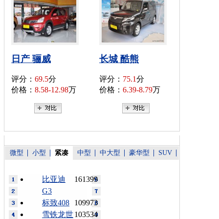
日产 骊威
长城 酷熊
评分：
69.5
分
评分：
75.1
分
价格：
8.58-12.98
万
价格：
6.39-8.79
万
微型
小型
紧凑
中型
中大型
豪华型
SUV
比亚迪
161399
G3
标致408
109973
雪铁龙世
103534