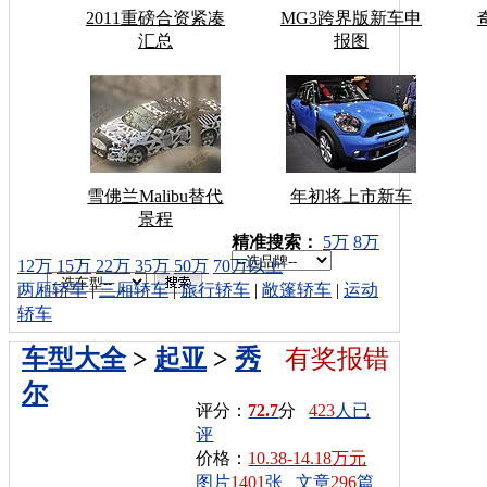
2011重磅合资紧凑
MG3跨界版新车申
汇总
报图
雪佛兰Malibu替代
年初将上市新车
景程
车型搜索：
精准搜索：
5万
8万
12万
15万
22万
35万
50万
70万以上
两厢轿车
|
三厢轿车
|
旅行轿车
|
敞篷轿车
|
运动
轿车
车型大全
>
起亚
>
秀
有奖报错
尔
评分：
72.7
分
423
人已
评
价格：
10.38-14.18万元
图片
1401
张
文章
296
篇