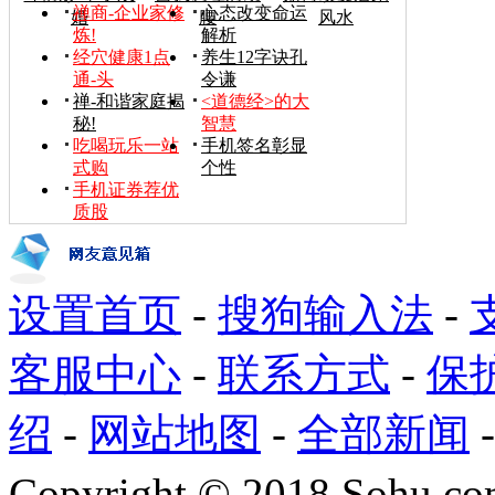
禅商-企业家修
心态改变命运
婚
腰
风水
炼!
解析
经穴健康1点
养生12字诀孔
通-头
令谦
禅-和谐家庭揭
<道德经>的大
秘!
智慧
吃喝玩乐一站
手机签名彰显
式购
个性
手机证券荐优
质股
设置首页
-
搜狗输入法
-
客服中心
-
联系方式
-
保
绍
-
网站地图
-
全部新闻
Copyright
©
2018 Sohu.com