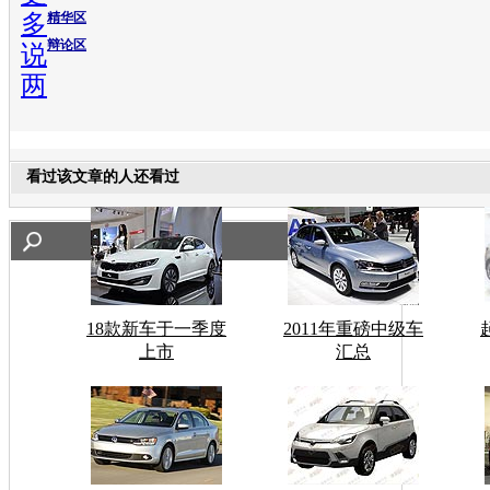
多
精华区
辩论区
说
两
看过该文章的人还看过
18款新车于一季度
2011年重磅中级车
上市
汇总