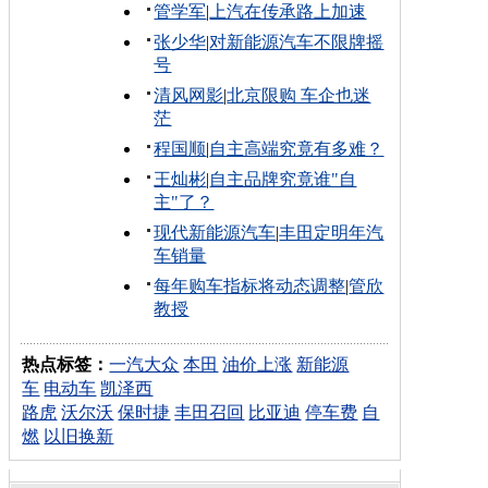
管学军
|
上汽在传承路上加速
张少华
|
对新能源汽车不限牌摇
号
清风网影
|
北京限购 车企也迷
茫
程国顺
|
自主高端究竟有多难？
王灿彬
|
自主品牌究竟谁"自
主"了？
现代新能源汽车
|
丰田定明年汽
车销量
每年购车指标将动态调整
|
管欣
教授
热点标签：
一汽大众
本田
油价上涨
新能源
车
电动车
凯泽西
路虎
沃尔沃
保时捷
丰田召回
比亚迪
停车费
自
燃
以旧换新