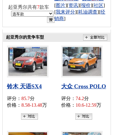
[
图片
][
资讯
][
报价
][
社区
]
起亚秀尔共有
7
款车
[
我来评分
][
耗油调查
][
经
销商
]
起亚秀尔的竞争车型
铃木 天语SX4
大众 Cross POLO
评分：
85.7
分
评分：
74.2
分
价格：
8.58-13.48
万
价格：
10.6-12.59
万