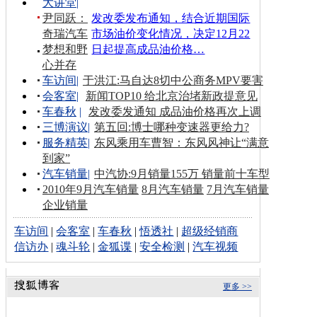
大讲堂
|
尹同跃：
发改委发布通知，结合近期国际
奇瑞汽车
市场油价变化情况，决定12月22
梦想和野
日起提高成品油价格…
心并存
车访间
|
于洪江:马自达8切中公商务MPV要害
会客室
|
新闻TOP10 给北京治堵新政提意见
车春秋
|
发改委发通知 成品油价格再次上调
三博演议
|
第五回:博士哪种变速器更给力?
服务精英
|
东风乘用车曹智：东风风神让“满意
到家”
汽车销量
|
中汽协:9月销量155万 销量前十车型
2010年9月汽车销量
8月汽车销量
7月汽车销量
企业销量
车访间
|
会客室
|
车春秋
|
悟透社
|
超级经销商
信访办
|
魂斗轮
|
金狐谍
|
安全检测
|
汽车视频
更多 >>