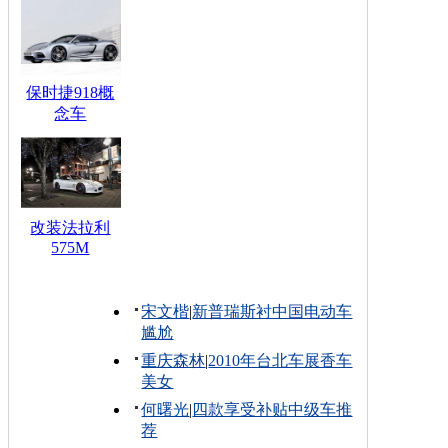
保时捷918概
念车
改装法拉利
575M
宋文楷
|
新普瑞斯衬中国电动车
尴尬
重庆森林
|
2010年台北车展香车
美女
何曙光
|
四款享受补贴中级车推
荐