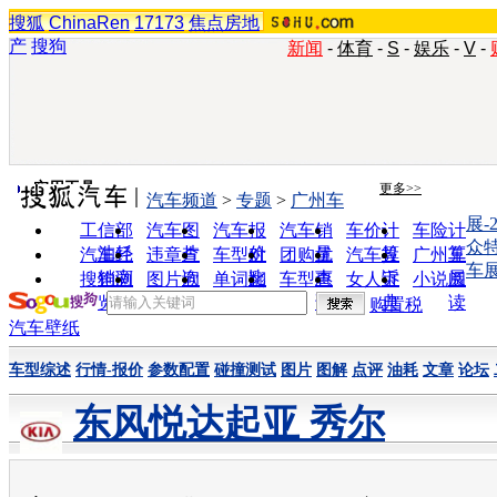
搜狐
ChinaRen
17173
焦点房地
产
搜狗
新闻
-
体育
-
S
-
娱乐
-
V
-
实用工具
更多>>
汽车频道
>
专题
>
广州车
展-
工信部
汽车图
汽车报
汽车销
车价计
车险计
众
油耗
片
价
量
算
算
汽车经
违章查
车型对
团购优
汽车投
广州车
车
销商
询
比
惠
诉
展
搜狗浏
图片欣
单词翻
车型查
女人宝
小说阅
览器
赏
译
询
典
读
购置税
汽车壁纸
车型综述
行情-报价
参数配置
碰撞测试
图片
图解
点评
油耗
文章
论坛
东风悦达起亚 秀尔