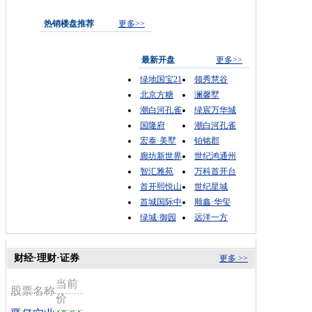
热销楼盘推荐
更多>>
最新开盘
更多>>
绿地国宝21
领秀慧谷
北京方糖
澜馨墅
潮白河孔雀
绿宸万华城
国隆府
潮白河孔雀
宏泰·美墅
铂铭郡
廊坊新世界
世纪鸿通州
智汇雅苑
万科首开台
首开熙悦山
世纪星城
首城国际中
顺鑫·华玺
绿城·御园
远洋一方
财经·理财·证券
更多 >>
当前
股票名称
价