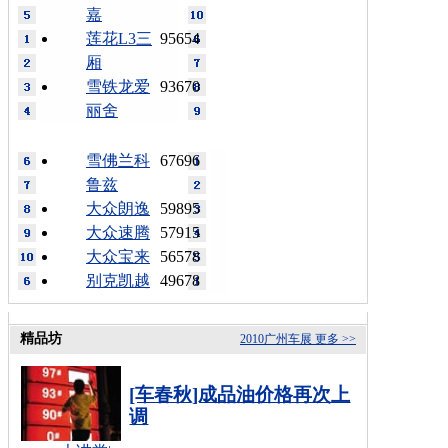
嘉
莲花L3三
95654
厢
雪铁龙爱
93670
丽舍
雪佛兰科
67696
鲁兹
大众朗逸
59895
大众速腾
57915
大众宝来
56578
别克凯越
49678
精品坊
2010广州车展
更多 >>
[车春秋]成品油价格再次上
调