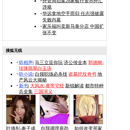
外管局召集28家银行警示外汇
违规
华远拿地空手而归 任志强披露
失败内幕
家乐福叫卖新马泰分店 中国扩
张不变
搜狐无线
听相声
|
马三立逗你玩
济公传全本
郭德纲-
珍珠翡翠白玉汤
听小说
|
白领职场必杀技
盗墓挖坟奇书
地
产风云大揭秘
新书
|
大风水-黄帝宅经
新锐解读
都市特种
兵全集
三国演义
叶倩彤-奉子成
自我调理肩劲
如何改变居家