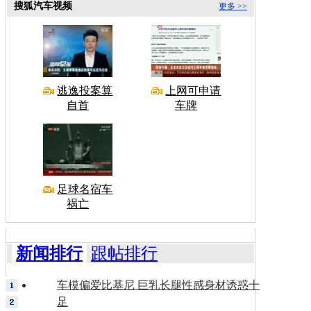
搜狐汽车视频
更多 >>
逃逸投案算
上网可申请
自首
车牌
足球名宿车
祸亡
新闻排行
跟帖排行
车模偏爱比基尼 巨乳长腿性感身材诱惑十
足