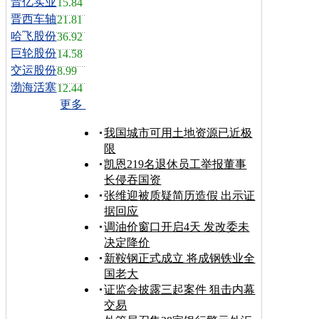
晋亿实业
15.84
晋西车轴
21.81
哈飞股份
36.92
巨轮股份
14.58
交运股份
8.99
渤海活塞
12.44
更多
我国城市可用土地资源已近极
限
凯恩219名退休员工举报董事
长侵吞国资
张维迎被质疑简历造假 出示证
据回应
调油价窗口开启4天 发改委未
决定降价
新鞍钢正式成立 将成钢铁业全
国老大
证监会披露三起案件 狙击内幕
交易