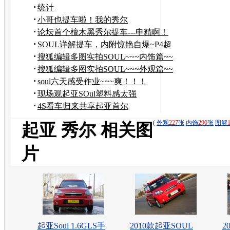
统计
小哥也提车啦！我的秀尔
论坛首个檀木黑秀尔提车---申精啊！
SOUL详解提车，内附惊艳自爆~P4超
级大来宾
搜狐编辑多图实拍SOUL~~~内饰篇~~
搜狐编辑多图实拍SOUL~~~外观篇~~
soul六天感受作业~~~爽！！！
现场观起亚SOul塑料感太强
啊！！！！！！！！！！
4S看车归来共享起亚首尔
SOUL！！！
(
外观
227
张
内饰
290
张
图解
起亚 秀尔 相关图
片
起亚Soul 1.6GLS手
2010款起亚SOUL
2