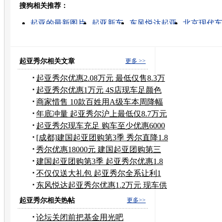
搜狗相关推荐：
转发至：
起亚的最新图片
起亚新车
东风悦达起亚
北京现代
起亚汽车
北京现代i30
标致207 206
悦达起亚
北京现代车价
新车 车市降价
起亚秀尔相关文章
更多 >>
起亚秀尔优惠2.08万元 最低仅售8.3万
元
起亚秀尔优惠1万元 4S店现车足颜色
齐全
商家惜售 10款百姓用A级车本周降幅
一览
年底冲量 起亚秀尔沪上最低仅8.7万元
起亚秀尔现车充足 购车至少优惠6000
元
[成都]建国起亚团购第3季 秀尔直降1.8
万
秀尔优惠18000元 建国起亚团购第三
季
建国起亚团购第3季 起亚秀尔优惠1.8
万元
不仅仅送大礼包 起亚秀尔全系让利1
万元
东风悦达起亚秀尔优惠1.2万元 现车供
应
起亚秀尔相关热帖
更多>>
论坛关闭前把基金用光吧