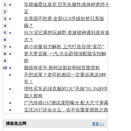
车模偏爱比基尼 巨乳长腿性感身材诱惑十
足
在美国不吃香 全新GL8升级欲抢日系饭
碗？
SUV没它甭想玩越野 差速锁神通到底有多
大？
超小排量动力解析 上汽打造自强“蓝芯”
更大更宜家 一汽-大众蔚领顶配版实拍解
析
颜值有提升 斯柯达新款明锐官图赏析
不想追尾？老司机都说一定要远离这6种
车！
理性买车必须克服的5大“毛病”91.3%的中
国人都有
广汽传祺GS7测试谍照曝光 配大尺寸屏幕
宝沃2017还会火么，会不会重复观致之路
搜狐焦点网
更多 >>