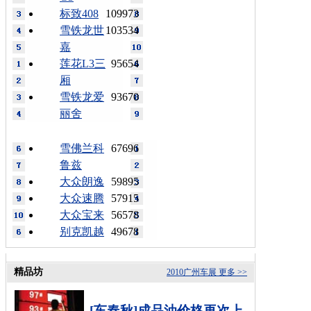
标致408
109973
雪铁龙世
103534
嘉
莲花L3三
95654
厢
雪铁龙爱
93670
丽舍
雪佛兰科
67696
鲁兹
大众朗逸
59895
大众速腾
57915
大众宝来
56578
别克凯越
49678
精品坊
2010广州车展
更多 >>
[车春秋]成品油价格再次上