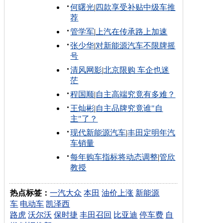
何曙光
|
四款享受补贴中级车推
荐
管学军
|
上汽在传承路上加速
张少华
|
对新能源汽车不限牌摇
号
清风网影
|
北京限购 车企也迷
茫
程国顺
|
自主高端究竟有多难？
王灿彬
|
自主品牌究竟谁"自
主"了？
现代新能源汽车
|
丰田定明年汽
车销量
每年购车指标将动态调整
|
管欣
教授
热点标签：
一汽大众
本田
油价上涨
新能源
车
电动车
凯泽西
路虎
沃尔沃
保时捷
丰田召回
比亚迪
停车费
自