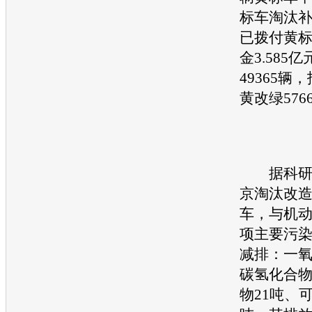
标车淘汰补助
已拨付黄
金3.585
49365辆，
黄改绿576
据科研部
京淘汰改造
车，与机
项主要污
减排：一氧
碳氢化合物
物21吨、