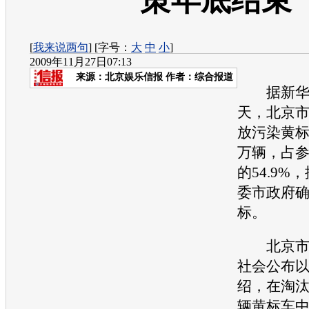
策年底结束
[
我来说两句
] [字号：
大
中
小
]
2009年11月27日07:13
来源：
北京娱乐信报
作者：综合报道
据新华社
天，北京
放污染黄标
万辆，占
的54.9%
委市政府
标。
北京
社会公布
绍，在淘汰改
辆黄标车