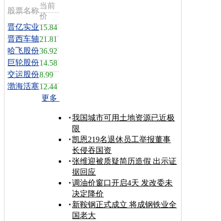
当前
股票名称
价
晋亿实业
15.84
晋西车轴
21.81
哈飞股份
36.92
巨轮股份
14.58
交运股份
8.99
渤海活塞
12.44
更多
我国城市可用土地资源已近极
限
凯恩219名退休员工举报董事
长侵吞国资
张维迎被质疑简历造假 出示证
据回应
调油价窗口开启4天 发改委未
决定降价
新鞍钢正式成立 将成钢铁业全
国老大