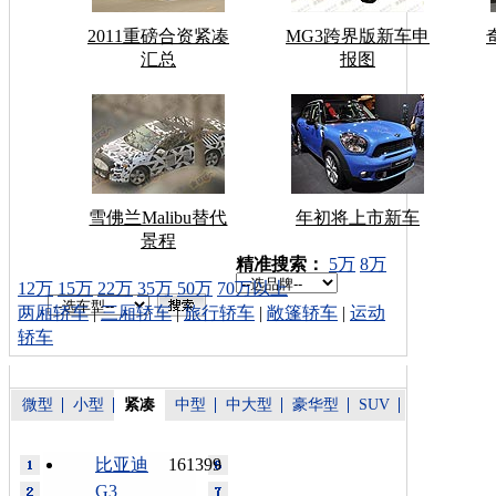
2011重磅合资紧凑
MG3跨界版新车申
汇总
报图
雪佛兰Malibu替代
年初将上市新车
景程
车型搜索：
精准搜索：
5万
8万
12万
15万
22万
35万
50万
70万以上
两厢轿车
|
三厢轿车
|
旅行轿车
|
敞篷轿车
|
运动
轿车
微型
小型
紧凑
中型
中大型
豪华型
SUV
比亚迪
161399
G3