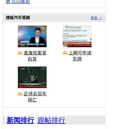
燃
以旧换新
搜狐汽车视频
更多 >>
逃逸投案算
上网可申请
自首
车牌
足球名宿车
祸亡
新闻排行
跟帖排行