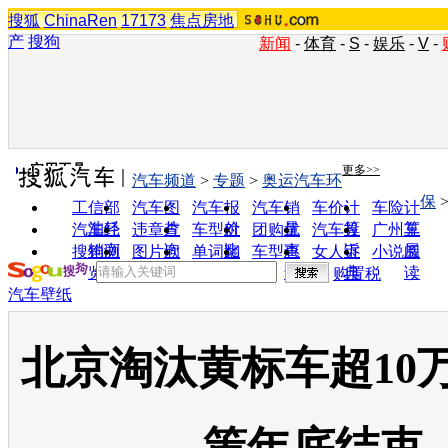
搜狐
ChinaRen
17173
焦点房地
产
搜狗
新闻
-
体育
-
S
-
娱乐
-
V
-
实用工具
更多>>
汽车频道
>
专题
>
奥运汽车环
保
工信部
汽车图
汽车报
汽车销
车价计
车险计
油耗
片
价
量
算
算
汽车经
违章查
车型对
团购优
汽车投
广州车
销商
询
比
惠
诉
展
搜狗浏
图片欣
单词翻
车型查
女人宝
小说阅
览器
赏
译
询
典
读
购置税
汽车壁纸
北京淘汰黄标车超10