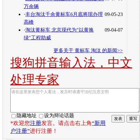
万余辆
·
丰台淘汰千余黄标车6月底将现办理
09-05-23
高峰
·
淘汰黄标车 北京现代为"以黄换
09-04-07
绿"工程助威
更多关于
黄标车 淘汰
的新闻>>
搜狗拼音输入法，中文
处理专家
隐藏地址
设为辩论话题
*欢迎您
注册
发言。请点击右上角
“新用
户注册”
进行注册！