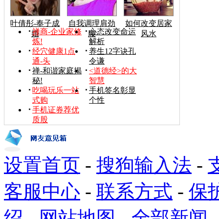
叶倩彤-奉子成
自我调理肩劲
如何改变居家
禅商-企业家修
心态改变命运
婚
腰
风水
炼!
解析
经穴健康1点
养生12字诀孔
通-头
令谦
禅-和谐家庭揭
<道德经>的大
秘!
智慧
吃喝玩乐一站
手机签名彰显
式购
个性
手机证券荐优
质股
设置首页
-
搜狗输入法
-
客服中心
-
联系方式
-
保
绍
-
网站地图
-
全部新闻