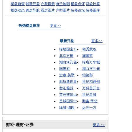
楼盘速查
最新开盘
户型搜索
电子地图
楼盘点评
贷款计算
楼盘动态
购房导航
看房图片
户型图片
装修论坛
装修图库
热销楼盘推荐
更多>>
最新开盘
更多>>
绿地国宝21
领秀慧谷
北京方糖
澜馨墅
潮白河孔雀
绿宸万华城
国隆府
潮白河孔雀
宏泰·美墅
铂铭郡
廊坊新世界
世纪鸿通州
智汇雅苑
万科首开台
首开熙悦山
世纪星城
首城国际中
顺鑫·华玺
绿城·御园
远洋一方
财经·理财·证券
更多 >>