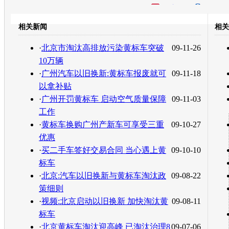
开心网
人人网
豆瓣
相关新闻
相关
转发至：
·
北京市淘汰高排放污染黄标车突破
09-11-26
10万辆
·
广州汽车以旧换新:黄标车报废就可
09-11-18
以拿补贴
·
广州开罚黄标车 启动空气质量保障
09-11-03
工作
·
黄标车换购广州产新车可享受三重
09-10-27
优惠
·
买二手车签好交易合同 当心遇上黄
09-10-10
标车
·
北京:汽车以旧换新与黄标车淘汰政
09-08-22
策细则
·
视频:北京启动以旧换新 加快淘汰黄
09-08-11
标车
·
北京黄标车淘汰迎高峰 已淘汰治理8
09-07-06