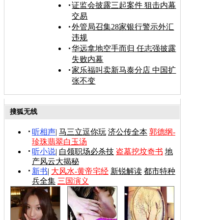
证监会披露三起案件 狙击内幕
交易
外管局召集28家银行警示外汇
违规
华远拿地空手而归 任志强披露
失败内幕
家乐福叫卖新马泰分店 中国扩
张不变
搜狐无线
听相声
|
马三立逗你玩
济公传全本
郭德纲-
珍珠翡翠白玉汤
听小说
|
白领职场必杀技
盗墓挖坟奇书
地
产风云大揭秘
新书
|
大风水-黄帝宅经
新锐解读
都市特种
兵全集
三国演义