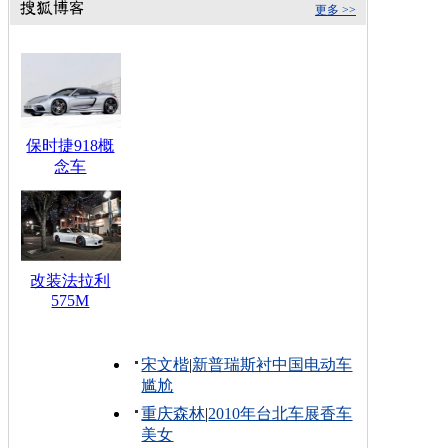
更多 >>
保时捷918概
念车
改装法拉利
575M
宋文楷
|
新普瑞斯衬中国电动车
尴尬
重庆森林
|
2010年台北车展香车
美女