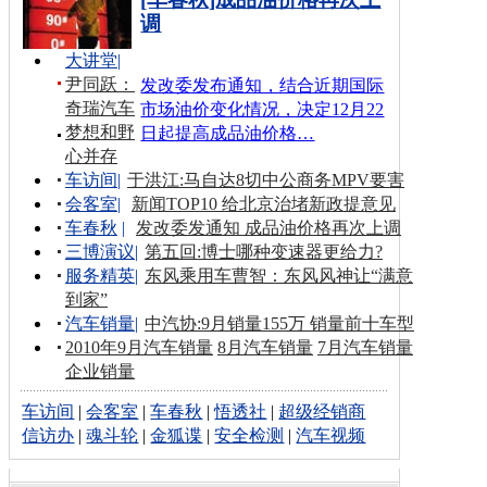
调
大讲堂
|
尹同跃：
发改委发布通知，结合近期国际
奇瑞汽车
市场油价变化情况，决定12月22
梦想和野
日起提高成品油价格…
心并存
车访间
|
于洪江:马自达8切中公商务MPV要害
会客室
|
新闻TOP10 给北京治堵新政提意见
车春秋
|
发改委发通知 成品油价格再次上调
三博演议
|
第五回:博士哪种变速器更给力?
服务精英
|
东风乘用车曹智：东风风神让“满意
到家”
汽车销量
|
中汽协:9月销量155万 销量前十车型
2010年9月汽车销量
8月汽车销量
7月汽车销量
企业销量
车访间
|
会客室
|
车春秋
|
悟透社
|
超级经销商
信访办
|
魂斗轮
|
金狐谍
|
安全检测
|
汽车视频