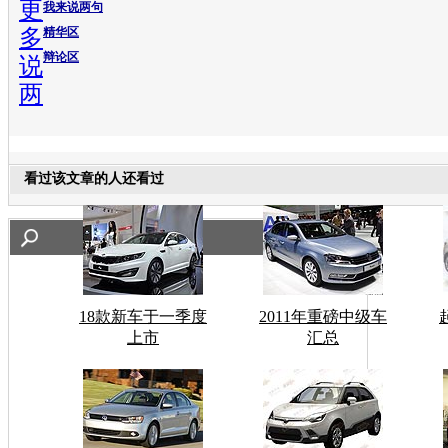
更
我来说两句
多
精华区
辩论区
说
两
看过该文章的人还看过
18款新车于一季度
2011年重磅中级车
上市
汇总