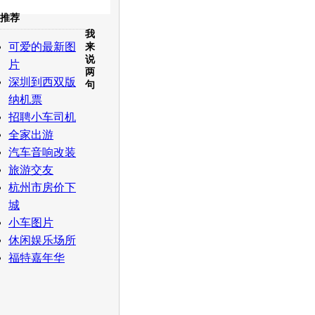
推荐
我
白社会
百度i贴吧
可爱的最新图
来
说
片
两
深圳到西双版
句
纳机票
招聘小车司机
全家出游
汽车音响改装
旅游交友
杭州市房价下
城
小车图片
休闲娱乐场所
福特嘉年华