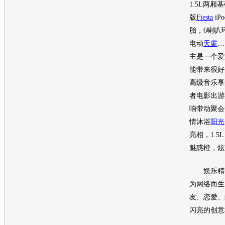
1.5L两厢
版
Fiesta
iPo
胎，6喇叭
电动
天窗
…
主是一个爱
能带来很好
高级音乐享
者电影出游
响带动聚会
情沐浴
阳光
亮相，1.5
魅惑橙，炫
娱乐精神
为网络而生
友、恋爱、
闪亮的创意