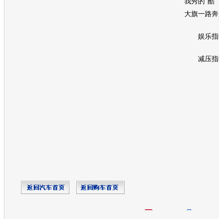
我秀的“酷
大旗一路奔
娱乐指数
减压指数
开心网
人人网