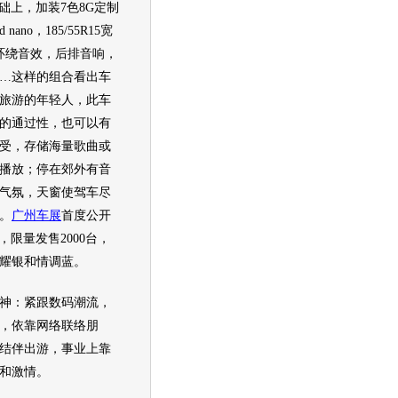
基础上，加装7色8G定制
d nano，185/55R15宽
环绕音效，后排音响，
…这样的组合看出车
旅游的年轻人，此车
的通过性，也可以有
受，存储海量歌曲或
播放；停在郊外有音
气氛，
天窗
使驾车尽
。
广州车展
首度公开
L，限量发售2000台，
耀银和情调蓝。
：紧跟数码潮流，
，依靠网络联络朋
结伴出游，事业上靠
和激情。