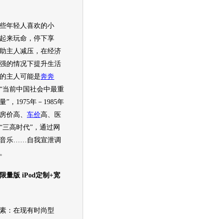
年轻人喜欢的小
起来玩命，停下享
助主人减压，在经济
强的情况下提升生活
的主人可能是
奔奔
“当前中国社会中最重
”，1975年－1985年
房价高、
车价
高、医
“三高时代”，通过网
音乐……自我宣泄调
。
限量版 iPod定制+宽
：在现有时尚型