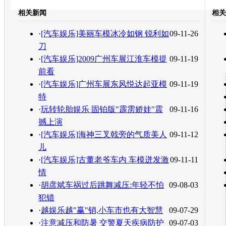
豆瓣
相关新闻
相关
转发至：
·
[汽车娱乐]美丽车模冰冷如钢 锐利如
09-11-26
刀
·
[汽车娱乐]2009广州车展江淮车模提
09-11-19
前看
·
[汽车娱乐]广州车展东风悦达起亚模
09-11-19
特
·
玩转轮胎娱乐 固铂版"霹雳娇娃"震
09-11-16
撼上演
·
[汽车娱乐]海神三叉戟旁的气质美人
09-11-12
儿
·
[汽车娱乐]古董老爷车内 车模迸发激
09-11-11
情
·
胡彦斌车祸过后跳舞减压:年轻不怕
09-08-03
犯错
·
越娱乐越"赢"销,小车市也有大智慧
09-07-29
·
注意减压和防暑 交警夏天疾病防护
09-07-03