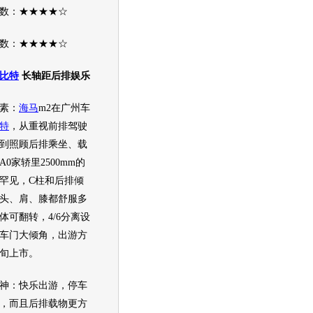
：★★★★☆
：★★★★☆
比特
长轴距后排娱乐
素：
海马
m2在
广州车
特
，从重视前排驾驶
到照顾后排乘坐、载
0家轿里2500mm的
罕见，C柱和后排倾
头、肩、膝都舒服多
体可翻转，4/6分离设
车门大倾角，出游方
下旬上市。
：快乐出游，停车
，而且后排载物更方