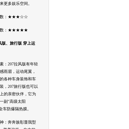
来更多娱乐空间。
：★★★☆☆
：★★★★★
版、旅行版 穿上运
：207拉风版有年轻
感雨眉，运动尾翼，
的各种车身装饰和车
装，207旅行版也可以
上的亲密伙伴，它为
一副“高级太阳
M全车防爆隔热膜。
神：
奔奔
族彰显我型