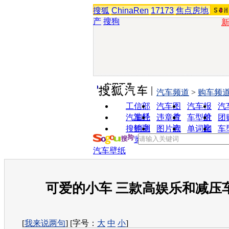
搜狐
ChinaRen
17173
焦点房地
产
搜狗
实用工具
汽车频道
>
购车频
工信部
汽车图
汽车报
汽
油耗
片
价
汽车经
违章查
车型对
团
销商
询
比
搜狗浏
图片欣
单词翻
车
览器
赏
译
汽车壁纸
可爱的小车 三款高娱乐和减压
[
我来说两句
] [字号：
大
中
小
]