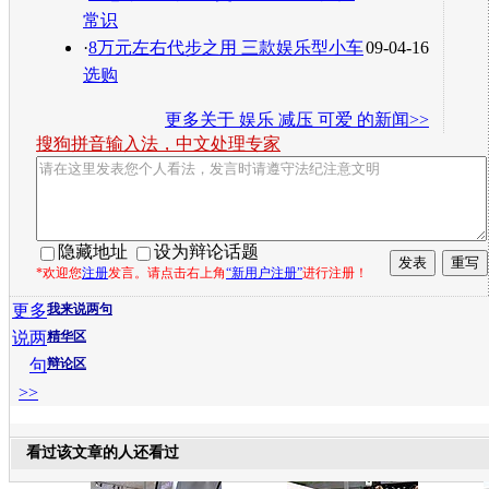
常识
·
8万元左右代步之用 三款娱乐型小车
09-04-16
选购
更多关于
娱乐 减压 可爱
的新闻>>
搜狗拼音输入法，中文处理专家
隐藏地址
设为辩论话题
*欢迎您
注册
发言。请点击右上角
“新用户注册”
进行注册！
更多
我来说两句
说两
精华区
句
辩论区
>>
看过该文章的人还看过