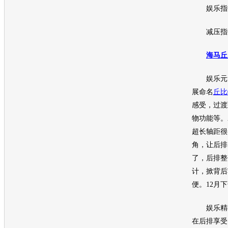
娱乐指数
减压指数
海马丘
娱乐元
展
命名
丘比
感受，过渡
物功能等。A
超长轴距很
角，让后排
了，后排整
计，掀背后
便。12月
娱乐精神
在后排享受