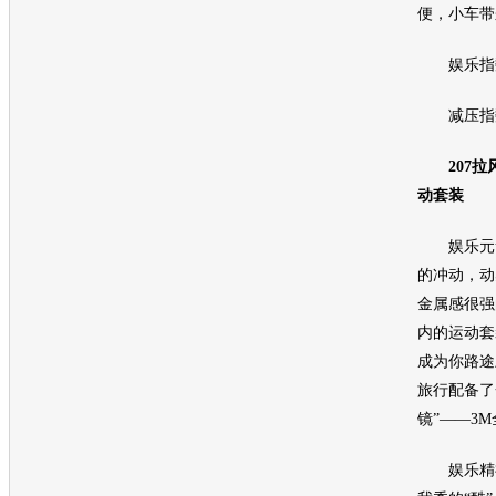
便，小车带
娱乐指数
减压指数
207拉风
动套装
娱乐元素
的冲动，动
金属感很强
内的运动套
成为你路途
旅行配备了
镜”——3
娱乐精