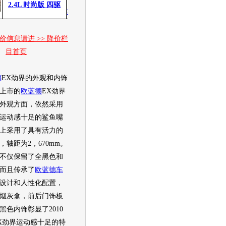
2.4L 时尚版 四驱
价信息请进 >> 降价栏
目首页
德
EX劲界的外观和内饰
上市的
欧蓝德
EX劲界
外观方面，依然采用
运动感十足的鲨鱼嘴
上采用了具有活力的
，轴距为2，670mm。
不仅保留了全黑色和
而且传承了
欧蓝德
车
设计和人性化配置，
烟灰盒，前后门饰板
黑色内饰彰显了2010
X劲界运动感十足的特