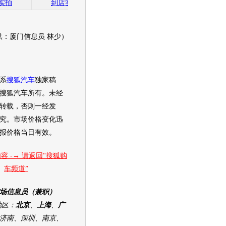
实拍
到店实拍
到店实拍
到店实拍
供：厦门信息员 林少）
系
搜狐汽车
独家稿
搜狐汽车
所有。未经
转载，否则一经发
究。市场价格变化迅
报价格当日有效。
容 -→ 请返回“搜狐购
车频道”
场信息员（兼职）
区：
北京
、
上海
、
广
济南、深圳、南京、