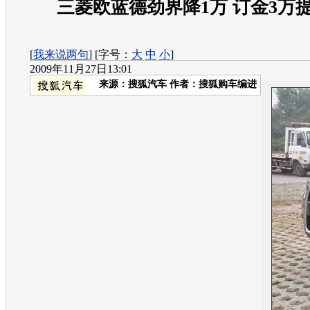
三菱欧蓝德劲界降1万 订金3万
[
我来说两句
] [字号：
大
中
小
]
2009年11月27日13:01
来源：
搜狐汽车
作者：搜狐购车编进