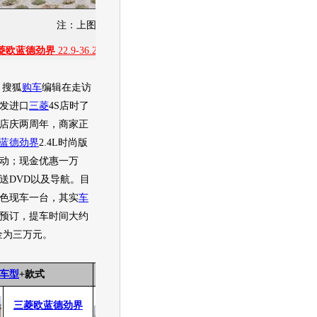
注：上图为资料图片 与信息来源无关
菱欧蓝德劲界
22.9-36.2万
][
图片
][
新闻
][
社区
][
经销商报价
14.28
万起
]
搜狐
购车
编辑在走访
发进口
三菱
4S店时了
店庆两周年，商家正
蓝德劲界
2.4L时尚版
动；现金优惠一万
送DVD以及导航。目
色现车一台，其实
车
预订，提车时间大约
订金为三万元。
车型
+款式
指导价
降幅
现价
降幅比例
28.80万
27.80万
三菱欧蓝德劲界
1.00万
3.47%