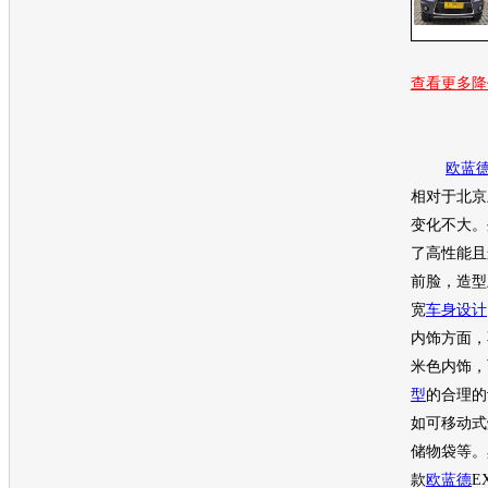
查看更多降
欧蓝
相对于北京
变化不大。
了高性能且
前脸，造型
宽
车身设计
内饰方面，
米色内饰，
型
的合理的
如可移动式
储物袋等。
款
欧蓝德
E