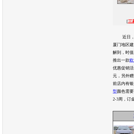
[
三
近日，
厦门地区建
解到，时值
推出一款
欧
优惠促销活
元，另外赠
前店内有银
型
颜色需要
2-3周，