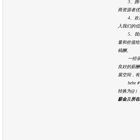
3、拥
商资源者优
4、欢迎
入我们的信
5、我们
量和价值给
稿酬。
一经录用
良好的薪酬
展空间，有
hehe＃so
转换为@）
薪金
及
所在