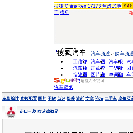
搜狐
ChinaRen
17173
焦点房地
产
搜狗
实用工具
汽车频道
>
购车频
工信部
汽车图
汽车报
汽
油耗
片
价
汽车经
违章查
车型对
团
销商
询
比
搜狗浏
图片欣
单词翻
车
览器
赏
译
汽车壁纸
车型综述
参数配置
图片
图解
点评
保养
油耗
文章
论坛
二手车
底价买
进口三菱 欧蓝德劲界