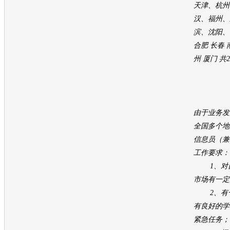
天津、杭州
汉、福州、
滨、沈阳、
合肥 长春 
州 厦门 共
由于业务发
全国多个地
信息员（兼
工作要求：
1、对自
市场有一定
2、有一
有良好的学
紧急任务；