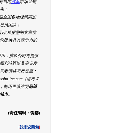
有当地
汽车
市场经销
先；
全国各地经销商加
息员团队；
会根据您的文章质
您提供具有竞争力的
，搜狐公司将提供
福利待遇以及事业发
意者请将简历发至：
hu-inc.com（请将＃
，简历里请注明
期望
城市
。
(责任编辑：贺赫)
[
我来说两句
]