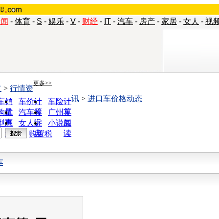
新闻
-
体育
-
S
-
娱乐
-
V
-
财经
-
IT
-
汽车
-
房产
-
家居
-
女人
-
视
更多>>
道
>
行情资
讯
>
进口车价格动态
车销
车价计
车险计
量
算
算
购优
汽车投
广州车
惠
诉
展
型查
女人宝
小说阅
询
典
读
购置税
车