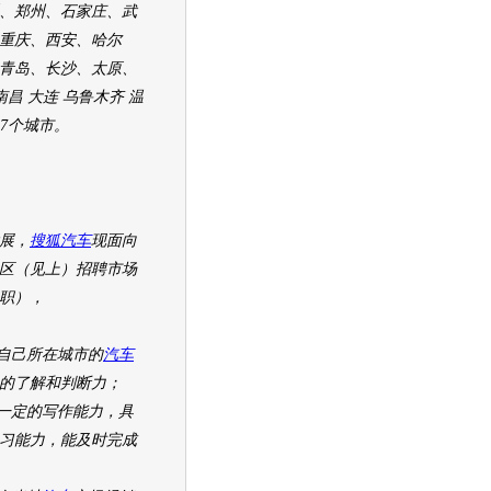
、郑州、石家庄、武
重庆、西安、哈尔
青岛、长沙、太原、
南昌 大连 乌鲁木齐 温
27个城市。
展，
搜狐汽车
现面向
区（见上）招聘市场
职），
己所在城市的
汽车
的了解和判断力；
定的写作能力，具
习能力，能及时完成