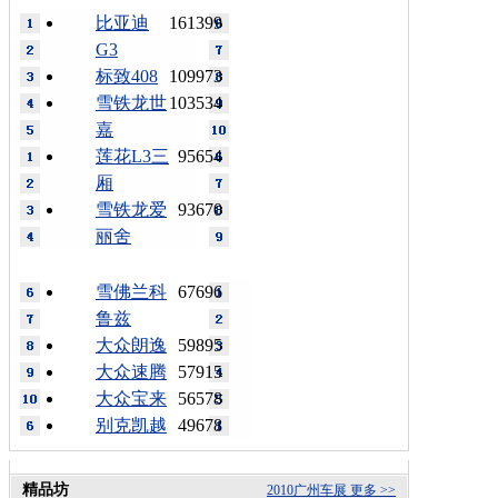
比亚迪
161399
G3
标致408
109973
雪铁龙世
103534
嘉
莲花L3三
95654
厢
雪铁龙爱
93670
丽舍
雪佛兰科
67696
鲁兹
大众朗逸
59895
大众速腾
57915
大众宝来
56578
别克凯越
49678
精品坊
2010广州车展
更多 >>