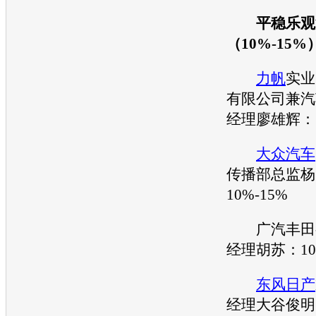
平稳乐观
（10%-15%
力帆
实业
有限公司兼
汽
经理廖雄辉：1
大众汽车
传播部总监杨
10%-15%
广汽
丰田
经理胡苏：10
东风日产
经理大谷俊明：