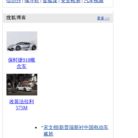
信访办
|
魂斗轮
|
金狐谍
|
安全检测
|
汽车视频
更多 >>
保时捷918概
念车
改装法拉利
575M
宋文楷
|
新普瑞斯衬中国电动车
尴尬