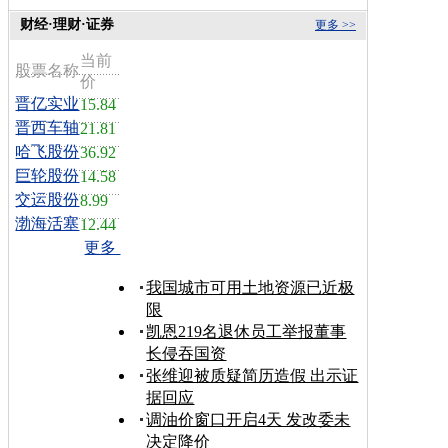
财经·理财·证券
更多 >>
当前
股票名称
价
晋亿实业
15.84
晋西车轴
21.81
哈飞股份
36.92
巨轮股份
14.58
交运股份
8.99
渤海活塞
12.44
更多
我国城市可用土地资源已近极
限
凯恩219名退休员工举报董事
长侵吞国资
张维迎被质疑简历造假 出示证
据回应
调油价窗口开启4天 发改委未
决定降价