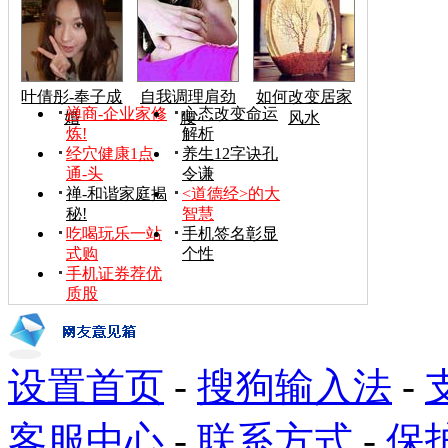
叶倩彤-奉子成
自我调理肩劲
如何改变居家
禅商-企业家修
心态改变命运
婚
腰
风水
炼!
解析
经穴健康1点
养生12字诀孔
通-头
令谦
禅-和谐家庭揭
<道德经>的大
秘!
智慧
吃喝玩乐一站
手机签名彰显
式购
个性
手机证券荐优
质股
设置首页
-
搜狗输入法
-
客服中心
-
联系方式
-
保