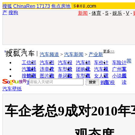
搜狐
ChinaRen
17173
焦点房地
产
搜狗
新闻
-
体育
-
S
-
娱乐
-
V
-
实用工具
更多>>
汽车频道
>
汽车新闻
>
产业新
闻
工信部
汽车图
汽车报
汽车销
车价计
车险计
油耗
片
价
量
算
算
汽车经
违章查
车型对
团购优
汽车投
广州车
销商
询
比
惠
诉
展
搜狗浏
图片欣
单词翻
车型查
女人宝
小说阅
览器
赏
译
询
典
读
购置税
汽车壁纸
车企老总9成对2010