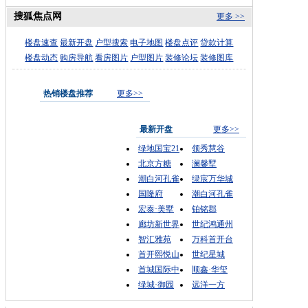
搜狐焦点网
更多 >>
楼盘速查
最新开盘
户型搜索
电子地图
楼盘点评
贷款计算
楼盘动态
购房导航
看房图片
户型图片
装修论坛
装修图库
热销楼盘推荐
更多>>
最新开盘
更多>>
绿地国宝21
领秀慧谷
北京方糖
澜馨墅
潮白河孔雀
绿宸万华城
国隆府
潮白河孔雀
宏泰·美墅
铂铭郡
廊坊新世界
世纪鸿通州
智汇雅苑
万科首开台
首开熙悦山
世纪星城
首城国际中
顺鑫·华玺
绿城·御园
远洋一方