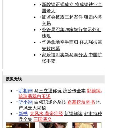
新鞍钢正式成立 将成钢铁业全
国老大
证监会披露三起案件 狙击内幕
交易
外管局召集28家银行警示外汇
违规
华远拿地空手而归 任志强披露
失败内幕
家乐福叫卖新马泰分店 中国扩
张不变
搜狐无线
听相声
|
马三立逗你玩
济公传全本
郭德纲-
珍珠翡翠白玉汤
听小说
|
白领职场必杀技
盗墓挖坟奇书
地
产风云大揭秘
新书
|
大风水-黄帝宅经
新锐解读
都市特种
兵全集
三国演义