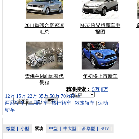
2011重磅合资紧凑
MG3跨界版新车申
汇总
报图
雪佛兰Malibu替代
年初将上市新车
景程
车型搜索：
精准搜索：
5万
8万
12万
15万
22万
35万
50万
70万以上
两厢轿车
|
三厢轿车
|
旅行轿车
|
敞篷轿车
|
运动
轿车
微型
小型
紧凑
中型
中大型
豪华型
SUV