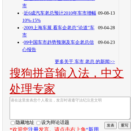
市
·
近6成汽车老总预计2010年车市增幅
09-08-13
10%-15%
·
2009上海车展 看车企老总"论道"车
09-04-28
市
·
09中国车市趋势预测及车企老总信
09-04-23
心报告
更多关于
车市 老总
的新闻>>
搜狗拼音输入法，中文
处理专家
隐藏地址
设为辩论话题
*欢迎您
注册
发言。请点击右上角
“新用