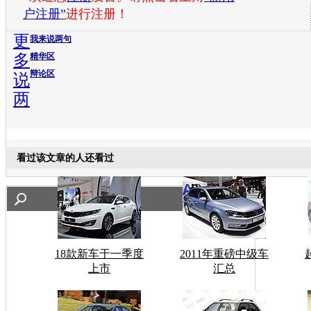
户注册”
进行注册！
更
我来说两句
多
精华区
辩论区
说
两
看过该文章的人还看过
18款新车于一季度
2011年重磅中级车
上市
汇总