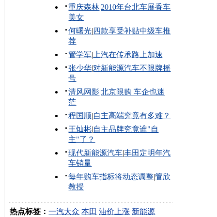
重庆森林
|
2010年台北车展香车
美女
何曙光
|
四款享受补贴中级车推
荐
管学军
|
上汽在传承路上加速
张少华
|
对新能源汽车不限牌摇
号
清风网影
|
北京限购 车企也迷
茫
程国顺
|
自主高端究竟有多难？
王灿彬
|
自主品牌究竟谁"自
主"了？
现代新能源汽车
|
丰田定明年汽
车销量
每年购车指标将动态调整
|
管欣
教授
热点标签：
一汽大众
本田
油价上涨
新能源