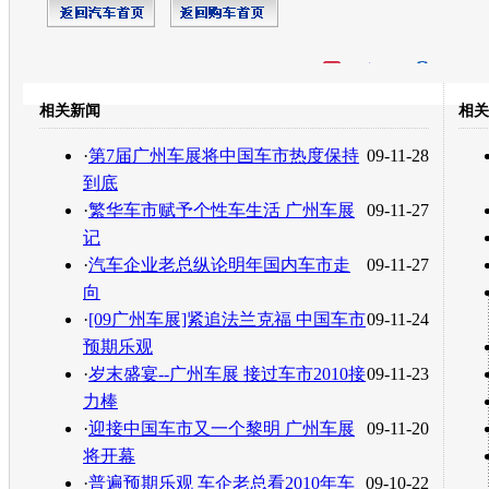
开心网
人人网
豆瓣
相关新闻
相关
转发至：
·
第7届广州车展将中国车市热度保持
09-11-28
到底
·
繁华车市赋予个性车生活 广州车展
09-11-27
记
·
汽车企业老总纵论明年国内车市走
09-11-27
向
·
[09广州车展]紧追法兰克福 中国车市
09-11-24
预期乐观
·
岁末盛宴--广州车展 接过车市2010接
09-11-23
力棒
·
迎接中国车市又一个黎明 广州车展
09-11-20
将开幕
·
普遍预期乐观 车企老总看2010年车
09-10-22