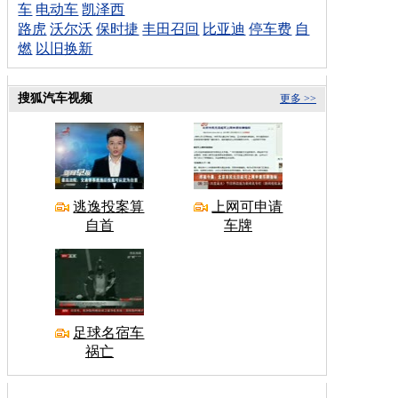
车
电动车
凯泽西
路虎
沃尔沃
保时捷
丰田召回
比亚迪
停车费
自
燃
以旧换新
搜狐汽车视频
更多 >>
逃逸投案算
上网可申请
自首
车牌
足球名宿车
祸亡