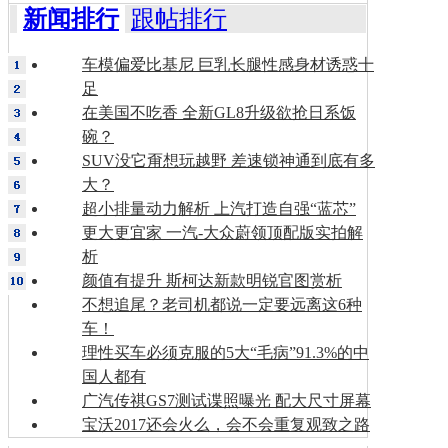
新闻排行
跟帖排行
车模偏爱比基尼 巨乳长腿性感身材诱惑十
足
在美国不吃香 全新GL8升级欲抢日系饭
碗？
SUV没它甭想玩越野 差速锁神通到底有多
大？
超小排量动力解析 上汽打造自强“蓝芯”
更大更宜家 一汽-大众蔚领顶配版实拍解
析
颜值有提升 斯柯达新款明锐官图赏析
不想追尾？老司机都说一定要远离这6种
车！
理性买车必须克服的5大“毛病”91.3%的中
国人都有
广汽传祺GS7测试谍照曝光 配大尺寸屏幕
宝沃2017还会火么，会不会重复观致之路