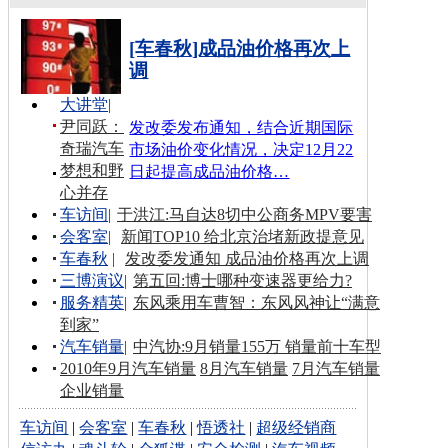
[车春秋]成品油价格再次上
调
大讲堂
|
尹同跃：
发改委发布通知，结合近期国际
奇瑞汽车
市场油价变化情况，决定12月22
梦想和野
日起提高成品油价格…
心并存
车访间
|
于洪江:马自达8切中公商务MPV要害
会客室
|
新闻TOP10 给北京治堵新政提意见
车春秋
|
发改委发通知 成品油价格再次上调
三博演议
|
第五回:博士哪种变速器更给力?
服务精英
|
东风乘用车曹智：东风风神让“满意
到家”
汽车销量
|
中汽协:9月销量155万 销量前十车型
2010年9月汽车销量
8月汽车销量
7月汽车销量
企业销量
车访间
|
会客室
|
车春秋
|
悟透社
|
超级经销商