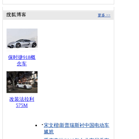
更多 >>
保时捷918概
念车
改装法拉利
575M
宋文楷
|
新普瑞斯衬中国电动车
尴尬