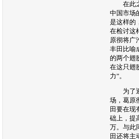
在此之
中国市场
是这样的
在检讨这
原彻将广
丰田
比喻
的两个翅
在这只翅
力”。
为了迎
场，葛原
田
要在现有
础上，提高
万。与此
田
还将主