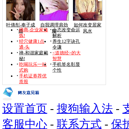
叶倩彤-奉子成
自我调理肩劲
如何改变居家
禅商-企业家修
心态改变命运
婚
腰
风水
炼!
解析
经穴健康1点
养生12字诀孔
通-头
令谦
禅-和谐家庭揭
<道德经>的大
秘!
智慧
吃喝玩乐一站
手机签名彰显
式购
个性
手机证券荐优
质股
设置首页
-
搜狗输入法
-
客服中心
-
联系方式
-
保