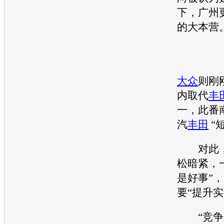
下，广州
的大本营
大众
则刚
内取代
丰
一，此番
汽
丰田
“
对此，
松暗紧，
是好事”
要“提升实
“竞争