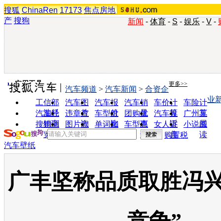
搜狐
ChinaRen
17173
焦点房地
产
搜狗
新闻
-
体育
-
S
-
娱乐
-
V
-
实用工具
更多>>
汽车频道
>
汽车新闻
>
合资企
业
工信部
汽车图
汽车报
汽车销
车价计
车险计
油耗
片
价
量
算
算
汽车经
违章查
车型对
团购优
汽车投
广州车
销商
询
比
惠
诉
展
搜狗浏
图片欣
单词翻
车型查
女人宝
小说阅
览器
赏
译
询
典
读
购置税
汽车壁纸
广丰坚称品质取胜冯兴