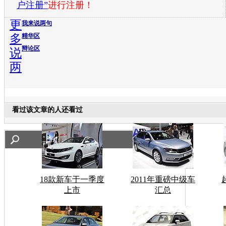
户注册”
进行注册！
更
我来说两句
多
精华区
辩论区
说
两
看过该文章的人还看过
18款新车于一季度
2011年重磅中级车
上市
汇总