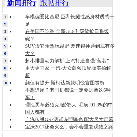
新闻排行
跟帖排行
车模偏爱比基尼 巨乳长腿性感身材诱惑十
足
在美国不吃香 全新GL8升级欲抢日系饭
碗？
SUV没它甭想玩越野 差速锁神通到底有多
大？
超小排量动力解析 上汽打造自强“蓝芯”
更大更宜家 一汽-大众蔚领顶配版实拍解
析
颜值有提升 斯柯达新款明锐官图赏析
不想追尾？老司机都说一定要远离这6种
车！
理性买车必须克服的5大“毛病”91.3%的中
国人都有
广汽传祺GS7测试谍照曝光 配大尺寸屏幕
宝沃2017还会火么，会不会重复观致之路