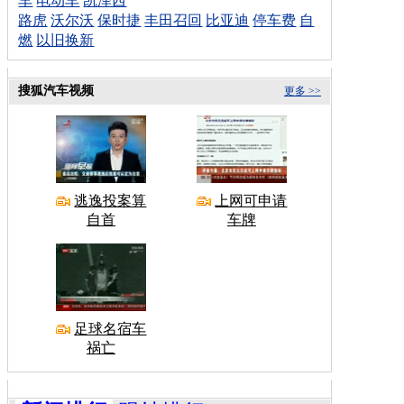
车
电动车
凯泽西
路虎
沃尔沃
保时捷
丰田召回
比亚迪
停车费
自
燃
以旧换新
搜狐汽车视频
更多 >>
逃逸投案算
上网可申请
自首
车牌
足球名宿车
祸亡