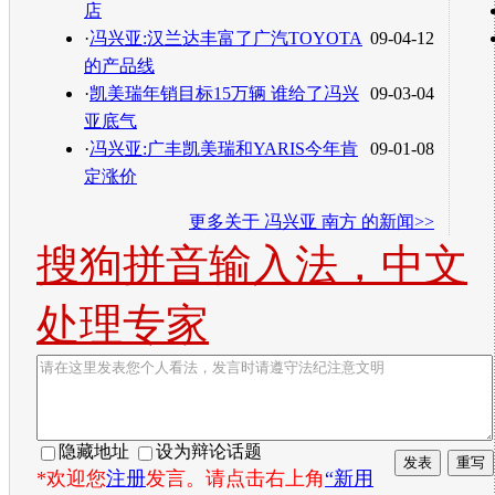
店
·
冯兴亚:汉兰达丰富了广汽TOYOTA
09-04-12
的产品线
·
凯美瑞年销目标15万辆 谁给了冯兴
09-03-04
亚底气
·
冯兴亚:广丰凯美瑞和YARIS今年肯
09-01-08
定涨价
更多关于
冯兴亚 南方
的新闻>>
搜狗拼音输入法，中文
处理专家
隐藏地址
设为辩论话题
*欢迎您
注册
发言。请点击右上角
“新用