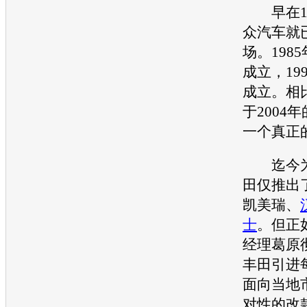
早在19
众汽车
就
场。198
成立，19
成立。相
于2004
一个真正
迄今为
田
仅推出
凯美瑞
、
士
。但正
经理葛原
丰田
引进
面向当地
对性的改