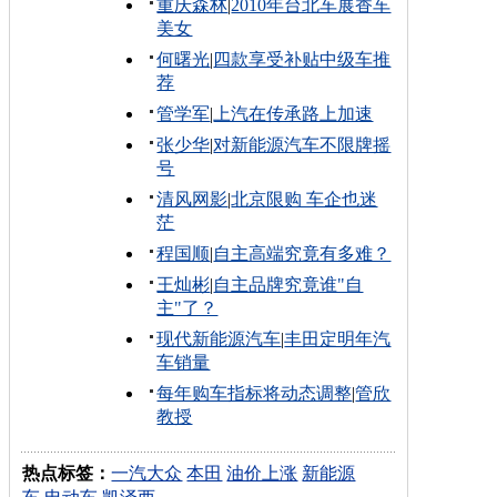
重庆森林
|
2010年台北车展香车
美女
何曙光
|
四款享受补贴中级车推
荐
管学军
|
上汽在传承路上加速
张少华
|
对新能源汽车不限牌摇
号
清风网影
|
北京限购 车企也迷
茫
程国顺
|
自主高端究竟有多难？
王灿彬
|
自主品牌究竟谁"自
主"了？
现代新能源汽车
|
丰田定明年汽
车销量
每年购车指标将动态调整
|
管欣
教授
热点标签：
一汽大众
本田
油价上涨
新能源