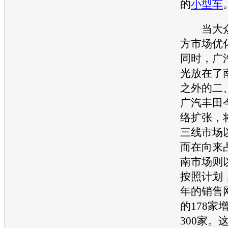
的
小型车
当
大
方市场优
同时，广
光放在了
之外的二
广汽
丰田
络扩张，
三线市场
而在向来
南市场则
按照计划
年的销售
的178家
300家。