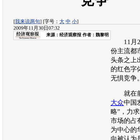
竞争”
[
我来说两句
] [字号：
大
中
小
]
2009年11月30日07:32
来源：
经济观察报
作者：魏黎明
11月2
份主流都
头条之上
的红色字
无惧竞争
就在前
大众
中国
略”，力
市场的占
为中心的
向被认为