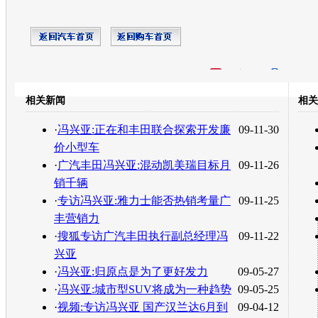
开心网
人人网
豆瓣
相关新闻
相关
转发至：
·
冯兴亚:正在和丰田联合探索开发廉
09-11-30
价小型车
·
广汽丰田冯兴亚:混动凯美瑞目标月
09-11-26
销千辆
·
专访冯兴亚:雅力士能否热销考量广
09-11-25
丰营销力
·
搜狐专访广汽丰田执行副总经理冯
09-11-22
兴亚
·
冯兴亚:归原点是为了更好发力
09-05-27
·
冯兴亚:城市型SUV将成为一种趋势
09-05-25
·
视频:专访冯兴亚 国产汉兰达6月到
09-04-12