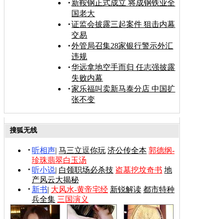
新鞍钢正式成立 将成钢铁业全
国老大
证监会披露三起案件 狙击内幕
交易
外管局召集28家银行警示外汇
违规
华远拿地空手而归 任志强披露
失败内幕
家乐福叫卖新马泰分店 中国扩
张不变
搜狐无线
听相声
|
马三立逗你玩
济公传全本
郭德纲-
珍珠翡翠白玉汤
听小说
|
白领职场必杀技
盗墓挖坟奇书
地
产风云大揭秘
新书
|
大风水-黄帝宅经
新锐解读
都市特种
兵全集
三国演义