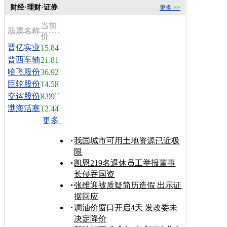
财经·理财·证券
更多 >>
当前
股票名称
价
晋亿实业
15.84
晋西车轴
21.81
哈飞股份
36.92
巨轮股份
14.58
交运股份
8.99
渤海活塞
12.44
更多
我国城市可用土地资源已近极
限
凯恩219名退休员工举报董事
长侵吞国资
张维迎被质疑简历造假 出示证
据回应
调油价窗口开启4天 发改委未
决定降价