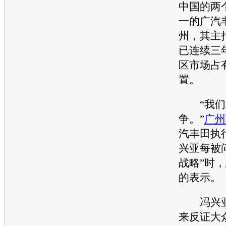
中国的两
一的广汽
州，其主
已连续三
区市场占
置。
“我们
争。”
广州
汽
丰田
执
兴亚每被
战略”时
的表示。
冯兴
来反证
大