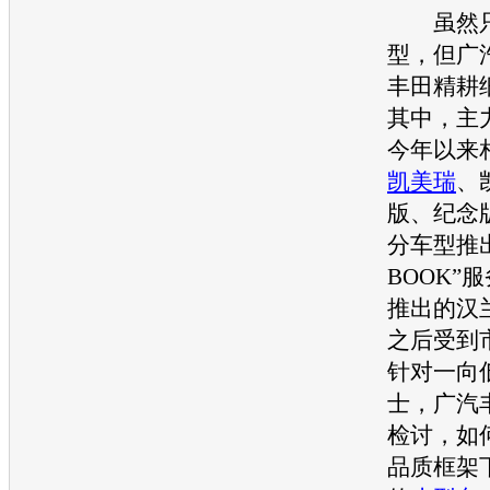
虽然只
型
，但广
丰田
精耕
其中，主
今年以来
凯美瑞
、
版、纪念
分
车型
推
BOOK”
推出的
汉
之后受到
针对一向
士
，广汽
检讨，如
品质框架