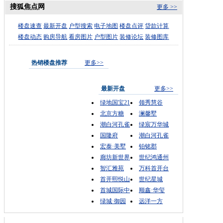
搜狐焦点网
更多 >>
楼盘速查
最新开盘
户型搜索
电子地图
楼盘点评
贷款计算
楼盘动态
购房导航
看房图片
户型图片
装修论坛
装修图库
热销楼盘推荐
更多>>
最新开盘
更多>>
绿地国宝21
领秀慧谷
北京方糖
澜馨墅
潮白河孔雀
绿宸万华城
国隆府
潮白河孔雀
宏泰·美墅
铂铭郡
廊坊新世界
世纪鸿通州
智汇雅苑
万科首开台
首开熙悦山
世纪星城
首城国际中
顺鑫·华玺
绿城·御园
远洋一方