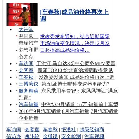
[车春秋]成品油价格再次上
调
大讲堂
|
尹同跃：
发改委发布通知，结合近期国际
奇瑞汽车
市场油价变化情况，决定12月22
梦想和野
日起提高成品油价格…
心并存
车访间
|
于洪江:马自达8切中公商务MPV要害
会客室
|
新闻TOP10 给北京治堵新政提意见
车春秋
|
发改委发通知 成品油价格再次上调
三博演议
|
第五回:博士哪种变速器更给力?
服务精英
|
东风乘用车曹智：东风风神让“满意
到家”
汽车销量
|
中汽协:9月销量155万 销量前十车型
2010年9月汽车销量
8月汽车销量
7月汽车销量
企业销量
车访间
|
会客室
|
车春秋
|
悟透社
|
超级经销商
信访办
|
魂斗轮
|
金狐谍
|
安全检测
|
汽车视频