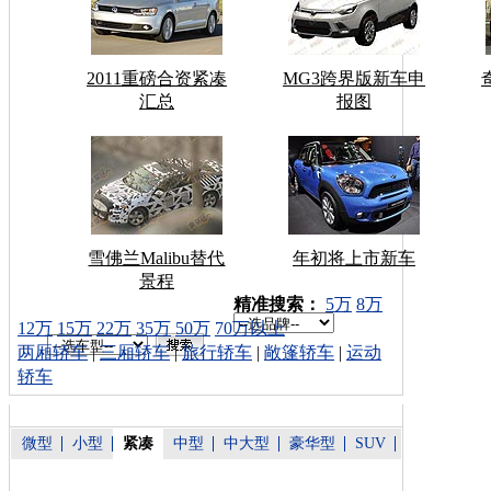
2011重磅合资紧凑
MG3跨界版新车申
汇总
报图
雪佛兰Malibu替代
年初将上市新车
景程
车型搜索：
精准搜索：
5万
8万
12万
15万
22万
35万
50万
70万以上
两厢轿车
|
三厢轿车
|
旅行轿车
|
敞篷轿车
|
运动
轿车
微型
小型
紧凑
中型
中大型
豪华型
SUV