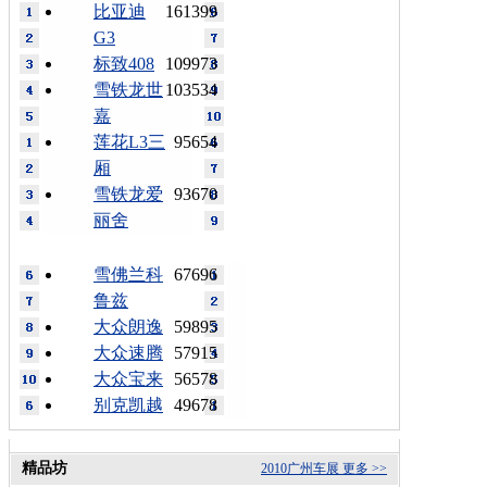
比亚迪
161399
G3
标致408
109973
雪铁龙世
103534
嘉
莲花L3三
95654
厢
雪铁龙爱
93670
丽舍
雪佛兰科
67696
鲁兹
大众朗逸
59895
大众速腾
57915
大众宝来
56578
别克凯越
49678
精品坊
2010广州车展
更多 >>