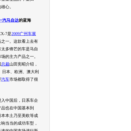
的雄心。
一汽马自达
的蓝海
CX-7
是
2009广州车展
品之一。这款看上去有
有太多锋芒的车是
马自
市场的主力产品之一。
国
总裁
山田宪昭介绍，
、日本、欧洲、澳大利
要
汽车
市场都取得了很
入中国后，日系车企
产品也在中国基本到
日本本土乃至美欧等成
上响当当的成功
车型
，
迅速的中国市场进行新