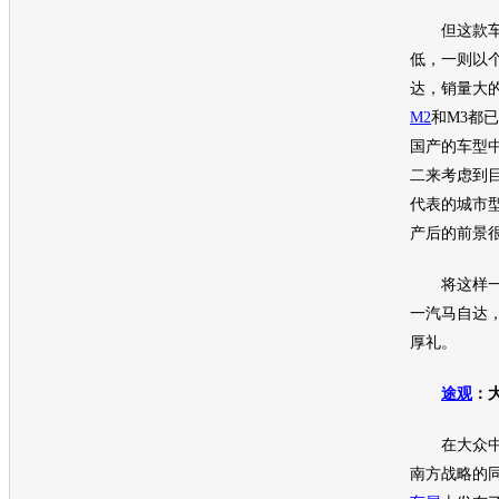
但这款车
低，一则以
达
，销量大
M2
和M3都
国产的
车型
二来考虑到
代表的城市
产后的前景
将这样一
一汽马自达
厚礼。
途观
：
在
大众
南方战略的