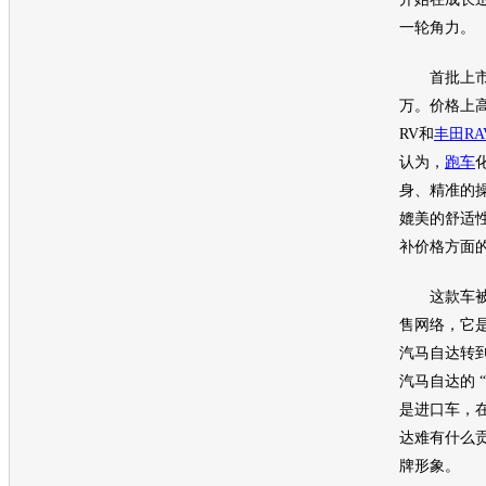
一轮角力。
首批上市的2
万。价格上
RV和
丰田RA
认为，
跑车
身、精准的
媲美的舒适
补价格方面
这款车被
售网络，它
汽马自达
转
汽马自达
的 
是进口车，
达
难有什么
牌形象。