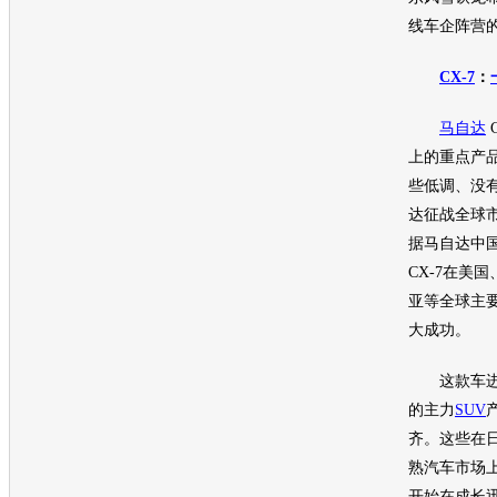
线车企阵营
CX-7
：
马自达
上的重点产
些低调、没
达
征战全球
据
马自达
中
CX-7
在美国
亚等全球主
大成功。
这款车进
的主力
SUV
齐。这些在
熟
汽车
市场
开始在成长