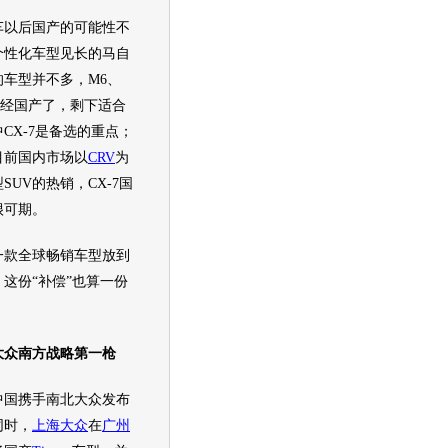
以后国产的可能性不
个性化
车型
见长的
马自
的
车型
并不多，M6、
已经国产了，剩下适合
中
CX-7
是备选的重点；
目前国内市场以
CRV
为
型
SUV
的热销，
CX-7
国
很可期。
款全球畅销
车型
放到
，这份“补偿”也算一份
大众
南方战略第一枪
中国携手南北
大众
发布
同时，
上海大众
在
广州