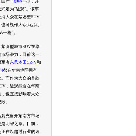
了国产
Tiguan
车型
，并
式定为“
途观
”。该车
上海大众
在紧凑型
SUV
，也可视作
大众
为启动
第一枪”。
紧凑型城市
SUV
在华
的市场潜力，目前这一
领军者
东风本田
CR-V
和
V4
都在华南地区拥有
量。而作为
大众
的首款
UV
，
途观
能否在华南
响，也直接影响着
大众
成败。
途观
充当开拓南方市场
也是明智之举。目前，
场正在以超过行业的速