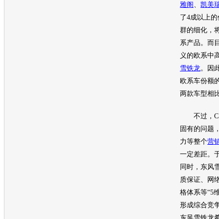
雅阁
、
凯美
了4成以上
群的细化，
系产品。而
义的欧系中
雪铁龙
。因
欧系车份额
两款
车型
相
不过，C5
固有的问题
力等整个
营
一定差距。于
同时，
东风
质保证、网
格体系等“5
形成综合竞
东风雪铁龙