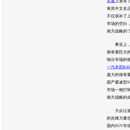
车展
上发布
将其中文名正
不仅填补了
市场的空白
南方战略的“
事实上，
南有着巨大
细分市场的
一汽丰田
RA
庞大的保有
国产紧凑型
S
市场一炮打
南方战略的
大众
让
的先锋力量
国内
SUV
市