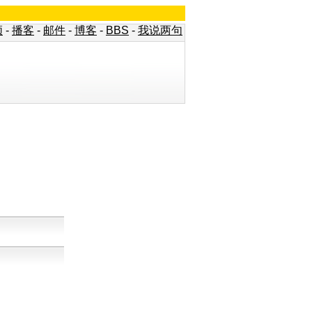
频
-
播客
-
邮件
-
博客
-
BBS
-
我说两句