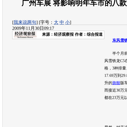
广州车展 将影响明年车市的八
[
我来说两句
] [字号：
大
中
小
]
2009年11月30日09:17
来源：
经济观察报
作者：综合报道
东风雪
半个月前
风雪铁龙
C5
格，3种排量
17.69万到2
升的
旗舰
版
而接近30万
都在23万元