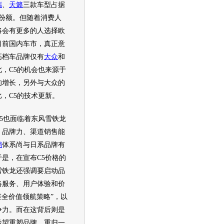
瑞
、
天籁
三款
车型
占据
的份额。但随着消费人
将会有更多的人选择欧
目前国内车市，真正意
高档车品牌仅有
大众
和
此，C5的机会也来源于
的增长，另外与
大众
的
比，C5的技术更新。
也面临着
东风雪铁龙
，品牌力、渠道销售能
销
体系尚与日系品牌有
是，在宣布C5价格的
雪铁龙
还强调要启动品
络服务、用户体验和价
维全价值领航策略”，以
争力。而在这背后则是
希望重塑品牌，重归一