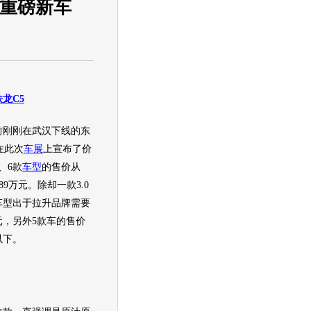
款重磅新车
铁龙
C5
刚刚在武汉下线的
东
在此次
车展
上宣布了价
、6款
车型
的售价从
9.89万元。除却一款3.0
车型
出于拉升品牌需要
元，另外5款车的售价
以下。