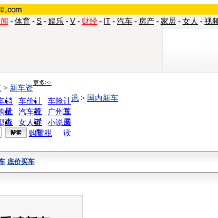
新闻
-
体育
-
S
-
娱乐
-
V
-
财经
-
IT
-
汽车
-
房产
-
家居
-
女人
-
视
更多>>
道
>
新车资
讯
>
国内新车
车销
车价计
车险计
量
算
算
购优
汽车投
广州车
惠
诉
展
型查
女人宝
小说阅
询
典
读
购置税
车
底价买车