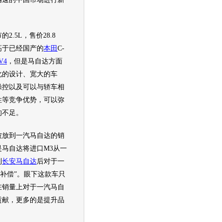
.5L，售价28.8
高于已经国产的
本田
C-
V4
，但是
马自达
方面
化的设计、宽大的车
操控以及可以与轿车相
性等竞争优势，可以弥
的不足。
放到
一汽马自达
的销
是
马自达
将进口M3从
一
到
长安马自达
后对于
一
“补偿”。眼下这款车只
在销量上对于
一汽马自
贡献，更多的是提升品