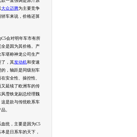
这款一直强调是原汁原
以
大众迈腾
为主要竞争
级轿车来说，价格还算
5会对明年车市有所
完全是因为其价格。产
款车堪称神龙公司生产
型
了，其
发动机
和变速
进的，轴距是同级别车
而在安全性、操控性、
面又延续了欧洲车的传
东风雪铁龙
副总经理魏
，这是款与传统欧系车
产品。
统，主要是因为C5
基本是日系车的天下，