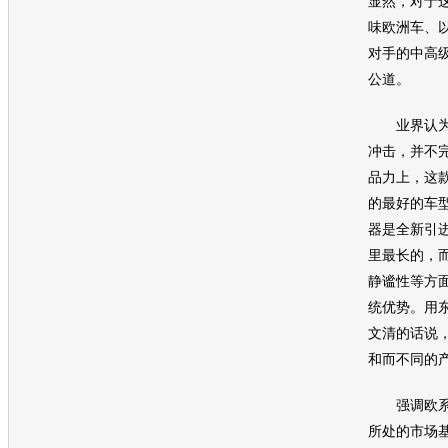
显然，对于
味欧洲车、
对手的中高
公道。
业界认为C
冲击，并不
品力上，这
的最好的
车
器是全新引
里最长的，
静谧性等方
统优势。用
文清的话说
和而不同的
强调欧系血
所处的市场