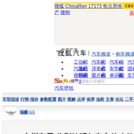
搜狐
ChinaRen
17173
焦点房地
产
搜狗
实用工具
汽车频道
>
购车频
工信部
汽车图
汽车报
汽
油耗
片
价
汽车经
违章查
车型对
团
销商
询
比
搜狗浏
图片欣
单词翻
车
览器
赏
译
汽车壁纸
车型综述
行情-报价
参数配置
图片
图解
点评
保养
油耗
文章
论坛
二手
瑞麒 G5