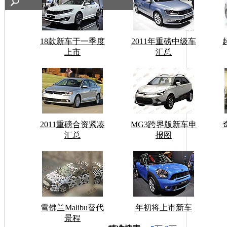
18款新车于一季度
2011年重磅中级车
上市
汇总
2011重磅合资紧凑
MG3跨界版新车申
汇总
报图
雪佛兰Malibu替代
年初将上市新车
景程