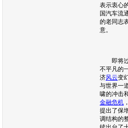
表示衷心
国
汽车
流
的老同志
意。
即将过去
不平凡的
济
风云
变
与世界一
啸的冲击
金融危机
提出了保
调结构的
续出台了