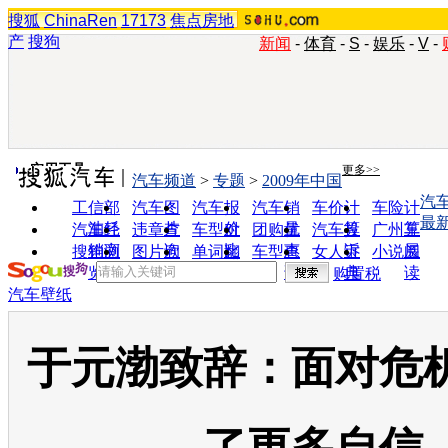
搜狐
ChinaRen
17173
焦点房地
产
搜狗
新闻
-
体育
-
S
-
娱乐
-
V
-
实用工具
更多>>
汽车频道
>
专题
>
2009年中国
汽
工信部
汽车图
汽车报
汽车销
车价计
车险计
最
油耗
片
价
量
算
算
汽车经
违章查
车型对
团购优
汽车投
广州车
销商
询
比
惠
诉
展
搜狗浏
图片欣
单词翻
车型查
女人宝
小说阅
览器
赏
译
询
典
读
购置税
汽车壁纸
于元渤致辞：面对危