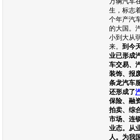
万辆
汽车
生，标志
个年产
汽
的大国。
小到大从
来。
到今
业已形成
车
交易、
装饰、报
条龙
汽车
还形成了
保险、融
拍卖、综
市场、连
业态。从
人。为我