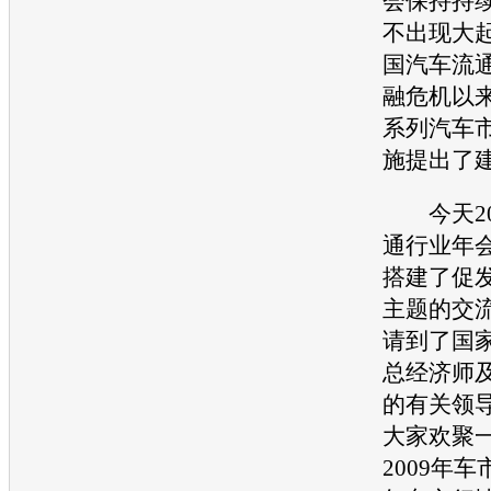
会保持持
不出现大
国
汽车
流
融危机
以
系列
汽车
施提出了
今天20
通行业年
搭建了促
主题的交
请到了国
总经济师
的有关领
大家欢聚
2009年车