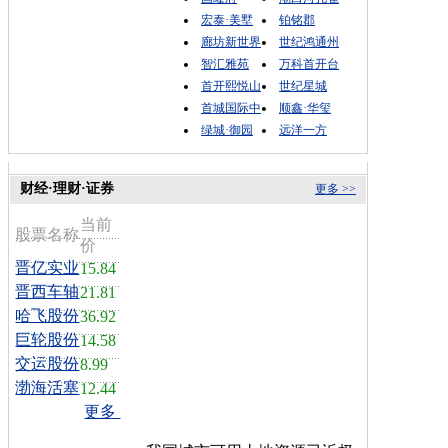
宏泰·美墅
铂铭郡
廊坊新世界
世纪鸿通州
智汇雅苑
万科首开台
首开熙悦山
世纪星城
首城国际中
顺鑫·华玺
绿城·御园
远洋一方
财经·理财·证券
更多 >>
当前
股票名称
价
晋亿实业
15.84
晋西车轴
21.81
哈飞股份
36.92
巨轮股份
14.58
交运股份
8.99
渤海活塞
12.44
更多