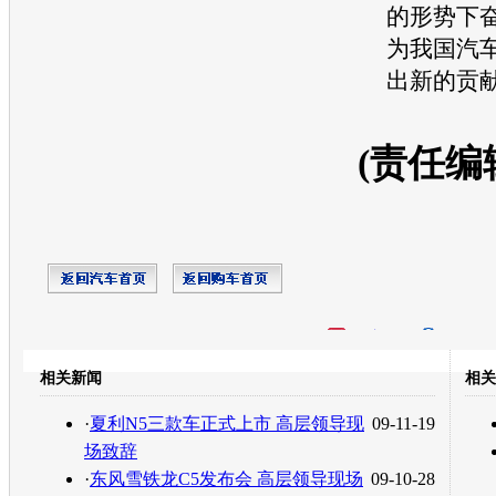
的形势下
为我国
汽
出新的贡
(责任编
开心网
人人网
豆瓣
相关新闻
相关
转发至：
·
夏利N5三款车正式上市 高层领导现
09-11-19
场致辞
·
东风雪铁龙C5发布会 高层领导现场
09-10-28