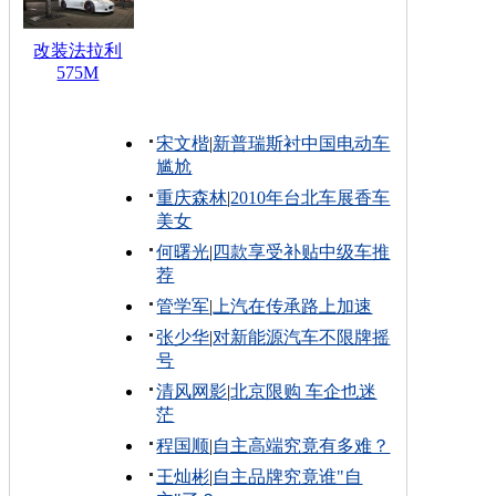
改装法拉利
575M
宋文楷
|
新普瑞斯衬中国电动车
尴尬
重庆森林
|
2010年台北车展香车
美女
何曙光
|
四款享受补贴中级车推
荐
管学军
|
上汽在传承路上加速
张少华
|
对新能源汽车不限牌摇
号
清风网影
|
北京限购 车企也迷
茫
程国顺
|
自主高端究竟有多难？
王灿彬
|
自主品牌究竟谁"自