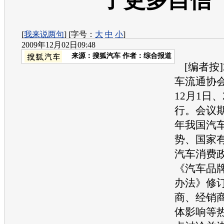
了更多自信
[
我来说两句
] [字号：
大
中
小
]
2009年12月02日09:48
来源：
搜狐汽车
作者：综合报道
[编者按]
车流通协会
12月1日
行。会议期
年我国
汽
势、国家
汽车
消费
《
汽车
品
办法》修
商、经销
体影响等