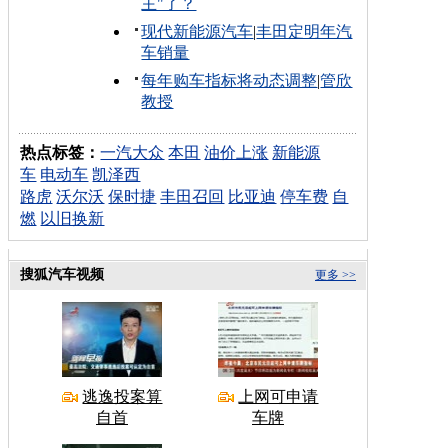
主"了？
现代新能源汽车
|
丰田定明年汽
车销量
每年购车指标将动态调整
|
管欣
教授
热点标签：
一汽大众
本田
油价上涨
新能源
车
电动车
凯泽西
路虎
沃尔沃
保时捷
丰田召回
比亚迪
停车费
自
燃
以旧换新
搜狐汽车视频
更多 >>
逃逸投案算
上网可申请
自首
车牌