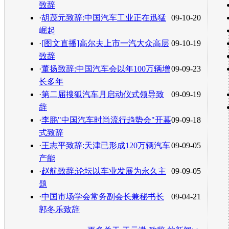
致辞
·
胡茂元致辞:中国汽车工业正在迅猛
09-10-20
崛起
·
[图文直播]高尔夫上市一汽大众高层
09-10-19
致辞
·
董扬致辞:中国汽车会以年100万辆增
09-09-23
长多年
·
第二届搜狐汽车月启动仪式领导致
09-09-19
辞
·
李鹏"中国汽车时尚流行趋势会"开幕
09-09-18
式致辞
·
王志平致辞:天津已形成120万辆汽车
09-09-05
产能
·
赵航致辞:论坛以车业发展为永久主
09-09-05
题
·
中国市场学会常务副会长兼秘书长
09-04-21
郭冬乐致辞