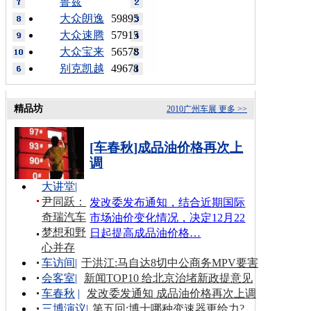
鲁兹
大众朗逸
59895
大众速腾
57915
大众宝来
56578
别克凯越
49678
精品坊
2010广州车展
更多 >>
[车春秋]成品油价格再次上
调
大讲堂
|
尹同跃：
发改委发布通知，结合近期国际
奇瑞汽车
市场油价变化情况，决定12月22
梦想和野
日起提高成品油价格…
心并存
车访间
|
于洪江:马自达8切中公商务MPV要害
会客室
|
新闻TOP10 给北京治堵新政提意见
车春秋
|
发改委发通知 成品油价格再次上调
三博演议
|
第五回:博士哪种变速器更给力?