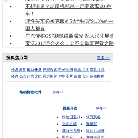
不想追尾？老司机都说一定要远离这6种
车！
理性买车必须克服的5大“毛病”91.3%的中
国人都有
广汽传祺GS7测试谍照曝光 配大尺寸屏幕
宝沃2017还会火么，会不会重复观致之路
搜狐焦点网
更多 >>
楼盘速查
最新开盘
户型搜索
电子地图
楼盘点评
贷款计算
楼盘动态
购房导航
看房图片
户型图片
装修论坛
装修图库
热销楼盘推荐
更多>>
最新开盘
更多>>
绿地国宝21
领秀慧谷
北京方糖
澜馨墅
潮白河孔雀
绿宸万华城
国隆府
潮白河孔雀