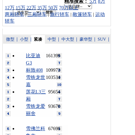
车型搜索：
精准搜索：
5万
8万
12万
15万
22万
35万
50万
70万以上
两厢轿车
|
三厢轿车
|
旅行轿车
|
敞篷轿车
|
运动
轿车
微型
小型
紧凑
中型
中大型
豪华型
SUV
比亚迪
161399
G3
标致408
109973
雪铁龙世
103534
嘉
莲花L3三
95654
厢
雪铁龙爱
93670
丽舍
雪佛兰科
67696