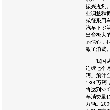
振兴规划
业调整和
减征乘用
汽车
下乡
出台极大
的信心，
激了消费
我国从
连续七个
辆。预计
1300万辆
将达到32
车
消费量也
万辆。200