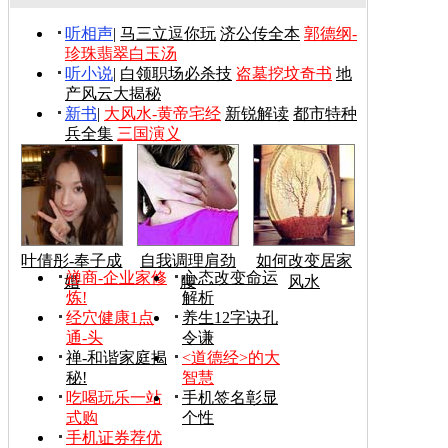
听相声
|
马三立逗你玩
济公传全本
郭德纲-
珍珠翡翠白玉汤
听小说
|
白领职场必杀技
盗墓挖坟奇书
地
产风云大揭秘
新书
|
大风水-黄帝宅经
新锐解读
都市特种
兵全集
三国演义
叶倩彤-奉子成
自我调理肩劲
如何改变居家
禅商-企业家修
心态改变命运
婚
腰
风水
炼!
解析
经穴健康1点
养生12字诀孔
通-头
令谦
禅-和谐家庭揭
<道德经>的大
秘!
智慧
吃喝玩乐一站
手机签名彰显
式购
个性
手机证券荐优