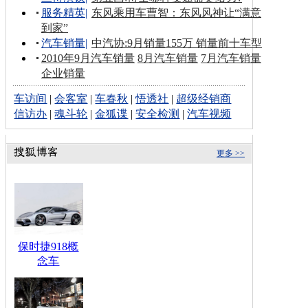
服务精英
|
东风乘用车曹智：东风风神让“满意
到家”
汽车销量
|
中汽协:9月销量155万 销量前十车型
2010年9月汽车销量
8月汽车销量
7月汽车销量
企业销量
车访间
|
会客室
|
车春秋
|
悟透社
|
超级经销商
信访办
|
魂斗轮
|
金狐谍
|
安全检测
|
汽车视频
更多 >>
保时捷918概
念车