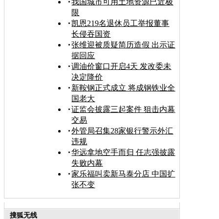
我国城市可用土地资源已近极
限
凯恩219名退休员工举报董事
长侵吞国资
张维迎被质疑简历造假 出示证
据回应
调油价窗口开启4天 发改委未
决定降价
新鞍钢正式成立 将成钢铁业全
国老大
证监会披露三起案件 狙击内幕
交易
外管局召集28家银行警示外汇
违规
华远拿地空手而归 任志强披露
失败内幕
家乐福叫卖新马泰分店 中国扩
张不变
搜狐无线