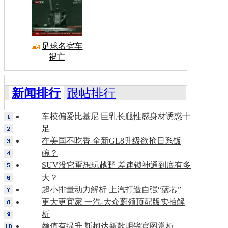
足球名宿车
祸亡
新闻排行
跟帖排行
车模偏爱比基尼 巨乳长腿性感身材诱惑十
足
在美国不吃香 全新GL8升级欲抢日系饭
碗？
SUV没它甭想玩越野 差速锁神通到底有多
大？
超小排量动力解析 上汽打造自强“蓝芯”
更大更宜家 一汽-大众蔚领顶配版实拍解
析
颜值有提升 斯柯达新款明锐官图赏析