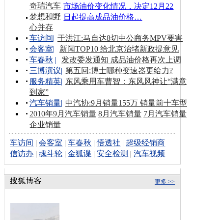
奇瑞汽车
市场油价变化情况，决定12月22
梦想和野
日起提高成品油价格…
心并存
车访间
|
于洪江:马自达8切中公商务MPV要害
会客室
|
新闻TOP10 给北京治堵新政提意见
车春秋
|
发改委发通知 成品油价格再次上调
三博演议
|
第五回:博士哪种变速器更给力?
服务精英
|
东风乘用车曹智：东风风神让“满意
到家”
汽车销量
|
中汽协:9月销量155万 销量前十车型
2010年9月汽车销量
8月汽车销量
7月汽车销量
企业销量
车访间
|
会客室
|
车春秋
|
悟透社
|
超级经销商
信访办
|
魂斗轮
|
金狐谍
|
安全检测
|
汽车视频
更多 >>