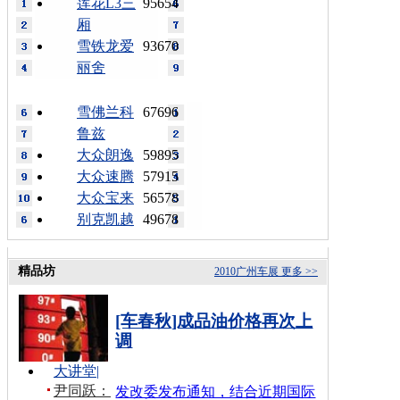
莲花L3三
95654
厢
雪铁龙爱
93670
丽舍
雪佛兰科
67696
鲁兹
大众朗逸
59895
大众速腾
57915
大众宝来
56578
别克凯越
49678
精品坊
2010广州车展
更多 >>
[车春秋]成品油价格再次上
调
大讲堂
|
尹同跃：
发改委发布通知，结合近期国际