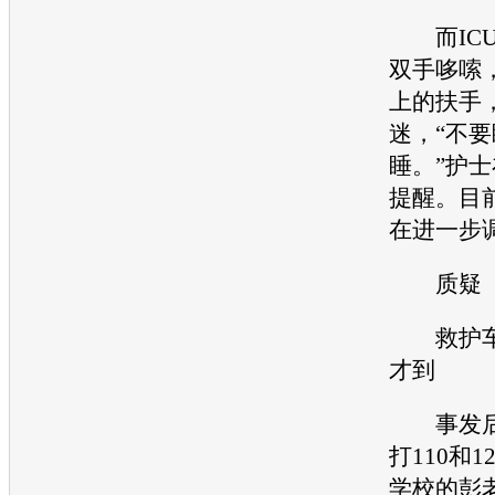
而ICU
双手哆嗦
上的扶手
迷，“不
睡。”护
提醒。目
在进一步
质疑
救护车
才到
事发后
打110和
学校的彭