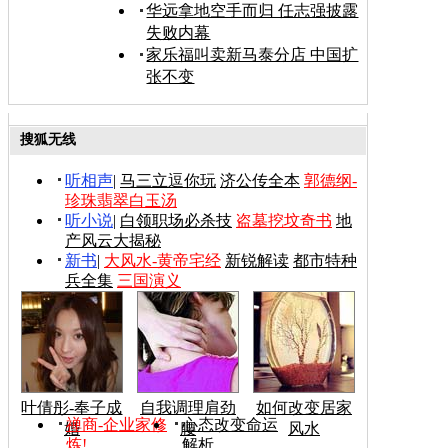
华远拿地空手而归 任志强披露
失败内幕
家乐福叫卖新马泰分店 中国扩
张不变
搜狐无线
听相声
|
马三立逗你玩
济公传全本
郭德纲-
珍珠翡翠白玉汤
听小说
|
白领职场必杀技
盗墓挖坟奇书
地
产风云大揭秘
新书
|
大风水-黄帝宅经
新锐解读
都市特种
兵全集
三国演义
叶倩彤-奉子成
自我调理肩劲
如何改变居家
禅商-企业家修
心态改变命运
婚
腰
风水
炼!
解析