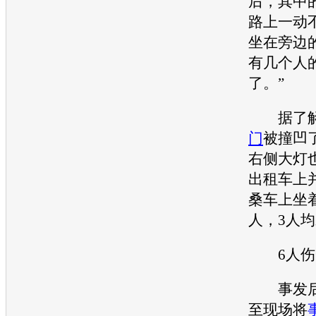
后，其中
路上一动
坐在旁边
有几个人
了。”
据了解
门
被撞凹
右侧大灯
出租车上
桑车上坐
人，3人
6人伤
事发后
至现场将