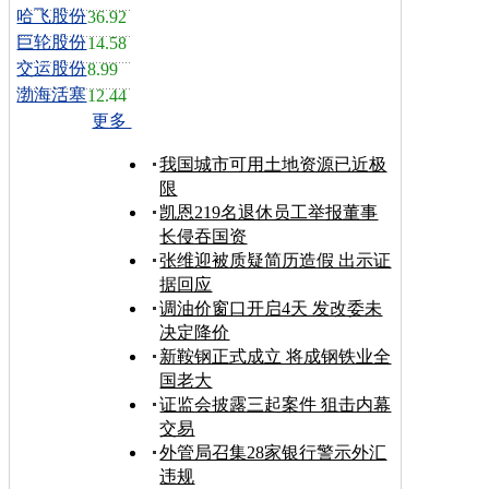
哈飞股份
36.92
巨轮股份
14.58
交运股份
8.99
渤海活塞
12.44
更多
我国城市可用土地资源已近极
限
凯恩219名退休员工举报董事
长侵吞国资
张维迎被质疑简历造假 出示证
据回应
调油价窗口开启4天 发改委未
决定降价
新鞍钢正式成立 将成钢铁业全
国老大
证监会披露三起案件 狙击内幕
交易
外管局召集28家银行警示外汇
违规