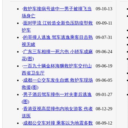
转发至：
·
救护车接病号途中一男子被撞飞当
09-10-13
场身亡
·
面对甲流 江铃造全新负压防疫型救
09-09-11
护车
·
的哥撞人逃逸 驾车逃逸乘客目击熟
09-07-31
视无睹
·
广东三车相撞一死六伤 小轿车成麻
09-06-24
花(图)
·
一百九十辆金杯海狮救护车交付山
09-06-19
西省卫生厅
·
成都一公交车发生自燃 救护车现场
09-06-05
救援(图)
·
男子酒后驾车撞伤一对夫妻后逃逸
09-01-27
(图)
·
香港亚视高层撞伤内地女游客 伤者
08-12-29
送医
·
成都公交车对撞 乘客以为地震多数
08-09-12