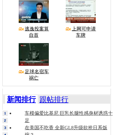
逃逸投案算
上网可申请
自首
车牌
足球名宿车
祸亡
新闻排行
跟帖排行
车模偏爱比基尼 巨乳长腿性感身材诱惑十
足
在美国不吃香 全新GL8升级欲抢日系饭
碗？