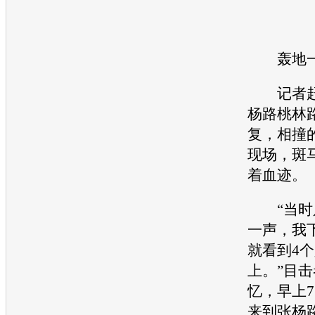
轰地一
记者赶
杨路桃林
复，相撞
现场，斑
着血迹。
“当时只
一声，我
就看到4
上。”目
忆，早上
来到张杨