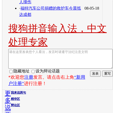
人撞伤
·
福特汽车公司捐赠的救护车今晨抵
08-05-18
达成都
搜狗拼音输入法，中文
处理专家
隐藏地址
设为辩论话题
*欢迎您
注册
发言。请点击右上角
“新用
户注册”
进行注册！
更
我来说两句
多
精华区
辩论区
说