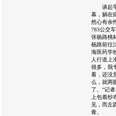
谈起早
幕，躺在
然心有余
783公交
张杨路桃
杨路前往
海医药学
人行道上
很多，我
看，还没
么，就两
了。”记
上包着纱
见，而左
膏。