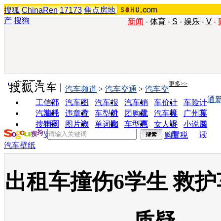
搜狐
ChinaRen
17173
焦点房地
产
搜狗
新闻
-
体育
-
S
-
娱乐
-
V
-
实用工具
更多>>
汽车频道
>
汽车交通
>
汽车交
通
工信部
汽车图
汽车报
汽车销
车价计
车险计
油耗
片
价
量
算
算
汽车经
违章查
车型对
团购优
汽车投
广州车
销商
询
比
惠
诉
展
搜狗浏
图片欣
单词翻
车型查
女人宝
小说阅
览器
赏
译
询
典
读
购置税
汽车壁纸
出租车撞伤6学生 救