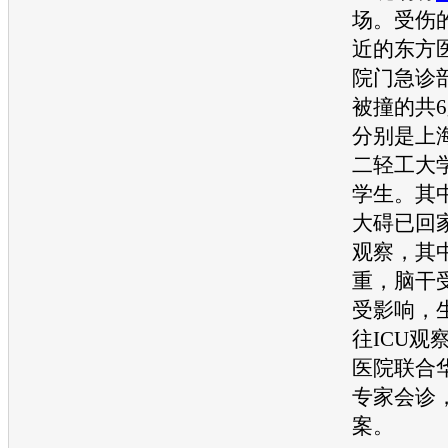
场。受伤
近的东方
院门急诊
被撞的共6
分别是上
二轻工大
学生。其
大碍已回
观察，其
重，脑干
受影响，
往ICU观
医院联合
专家会诊
案。