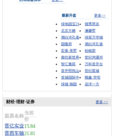
最新开盘
更多>>
绿地国宝21
领秀慧谷
北京方糖
澜馨墅
潮白河孔雀
绿宸万华城
国隆府
潮白河孔雀
宏泰·美墅
铂铭郡
廊坊新世界
世纪鸿通州
智汇雅苑
万科首开台
首开熙悦山
世纪星城
首城国际中
顺鑫·华玺
绿城·御园
远洋一方
财经·理财·证券
更多 >>
当前
股票名称
价
晋亿实业
15.84
晋西车轴
21.81