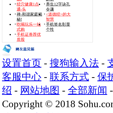
经穴健康1点
养生12字诀孔
通-头
令谦
禅-和谐家庭揭
<道德经>的大
秘!
智慧
吃喝玩乐一站
手机签名彰显
式购
个性
手机证券荐优
质股
设置首页
-
搜狗输入法
-
客服中心
-
联系方式
-
保
绍
-
网站地图
-
全部新闻
Copyright
©
2018 Sohu.com