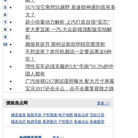
SUV没它甭想玩越野 差速锁神通到底有多
大？
超小排量动力解析 上汽打造自强“蓝芯”
更大更宜家 一汽-大众蔚领顶配版实拍解
析
颜值有提升 斯柯达新款明锐官图赏析
不想追尾？老司机都说一定要远离这6种
车！
理性买车必须克服的5大“毛病”91.3%的中
国人都有
广汽传祺GS7测试谍照曝光 配大尺寸屏幕
宝沃2017还会火么，会不会重复观致之路
搜狐焦点网
更多 >>
楼盘速查
最新开盘
户型搜索
电子地图
楼盘点评
贷款计算
楼盘动态
购房导航
看房图片
户型图片
装修论坛
装修图库
热销楼盘推荐
更多>>