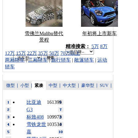
雪佛兰Malibu替代
年初将上市新车
景程
车型搜索：
精准搜索：
5万
8万
12万
15万
22万
35万
50万
70万以上
两厢轿车
|
三厢轿车
|
旅行轿车
|
敞篷轿车
|
运动
轿车
微型
小型
紧凑
中型
中大型
豪华型
SUV
比亚迪
161399
G3
标致408
109973
雪铁龙世
103534
嘉