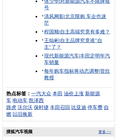
张少华
|
对新能源汽车不限牌摇
号
清风网影
|
北京限购 车企也迷
茫
程国顺
|
自主高端究竟有多难？
王灿彬
|
自主品牌究竟谁"自
主"了？
现代新能源汽车
|
丰田定明年汽
车销量
每年购车指标将动态调整
|
管欣
教授
热点标签：
一汽大众
本田
油价上涨
新能源
车
电动车
凯泽西
路虎
沃尔沃
保时捷
丰田召回
比亚迪
停车费
自
燃
以旧换新
搜狐汽车视频
更多 >>