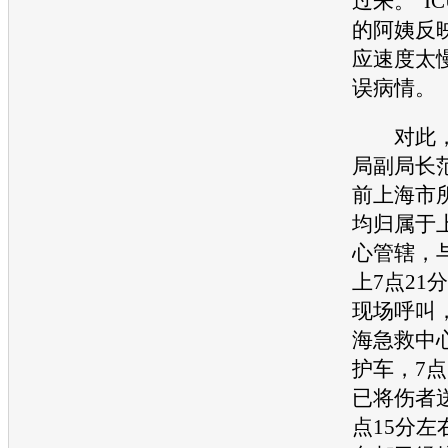
过来。”I
的阿姨反
应速度太
误病情。
对此，
局副局长
前上海市
均归属于
心管辖，
上7点21
现场呼叫，
海急救中
护车，7点
已将伤者
点15分左