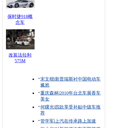
保时捷918概
念车
改装法拉利
575M
宋文楷
|
新普瑞斯衬中国电动车
尴尬
重庆森林
|
2010年台北车展香车
美女
何曙光
|
四款享受补贴中级车推
荐
管学军
|
上汽在传承路上加速