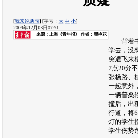
质疑
[
我来说两句
] [字号：
大
中
小
]
2009年12月03日07:51
来源：
上海《青年报》
作者：瞿艳花
背着书
学去，没
突遭飞来
7点20分
张杨路、
一起意外
一辆普桑
撞后，出
行道，将
灯的学生
学生伤势