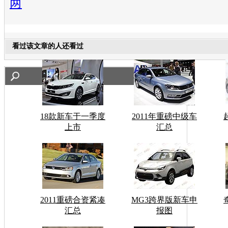
两
看过该文章的人还看过
18款新车于一季度
2011年重磅中级车
上市
汇总
2011重磅合资紧凑
MG3跨界版新车申
汇总
报图