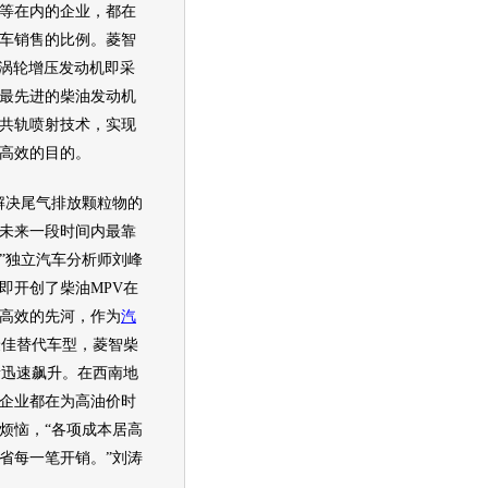
等在内的企业，都在
车销售的比例。
菱智
油涡轮增压
发动机
即采
最先进的柴油
发动机
共轨喷射技术，实现
高效的目的。
决尾气排放颗粒物的
未来一段时间内最靠
”独立
汽车
分析师刘峰
即开创了柴油
MPV
在
高效的先河，作为
汽
最佳替代
车型
，
菱智
柴
量迅速飙升。在西南地
企业都在为高
油价
时
烦恼，“各项成本居高
省每一笔开销。”刘涛