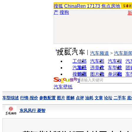
搜狐
ChinaRen
17173
焦点房地
产
搜狗
实用工具
汽车频道
>
汽车新
工信部
汽车图
汽车报
汽
油耗
片
价
汽车经
违章查
车型对
团
销商
询
比
搜狗浏
图片欣
单词翻
车
览器
赏
译
汽车壁纸
车型综述
行情-报价
参数配置
图片
图解
点评
油耗
文章
论坛
二手车
底
东风风行 菱智