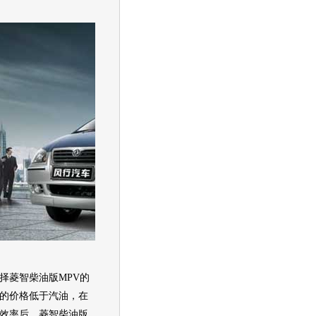
择
菱智
柴油版
MPV
的
的价格低于
汽油
，在
效率后，
菱智
柴油版