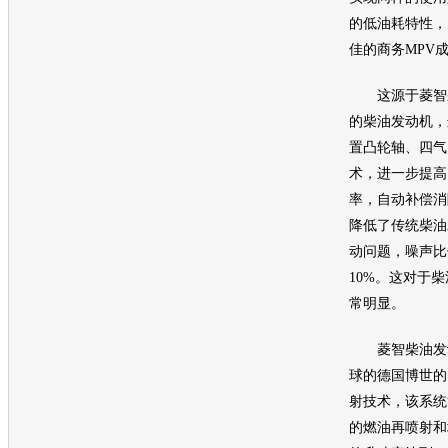
的低油耗特性，
佳的商务
MPV
这源于
菱智
的柴油
发动机
，
置凸轮轴、四气
术，进一步提高
率，自动补偿消
降低了传统柴油
动问题，噪声比
10%。这对于
常明显。
菱智
柴油
发
球的德国博世的
射技术，该系统
的燃油再喷射和