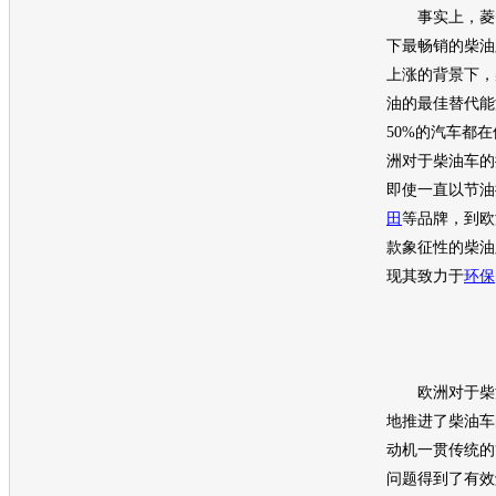
事实上，
菱
下最畅销的柴油
上涨的背景下，
油的最佳替代能
50%的
汽车
都在
洲对于柴油车的
即使一直以节油
田
等品牌，到欧
款象征性的柴油
现其致力于
环保
欧洲对于柴油
地推进了柴油车
动机
一贯传统的
问题得到了有效