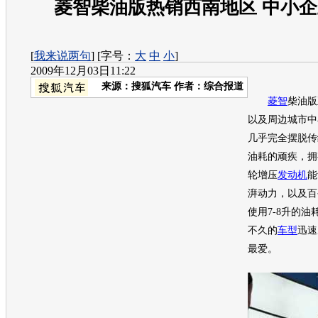
菱智柴油版热销西南地区 中小
[
我来说两句
] [字号：
大
中
小
]
2009年12月03日11:22
来源：
搜狐汽车
作者：综合报道
菱智
柴油版
以及周边城市中
几乎完全摆脱传
油耗的顽疾，拥
轮增压
发动机
能
湃动力，以及百
使用7-8升的
不久的
车型
迅速
最爱。