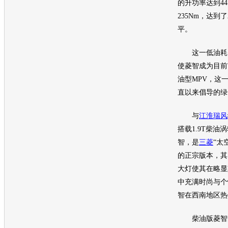
的升功率达到44
235Nm，达到了
平。
这一低油耗、
使
菱智
成为目前
油型
MPV
，这
直以来倡导的绿
与
江淮瑞风
搭载1.9T柴油
智
，是
三菱
“太
的正宗版本，其
大灯使其在略显
中充满时尚与个
智
在西南地区热
柴油版
菱智