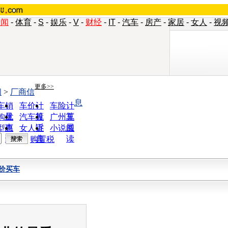
新闻
-
体育
-
S
-
娱乐
-
V
-
财经
-
IT
-
汽车
-
房产
-
家居
-
女人
-
视
更多>>
闻
>
厂商信
息
车销
车价计
车险计
量
算
算
购优
汽车投
广州车
惠
诉
展
型查
女人宝
小说阅
询
典
读
购置税
价买车