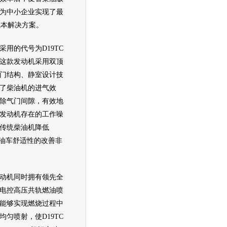
为中小企业实现了最
成本解决方案。
采用的代号为D19TC
这款
发动机
采用双顶
门结构、静室设计技
了柴油机的进气效
除气门间隙，有效地
发动机
存在的工作噪
传统柴油机降低
柴油车舒适性的改善非
动机
同时拥有领先全
电控高压共轨燃油喷
能够实现燃烧过程中
均匀喷射，使D19TC