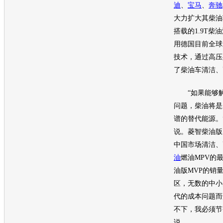
迪
、
宝马
、
奔驰
大力扩大其柴油
搭载的1.9T柴
用德国目前全球
技术，通过高压
了柴油车清洁、
“如果能够解
问题，柴油将是
谱的替代能源。
说。
菱智
柴油版
中国市场清洁、
油
燃油
MPV
的
油版MVP的销
区，无数的中小
代的成本问题而
不下，我必须节
说。