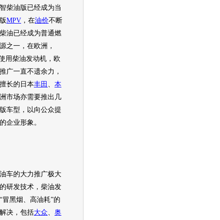
智
柴油版已经成为当
版
MPV
，在
油价
不断
柴油已经成为普通燃
源之一，在欧洲，
使用柴油
发动机
，欧
推广一直不遗余力，
擅长的日本
丰田
、
本
洲市场亦需要推出几
版
车型
，以向公众提
的企业形象。
车的大力推广极大
的研发技术，柴油
发
“冒黑烟、高油耗”的
解决，包括
大众
、
奥