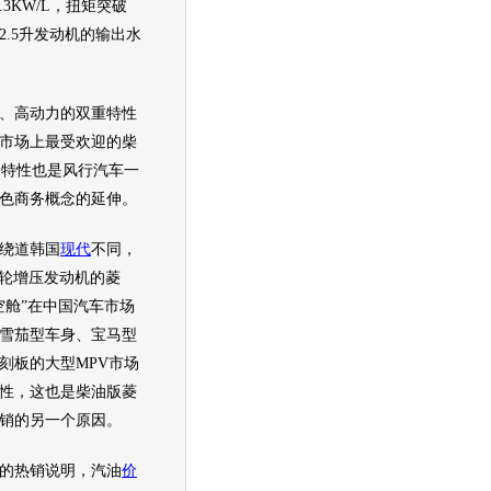
.3KW/L，扭矩突破
2.5升
发动机
的输出水
高动力的双重特性
市场上最受欢迎的柴
一特性也是
风行
汽车
一
色商务概念的延伸。
绕道韩国
现代
不同，
涡轮增压
发动机
的
菱
空舱”在中国
汽车
市场
雪茄型车身、
宝马
型
刻板的大型
MPV
市场
性，这也是柴油版
菱
销的另一个原因。
的热销说明，汽油
价