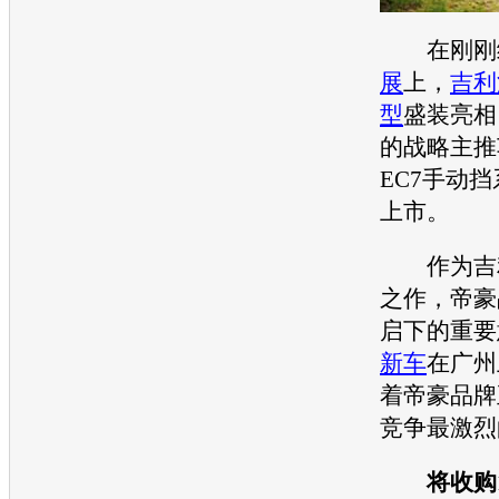
在刚刚
展
上，
吉利
型
盛装亮相
的战略主推
EC7手动
上市。
作为
吉
之作，帝豪
启下的重要
新车
在广州
着帝豪品牌
竞争最激烈
将收购1