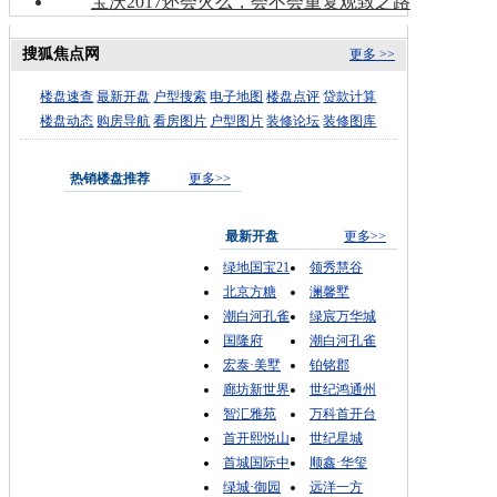
宝沃2017还会火么，会不会重复观致之路
搜狐焦点网
更多 >>
楼盘速查
最新开盘
户型搜索
电子地图
楼盘点评
贷款计算
楼盘动态
购房导航
看房图片
户型图片
装修论坛
装修图库
热销楼盘推荐
更多>>
最新开盘
更多>>
绿地国宝21
领秀慧谷
北京方糖
澜馨墅
潮白河孔雀
绿宸万华城
国隆府
潮白河孔雀
宏泰·美墅
铂铭郡
廊坊新世界
世纪鸿通州
智汇雅苑
万科首开台
首开熙悦山
世纪星城
首城国际中
顺鑫·华玺
绿城·御园
远洋一方