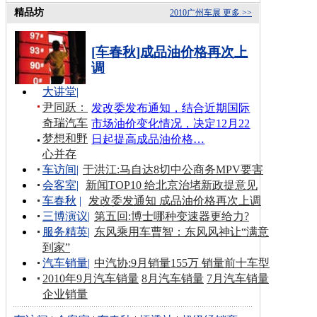
精品坊
2010广州车展
更多 >>
[车春秋]成品油价格再次上
调
大讲堂
|
尹同跃：
发改委发布通知，结合近期国际
奇瑞汽车
市场油价变化情况，决定12月22
梦想和野
日起提高成品油价格…
心并存
车访间
|
于洪江:马自达8切中公商务MPV要害
会客室
|
新闻TOP10 给北京治堵新政提意见
车春秋
|
发改委发通知 成品油价格再次上调
三博演议
|
第五回:博士哪种变速器更给力?
服务精英
|
东风乘用车曹智：东风风神让“满意
到家”
汽车销量
|
中汽协:9月销量155万 销量前十车型
2010年9月汽车销量
8月汽车销量
7月汽车销量
企业销量