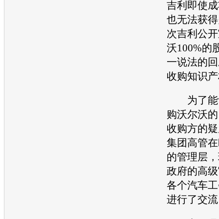
吉利
即使成
也无法获得
次
吉利
公开
沃
100%
一说法的回
收购知识产
为了能够
购
沃尔沃
的
收购方的疑
集团高管在
的管理层，
政府的高级
各个
汽车
工
进行了交流