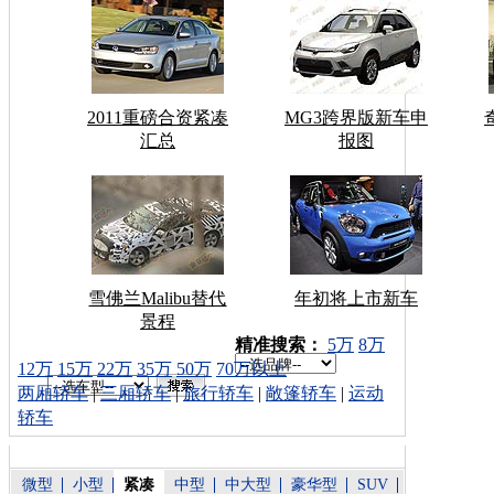
2011重磅合资紧凑
MG3跨界版新车申
汇总
报图
雪佛兰Malibu替代
年初将上市新车
景程
车型搜索：
精准搜索：
5万
8万
12万
15万
22万
35万
50万
70万以上
两厢轿车
|
三厢轿车
|
旅行轿车
|
敞篷轿车
|
运动
轿车
微型
小型
紧凑
中型
中大型
豪华型
SUV