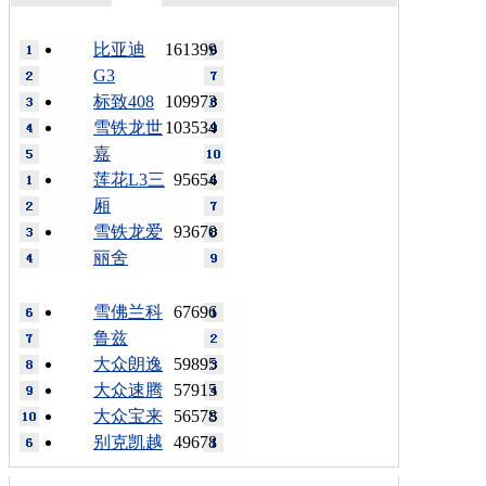
比亚迪
161399
G3
标致408
109973
雪铁龙世
103534
嘉
莲花L3三
95654
厢
雪铁龙爱
93670
丽舍
雪佛兰科
67696
鲁兹
大众朗逸
59895
大众速腾
57915
大众宝来
56578
别克凯越
49678