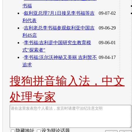
书福
·
叙利亚总理7月1日接见李书福等吉
09-07-02
利代表
·
吉利老总李书福参观叙利亚中国吉
09-06-29
利4S店
·
李书福:吉利是中国研究生教育模
09-06-01
式"探索者"
·
李书福:沃尔沃神秘又美丽 吉利暂不
09-04-17
追求
搜狗拼音输入法，中文
处理专家
隐藏地址
设为辩论话题