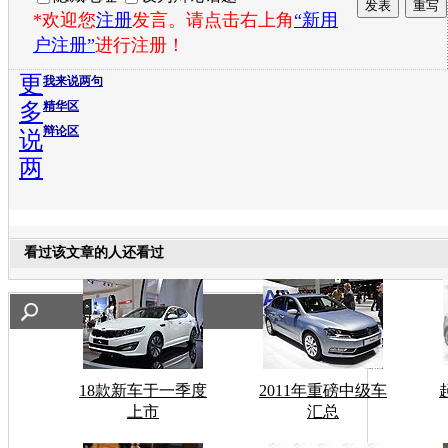
*欢迎您
注册
发言。请点击右上角
“新用
户注册”
进行注册！
更
我来说两句
多
精华区
辩论区
说
两
看过该文章的人还看过
18款新车于一季度
2011年重磅中级车
上市
汇总