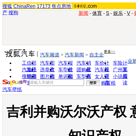
搜狐
ChinaRen
17173
焦点房地
产
搜狗
新闻
-
体育
-
S
-
娱乐
-
V
-
实用工具
更多>>
汽车频道
>
汽车新闻
>
自主企
业
工信部
汽车图
汽车报
汽车销
车价计
车险计
油耗
片
价
量
算
算
汽车经
违章查
车型对
团购优
汽车投
广州车
销商
询
比
惠
诉
展
搜狗浏
图片欣
单词翻
车型查
女人宝
小说阅
览器
赏
译
询
典
读
购置税
汽车壁纸
吉利并购沃尔沃产权 