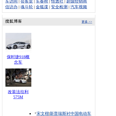
车访间
|
会客室
|
车春秋
|
悟透社
|
超级经销商
信访办
|
魂斗轮
|
金狐谍
|
安全检测
|
汽车视频
更多 >>
保时捷918概
念车
改装法拉利
575M
宋文楷
|
新普瑞斯衬中国电动车