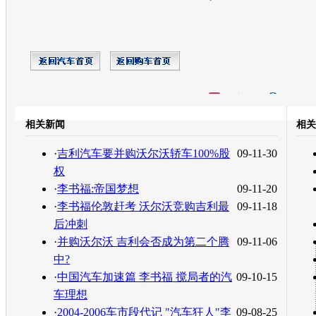
开心网
人人网
豆瓣
相关新闻
相关
转发至：
·
吉利汽车要并购沃尔沃轿车100%股
09-11-30
权
·
李书福:帝国梦想
09-11-20
·
李书福伦敦赶考 沃尔沃竞购吉利最
09-11-18
后冲刺
·
并购沃尔沃 吉利会否成为第二个腾
09-11-06
中?
·
中国汽车加速篇 李书福 搅局者的汽
09-10-15
车理想
·
2004-2006车市段代记 "汽车狂人"李
09-08-25