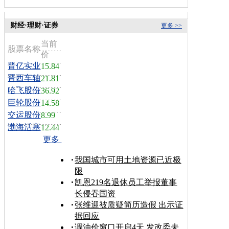
财经·理财·证券
更多 >>
当前
股票名称
价
晋亿实业
15.84
晋西车轴
21.81
哈飞股份
36.92
巨轮股份
14.58
交运股份
8.99
渤海活塞
12.44
更多
我国城市可用土地资源已近极
限
凯恩219名退休员工举报董事
长侵吞国资
张维迎被质疑简历造假 出示证
据回应
调油价窗口开启4天 发改委未