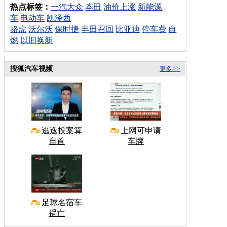
热点标签：
一汽大众
本田
油价上涨
新能源
车
电动车
凯泽西
路虎
沃尔沃
保时捷
丰田召回
比亚迪
停车费
自
燃
以旧换新
搜狐汽车视频
更多 >>
逃逸投案算
上网可申请
自首
车牌
足球名宿车
祸亡