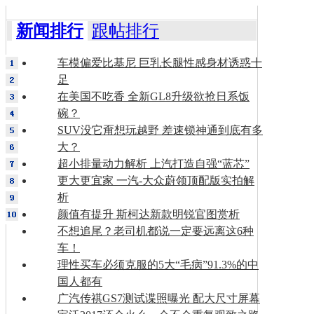
新闻排行
跟帖排行
车模偏爱比基尼 巨乳长腿性感身材诱惑十
足
在美国不吃香 全新GL8升级欲抢日系饭
碗？
SUV没它甭想玩越野 差速锁神通到底有多
大？
超小排量动力解析 上汽打造自强“蓝芯”
更大更宜家 一汽-大众蔚领顶配版实拍解
析
颜值有提升 斯柯达新款明锐官图赏析
不想追尾？老司机都说一定要远离这6种
车！
理性买车必须克服的5大“毛病”91.3%的中
国人都有
广汽传祺GS7测试谍照曝光 配大尺寸屏幕