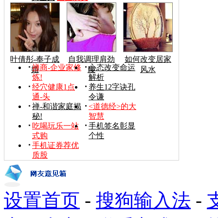
叶倩彤-奉子成
自我调理肩劲
如何改变居家
禅商-企业家修
心态改变命运
婚
腰
风水
炼!
解析
经穴健康1点
养生12字诀孔
通-头
令谦
禅-和谐家庭揭
<道德经>的大
秘!
智慧
吃喝玩乐一站
手机签名彰显
式购
个性
手机证券荐优
质股
设置首页
-
搜狗输入法
-