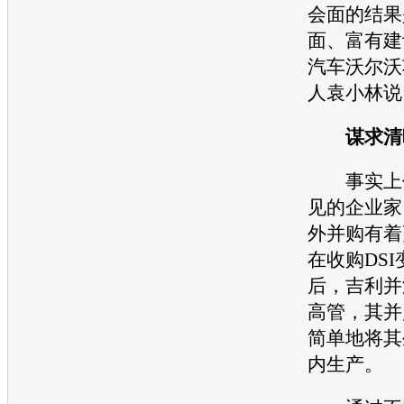
会面的结果
面、富有建
汽车
沃尔沃
人袁小林说
谋求清晰
事实上作
见的企业家
外并购有着
在收购DS
后，
吉利
并
高管，其并
简单地将其
内生产。