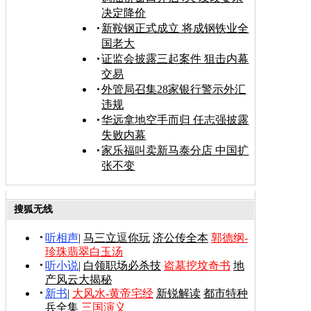
决定降价
新鞍钢正式成立 将成钢铁业全
国老大
证监会披露三起案件 狙击内幕
交易
外管局召集28家银行警示外汇
违规
华远拿地空手而归 任志强披露
失败内幕
家乐福叫卖新马泰分店 中国扩
张不变
搜狐无线
听相声
|
马三立逗你玩
济公传全本
郭德纲-
珍珠翡翠白玉汤
听小说
|
白领职场必杀技
盗墓挖坟奇书
地
产风云大揭秘
新书
|
大风水-黄帝宅经
新锐解读
都市特种
兵全集
三国演义