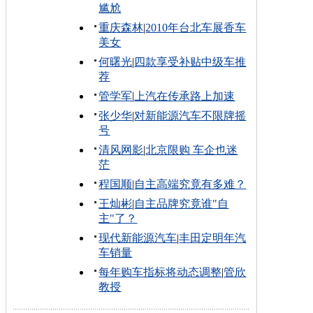
尴尬
重庆森林
|
2010年台北车展香车
美女
何曙光
|
四款享受补贴中级车推
荐
管学军
|
上汽在传承路上加速
张少华
|
对新能源汽车不限牌摇
号
清风网影
|
北京限购 车企也迷
茫
程国顺
|
自主高端究竟有多难？
王灿彬
|
自主品牌究竟谁"自
主"了？
现代新能源汽车
|
丰田定明年汽
车销量
每年购车指标将动态调整
|
管欣
教授