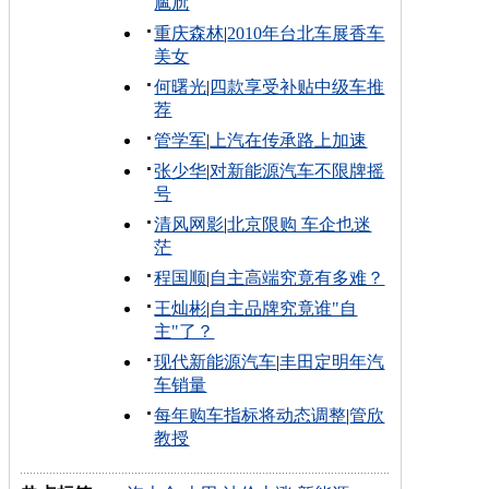
尴尬
重庆森林
|
2010年台北车展香车
美女
何曙光
|
四款享受补贴中级车推
荐
管学军
|
上汽在传承路上加速
张少华
|
对新能源汽车不限牌摇
号
清风网影
|
北京限购 车企也迷
茫
程国顺
|
自主高端究竟有多难？
王灿彬
|
自主品牌究竟谁"自
主"了？
现代新能源汽车
|
丰田定明年汽
车销量
每年购车指标将动态调整
|
管欣
教授