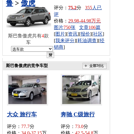
鲁
>
傲虎
评分：
75.2
分
355
人已
评
价格：
29.98-44.98万元
图片
750
张
文章
106
篇
[
图片
][
资讯
][
报价
][
社区
]
斯巴鲁傲虎共有
4
款
[
我来评分
][
耗油调查
][
经
车
销商
]
斯巴鲁傲虎的竞争车型
大众 旅行车
奔驰 C级旅行
评分：
77.7
分
评分：
73.0
分
价格：
34.0-37.15
万
价格：
42.5-54.8
万