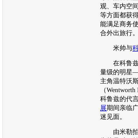
观、车内空
等方面都获
能满足商务
合外出旅行
米帅与
在
科鲁
量级的明星
主角温特沃
（Wentworth
科鲁兹
的代
展
期间亲临
迷见面。
由米勒拍