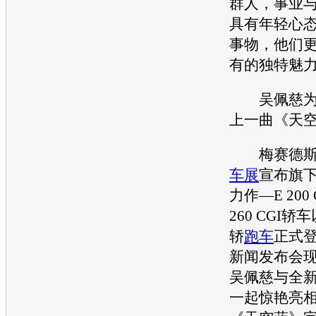
群人，事业
具有年轻心
事物，他们更
有的独特魅
吴佩慈
上一曲《天
梅赛德斯
车展
宣布旗
力作—E 200
260 CGI轿车
轿
跑车
正式
新闻发布会
吴佩慈与全新E
一起惊艳亮