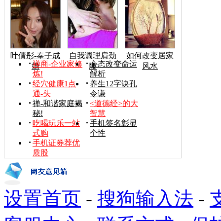
叶倩彤-奉子成
自我调理肩劲
如何改变居家
禅商-企业家修
心态改变命运
婚
腰
风水
炼!
解析
经穴健康1点
养生12字诀孔
通-头
令谦
禅-和谐家庭揭
<道德经>的大
秘!
智慧
吃喝玩乐一站
手机签名彰显
式购
个性
手机证券荐优
质股
设置首页
-
搜狗输入法
-