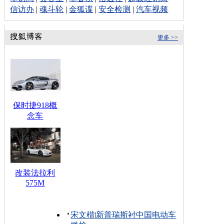
信访办
|
魂斗轮
|
金狐谍
|
安全检测
|
汽车视频
更多 >>
保时捷918概
念车
改装法拉利
575M
宋文楷
|
新普瑞斯衬中国电动车