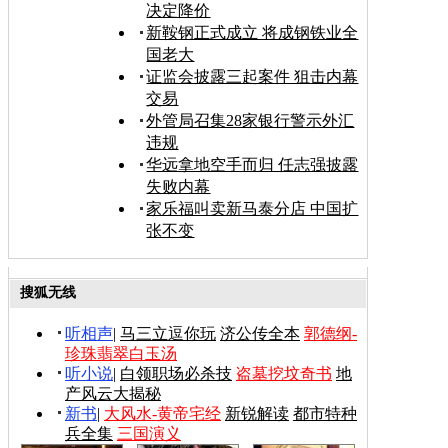
决定降价
新鞍钢正式成立 将成钢铁业全
国老大
证监会披露三起案件 狙击内幕
交易
外管局召集28家银行警示外汇
违规
华远拿地空手而归 任志强披露
失败内幕
家乐福叫卖新马泰分店 中国扩
张不变
搜狐无线
听相声
|
马三立逗你玩
济公传全本
郭德纲-
珍珠翡翠白玉汤
听小说
|
白领职场必杀技
盗墓挖坟奇书
地
产风云大揭秘
新书
|
大风水-黄帝宅经
新锐解读
都市特种
兵全集
三国演义