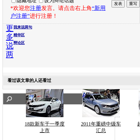
隐藏地址
设为辩论话题
*欢迎您
注册
发言。请点击右上角
“新用
户注册”
进行注册！
更
我来说两句
多
精华区
辩论区
说
两
看过该文章的人还看过
18款新车于一季度
2011年重磅中级车
上市
汇总