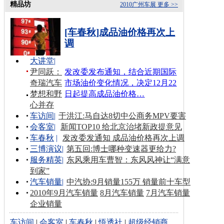
精品坊
2010广州车展
更多 >>
[车春秋]成品油价格再次上
调
大讲堂
|
尹同跃：
发改委发布通知，结合近期国际
奇瑞汽车
市场油价变化情况，决定12月22
梦想和野
日起提高成品油价格…
心并存
车访间
|
于洪江:马自达8切中公商务MPV要害
会客室
|
新闻TOP10 给北京治堵新政提意见
车春秋
|
发改委发通知 成品油价格再次上调
三博演议
|
第五回:博士哪种变速器更给力?
服务精英
|
东风乘用车曹智：东风风神让“满意
到家”
汽车销量
|
中汽协:9月销量155万 销量前十车型
2010年9月汽车销量
8月汽车销量
7月汽车销量
企业销量
车访间
|
会客室
|
车春秋
|
悟透社
|
超级经销商