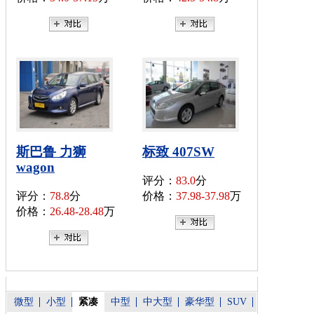
斯巴鲁 力狮
标致 407SW
wagon
评分：
83.0
分
评分：
78.8
分
价格：
37.98-37.98
万
价格：
26.48-28.48
万
微型
小型
紧凑
中型
中大型
豪华型
SUV