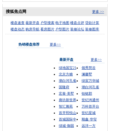
搜狐焦点网
更多 >>
楼盘速查
最新开盘
户型搜索
电子地图
楼盘点评
贷款计算
楼盘动态
购房导航
看房图片
户型图片
装修论坛
装修图库
热销楼盘推荐
更多>>
最新开盘
更多>>
绿地国宝21
领秀慧谷
北京方糖
澜馨墅
潮白河孔雀
绿宸万华城
国隆府
潮白河孔雀
宏泰·美墅
铂铭郡
廊坊新世界
世纪鸿通州
智汇雅苑
万科首开台
首开熙悦山
世纪星城
首城国际中
顺鑫·华玺
绿城·御园
远洋一方