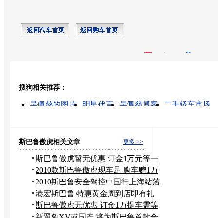
开心网
人人网
豆瓣
搜狗相关推荐：
转发至：
吴佩慈的图片
明星代言
吴佩慈博客
二手轿车市场
宝马车展
广告片制作
影视广告制作
明星经纪公司
太原车展
老上海轿车
斯巴鲁傲虎相关文章
更多 >>
斯巴鲁傲虎暂无优惠 订金1万元等一
个月
2010款斯巴鲁傲虎现车足 购车赠1万
装饰
2010斯巴鲁安全驾控中国行上海站落
幕
港宏斯巴鲁 特惠黄金周到店即有礼
斯巴鲁傲虎无优惠 订金1万提车需等
15天
新翼豹XV或国产 将为斯巴鲁首款合