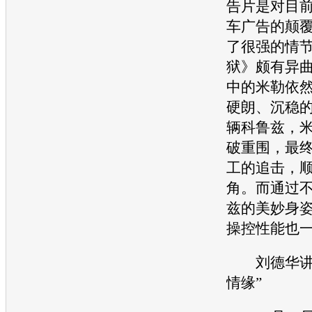
告片是对目
车
广告的颠
了很强的情
狱》颇有异
中的米勒依
硬朗、沉稳
辆
科鲁兹
，
破重围，最
工的追击，
角。而通过
兹
的美妙身
操控性能也
刘德华讲
情缘”