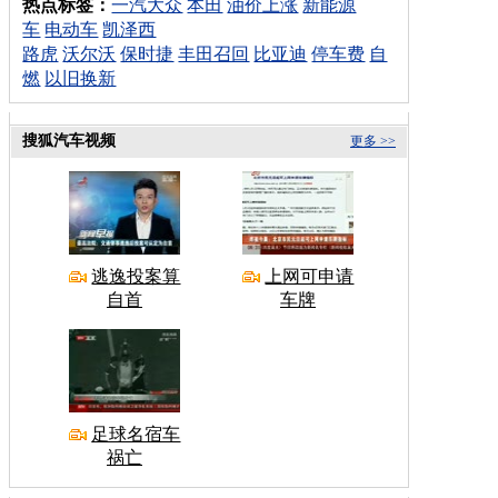
热点标签：
一汽大众
本田
油价上涨
新能源
车
电动车
凯泽西
路虎
沃尔沃
保时捷
丰田召回
比亚迪
停车费
自
燃
以旧换新
搜狐汽车视频
更多 >>
逃逸投案算
上网可申请
自首
车牌
足球名宿车
祸亡