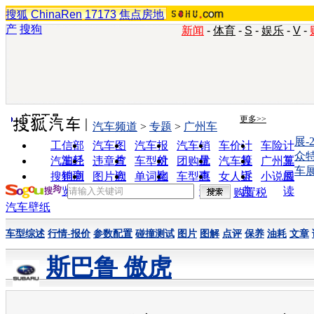
搜狐
ChinaRen
17173
焦点房地
产
搜狗
新闻
-
体育
-
S
-
娱乐
-
V
-
实用工具
更多>>
汽车频道
>
专题
>
广州车
展-
工信部
汽车图
汽车报
汽车销
车价计
车险计
众
油耗
片
价
量
算
算
汽车经
违章查
车型对
团购优
汽车投
广州车
车
销商
询
比
惠
诉
展
搜狗浏
图片欣
单词翻
车型查
女人宝
小说阅
览器
赏
译
询
典
读
购置税
汽车壁纸
车型综述
行情-报价
参数配置
碰撞测试
图片
图解
点评
保养
油耗
文章
斯巴鲁 傲虎