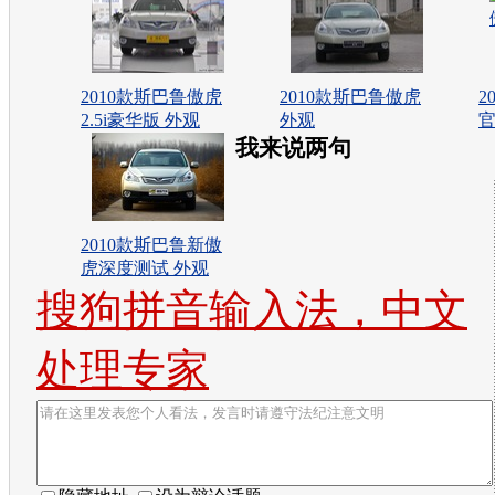
2010款斯巴鲁傲虎
2010款斯巴鲁傲虎
2
2.5i豪华版 外观
外观
我来说两句
2010款斯巴鲁新傲
虎深度测试 外观
搜狗拼音输入法，中文
处理专家