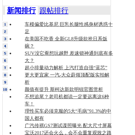
新闻排行
跟帖排行
车模偏爱比基尼 巨乳长腿性感身材诱惑十
足
在美国不吃香 全新GL8升级欲抢日系饭
碗？
SUV没它甭想玩越野 差速锁神通到底有多
大？
超小排量动力解析 上汽打造自强“蓝芯”
更大更宜家 一汽-大众蔚领顶配版实拍解
析
颜值有提升 斯柯达新款明锐官图赏析
不想追尾？老司机都说一定要远离这6种
车！
理性买车必须克服的5大“毛病”91.3%的中
国人都有
广汽传祺GS7测试谍照曝光 配大尺寸屏幕
宝沃2017还会火么，会不会重复观致之路