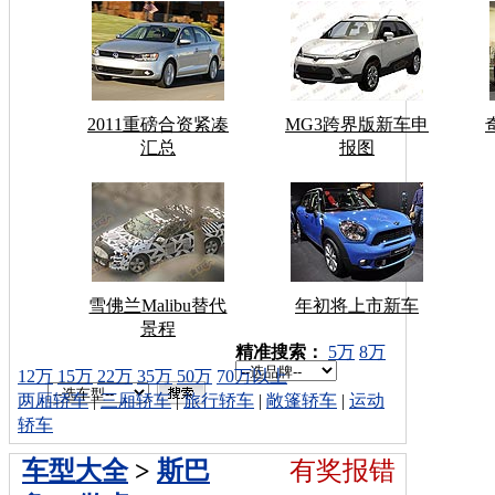
2011重磅合资紧凑
MG3跨界版新车申
汇总
报图
雪佛兰Malibu替代
年初将上市新车
景程
车型搜索：
精准搜索：
5万
8万
12万
15万
22万
35万
50万
70万以上
两厢轿车
|
三厢轿车
|
旅行轿车
|
敞篷轿车
|
运动
轿车
车型大全
>
斯巴
有奖报错