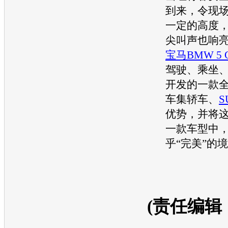
到来，令现
一定的高度
尖叫声也响
宝马
BMW 5
驾驶、乘坐
开发的一款
车集轿车、
S
优势，并将
一款
车型
中
乎“完美”的
(责任编辑