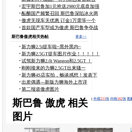
资车
宏宇斯巴鲁加1元抢送2980元底盘加强
装备
酝酿国产频繁召回 斯巴鲁深陷冰火两
重天
傲虎无现车无优惠 订金1万需等一个
半月
首款国产车型或为傲虎 斯巴鲁争夺战
上演
斯巴鲁傲虎相关热帖
更多>>
新力狮2.5i提车啦~黑外黑内~
新力狮2.5GT提车图片作业！！！！！
试驾新力狮2.0i Wangon和2.5GT ！
刚刚接来的力狮2.5GT出来骚一
下！！！！！！！！
新力狮4S店实拍，畅谈感想！发表下
个人意见！！！！
出差偶遇---新版力狮海外上市详
拍！！！！
第二报道傲虎图片
篇！！！！！！！！
(
外观
213
张
内饰
162
张
图
斯巴鲁 傲虎 相关
图片