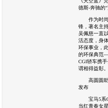
《天空蓝》
德斯-
奔驰
的
作为时尚
锋，著名主
吴佩慈一直
活态度，身
环保
事业，
的
环保
典范—
CGI轿车携
谓相得益彰
高圆圆助
发布
宝马5系
当红青春女