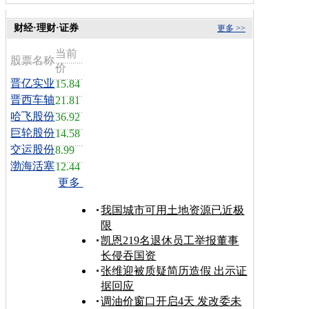
财经·理财·证券
更多 >>
当前
股票名称
价
晋亿实业
15.84
晋西车轴
21.81
哈飞股份
36.92
巨轮股份
14.58
交运股份
8.99
渤海活塞
12.44
更多
我国城市可用土地资源已近极
限
凯恩219名退休员工举报董事
长侵吞国资
张维迎被质疑简历造假 出示证
据回应
调油价窗口开启4天 发改委未