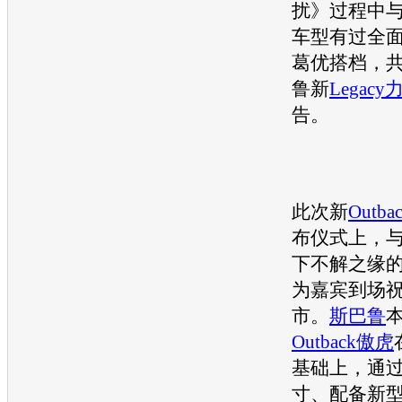
扰》过程中
车型
有过全
葛优搭档，
鲁
新
Legacy
告。
此次新
Outba
布仪式上，
下不解之缘
为嘉宾到场
市。
斯巴鲁
Outback
傲虎
基础上，通
寸、配备新