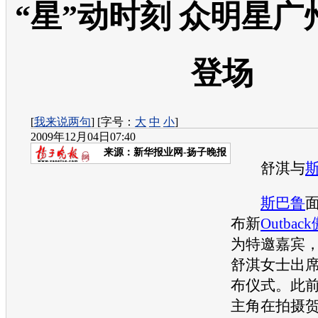
“星”动时刻 众明星
登场
[
我来说两句
] [字号：
大
中
小
]
2009年12月04日07:40
来源：
新华报业网-扬子晚报
舒淇与
斯巴鲁
布新
Outback
为特邀嘉宾
舒淇女士出
布仪式。此
主角在拍摄