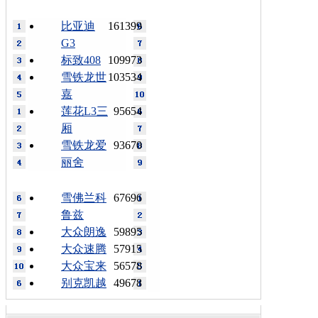
比亚迪
161399
G3
标致408
109973
雪铁龙世
103534
嘉
莲花L3三
95654
厢
雪铁龙爱
93670
丽舍
雪佛兰科
67696
鲁兹
大众朗逸
59895
大众速腾
57915
大众宝来
56578
别克凯越
49678