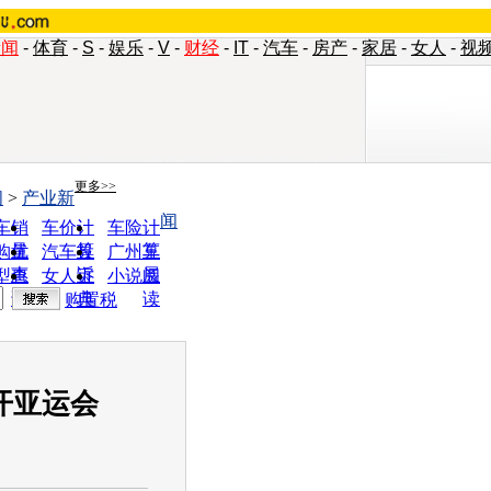
新闻
-
体育
-
S
-
娱乐
-
V
-
财经
-
IT
-
汽车
-
房产
-
家居
-
女人
-
视
更多>>
闻
>
产业新
闻
车销
车价计
车险计
量
算
算
购优
汽车投
广州车
惠
诉
展
型查
女人宝
小说阅
询
典
读
购置税
开亚运会