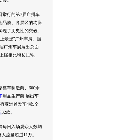
动会。
日举行的第7届
广州车
会品质、各展区的均衡
实现了历史性的突破,
上最强”
广州车展
。据
届
广州车展
展出总面
与上届相比增长11%。
家整车制造商、600余
车
用品生产商,展出车
共有亚洲首发车4款,全
车
32款。
展
每日入场观众人数均
日人流量超过11万。