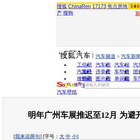
搜狐
ChinaRen
17173
焦点房地
产
搜狗
实用工具
汽车频道
>
汽车新
工信部
汽车图
汽车报
汽
油耗
片
价
汽车经
违章查
车型对
团
销商
询
比
搜狗浏
图片欣
单词翻
车
览器
赏
译
汽车壁纸
明年广州车展推迟至12月 为避
[
我来说两句
] [字号：
大
中
小
]