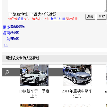
隐藏地址
设为辩论话题
*欢迎您
注册
发言。请点击右上角
“新用户注册”
进行注册！
更多
我来说两句
说两
精华区
句
辩论区
>>
看过该文章的人还看过
18款新车于一季度
2011年重磅中级车
上市
汇总