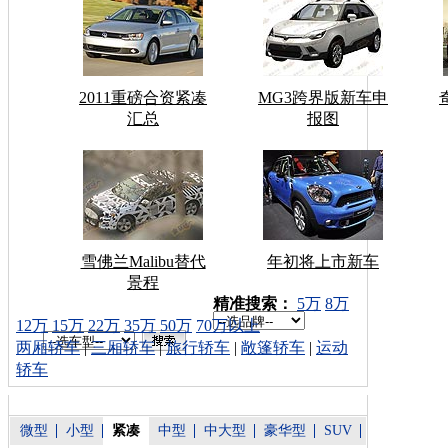
2011重磅合资紧凑
MG3跨界版新车申
汇总
报图
雪佛兰Malibu替代
年初将上市新车
景程
车型搜索：
精准搜索：
5万
8万
12万
15万
22万
35万
50万
70万以上
两厢轿车
|
三厢轿车
|
旅行轿车
|
敞篷轿车
|
运动
轿车
微型
小型
紧凑
中型
中大型
豪华型
SUV