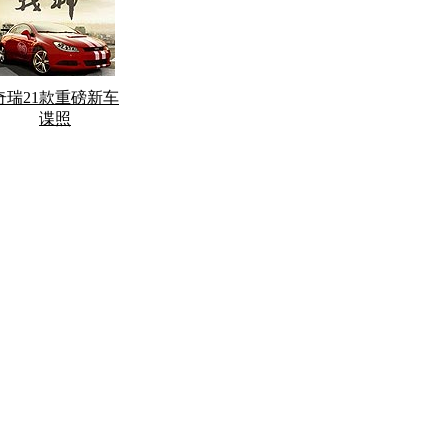
奇瑞21款重磅新车
谍照