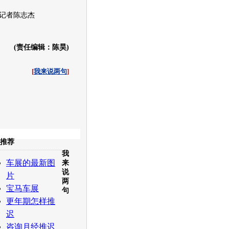
记者陈志杰
(责任编辑：陈昊)
[
我来说两句
]
收起
推荐
我
白社会
百度i贴吧
车展的最新图
来
说
片
两
宝马车展
句
更年期怎样推
迟
咨询月经推迟