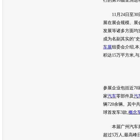
行的第16届亚洲运
11月24日至30
展
在展会规模、展
发展等诸多方面均
成为名副其实的“史
车展
组委会介绍,本
积达15万平方米,
参展企业包括近70
家
汽车
零部件及
汽
辆720余辆。其中
球首发车3款,
概念
本届广州
汽车
超过5万人,最高峰