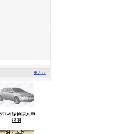
更多 >>
起亚福瑞迪两厢申
报图