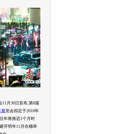
11月30日宣布,第8届
车
展
览会拟定于2010年
比往年将推迟1个月时
避开明年11月在穗举