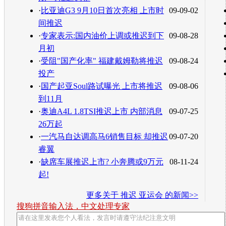
·
比亚迪G3 9月10日首次亮相 上市时
09-09-02
间推迟
·
专家表示:国内油价上调或推迟到下
09-08-28
月初
·
受阻"国产化率" 福建戴姆勒将推迟
09-08-24
投产
·
国产起亚Soul路试曝光 上市将推迟
09-08-06
到11月
·
奥迪A4L 1.8TSI推迟上市 内部消息
09-07-25
26万起
·
一汽马自达调高马6销售目标 却推迟
09-07-20
睿翼
·
缺席车展推迟上市? 小奔腾或9万元
08-11-24
起!
更多关于
推迟 亚运会
的新闻>>
搜狗拼音输入法，中文处理专家