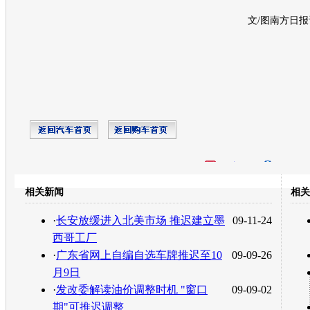
文/图南方日报
开心网
人人网
豆瓣
相关新闻
相关
转发至：
·
长安放缓进入北美市场 推迟建立墨
09-11-24
西哥工厂
·
广东省网上自编自选车牌推迟至10
09-09-26
月9日
·
发改委解读油价调整时机 "窗口
09-09-02
期"可推迟调整