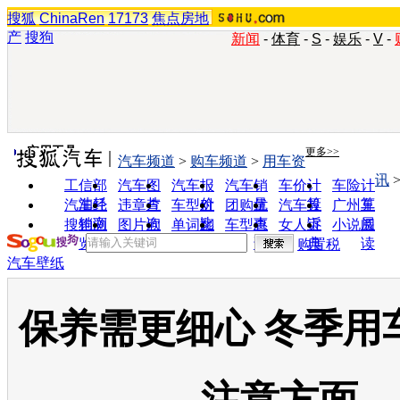
搜狐
ChinaRen
17173
焦点房地
产
搜狗
新闻
-
体育
-
S
-
娱乐
-
V
-
实用工具
更多>>
汽车频道
>
购车频道
>
用车资
讯
工信部
汽车图
汽车报
汽车销
车价计
车险计
油耗
片
价
量
算
算
汽车经
违章查
车型对
团购优
汽车投
广州车
销商
询
比
惠
诉
展
搜狗浏
图片欣
单词翻
车型查
女人宝
小说阅
览器
赏
译
询
典
读
购置税
汽车壁纸
保养需更细心 冬季用