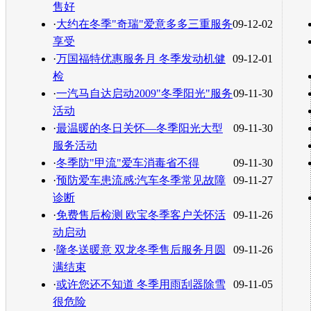
售好
·
大约在冬季"奇瑞"爱意多多三重服务
09-12-02
享受
·
万国福特优惠服务月 冬季发动机健
09-12-01
检
·
一汽马自达启动2009"冬季阳光"服务
09-11-30
活动
·
最温暖的冬日关怀—冬季阳光大型
09-11-30
服务活动
·
冬季防"甲流"爱车消毒省不得
09-11-30
·
预防爱车患流感:汽车冬季常见故障
09-11-27
诊断
·
免费售后检测 欧宝冬季客户关怀活
09-11-26
动启动
·
隆冬送暖意 双龙冬季售后服务月圆
09-11-26
满结束
·
或许您还不知道 冬季用雨刮器除雪
09-11-05
很危险