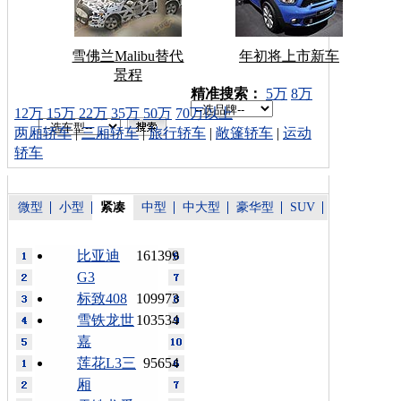
雪佛兰Malibu替代
年初将上市新车
景程
车型搜索：
精准搜索：
5万
8万
12万
15万
22万
35万
50万
70万以上
两厢轿车
|
三厢轿车
|
旅行轿车
|
敞篷轿车
|
运动
轿车
微型
小型
紧凑
中型
中大型
豪华型
SUV
比亚迪
161399
G3
标致408
109973
雪铁龙世
103534
嘉
莲花L3三
95654
厢