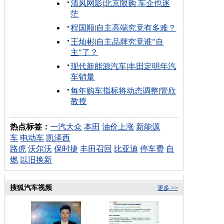
清风网影
|
北京限购 车企也迷
茫
程国顺
|
自主高端究竟有多难？
王灿彬
|
自主品牌究竟谁"自
主"了？
现代新能源汽车
|
丰田定明年汽
车销量
每年购车指标将动态调整
|
管欣
教授
热点标签：
一汽大众
本田
油价上涨
新能源
车
电动车
凯泽西
路虎
沃尔沃
保时捷
丰田召回
比亚迪
停车费
自
燃
以旧换新
搜狐汽车视频
更多 >>