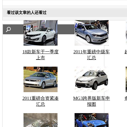
看过该文章的人还看过
18款新车于一季度
2011年重磅中级车
上市
汇总
2011重磅合资紧凑
MG3跨界版新车申
汇总
报图