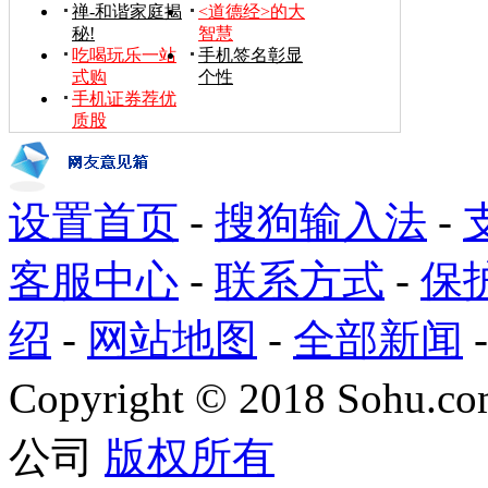
禅-和谐家庭揭
<道德经>的大
秘!
智慧
吃喝玩乐一站
手机签名彰显
式购
个性
手机证券荐优
质股
设置首页
-
搜狗输入法
-
客服中心
-
联系方式
-
保
绍
-
网站地图
-
全部新闻
Copyright
©
2018 Sohu.com
公司
版权所有