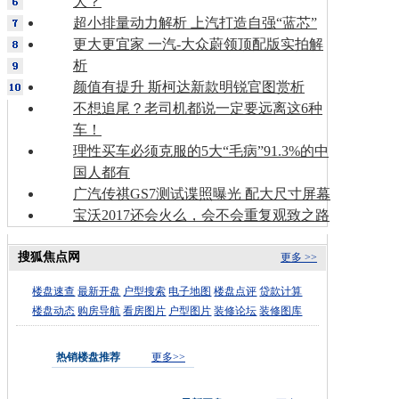
大？
超小排量动力解析 上汽打造自强“蓝芯”
更大更宜家 一汽-大众蔚领顶配版实拍解
析
颜值有提升 斯柯达新款明锐官图赏析
不想追尾？老司机都说一定要远离这6种
车！
理性买车必须克服的5大“毛病”91.3%的中
国人都有
广汽传祺GS7测试谍照曝光 配大尺寸屏幕
宝沃2017还会火么，会不会重复观致之路
搜狐焦点网
更多 >>
楼盘速查
最新开盘
户型搜索
电子地图
楼盘点评
贷款计算
楼盘动态
购房导航
看房图片
户型图片
装修论坛
装修图库
热销楼盘推荐
更多>>