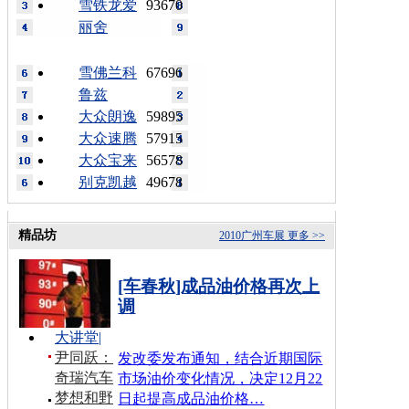
雪铁龙爱
93670
丽舍
雪佛兰科
67696
鲁兹
大众朗逸
59895
大众速腾
57915
大众宝来
56578
别克凯越
49678
精品坊
2010广州车展
更多 >>
[车春秋]成品油价格再次上
调
大讲堂
|
尹同跃：
发改委发布通知，结合近期国际
奇瑞汽车
市场油价变化情况，决定12月22
梦想和野
日起提高成品油价格…