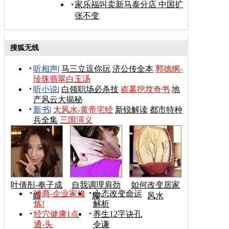
家乐福叫卖新马泰分店 中国扩
张不变
搜狐无线
听相声
|
马三立逗你玩
济公传全本
郭德纲-
珍珠翡翠白玉汤
听小说
|
白领职场必杀技
盗墓挖坟奇书
地
产风云大揭秘
新书
|
大风水-黄帝宅经
新锐解读
都市特种
兵全集
三国演义
叶倩彤-奉子成
自我调理肩劲
如何改变居家
禅商-企业家修
心态改变命运
婚
腰
风水
炼!
解析
经穴健康1点
养生12字诀孔
通-头
令谦