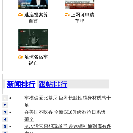
逃逸投案算
上网可申请
自首
车牌
足球名宿车
祸亡
新闻排行
跟帖排行
车模偏爱比基尼 巨乳长腿性感身材诱惑十
足
在美国不吃香 全新GL8升级欲抢日系饭
碗？
SUV没它甭想玩越野 差速锁神通到底有多