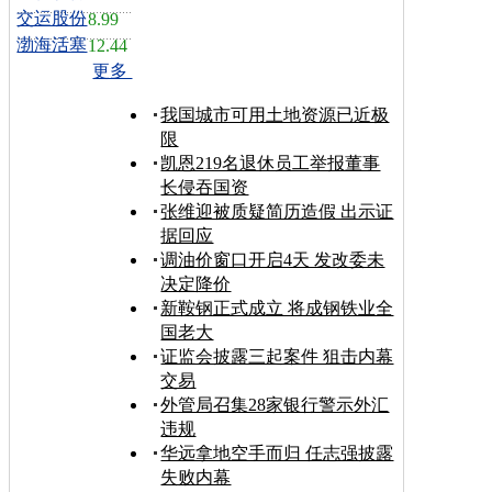
交运股份
8.99
渤海活塞
12.44
更多
我国城市可用土地资源已近极
限
凯恩219名退休员工举报董事
长侵吞国资
张维迎被质疑简历造假 出示证
据回应
调油价窗口开启4天 发改委未
决定降价
新鞍钢正式成立 将成钢铁业全
国老大
证监会披露三起案件 狙击内幕
交易
外管局召集28家银行警示外汇
违规
华远拿地空手而归 任志强披露
失败内幕