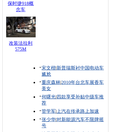
保时捷918概
念车
改装法拉利
575M
宋文楷
|
新普瑞斯衬中国电动车
尴尬
重庆森林
|
2010年台北车展香车
美女
何曙光
|
四款享受补贴中级车推
荐
管学军
|
上汽在传承路上加速
张少华
|
对新能源汽车不限牌摇
号