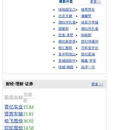
最新开盘
更多>>
绿地国宝21
领秀慧谷
北京方糖
澜馨墅
潮白河孔雀
绿宸万华城
国隆府
潮白河孔雀
宏泰·美墅
铂铭郡
廊坊新世界
世纪鸿通州
智汇雅苑
万科首开台
首开熙悦山
世纪星城
首城国际中
顺鑫·华玺
绿城·御园
远洋一方
财经·理财·证券
更多 >>
当前
股票名称
价
晋亿实业
15.84
晋西车轴
21.81
哈飞股份
36.92
巨轮股份
14.58