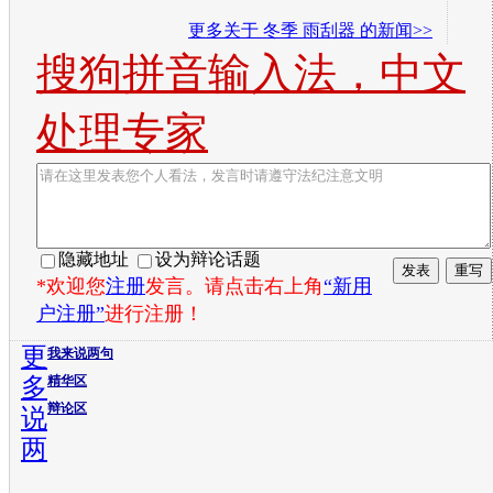
更多关于
冬季 雨刮器
的新闻>>
搜狗拼音输入法，中文
处理专家
隐藏地址
设为辩论话题
*欢迎您
注册
发言。请点击右上角
“新用
户注册”
进行注册！
更
我来说两句
多
精华区
辩论区
说
两