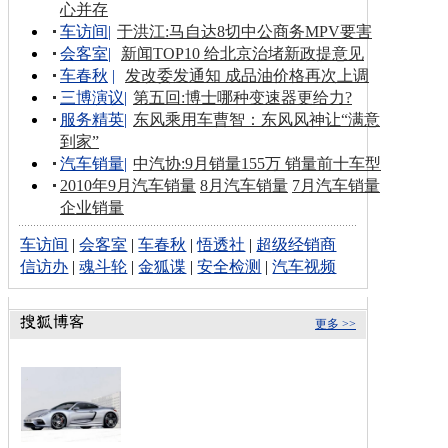
心并存
车访间
|
于洪江:马自达8切中公商务MPV要害
会客室
|
新闻TOP10 给北京治堵新政提意见
车春秋
|
发改委发通知 成品油价格再次上调
三博演议
|
第五回:博士哪种变速器更给力?
服务精英
|
东风乘用车曹智：东风风神让“满意
到家”
汽车销量
|
中汽协:9月销量155万 销量前十车型
2010年9月汽车销量
8月汽车销量
7月汽车销量
企业销量
车访间
|
会客室
|
车春秋
|
悟透社
|
超级经销商
信访办
|
魂斗轮
|
金狐谍
|
安全检测
|
汽车视频
更多 >>