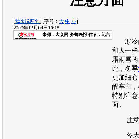
注意方面
[
我来说两句
] [字号：
大
中
小
]
2009年12月04日10:18
来源：
大众网-齐鲁晚报
作者：纪言
寒冷的
和人一样
霜雨雪的
此，冬季
更加细心
醒车主，
特别注意
面。
注意清
冬天的