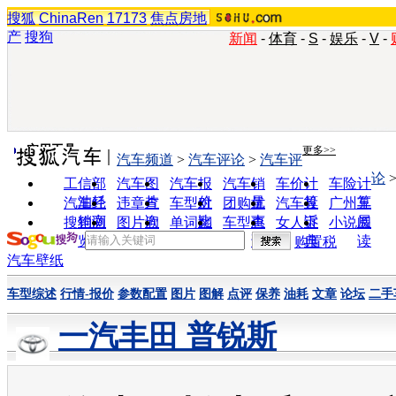
搜狐
ChinaRen
17173
焦点房地
产
搜狗
新闻
-
体育
-
S
-
娱乐
-
V
-
实用工具
更多>>
汽车频道
>
汽车评论
>
汽车评
论
工信部
汽车图
汽车报
汽车销
车价计
车险计
油耗
片
价
量
算
算
汽车经
违章查
车型对
团购优
汽车投
广州车
销商
询
比
惠
诉
展
搜狗浏
图片欣
单词翻
车型查
女人宝
小说阅
览器
赏
译
询
典
读
购置税
汽车壁纸
车型综述
行情-报价
参数配置
图片
图解
点评
保养
油耗
文章
论坛
二手
一汽丰田 普锐斯