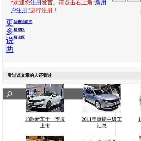
*欢迎您
注册
发言。请点击右上角
“新用
户注册”
进行注册！
更
我来说两句
多
精华区
辩论区
说
两
看过该文章的人还看过
18款新车于一季度
2011年重磅中级车
上市
汇总