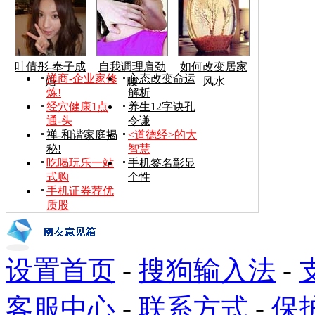
叶倩彤-奉子成
自我调理肩劲
如何改变居家
禅商-企业家修
心态改变命运
婚
腰
风水
炼!
解析
经穴健康1点
养生12字诀孔
通-头
令谦
禅-和谐家庭揭
<道德经>的大
秘!
智慧
吃喝玩乐一站
手机签名彰显
式购
个性
手机证券荐优
质股
设置首页
-
搜狗输入法
-
客服中心
-
联系方式
-
保