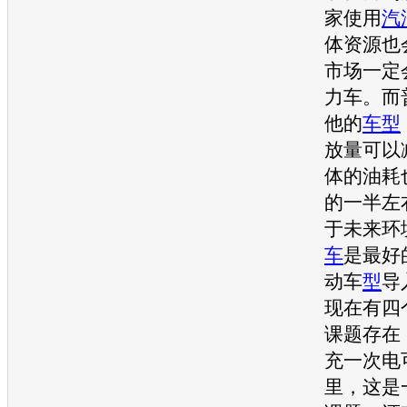
家使用
汽
体资源也
市场一定
力车。而
他的
车型
放量可以
体的油耗
的一半左
于未来环
车
是最好
动车
型
导
现在有四
课题存在
充一次电
里，这是