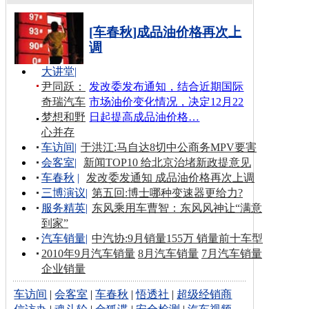
[车春秋]成品油价格再次上
调
大讲堂
|
尹同跃：
发改委发布通知，结合近期国际
奇瑞汽车
市场油价变化情况，决定12月22
梦想和野
日起提高成品油价格…
心并存
车访间
|
于洪江:马自达8切中公商务MPV要害
会客室
|
新闻TOP10 给北京治堵新政提意见
车春秋
|
发改委发通知 成品油价格再次上调
三博演议
|
第五回:博士哪种变速器更给力?
服务精英
|
东风乘用车曹智：东风风神让“满意
到家”
汽车销量
|
中汽协:9月销量155万 销量前十车型
2010年9月汽车销量
8月汽车销量
7月汽车销量
企业销量
车访间
|
会客室
|
车春秋
|
悟透社
|
超级经销商