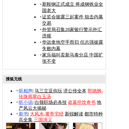
新鞍钢正式成立 将成钢铁业全
国老大
证监会披露三起案件 狙击内幕
交易
外管局召集28家银行警示外汇
违规
华远拿地空手而归 任志强披露
失败内幕
家乐福叫卖新马泰分店 中国扩
张不变
搜狐无线
听相声
|
马三立逗你玩
济公传全本
郭德纲-
珍珠翡翠白玉汤
听小说
|
白领职场必杀技
盗墓挖坟奇书
地
产风云大揭秘
新书
|
大风水-黄帝宅经
新锐解读
都市特种
兵全集
三国演义