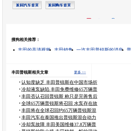
开心网
人人网
豆瓣
搜狗相关推荐：
转发至：
丰田的高清视频
丰田销售
一汽丰田普锐斯的消息
松木是什么
一汽丰田汽车
丰田二手车
一汽丰田
丰田汽车之家
丰田汽车
丰田普锐斯相关文章
更多 >>
认知度缺乏 丰田普锐斯在中国市场折
戟
冷却液泵缺陷 丰田免费维修65万辆普
锐斯
丰田否认召回普锐斯 称只是完善售后
服务
全球65万辆普锐斯将召回 水泵存在故
障
丰田将在全球召回约65万辆普锐斯混
动
丰田汽车在泰国推出普锐斯混合动力
车
冷却泵故障 丰田美国维修37.8万辆普