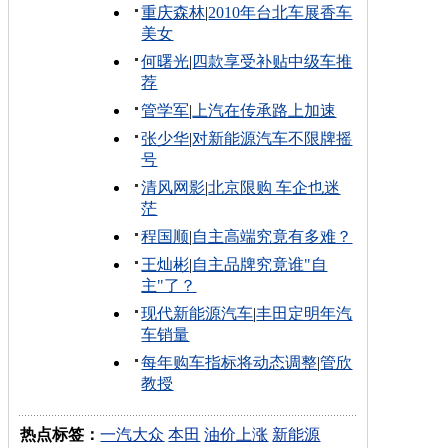
重庆森林
|
2010年台北车展香车
美女
何曙光
|
四款享受补贴中级车推
荐
管学军
|
上汽在传承路上加速
张少华
|
对新能源汽车不限牌摇
号
清风网影
|
北京限购 车企也迷
茫
程国顺
|
自主高端究竟有多难？
王灿彬
|
自主品牌究竟谁"自
主"了？
现代新能源汽车
|
丰田定明年汽
车销量
每年购车指标将动态调整
|
管欣
教授
热点标签：
一汽大众
本田
油价上涨
新能源