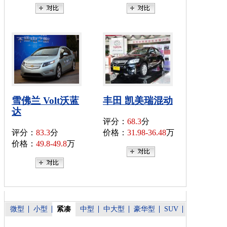
雪佛兰 Volt沃蓝
丰田 凯美瑞混动
达
评分：
68.3
分
评分：
83.3
分
价格：
31.98-36.48
万
价格：
49.8-49.8
万
微型
小型
紧凑
中型
中大型
豪华型
SUV