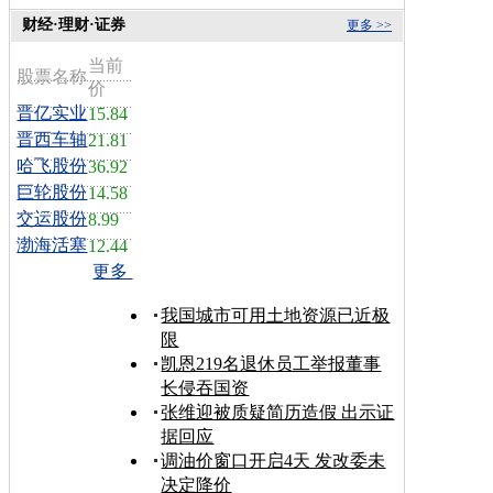
财经·理财·证券
更多 >>
当前
股票名称
价
晋亿实业
15.84
晋西车轴
21.81
哈飞股份
36.92
巨轮股份
14.58
交运股份
8.99
渤海活塞
12.44
更多
我国城市可用土地资源已近极
限
凯恩219名退休员工举报董事
长侵吞国资
张维迎被质疑简历造假 出示证
据回应
调油价窗口开启4天 发改委未
决定降价