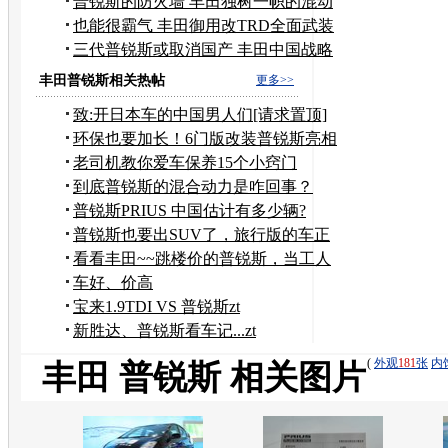
锐斯
普锐斯的防火墙 丰田独树一帜的混动
技术
也能很霸气 丰田御用改TRD全面武装
普锐斯
三代普锐斯或取消国产 丰田中国战略
变脸
丰田普锐斯相关热帖
更多>>
致:开日本车的中国男人们[请求置顶]
环保也要加长！6门版改装普锐斯亮相
老司机教你爱车保养15个小窍门
到底普锐斯的混合动力是咋回事？
普锐斯PRIUS 中国估计有多少辆?
普锐斯也要出SUV了，旅行版的车正
在研发
看看丰田~~跳楼价的普锐斯，当工人
的大学生
车好、价高
宝来1.9TDI VS 普锐斯zt
新胜达、普锐斯看车记...zt
(
外观
181
张
内
丰田 普锐斯 相关图片