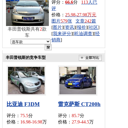
评分：
66.6
分
113
人已
评
价格：
25.98-27.98万元
图片
579
张
文章
242
篇
[
图片
][
资讯
][
报价
][
社区
]
丰田普锐斯共有
2
款
[
我来评分
][
耗油调查
][
经
车
销商
]
丰田普锐斯的竞争车型
比亚迪 F3DM
雷克萨斯 CT200h
评分：
75.5
分
评分：
85.7
分
价格：
16.98-16.98
万
价格：
27.9-44.5
万