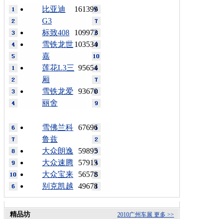
比亚迪
161399
G3
标致408
109973
雪铁龙世
103534
嘉
莲花L3三
95654
厢
雪铁龙爱
93670
丽舍
雪佛兰科
67696
鲁兹
大众朗逸
59895
大众速腾
57915
大众宝来
56578
别克凯越
49678
精品坊
2010广州车展
更多 >>