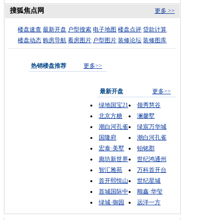
搜狐焦点网
更多 >>
楼盘速查
最新开盘
户型搜索
电子地图
楼盘点评
贷款计算
楼盘动态
购房导航
看房图片
户型图片
装修论坛
装修图库
热销楼盘推荐
更多>>
最新开盘
更多>>
绿地国宝21
领秀慧谷
北京方糖
澜馨墅
潮白河孔雀
绿宸万华城
国隆府
潮白河孔雀
宏泰·美墅
铂铭郡
廊坊新世界
世纪鸿通州
智汇雅苑
万科首开台
首开熙悦山
世纪星城
首城国际中
顺鑫·华玺
绿城·御园
远洋一方