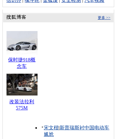
信访办
|
魂斗轮
|
金狐谍
|
安全检测
|
汽车视频
更多 >>
保时捷918概
念车
改装法拉利
575M
宋文楷
|
新普瑞斯衬中国电动车
尴尬