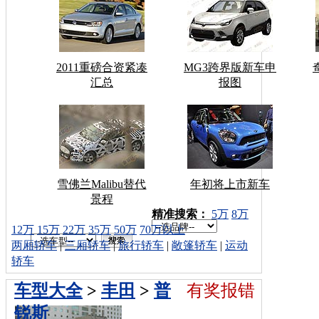
2011重磅合资紧凑
MG3跨界版新车申
汇总
报图
雪佛兰Malibu替代
年初将上市新车
景程
车型搜索：
精准搜索：
5万
8万
12万
15万
22万
35万
50万
70万以上
两厢轿车
|
三厢轿车
|
旅行轿车
|
敞篷轿车
|
运动
轿车
车型大全
>
丰田
>
普
有奖报错
锐斯