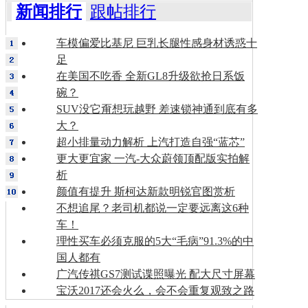
新闻排行
跟帖排行
车模偏爱比基尼 巨乳长腿性感身材诱惑十
足
在美国不吃香 全新GL8升级欲抢日系饭
碗？
SUV没它甭想玩越野 差速锁神通到底有多
大？
超小排量动力解析 上汽打造自强“蓝芯”
更大更宜家 一汽-大众蔚领顶配版实拍解
析
颜值有提升 斯柯达新款明锐官图赏析
不想追尾？老司机都说一定要远离这6种
车！
理性买车必须克服的5大“毛病”91.3%的中
国人都有
广汽传祺GS7测试谍照曝光 配大尺寸屏幕
宝沃2017还会火么，会不会重复观致之路