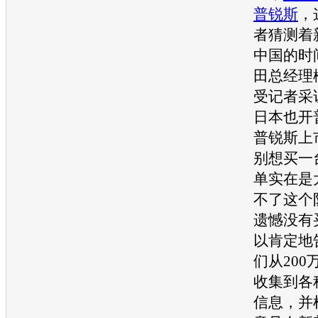
普锐斯
，
者猜测着
中国的时
田
总经理
受记者采
日本也开
普锐斯
上
别想买一
单实在是
不了这个
遗憾没有
以肯定地
们从20
收集到各
信息，并