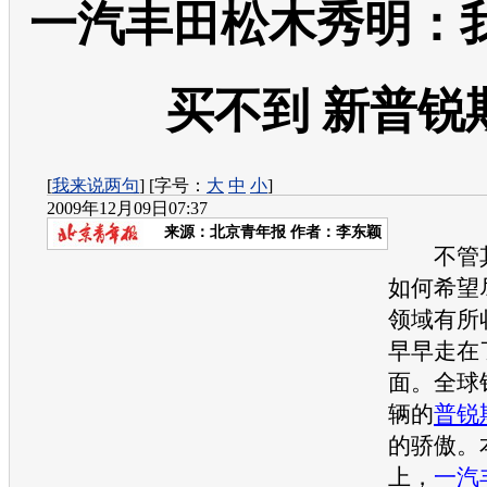
一汽丰田松木秀明：
买不到 新普锐
[
我来说两句
] [字号：
大
中
小
]
2009年12月09日07:37
来源：
北京青年报
作者：李东颖
不管
如何希望
领域有所
早早走在
面。全球
辆的
普锐
的骄傲。
上，
一汽