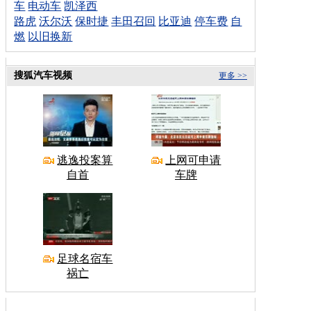
车
电动车
凯泽西
路虎
沃尔沃
保时捷
丰田召回
比亚迪
停车费
自
燃
以旧换新
搜狐汽车视频
更多 >>
逃逸投案算
上网可申请
自首
车牌
足球名宿车
祸亡