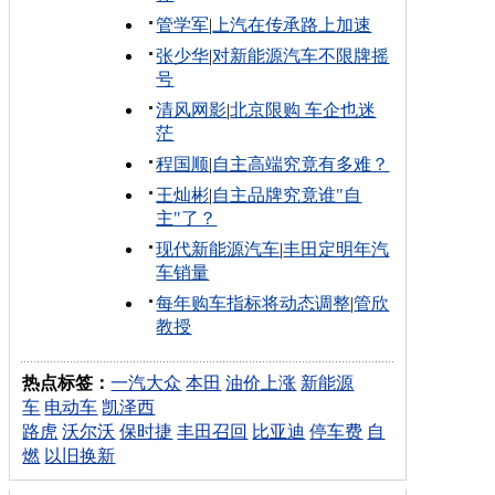
管学军
|
上汽在传承路上加速
张少华
|
对新能源汽车不限牌摇
号
清风网影
|
北京限购 车企也迷
茫
程国顺
|
自主高端究竟有多难？
王灿彬
|
自主品牌究竟谁"自
主"了？
现代新能源汽车
|
丰田定明年汽
车销量
每年购车指标将动态调整
|
管欣
教授
热点标签：
一汽大众
本田
油价上涨
新能源
车
电动车
凯泽西
路虎
沃尔沃
保时捷
丰田召回
比亚迪
停车费
自
燃
以旧换新