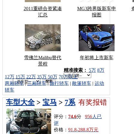
2011重磅合资紧凑
MG3跨界版新车申
汇总
报图
雪佛兰Malibu替代
年初将上市新车
景程
车型搜索：
精准搜索：
5万
8万
12万
15万
22万
35万
50万
70万以上
两厢轿车
|
三厢轿车
|
旅行轿车
|
敞篷轿车
|
运动
轿车
车型大全
>
宝马
>
7系
有奖报错
评分：
74.6
分
956
人已
评
价格：
91.8-288.8万元