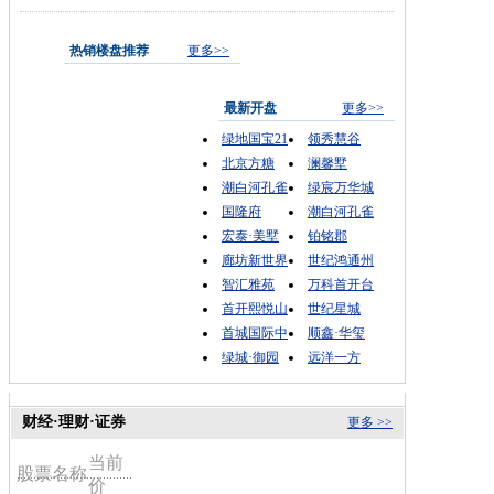
热销楼盘推荐
更多>>
最新开盘
更多>>
绿地国宝21
领秀慧谷
北京方糖
澜馨墅
潮白河孔雀
绿宸万华城
国隆府
潮白河孔雀
宏泰·美墅
铂铭郡
廊坊新世界
世纪鸿通州
智汇雅苑
万科首开台
首开熙悦山
世纪星城
首城国际中
顺鑫·华玺
绿城·御园
远洋一方
财经·理财·证券
更多 >>
当前
股票名称
价