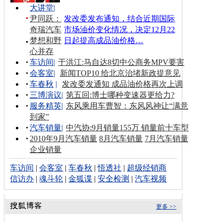
大讲堂
|
尹同跃：
发改委发布通知，结合近期国际
奇瑞汽车
市场油价变化情况，决定12月22
梦想和野
日起提高成品油价格…
心并存
车访间
|
于洪江:马自达8切中公商务MPV要害
会客室
|
新闻TOP10 给北京治堵新政提意见
车春秋
|
发改委发通知 成品油价格再次上调
三博演议
|
第五回:博士哪种变速器更给力?
服务精英
|
东风乘用车曹智：东风风神让“满意
到家”
汽车销量
|
中汽协:9月销量155万 销量前十车型
2010年9月汽车销量
8月汽车销量
7月汽车销量
企业销量
车访间
|
会客室
|
车春秋
|
悟透社
|
超级经销商
信访办
|
魂斗轮
|
金狐谍
|
安全检测
|
汽车视频
更多 >>