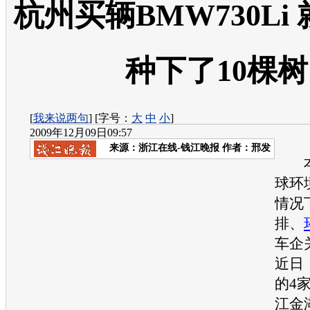
杭州买辆BMW730Li
种下了10棵树
[
我来说两句
] [字号：
大
中
小
]
2009年12月09日09:57
来源：
浙江在线-钱江晚报
作者：邢发
本
球环
情况
排、
车企
近日
的4
江金