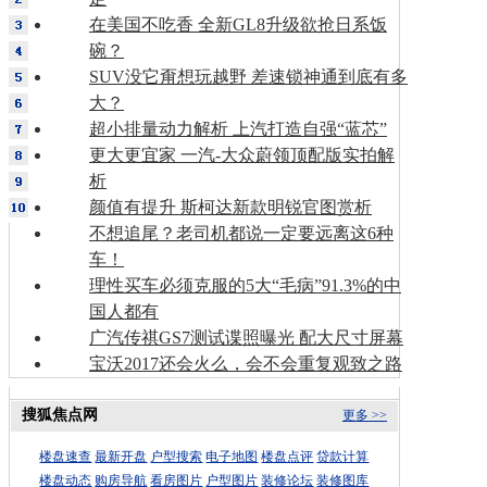
在美国不吃香 全新GL8升级欲抢日系饭
碗？
SUV没它甭想玩越野 差速锁神通到底有多
大？
超小排量动力解析 上汽打造自强“蓝芯”
更大更宜家 一汽-大众蔚领顶配版实拍解
析
颜值有提升 斯柯达新款明锐官图赏析
不想追尾？老司机都说一定要远离这6种
车！
理性买车必须克服的5大“毛病”91.3%的中
国人都有
广汽传祺GS7测试谍照曝光 配大尺寸屏幕
宝沃2017还会火么，会不会重复观致之路
搜狐焦点网
更多 >>
楼盘速查
最新开盘
户型搜索
电子地图
楼盘点评
贷款计算
楼盘动态
购房导航
看房图片
户型图片
装修论坛
装修图库