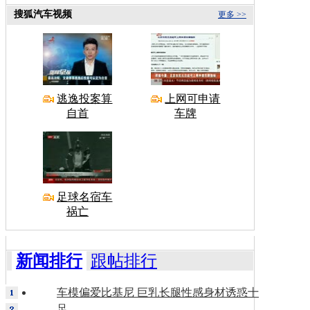
搜狐汽车视频
更多 >>
逃逸投案算
上网可申请
自首
车牌
足球名宿车
祸亡
新闻排行
跟帖排行
车模偏爱比基尼 巨乳长腿性感身材诱惑十
足