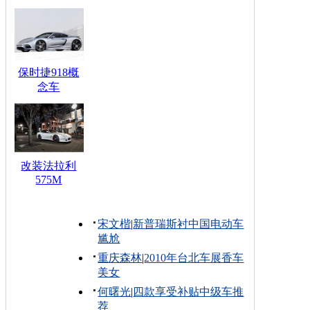
保时捷918概
念车
改装法拉利
575M
宋文楷
|
新普瑞斯衬中国电动车
尴尬
重庆森林
|
2010年台北车展香车
美女
何曙光
|
四款享受补贴中级车推
荐