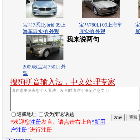
宝马7系Hybrid 09上
宝马760Li 09上海车
宝
海车展实拍 外观
展实拍 外观
展
我来说两句
2009款宝马750Li 外
观
搜狗拼音输入法，中文处理专家
隐藏地址
设为辩论话题
*欢迎您
注册
发言。请点击右上角
“新用
户注册”
进行注册！