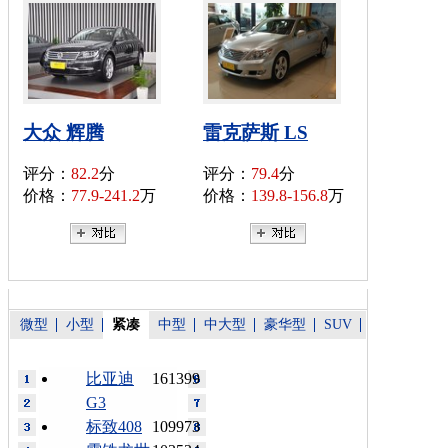
大众 辉腾
雷克萨斯 LS
评分：
82.2
分
评分：
79.4
分
价格：
77.9-241.2
万
价格：
139.8-156.8
万
微型
小型
紧凑
中型
中大型
豪华型
SUV
比亚迪
161399
G3
标致408
109973