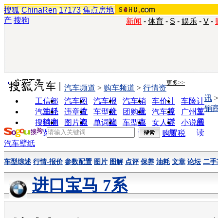
搜狐
ChinaRen
17173
焦点房地
产
搜狗
新闻
-
体育
-
S
-
娱乐
-
V
-
实用工具
更多>>
汽车频道
>
购车频道
>
行情资
讯
工信部
汽车图
汽车报
汽车销
车价计
车险计
销
油耗
片
价
量
算
算
汽车经
违章查
车型对
团购优
汽车投
广州车
销商
询
比
惠
诉
展
搜狗浏
图片欣
单词翻
车型查
女人宝
小说阅
览器
赏
译
询
典
读
购置税
汽车壁纸
车型综述
行情-报价
参数配置
图片
图解
点评
保养
油耗
文章
论坛
二手
进口宝马 7系