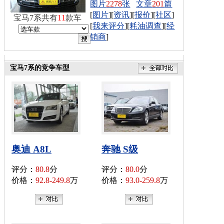
图片
2278
张
文章
201
篇
[
图片
][
资讯
][
报价
][
社区
]
宝马7系共有
11
款车
[
我来评分
][
耗油调查
][
经
销商
]
宝马7系的竞争车型
奥迪 A8L
奔驰 S级
评分：
80.8
分
评分：
80.0
分
价格：
92.8-249.8
万
价格：
93.0-259.8
万