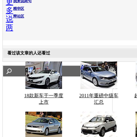
更
我来说两句
多
精华区
辩论区
说
两
看过该文章的人还看过
18款新车于一季度
2011年重磅中级车
上市
汇总