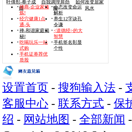
叶倩彤-奉子成
自我调理肩劲
如何改变居家
禅商-企业家修
心态改变命运
婚
腰
风水
炼!
解析
经穴健康1点
养生12字诀孔
通-头
令谦
禅-和谐家庭揭
<道德经>的大
秘!
智慧
吃喝玩乐一站
手机签名彰显
式购
个性
手机证券荐优
质股
设置首页
-
搜狗输入法
-
客服中心
-
联系方式
-
保
绍
-
网站地图
-
全部新闻