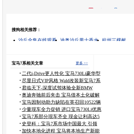
开心网
人人网
豆瓣
搜狗相关推荐：
转发至：
沙丘全集在线观看
迪奥沙丘男士香水
杭州三棵树
九棵树二手房
什么的沙丘
九棵树电脑维修
cd迪奥沙丘男士香水
九棵树 一手房
九棵树一手房
沙丘2000
宝马7系相关文章
更多 >>
二代i-Drive更人性化 宝马730Li豪华型
尽显日式VIP风格 Wald改装新宝马7系
君临天下-深度试驾体验全新BMW
730li
奥迪奔驰前后夹击 宝马借本土化破解
尴尬
宝马因制动助力缺陷在英召回10522辆
汽车
少量现车全力促销 进口宝马730Li优惠
1万
宝马7系部分现车齐全 现金让利高达5
万
史登科：宝马7系市场中国最大 引领
豪车
加快本地化进程 宝马将本地生产新能