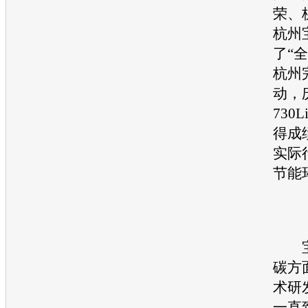
荣、
杭州
了“
杭州
动，
7
30
得成
实际
节能
碳方
术研
一直