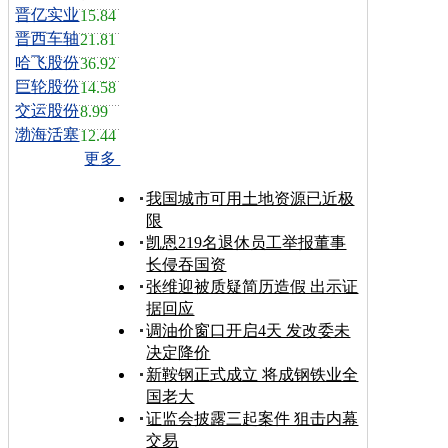
晋亿实业
15.84
晋西车轴
21.81
哈飞股份
36.92
巨轮股份
14.58
交运股份
8.99
渤海活塞
12.44
更多
我国城市可用土地资源已近极
限
凯恩219名退休员工举报董事
长侵吞国资
张维迎被质疑简历造假 出示证
据回应
调油价窗口开启4天 发改委未
决定降价
新鞍钢正式成立 将成钢铁业全
国老大
证监会披露三起案件 狙击内幕
交易