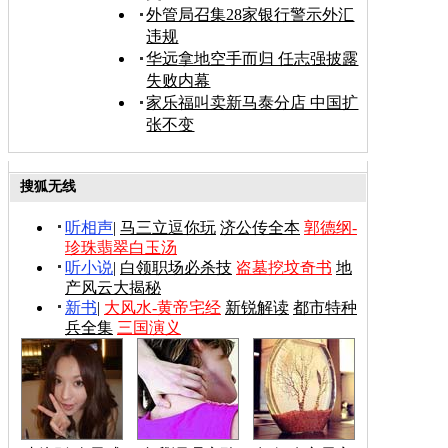
外管局召集28家银行警示外汇
违规
华远拿地空手而归 任志强披露
失败内幕
家乐福叫卖新马泰分店 中国扩
张不变
搜狐无线
听相声
|
马三立逗你玩
济公传全本
郭德纲-
珍珠翡翠白玉汤
听小说
|
白领职场必杀技
盗墓挖坟奇书
地
产风云大揭秘
新书
|
大风水-黄帝宅经
新锐解读
都市特种
兵全集
三国演义