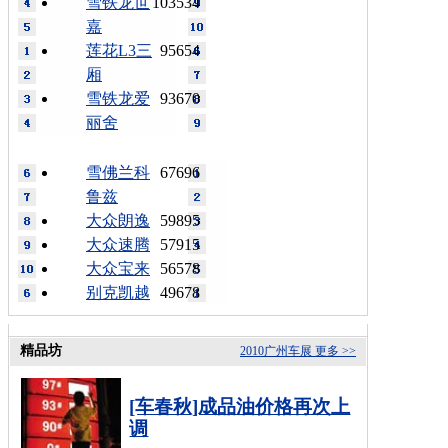
雪铁龙世
103534
嘉
莲花L3三
95654
厢
雪铁龙爱
93670
丽舍
雪佛兰科
67696
鲁兹
大众朗逸
59895
大众速腾
57915
大众宝来
56578
别克凯越
49678
精品坊
2010广州车展
更多 >>
[车春秋]成品油价格再次上
调