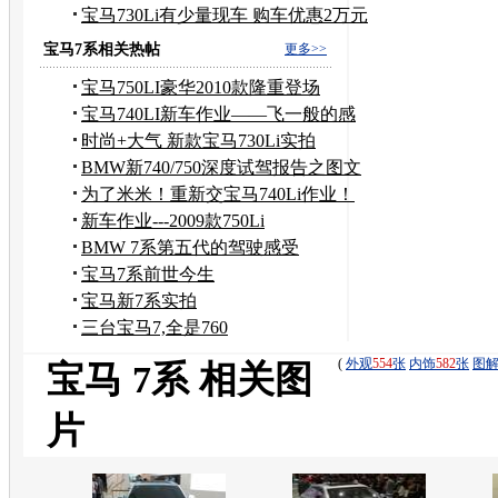
源车
宝马730Li有少量现车 购车优惠2万元
现金
宝马7系相关热帖
更多>>
宝马750LI豪华2010款隆重登场
宝马740LI新车作业——飞一般的感
觉！舒服..
时尚+大气 新款宝马730Li实拍
BMW新740/750深度试驾报告之图文
并茂版
为了米米！重新交宝马740Li作业！
新车作业---2009款750Li
BMW 7系第五代的驾驶感受
宝马7系前世今生
宝马新7系实拍
三台宝马7,全是760
(
外观
554
张
内饰
582
张
图
宝马 7系 相关图
片