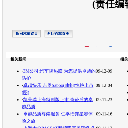
(责任编
开心网
人人网
豆瓣
相关新闻
相关
转发至：
·
3M公司:汽车隔热膜 为您提供卓越的
09-12-09
防护
·
卓越快乐 吉奥Saboo(帅豹)惊艳上市
09-12-04
(图)
·
凯美瑞上海特别版上市 奇迹后的卓
09-11-23
越品质
·
卓越品质尊崇服务 仁孚怡邦星睿体
09-11-16
验之旅