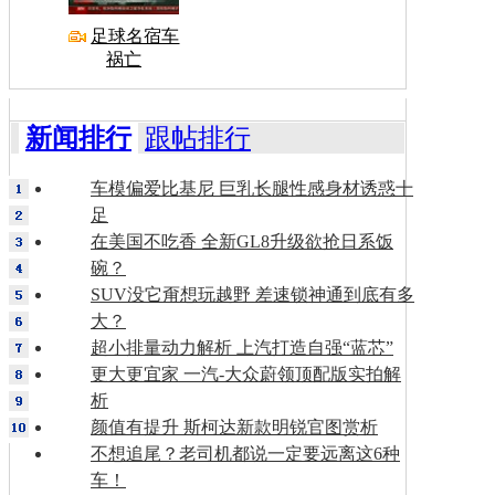
足球名宿车
祸亡
新闻排行
跟帖排行
车模偏爱比基尼 巨乳长腿性感身材诱惑十
足
在美国不吃香 全新GL8升级欲抢日系饭
碗？
SUV没它甭想玩越野 差速锁神通到底有多
大？
超小排量动力解析 上汽打造自强“蓝芯”
更大更宜家 一汽-大众蔚领顶配版实拍解
析
颜值有提升 斯柯达新款明锐官图赏析
不想追尾？老司机都说一定要远离这6种
车！