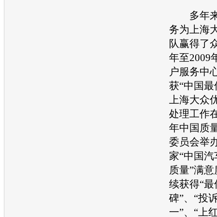
多年来
务为
上海
队赢得了众
年至2009
户服务中
获“中国最
上海大众
处理工作在2
年中国质
委员会举
家“中国
汽
质量”满
续获得“最
碑”、“投
一”、“上