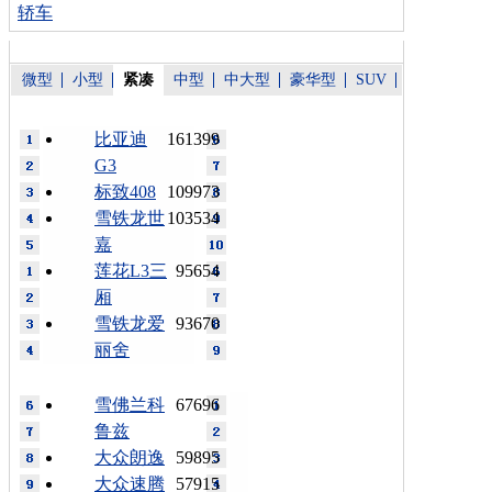
轿车
微型
小型
紧凑
中型
中大型
豪华型
SUV
比亚迪
161399
G3
标致408
109973
雪铁龙世
103534
嘉
莲花L3三
95654
厢
雪铁龙爱
93670
丽舍
雪佛兰科
67696
鲁兹
大众朗逸
59895
大众速腾
57915