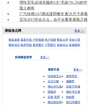
理性买车必须克服的5大“毛病”91.3%的中
国人都有
广汽传祺GS7测试谍照曝光 配大尺寸屏幕
宝沃2017还会火么，会不会重复观致之路
搜狐焦点网
更多 >>
楼盘速查
最新开盘
户型搜索
电子地图
楼盘点评
贷款计算
楼盘动态
购房导航
看房图片
户型图片
装修论坛
装修图库
热销楼盘推荐
更多>>
最新开盘
更多>>
绿地国宝21
领秀慧谷
北京方糖
澜馨墅
潮白河孔雀
绿宸万华城
国隆府
潮白河孔雀
宏泰·美墅
铂铭郡
廊坊新世界
世纪鸿通州