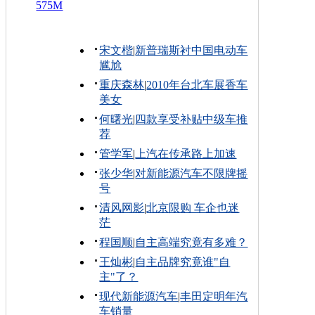
575M
宋文楷
|
新普瑞斯衬中国电动车
尴尬
重庆森林
|
2010年台北车展香车
美女
何曙光
|
四款享受补贴中级车推
荐
管学军
|
上汽在传承路上加速
张少华
|
对新能源汽车不限牌摇
号
清风网影
|
北京限购 车企也迷
茫
程国顺
|
自主高端究竟有多难？
王灿彬
|
自主品牌究竟谁"自
主"了？
现代新能源汽车
|
丰田定明年汽
车销量