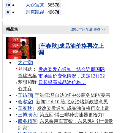
大众宝来
56578
别克凯越
49678
精品坊
2010广州车展
更多 >>
[车春秋]成品油价格再次上
调
大讲堂
|
尹同跃：
发改委发布通知，结合近期国际
奇瑞汽车
市场油价变化情况，决定12月22
梦想和野
日起提高成品油价格…
心并存
车访间
|
于洪江:马自达8切中公商务MPV要害
会客室
|
新闻TOP10 给北京治堵新政提意见
车春秋
|
发改委发通知 成品油价格再次上调
三博演议
|
第五回:博士哪种变速器更给力?
服务精英
|
东风乘用车曹智：东风风神让“满意
到家”