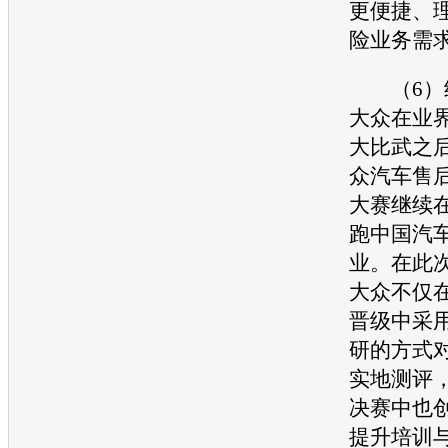
更便捷、
险
业务需
（6）继
大众
在业
大比武之后
众汽车
售后
大赛继续
跑中国
汽
业。在此
大众
不仅
晋级中采
研的方式
实地测评
决赛中也
提升培训