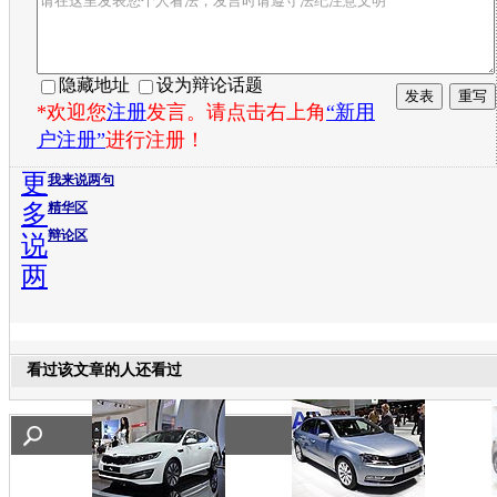
隐藏地址
设为辩论话题
*欢迎您
注册
发言。请点击右上角
“新用
户注册”
进行注册！
更
我来说两句
多
精华区
辩论区
说
两
看过该文章的人还看过