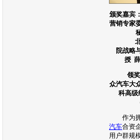
颁奖嘉宾
营销专家
北京
院战略
授 
领奖
众汽车大
科高级
作为拥有
汽车
合资
用户群规