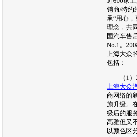
近600家
上
销商/特约
承“用心，
理念，共
国
汽车
售
No.1。20
上海大众
包括：
（1）2
上海大众
商网络的
施升级。
级后的服
高雅但又
以颜色区