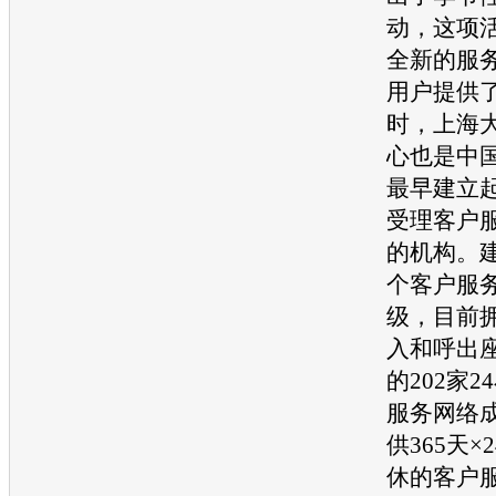
动，这项活
全新的服
用户提供
时，
上海
心也是中
最早建立
受理客户
的机构。
个客户服
级，目前拥
入和呼出
的202家
服务网络
供365天×
休的客户