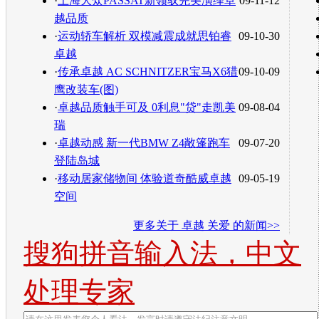
·
上海大众PASSAT新领驭完美演绎卓
09-11-12
越品质
·
运动轿车解析 双模减震成就思铂睿
09-10-30
卓越
·
传承卓越 AC SCHNITZER宝马X6猎
09-10-09
鹰改装车(图)
·
卓越品质触手可及 0利息"贷"走凯美
09-08-04
瑞
·
卓越动感 新一代BMW Z4敞篷跑车
09-07-20
登陆岛城
·
移动居家储物间 体验道奇酷威卓越
09-05-19
空间
更多关于
卓越 关爱
的新闻>>
搜狗拼音输入法，中文
处理专家