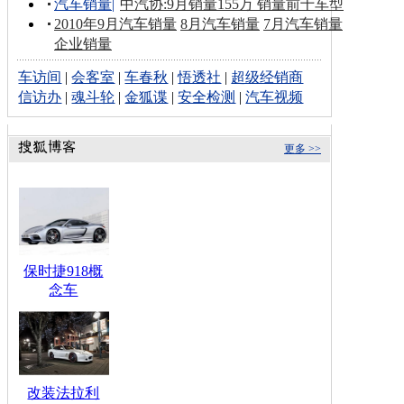
汽车销量
|
中汽协:9月销量155万 销量前十车型
2010年9月汽车销量
8月汽车销量
7月汽车销量
企业销量
车访间
|
会客室
|
车春秋
|
悟透社
|
超级经销商
信访办
|
魂斗轮
|
金狐谍
|
安全检测
|
汽车视频
更多 >>
保时捷918概
念车
改装法拉利