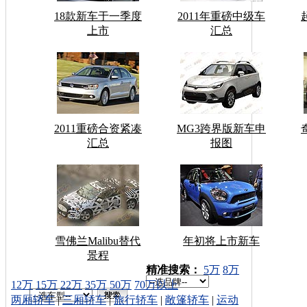
18款新车于一季度
2011年重磅中级车
上市
汇总
2011重磅合资紧凑
MG3跨界版新车申
汇总
报图
雪佛兰Malibu替代
年初将上市新车
景程
车型搜索：
精准搜索：
5万
8万
12万
15万
22万
35万
50万
70万以上
两厢轿车
|
三厢轿车
|
旅行轿车
|
敞篷轿车
|
运动