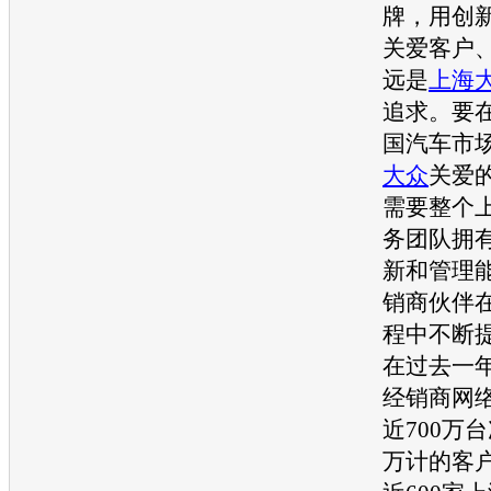
牌，用创
关爱客户
远是
上海
追求。要
国
汽车
市场
大众
关爱
需要整个
务团队拥
新和管理
销商伙伴
程中不断
在过去一
经销商网
近700万
万计的客