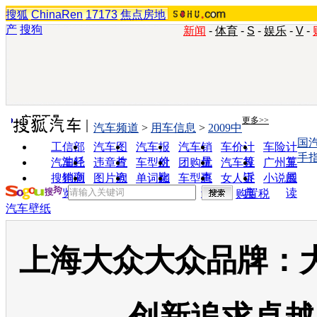
搜狐
ChinaRen
17173
焦点房地
产
搜狗
新闻
-
体育
-
S
-
娱乐
-
V
-
实用工具
更多>>
汽车频道
>
用车信息
>
2009中
国
工信部
汽车图
汽车报
汽车销
车价计
车险计
手
油耗
片
价
量
算
算
汽车经
违章查
车型对
团购优
汽车投
广州车
销商
询
比
惠
诉
展
搜狗浏
图片欣
单词翻
车型查
女人宝
小说阅
览器
赏
译
询
典
读
购置税
汽车壁纸
上海大众大众品牌：