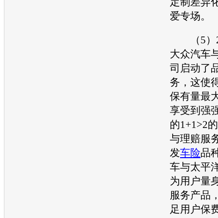
定制差异
爱专场。
（5）2
大众汽车
司启动了
务，这使
保有量最
享受到强
的1+1>
与理赔服
发
车险
品
车
与太平
为用户量
服务产品
足用户保