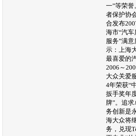
一”等荣
者保护协
合发布200
海市“
汽车
服务”满
示：
上海
最喜爱的
2006～200
大众
关爱
4年荣获“
扳手奖年
牌”。追
务创新是
海大众
将
务，兑现Tec