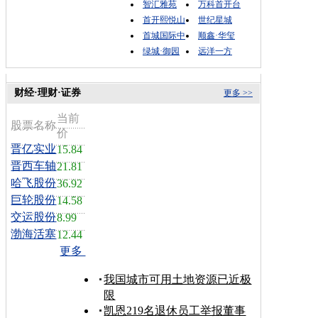
智汇雅苑
万科首开台
首开熙悦山
世纪星城
首城国际中
顺鑫·华玺
绿城·御园
远洋一方
财经·理财·证券
更多 >>
当前
股票名称
价
晋亿实业
15.84
晋西车轴
21.81
哈飞股份
36.92
巨轮股份
14.58
交运股份
8.99
渤海活塞
12.44
更多
我国城市可用土地资源已近极
限
凯恩219名退休员工举报董事