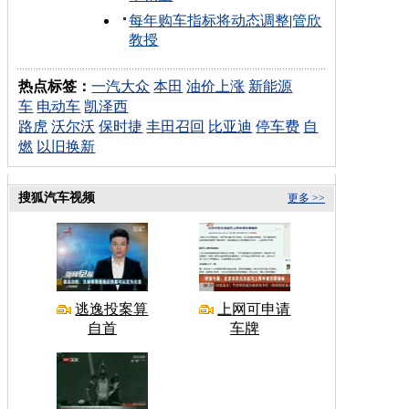
每年购车指标将动态调整
|
管欣
教授
热点标签：
一汽大众
本田
油价上涨
新能源
车
电动车
凯泽西
路虎
沃尔沃
保时捷
丰田召回
比亚迪
停车费
自
燃
以旧换新
搜狐汽车视频
更多 >>
逃逸投案算
上网可申请
自首
车牌