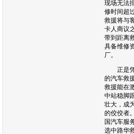
现场无法
修时间超过
救援将与
卡人商议
带到距离
具备维修
厂。
正是凭
的
汽车
救
救援能在
中站稳脚
壮大，成
的佼佼者。
国
汽车
服
选中路华