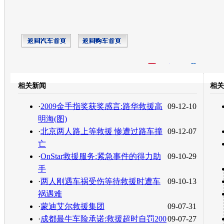
开心网
人人网
豆瓣
相关新闻
相关
转发至：
·
2009金手指奖获奖感言:路华救援高
09-12-10
明海(图)
·
北京两人路上等救援 惨遭过路车撞
09-12-07
亡
·
OnStar救援服务:紧急事件的得力助
09-10-29
手
·
两人刚遇车祸受伤等待救援时遭车
09-10-13
祸遇难
·
蒙迪艾尔救援集团
09-07-31
·
成都最牛车险承诺:救援超时自罚200
09-07-27