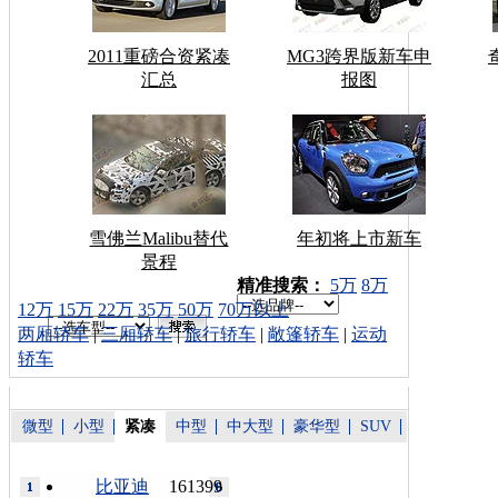
2011重磅合资紧凑
MG3跨界版新车申
汇总
报图
雪佛兰Malibu替代
年初将上市新车
景程
车型搜索：
精准搜索：
5万
8万
12万
15万
22万
35万
50万
70万以上
两厢轿车
|
三厢轿车
|
旅行轿车
|
敞篷轿车
|
运动
轿车
微型
小型
紧凑
中型
中大型
豪华型
SUV
比亚迪
161399