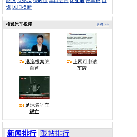
路虎
沃尔沃
保时捷
丰田召回
比亚迪
停车费
自
燃
以旧换新
搜狐汽车视频
更多 >>
逃逸投案算
上网可申请
自首
车牌
足球名宿车
祸亡
新闻排行
跟帖排行