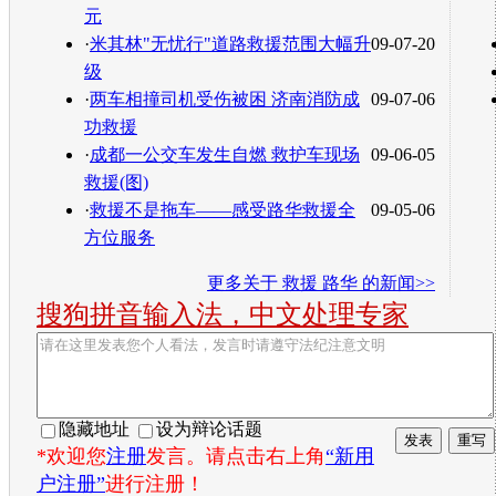
元
·
米其林"无忧行"道路救援范围大幅升
09-07-20
级
·
两车相撞司机受伤被困 济南消防成
09-07-06
功救援
·
成都一公交车发生自燃 救护车现场
09-06-05
救援(图)
·
救援不是拖车——感受路华救援全
09-05-06
方位服务
更多关于
救援 路华
的新闻>>
搜狗拼音输入法，中文处理专家
隐藏地址
设为辩论话题
*欢迎您
注册
发言。请点击右上角
“新用
户注册”
进行注册！