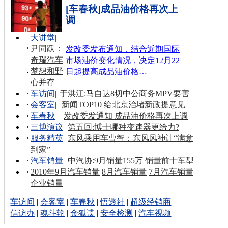
[车春秋]成品油价格再次上
调
大讲堂
|
尹同跃：
发改委发布通知，结合近期国际
奇瑞汽车
市场油价变化情况，决定12月22
梦想和野
日起提高成品油价格…
心并存
车访间
|
于洪江:马自达8切中公商务MPV要害
会客室
|
新闻TOP10 给北京治堵新政提意见
车春秋
|
发改委发通知 成品油价格再次上调
三博演议
|
第五回:博士哪种变速器更给力?
服务精英
|
东风乘用车曹智：东风风神让“满意
到家”
汽车销量
|
中汽协:9月销量155万 销量前十车型
2010年9月汽车销量
8月汽车销量
7月汽车销量
企业销量
车访间
|
会客室
|
车春秋
|
悟透社
|
超级经销商
信访办
|
魂斗轮
|
金狐谍
|
安全检测
|
汽车视频