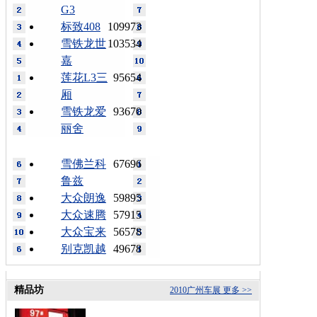
G3
标致408
109973
雪铁龙世
103534
嘉
莲花L3三
95654
厢
雪铁龙爱
93670
丽舍
雪佛兰科
67696
鲁兹
大众朗逸
59895
大众速腾
57915
大众宝来
56578
别克凯越
49678
精品坊
2010广州车展
更多 >>