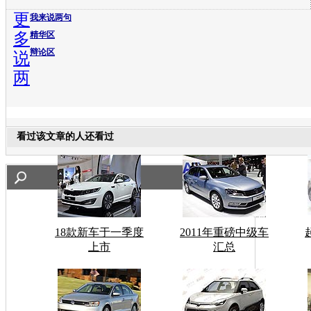
更
我来说两句
多
精华区
辩论区
说
两
看过该文章的人还看过
18款新车于一季度
2011年重磅中级车
上市
汇总