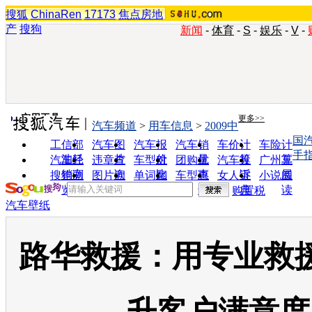
搜狐
ChinaRen
17173
焦点房地
产
搜狗
新闻
-
体育
-
S
-
娱乐
-
V
-
实用工具
更多>>
汽车频道
>
用车信息
>
2009中
国
工信部
汽车图
汽车报
汽车销
车价计
车险计
手
油耗
片
价
量
算
算
汽车经
违章查
车型对
团购优
汽车投
广州车
销商
询
比
惠
诉
展
搜狗浏
图片欣
单词翻
车型查
女人宝
小说阅
览器
赏
译
询
典
读
购置税
汽车壁纸
路华救援：用专业救