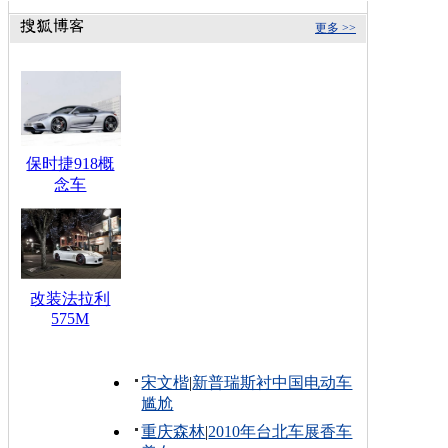
更多 >>
保时捷918概
念车
改装法拉利
575M
宋文楷
|
新普瑞斯衬中国电动车
尴尬
重庆森林
|
2010年台北车展香车