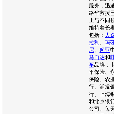
服务，迅
路华救援
上与不同
维持着长
包括：
大
拉利
、
玛
尼
、
起亚
马自达
和
车
品牌；
平保险、
保险、农
行、浦发
行、上海
和北京银
公司。每