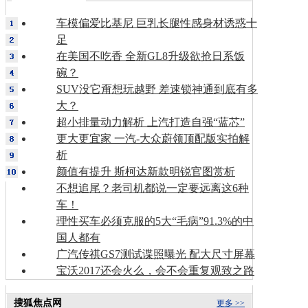
车模偏爱比基尼 巨乳长腿性感身材诱惑十
足
在美国不吃香 全新GL8升级欲抢日系饭
碗？
SUV没它甭想玩越野 差速锁神通到底有多
大？
超小排量动力解析 上汽打造自强“蓝芯”
更大更宜家 一汽-大众蔚领顶配版实拍解
析
颜值有提升 斯柯达新款明锐官图赏析
不想追尾？老司机都说一定要远离这6种
车！
理性买车必须克服的5大“毛病”91.3%的中
国人都有
广汽传祺GS7测试谍照曝光 配大尺寸屏幕
宝沃2017还会火么，会不会重复观致之路
搜狐焦点网
更多 >>