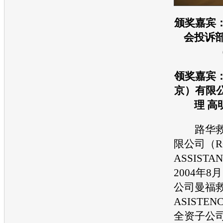
颁奖嘉宾
会投诉部
领奖嘉宾
京）有限
理 高
路华救
限公司（RO
ASSIST
2004年
公司曼福救
ASISTE
全资子公