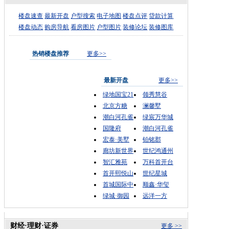
楼盘速查
最新开盘
户型搜索
电子地图
楼盘点评
贷款计算
楼盘动态
购房导航
看房图片
户型图片
装修论坛
装修图库
热销楼盘推荐
更多>>
最新开盘
更多>>
绿地国宝21
领秀慧谷
北京方糖
澜馨墅
潮白河孔雀
绿宸万华城
国隆府
潮白河孔雀
宏泰·美墅
铂铭郡
廊坊新世界
世纪鸿通州
智汇雅苑
万科首开台
首开熙悦山
世纪星城
首城国际中
顺鑫·华玺
绿城·御园
远洋一方
财经·理财·证券
更多 >>