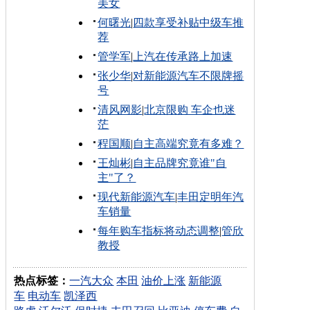
美女
何曙光
|
四款享受补贴中级车推
荐
管学军
|
上汽在传承路上加速
张少华
|
对新能源汽车不限牌摇
号
清风网影
|
北京限购 车企也迷
茫
程国顺
|
自主高端究竟有多难？
王灿彬
|
自主品牌究竟谁"自
主"了？
现代新能源汽车
|
丰田定明年汽
车销量
每年购车指标将动态调整
|
管欣
教授
热点标签：
一汽大众
本田
油价上涨
新能源
车
电动车
凯泽西