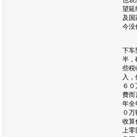
望延
及国
今没
１
下
车
半，
些税
入，
６０
费而
年全
０万
收算
上零