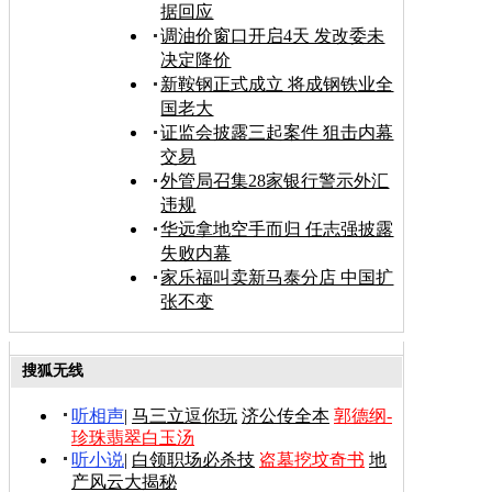
据回应
调油价窗口开启4天 发改委未
决定降价
新鞍钢正式成立 将成钢铁业全
国老大
证监会披露三起案件 狙击内幕
交易
外管局召集28家银行警示外汇
违规
华远拿地空手而归 任志强披露
失败内幕
家乐福叫卖新马泰分店 中国扩
张不变
搜狐无线
听相声
|
马三立逗你玩
济公传全本
郭德纲-
珍珠翡翠白玉汤
听小说
|
白领职场必杀技
盗墓挖坟奇书
地
产风云大揭秘