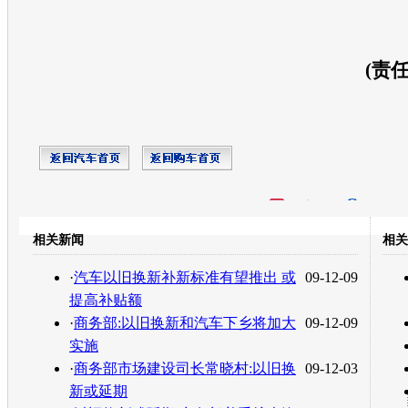
(责
开心网
人人网
豆瓣
相关新闻
相关
转发至：
·
汽车以旧换新补新标准有望推出 或
09-12-09
提高补贴额
·
商务部:以旧换新和汽车下乡将加大
09-12-09
实施
·
商务部市场建设司长常晓村:以旧换
09-12-03
新或延期