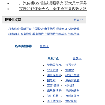
广汽传祺GS7测试谍照曝光 配大尺寸屏幕
宝沃2017还会火么，会不会重复观致之路
搜狐焦点网
更多 >>
楼盘速查
最新开盘
户型搜索
电子地图
楼盘点评
贷款计算
楼盘动态
购房导航
看房图片
户型图片
装修论坛
装修图库
热销楼盘推荐
更多>>
最新开盘
更多>>
绿地国宝21
领秀慧谷
北京方糖
澜馨墅
潮白河孔雀
绿宸万华城
国隆府
潮白河孔雀
宏泰·美墅
铂铭郡
廊坊新世界
世纪鸿通州
智汇雅苑
万科首开台
首开熙悦山
世纪星城