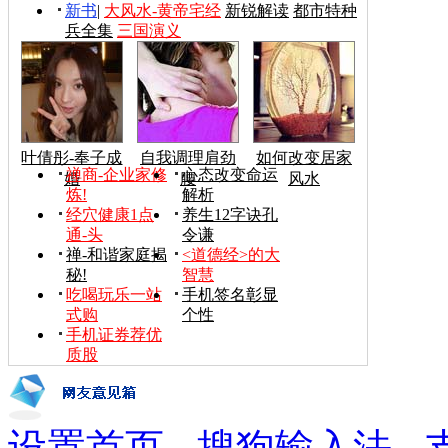
新书
|
大风水-黄帝宅经
新锐解读
都市特种
兵全集
三国演义
叶倩彤-奉子成
自我调理肩劲
如何改变居家
禅商-企业家修
心态改变命运
婚
腰
风水
炼!
解析
经穴健康1点
养生12字诀孔
通-头
令谦
禅-和谐家庭揭
<道德经>的大
秘!
智慧
吃喝玩乐一站
手机签名彰显
式购
个性
手机证券荐优
质股
设置首页
-
搜狗输入法
-