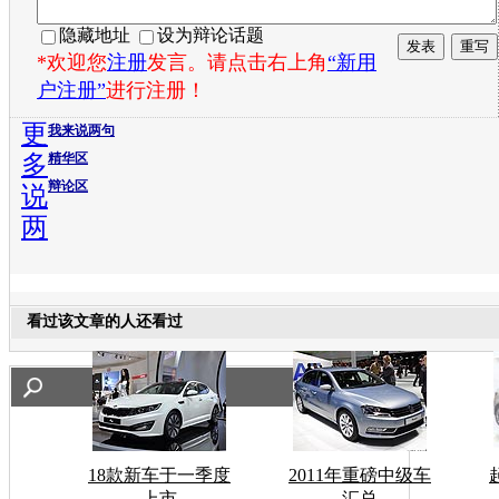
隐藏地址
设为辩论话题
*欢迎您
注册
发言。请点击右上角
“新用
户注册”
进行注册！
更
我来说两句
多
精华区
辩论区
说
两
看过该文章的人还看过
18款新车于一季度
2011年重磅中级车
上市
汇总