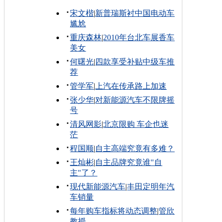
宋文楷
|
新普瑞斯衬中国电动车
尴尬
重庆森林
|
2010年台北车展香车
美女
何曙光
|
四款享受补贴中级车推
荐
管学军
|
上汽在传承路上加速
张少华
|
对新能源汽车不限牌摇
号
清风网影
|
北京限购 车企也迷
茫
程国顺
|
自主高端究竟有多难？
王灿彬
|
自主品牌究竟谁"自
主"了？
现代新能源汽车
|
丰田定明年汽
车销量
每年购车指标将动态调整
|
管欣
教授