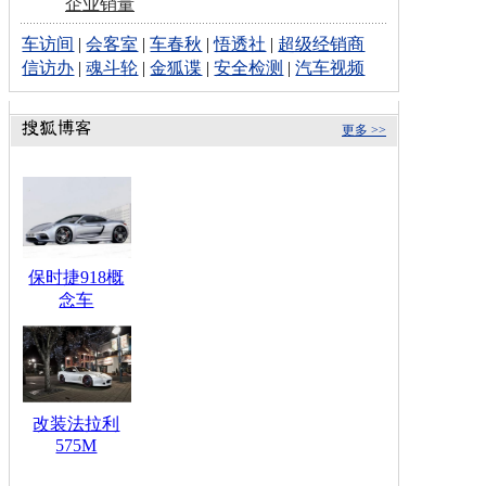
企业销量
车访间
|
会客室
|
车春秋
|
悟透社
|
超级经销商
信访办
|
魂斗轮
|
金狐谍
|
安全检测
|
汽车视频
更多 >>
保时捷918概
念车
改装法拉利
575M