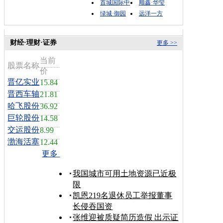
首城国际中
顺鑫·华玺
绿城·御园
远洋一方
财经·理财·证券
更多 >>
当前
股票名称
价
晋亿实业
15.84
晋西车轴
21.81
哈飞股份
36.92
巨轮股份
14.58
交运股份
8.99
渤海活塞
12.44
更多
我国城市可用土地资源已近极
限
凯恩219名退休员工举报董事
长侵吞国资
张维迎被质疑简历造假 出示证