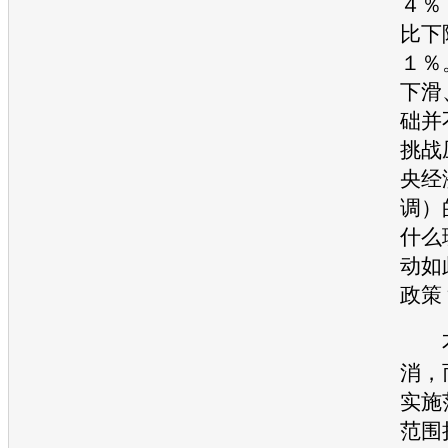
４％
比下
１％
下滑
础并
挑战
央经
调）
什么
动如
政策
不
消，
实施
范围