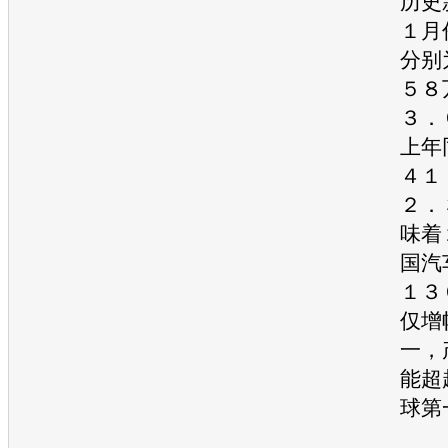
历史
１月
分别
５８
３．
上年
４１
２．
味着
国
汽
１３
仅增
一，
能超
球第