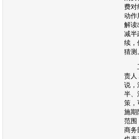
费对
动作
解读
减半
续，
猜测
工
责人
说，
半、
策，
施期
范围
商务
也表