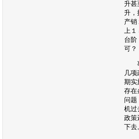
升甚
升，
产销
上１
台阶
可？
事
几项
期实
存在
问题
机
过
政策
下去