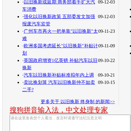
·
以旧换新或延期 商务部着手扩大汽
09-12-03
车消费
·
强化以旧换新政策 五部委发文加强
09-12-03
报废汽车监管
·
广州车市再火一把单靠"以旧换新"太
09-11-23
难
·
欧洲多国考虑延长"以旧换新"补贴计
09-11-09
划
·
英国政府增资1亿英镑 补贴汽车以旧
09-10-22
换新
·
汽车以旧换新补贴标准拟年内上调
09-10-21
·
卖比换划算 汽车以旧换新仲不如卖
09-10-15
二手?
更多关于
以旧换新 终身制
的新闻>>
搜狗拼音输入法，中文处理专家