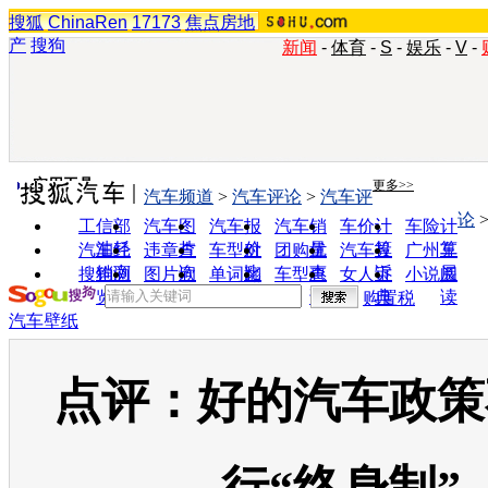
搜狐
ChinaRen
17173
焦点房地
产
搜狗
新闻
-
体育
-
S
-
娱乐
-
V
-
实用工具
更多>>
汽车频道
>
汽车评论
>
汽车评
论
工信部
汽车图
汽车报
汽车销
车价计
车险计
油耗
片
价
量
算
算
汽车经
违章查
车型对
团购优
汽车投
广州车
销商
询
比
惠
诉
展
搜狗浏
图片欣
单词翻
车型查
女人宝
小说阅
览器
赏
译
询
典
读
购置税
汽车壁纸
点评：好的汽车政策