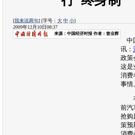
行“终身制”
[
我来说两句
] [字号：
大
中
小
]
2009年12月10日08:37
来源：
中国经济时报
作者：曾业辉
中国
讯：
政策
这是
消费
事情
有
前
汽
抢购
策预
消费