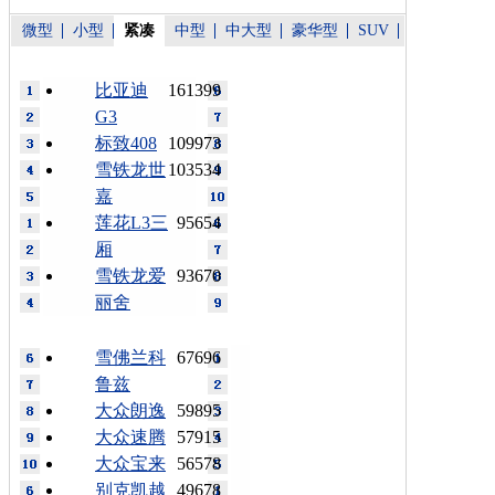
微型
小型
紧凑
中型
中大型
豪华型
SUV
比亚迪
161399
G3
标致408
109973
雪铁龙世
103534
嘉
莲花L3三
95654
厢
雪铁龙爱
93670
丽舍
雪佛兰科
67696
鲁兹
大众朗逸
59895
大众速腾
57915
大众宝来
56578
别克凯越
49678