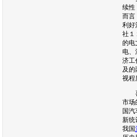
续性
而言
利好
社１
的电
电、
济工
及的
视程
喜
市场
国
汽
新统
我国