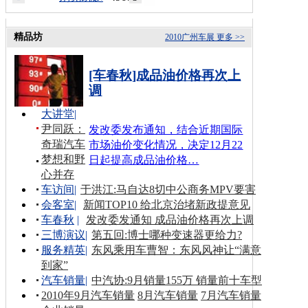
精品坊
2010广州车展
更多 >>
[车春秋]成品油价格再次上
调
大讲堂
|
尹同跃：
发改委发布通知，结合近期国际
奇瑞汽车
市场油价变化情况，决定12月22
梦想和野
日起提高成品油价格…
心并存
车访间
|
于洪江:马自达8切中公商务MPV要害
会客室
|
新闻TOP10 给北京治堵新政提意见
车春秋
|
发改委发通知 成品油价格再次上调
三博演议
|
第五回:博士哪种变速器更给力?
服务精英
|
东风乘用车曹智：东风风神让“满意
到家”
汽车销量
|
中汽协:9月销量155万 销量前十车型
2010年9月汽车销量
8月汽车销量
7月汽车销量