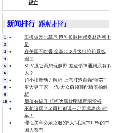
祸亡
新闻排行
跟帖排行
车模偏爱比基尼 巨乳长腿性感身材诱惑十
足
在美国不吃香 全新GL8升级欲抢日系饭
碗？
SUV没它甭想玩越野 差速锁神通到底有多
大？
超小排量动力解析 上汽打造自强“蓝芯”
更大更宜家 一汽-大众蔚领顶配版实拍解
析
颜值有提升 斯柯达新款明锐官图赏析
不想追尾？老司机都说一定要远离这6种
车！
理性买车必须克服的5大“毛病”91.3%的中
国人都有