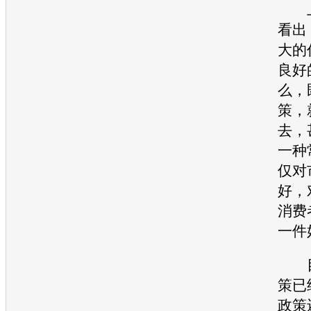
上
看出
大的
良好
么，
策，
去，
一种
仅对
好，
消费
一件
目
策已
政策