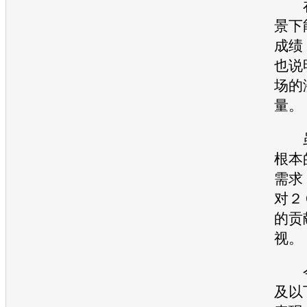
景下
成绩
也说
场的
量。
虽
根本
需求
对２
的贡
视。
今
及以