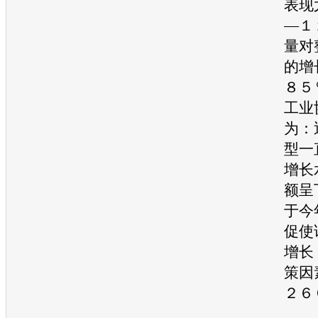
表现
—１
量对
的增
８５
工业
为：
型
一
增长
额呈
于今
促使
增长
策因
２６