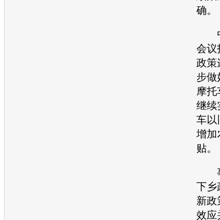
确。
中
会议
政策
步做
摩托
继续
车
以
增加
贴。
事
下乡
新政
效应