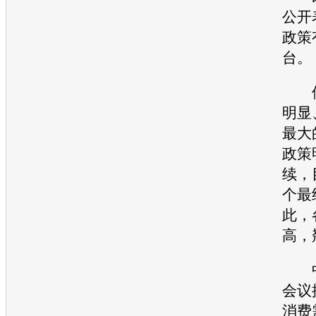
公开
政策
台。
但
明显
最大
政策
续，
个最
此，
高，
中
会议
消费