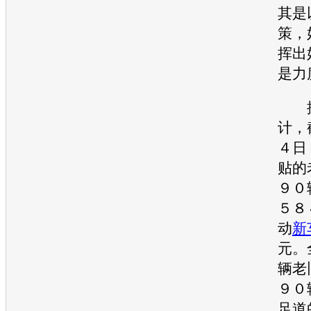
其是
策，
挥出
是力
据
计，
４日
贴的
９０
５８
动
新
元。
辆老
９０
足道