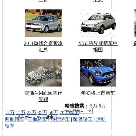
2011重磅合资紧凑
MG3跨界版新车申
汇总
报图
雪佛兰Malibu替代
年初将上市新车
景程
车型搜索：
精准搜索：
5万
8万
12万
15万
22万
35万
50万
70万以上
两厢轿车
|
三厢轿车
|
旅行轿车
|
敞篷轿车
|
运动
轿车