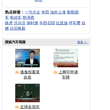
热点标签：
一汽大众
本田
油价上涨
新能源
车
电动车
凯泽西
路虎
沃尔沃
保时捷
丰田召回
比亚迪
停车费
自
燃
以旧换新
搜狐汽车视频
更多 >>
逃逸投案算
上网可申请
自首
车牌
足球名宿车