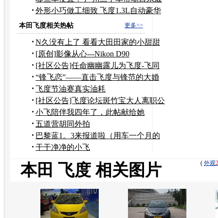
吃香
外形小巧做工细致 飞度1.3L自动豪华
版
本田飞度相关热帖
更多>>
N久没有上了 看看大田田家的小甜甜
[原创]影像从心---Nikon D90
[社区公告]任命幽幽露儿为飞度-飞同
一班论坛斑竹
“锋飞恋”——直击飞度与锋范的大婚
飞度节油赛真实油耗
[社区公告]飞度论坛斑竹宝大人离职公
告
小飞陪伴我四年了，此帖献给她
五道营胡同外拍
巴黎蓝1。3来报道啦（用车一个月的
感受）
干干净净的小飞
(
外观
本田 飞度 相关图片