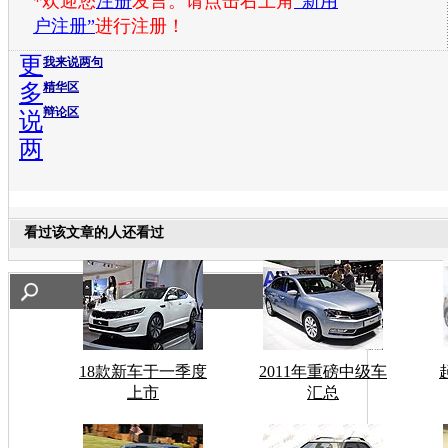
*欢迎您
注册
发言。请点击右上角
“新用
户注册”
进行注册！
更
我来说两句
多
精华区
辩论区
说
两
看过该文章的人还看过
18款新车于一季度
2011年重磅中级车
上市
汇总