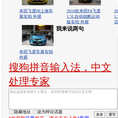
本田飞度09上海车
2010款本田Fit飞度
2
展实拍 外观
1.5L自动炫酷运动
1
版实拍 外观
店
我来说两句
本田飞度车展实拍
外观
搜狗拼音输入法，中文
处理专家
隐藏地址
设为辩论话题