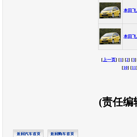
本田飞度
本田飞度
[
上一页
] [
1
] [
2
] [
3
]
[
10
] [
11
(责任编