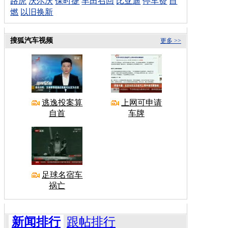
路虎
沃尔沃
保时捷
丰田召回
比亚迪
停车费
自
燃
以旧换新
搜狐汽车视频
更多 >>
逃逸投案算
上网可申请
自首
车牌
足球名宿车
祸亡
新闻排行
跟帖排行