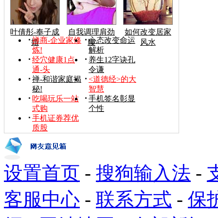
叶倩彤-奉子成
自我调理肩劲
如何改变居家
禅商-企业家修
心态改变命运
婚
腰
风水
炼!
解析
经穴健康1点
养生12字诀孔
通-头
令谦
禅-和谐家庭揭
<道德经>的大
秘!
智慧
吃喝玩乐一站
手机签名彰显
式购
个性
手机证券荐优
质股
设置首页
-
搜狗输入法
-
客服中心
-
联系方式
-
保