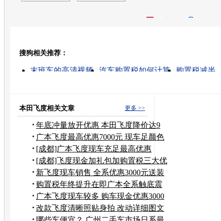
开心网
人人网
豆瓣
搜狗相关推荐：
转发至：
末班车的高清视频
汽车购置税如何计算
购置税减半
车辆购置税
购置税怎么计算
汽车购置税
购置税是
购置税是多少
2010购置税
摩托车购置税
本田飞度相关文章
更多 >>
年底冲量放开优惠 本田飞度降价达9
千元
广本飞度最高优惠7000元 现车足颜色
全
[成都]广本飞度现车充足最高优惠
10000元
[成都]飞度现金加礼包加购置税三大优
惠
新飞度现车销售 全系优惠3000元送装
潢
购置税年终提升在即广本全系触底震
撼价
广本飞度现车较多 购车现金优惠3000
元
改款飞度清晰照贴身拍 改动详细图文
解析
哪些车便宜？ 广州二手车市场日系最