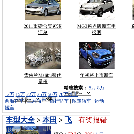
2011重磅合资紧凑
MG3跨界版新车申
汇总
报图
雪佛兰Malibu替代
年初将上市新车
景程
车型搜索：
精准搜索：
5万
8万
12万
15万
22万
35万
50万
70万以上
两厢轿车
|
三厢轿车
|
旅行轿车
|
敞篷轿车
|
运动
轿车
车型大全
>
本田
>
飞
有奖报错
度