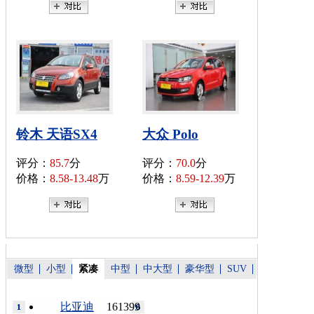
铃木 天语SX4
大众 Polo
评分：
85.7
分
评分：
70.0
分
价格：
8.58-13.48
万
价格：
8.59-12.39
万
微型
小型
紧凑
中型
中大型
豪华型
SUV
比亚迪
161399