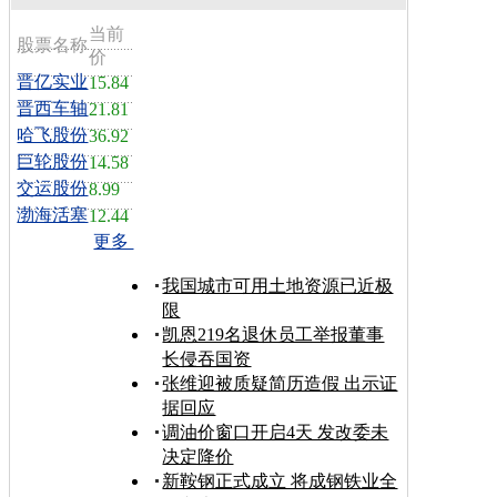
当前
股票名称
价
晋亿实业
15.84
晋西车轴
21.81
哈飞股份
36.92
巨轮股份
14.58
交运股份
8.99
渤海活塞
12.44
更多
我国城市可用土地资源已近极
限
凯恩219名退休员工举报董事
长侵吞国资
张维迎被质疑简历造假 出示证
据回应
调油价窗口开启4天 发改委未
决定降价
新鞍钢正式成立 将成钢铁业全