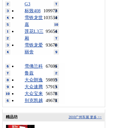
G3
标致408
109973
雪铁龙世
103534
嘉
莲花L3三
95654
厢
雪铁龙爱
93670
丽舍
雪佛兰科
67696
鲁兹
大众朗逸
59895
大众速腾
57915
大众宝来
56578
别克凯越
49678
精品坊
2010广州车展
更多 >>