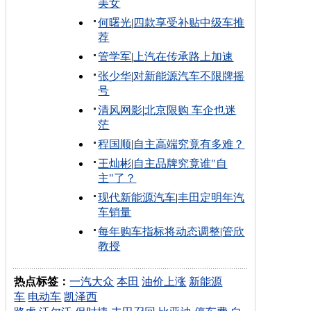
美女
何曙光
|
四款享受补贴中级车推
荐
管学军
|
上汽在传承路上加速
张少华
|
对新能源汽车不限牌摇
号
清风网影
|
北京限购 车企也迷
茫
程国顺
|
自主高端究竟有多难？
王灿彬
|
自主品牌究竟谁"自
主"了？
现代新能源汽车
|
丰田定明年汽
车销量
每年购车指标将动态调整
|
管欣
教授
热点标签：
一汽大众
本田
油价上涨
新能源
车
电动车
凯泽西