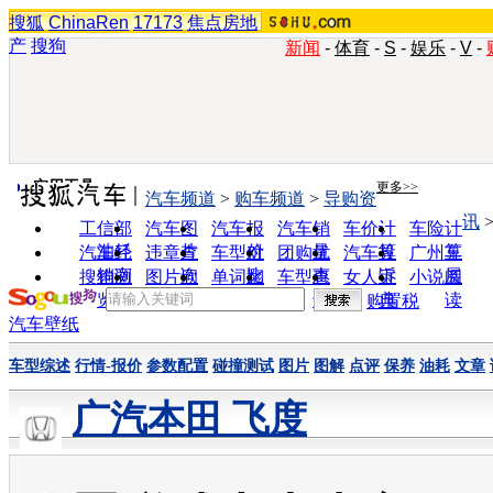
搜狐
ChinaRen
17173
焦点房地
产
搜狗
新闻
-
体育
-
S
-
娱乐
-
V
-
实用工具
更多>>
汽车频道
>
购车频道
>
导购资
讯
工信部
汽车图
汽车报
汽车销
车价计
车险计
油耗
片
价
量
算
算
汽车经
违章查
车型对
团购优
汽车投
广州车
销商
询
比
惠
诉
展
搜狗浏
图片欣
单词翻
车型查
女人宝
小说阅
览器
赏
译
询
典
读
购置税
汽车壁纸
车型综述
行情-报价
参数配置
碰撞测试
图片
图解
点评
保养
油耗
文章
广汽本田 飞度