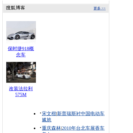
更多 >>
保时捷918概
念车
改装法拉利
575M
宋文楷
|
新普瑞斯衬中国电动车
尴尬
重庆森林
|
2010年台北车展香车