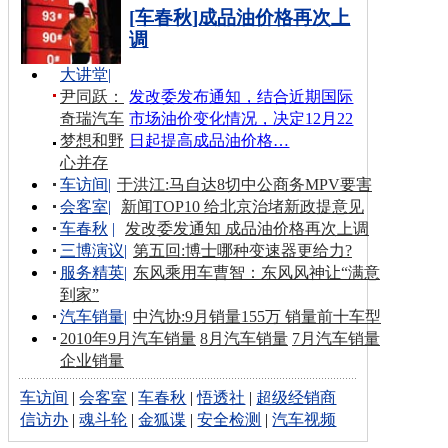
[车春秋]成品油价格再次上
调
大讲堂
|
尹同跃：
发改委发布通知，结合近期国际
奇瑞汽车
市场油价变化情况，决定12月22
梦想和野
日起提高成品油价格…
心并存
车访间
|
于洪江:马自达8切中公商务MPV要害
会客室
|
新闻TOP10 给北京治堵新政提意见
车春秋
|
发改委发通知 成品油价格再次上调
三博演议
|
第五回:博士哪种变速器更给力?
服务精英
|
东风乘用车曹智：东风风神让“满意
到家”
汽车销量
|
中汽协:9月销量155万 销量前十车型
2010年9月汽车销量
8月汽车销量
7月汽车销量
企业销量
车访间
|
会客室
|
车春秋
|
悟透社
|
超级经销商
信访办
|
魂斗轮
|
金狐谍
|
安全检测
|
汽车视频