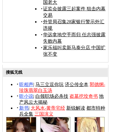
国老大
证监会披露三起案件 狙击内幕
交易
外管局召集28家银行警示外汇
违规
华远拿地空手而归 任志强披露
失败内幕
家乐福叫卖新马泰分店 中国扩
张不变
搜狐无线
听相声
|
马三立逗你玩
济公传全本
郭德纲-
珍珠翡翠白玉汤
听小说
|
白领职场必杀技
盗墓挖坟奇书
地
产风云大揭秘
新书
|
大风水-黄帝宅经
新锐解读
都市特种
兵全集
三国演义