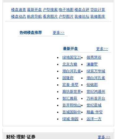
楼盘速查
最新开盘
户型搜索
电子地图
楼盘点评
贷款计算
楼盘动态
购房导航
看房图片
户型图片
装修论坛
装修图库
热销楼盘推荐
更多>>
最新开盘
更多>>
绿地国宝21
领秀慧谷
北京方糖
澜馨墅
潮白河孔雀
绿宸万华城
国隆府
潮白河孔雀
宏泰·美墅
铂铭郡
廊坊新世界
世纪鸿通州
智汇雅苑
万科首开台
首开熙悦山
世纪星城
首城国际中
顺鑫·华玺
绿城·御园
远洋一方
财经·理财·证券
更多 >>