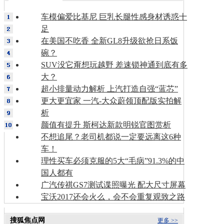
车模偏爱比基尼 巨乳长腿性感身材诱惑十
足
在美国不吃香 全新GL8升级欲抢日系饭
碗？
SUV没它甭想玩越野 差速锁神通到底有多
大？
超小排量动力解析 上汽打造自强“蓝芯”
更大更宜家 一汽-大众蔚领顶配版实拍解
析
颜值有提升 斯柯达新款明锐官图赏析
不想追尾？老司机都说一定要远离这6种
车！
理性买车必须克服的5大“毛病”91.3%的中
国人都有
广汽传祺GS7测试谍照曝光 配大尺寸屏幕
宝沃2017还会火么，会不会重复观致之路
搜狐焦点网
更多 >>