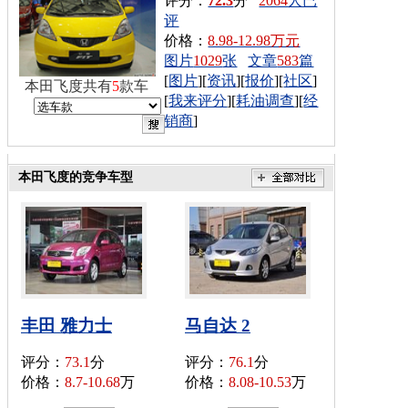
评分：
72.3
分
2064
人已
评
价格：
8.98-12.98万元
图片
1029
张
文章
583
篇
[
图片
][
资讯
][
报价
][
社区
]
本田飞度共有
5
款车
[
我来评分
][
耗油调查
][
经
销商
]
本田飞度的竞争车型
丰田 雅力士
马自达 2
评分：
73.1
分
评分：
76.1
分
价格：
8.7-10.68
万
价格：
8.08-10.53
万