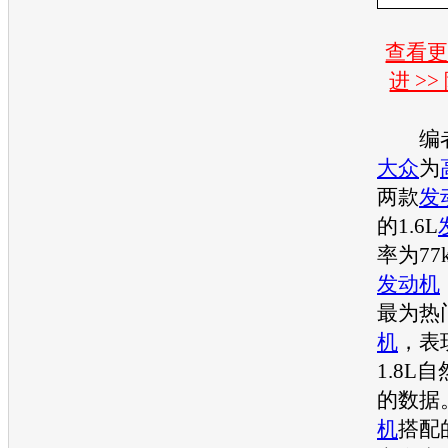
查看
进 >
编者
大众
为
两款
发
的1.6L
率为77k
发动机
最为热
机
，表
1.8L
的数据。
机
搭配