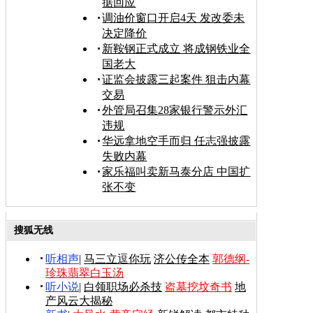
据回应
调油价窗口开启4天 发改委未
决定降价
新鞍钢正式成立 将成钢铁业全
国老大
证监会披露三起案件 狙击内幕
交易
外管局召集28家银行警示外汇
违规
华远拿地空手而归 任志强披露
失败内幕
家乐福叫卖新马泰分店 中国扩
张不变
搜狐无线
听相声
|
马三立逗你玩
济公传全本
郭德纲-
珍珠翡翠白玉汤
听小说
|
白领职场必杀技
盗墓挖坟奇书
地
产风云大揭秘