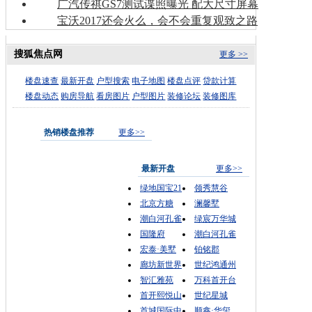
广汽传祺GS7测试谍照曝光 配大尺寸屏幕
宝沃2017还会火么，会不会重复观致之路
搜狐焦点网
更多 >>
楼盘速查
最新开盘
户型搜索
电子地图
楼盘点评
贷款计算
楼盘动态
购房导航
看房图片
户型图片
装修论坛
装修图库
热销楼盘推荐
更多>>
最新开盘
更多>>
绿地国宝21
领秀慧谷
北京方糖
澜馨墅
潮白河孔雀
绿宸万华城
国隆府
潮白河孔雀
宏泰·美墅
铂铭郡
廊坊新世界
世纪鸿通州
智汇雅苑
万科首开台
首开熙悦山
世纪星城
首城国际中
顺鑫·华玺