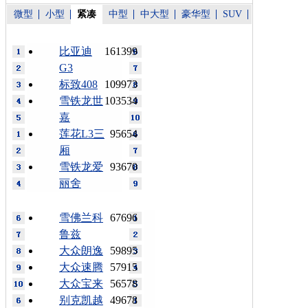
微型
小型
紧凑
中型
中大型
豪华型
SUV
比亚迪
161399
G3
标致408
109973
雪铁龙世
103534
嘉
莲花L3三
95654
厢
雪铁龙爱
93670
丽舍
雪佛兰科
67696
鲁兹
大众朗逸
59895
大众速腾
57915
大众宝来
56578
别克凯越
49678