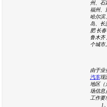
州、石
福州、
哈尔滨
岛、长
肥 长春
鲁木齐 
个城市
由于业
汽车
现
地区（
场信息
工作要
1、