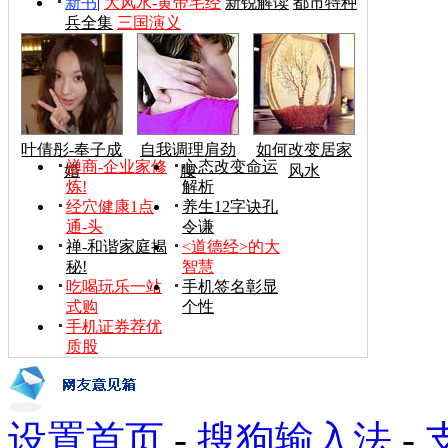
新书
|
大风水-黄帝宅经
新锐解读
都市特种
兵全集
三国演义
叶倩彤-奉子成
自我调理肩劲
如何改变居家
禅商-企业家修
心态改变命运
婚
腰
风水
炼!
解析
经穴健康1点
养生12字诀孔
通-头
令谦
禅-和谐家庭揭
<道德经>的大
秘!
智慧
吃喝玩乐一站
手机签名彰显
式购
个性
手机证券荐优
质股
设置首页
-
搜狗输入法
-