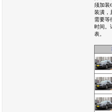
须加装6
装潢，
需要等
时间。
表。