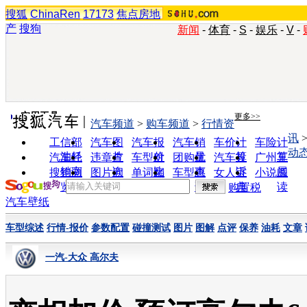
搜狐
ChinaRen
17173
焦点房地
产
搜狗
新闻
-
体育
-
S
-
娱乐
-
V
-
实用工具
更多>>
汽车频道
>
购车频道
>
行情资
讯
工信部
汽车图
汽车报
汽车销
车价计
车险计
动
油耗
片
价
量
算
算
汽车经
违章查
车型对
团购优
汽车投
广州车
销商
询
比
惠
诉
展
搜狗浏
图片欣
单词翻
车型查
女人宝
小说阅
览器
赏
译
询
典
读
购置税
汽车壁纸
车型综述
行情-报价
参数配置
碰撞测试
图片
图解
点评
保养
油耗
文章
一汽-大众 高尔夫