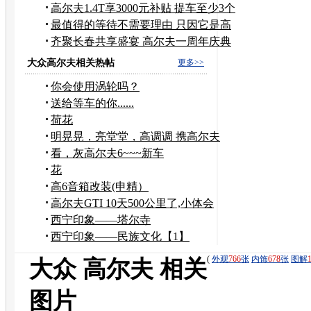
个月
高尔夫1.4T享3000元补贴 提车至少3个
月
最值得的等待不需要理由 只因它是高
尔夫
齐聚长春共享盛宴 高尔夫一周年庆典
侧记
大众高尔夫相关热帖
更多>>
你会使用涡轮吗？
送给等车的你......
荷花
明晃晃，亮堂堂，高调调 携高尔夫
1.4t报到来啦
看，灰高尔夫6~~~新车
花
高6音箱改装(申精）
高尔夫GTI 10天500公里了,小体会
西宁印象——塔尔寺
西宁印象——民族文化【1】
(
外观
766
张
内饰
678
张
图解
大众 高尔夫 相关
图片