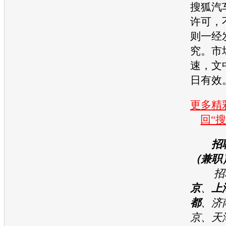
搜狐汽
许可，
则一经
究。市
速，文
日有效
更多精彩
回“
招
（兼职
招聘
京
、
上
都
、济
京、天