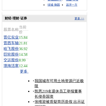
绿城·御园
远洋一方
财经·理财·证券
更多 >>
当前
股票名称
价
晋亿实业
15.84
晋西车轴
21.81
哈飞股份
36.92
巨轮股份
14.58
交运股份
8.99
渤海活塞
12.44
更多
我国城市可用土地资源已近极
限
凯恩219名退休员工举报董事
长侵吞国资
张维迎被质疑简历造假 出示证