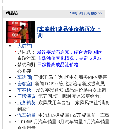
精品坊
2010广州车展
更多 >>
[车春秋]成品油价格再次上
调
大讲堂
|
尹同跃：
发改委发布通知，结合近期国际
奇瑞汽车
市场油价变化情况，决定12月22
梦想和野
日起提高成品油价格…
心并存
车访间
|
于洪江:马自达8切中公商务MPV要害
会客室
|
新闻TOP10 给北京治堵新政提意见
车春秋
|
发改委发通知 成品油价格再次上调
三博演议
|
第五回:博士哪种变速器更给力?
服务精英
|
东风乘用车曹智：东风风神让“满意
到家”
汽车销量
|
中汽协:9月销量155万 销量前十车型
2010年9月汽车销量
8月汽车销量
7月汽车销量
企业销量