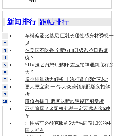
祸亡
新闻排行
跟帖排行
车模偏爱比基尼 巨乳长腿性感身材诱惑十
足
在美国不吃香 全新GL8升级欲抢日系饭
碗？
SUV没它甭想玩越野 差速锁神通到底有多
大？
超小排量动力解析 上汽打造自强“蓝芯”
更大更宜家 一汽-大众蔚领顶配版实拍解
析
颜值有提升 斯柯达新款明锐官图赏析
不想追尾？老司机都说一定要远离这6种
车！
理性买车必须克服的5大“毛病”91.3%的中
国人都有