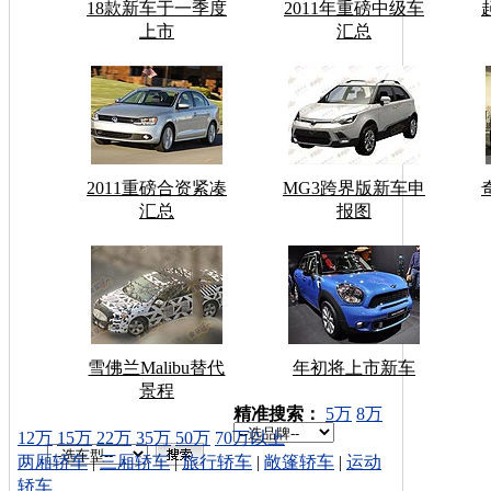
18款新车于一季度
2011年重磅中级车
上市
汇总
2011重磅合资紧凑
MG3跨界版新车申
汇总
报图
雪佛兰Malibu替代
年初将上市新车
景程
车型搜索：
精准搜索：
5万
8万
12万
15万
22万
35万
50万
70万以上
两厢轿车
|
三厢轿车
|
旅行轿车
|
敞篷轿车
|
运动
轿车