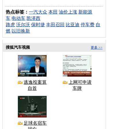
热点标签：
一汽大众
本田
油价上涨
新能源
车
电动车
凯泽西
路虎
沃尔沃
保时捷
丰田召回
比亚迪
停车费
自
燃
以旧换新
搜狐汽车视频
更多 >>
逃逸投案算
上网可申请
自首
车牌
足球名宿车