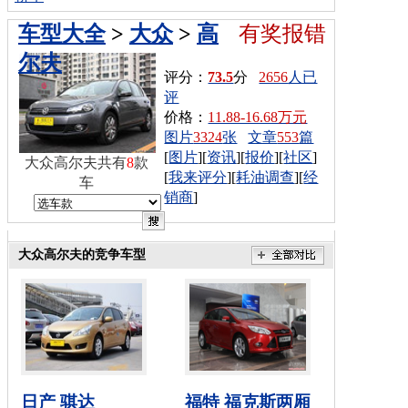
车型大全
>
大众
>
高
有奖报错
尔夫
评分：
73.5
分
2656
人已
评
价格：
11.88-16.68万元
图片
3324
张
文章
553
篇
[
图片
][
资讯
][
报价
][
社区
]
大众高尔夫共有
8
款
[
我来评分
][
耗油调查
][
经
车
销商
]
大众高尔夫的竞争车型
日产 骐达
福特 福克斯两厢