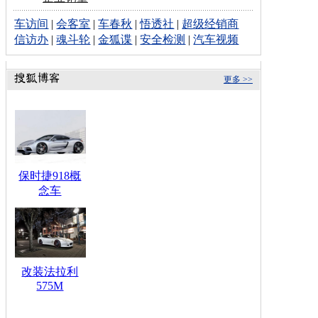
车访间
|
会客室
|
车春秋
|
悟透社
|
超级经销商
信访办
|
魂斗轮
|
金狐谍
|
安全检测
|
汽车视频
更多 >>
保时捷918概
念车
改装法拉利
575M