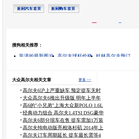
开心网
人人网
豆瓣
搜狗相关推荐：
转发至：
装潢的最新图片
高尔夫球杆价格
桂林高尔夫预订
蒙迪欧保养价格
汽车美容装潢培训
高尔夫汽车
高尔夫 球杆 价格
汽车保养价格
高尔夫用品价格
飞度 降价
大众高尔夫相关文章
更多 >>
高尔夫6沪上严重缺车 预定提车无时
限
大众高尔夫6推出升级版 明年上半年
量产
高6的"小兄弟"上海大众新POLO 1.6L
图解
经典动力组合 高尔夫1.4TSI DSG豪华
型
高尔夫6部分现车在售 提车需加1万装
潢
高尔夫纯电动版亮相洛杉矶 2014年上
市
高尔夫订车周期延长 提车最长需等4