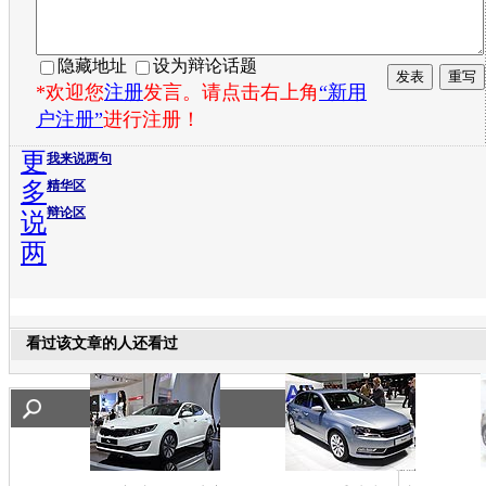
隐藏地址
设为辩论话题
*欢迎您
注册
发言。请点击右上角
“新用
户注册”
进行注册！
更
我来说两句
多
精华区
辩论区
说
两
看过该文章的人还看过