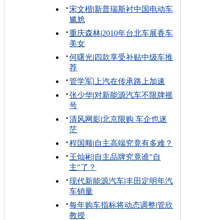
宋文楷
|
新普瑞斯衬中国电动车
尴尬
重庆森林
|
2010年台北车展香车
美女
何曙光
|
四款享受补贴中级车推
荐
管学军
|
上汽在传承路上加速
张少华
|
对新能源汽车不限牌摇
号
清风网影
|
北京限购 车企也迷
茫
程国顺
|
自主高端究竟有多难？
王灿彬
|
自主品牌究竟谁"自
主"了？
现代新能源汽车
|
丰田定明年汽
车销量
每年购车指标将动态调整
|
管欣
教授