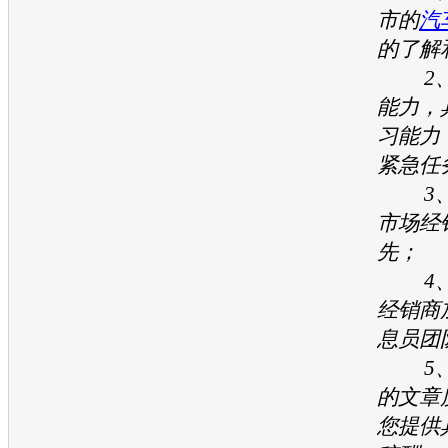
市的
汽
的了解
2、
能力，
习能力
紧急任
3、
市场经
先；
4、
经销商
息员团
5、
的文章
您提供