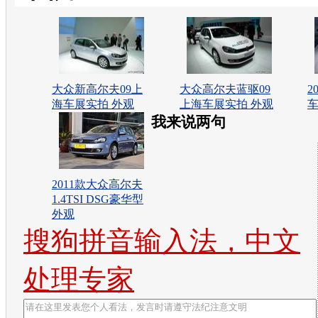
大众新高尔夫09上
大众高尔夫蓝驱09
2
海车展实拍 外观
上海车展实拍 外观
车
我来说两句
2011款大众高尔夫
1.4TSI DSG豪华型
外观
搜狗拼音输入法，中文
处理专家