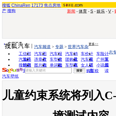
搜狐
ChinaRen
17173
焦点房地
产
搜狗
新闻
-
体育
-
S
-
娱乐
-
V
-
实用工具
更多>>
汽车频道
>
专题
>
世界汽车杂
志
工信部
汽车图
汽车报
汽车销
车价计
车险计
油耗
片
价
量
算
算
汽车经
违章查
车型对
团购优
汽车投
广州车
销商
询
比
惠
诉
展
搜狗浏
图片欣
单词翻
车型查
女人宝
小说阅
览器
赏
译
询
典
读
购置税
汽车壁纸
儿童约束系统将列入C-