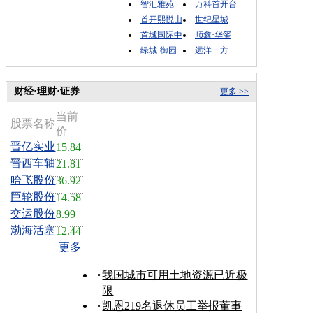
智汇雅苑
万科首开台
首开熙悦山
世纪星城
首城国际中
顺鑫·华玺
绿城·御园
远洋一方
财经·理财·证券
更多 >>
当前
股票名称
价
晋亿实业
15.84
晋西车轴
21.81
哈飞股份
36.92
巨轮股份
14.58
交运股份
8.99
渤海活塞
12.44
更多
我国城市可用土地资源已近极
限
凯恩219名退休员工举报董事