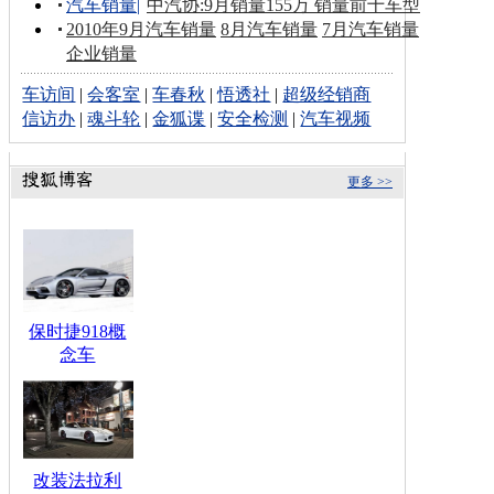
汽车销量
|
中汽协:9月销量155万 销量前十车型
2010年9月汽车销量
8月汽车销量
7月汽车销量
企业销量
车访间
|
会客室
|
车春秋
|
悟透社
|
超级经销商
信访办
|
魂斗轮
|
金狐谍
|
安全检测
|
汽车视频
更多 >>
保时捷918概
念车
改装法拉利