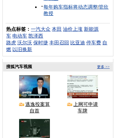
每年购车指标将动态调整
|
管欣
教授
热点标签：
一汽大众
本田
油价上涨
新能源
车
电动车
凯泽西
路虎
沃尔沃
保时捷
丰田召回
比亚迪
停车费
自
燃
以旧换新
搜狐汽车视频
更多 >>
逃逸投案算
上网可申请
自首
车牌