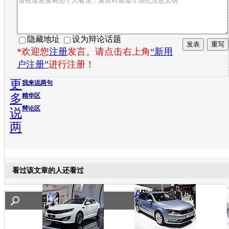
隐藏地址
设为辩论话题
*欢迎您
注册
发言。请点击右上角
“新用
户注册”
进行注册！
更
我来说两句
多
精华区
辩论区
说
两
看过该文章的人还看过