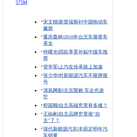
575M
宋文楷
|
新普瑞斯衬中国电动车
尴尬
重庆森林
|
2010年台北车展香车
美女
何曙光
|
四款享受补贴中级车推
荐
管学军
|
上汽在传承路上加速
张少华
|
对新能源汽车不限牌摇
号
清风网影
|
北京限购 车企也迷
茫
程国顺
|
自主高端究竟有多难？
王灿彬
|
自主品牌究竟谁"自
主"了？
现代新能源汽车
|
丰田定明年汽
车销量