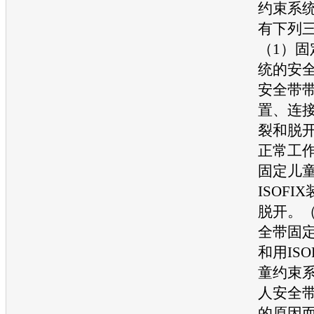
约束系
有下列
（1）固
统的安
安全带
置、连
裂和脱
正常工作
固定儿
ISOF
脱开。（
全带固
和用IS
童约束
人安全带
的原因