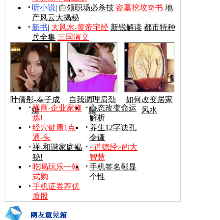
听小说
|
白领职场必杀技
盗墓挖坟奇书
地
产风云大揭秘
新书
|
大风水-黄帝宅经
新锐解读
都市特种
兵全集
三国演义
叶倩彤-奉子成
自我调理肩劲
如何改变居家
禅商-企业家修
心态改变命运
婚
腰
风水
炼!
解析
经穴健康1点
养生12字诀孔
通-头
令谦
禅-和谐家庭揭
<道德经>的大
秘!
智慧
吃喝玩乐一站
手机签名彰显
式购
个性
手机证券荐优
质股