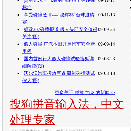
·
贾新光:安全气囊的问题根子在碰撞
09-11-17
标准
·
享受碰撞激情----"骏辉杯"台球邀请
09-11-13
赛
·
标致307碰撞报道 假人头部安全值得
09-09-24
关注(图)
·
假人碰撞 广汽本田开启汽车安全新
09-09-14
里程
·
国内首例行人假人碰撞试验搜狐详
09-08-23
细解读(图)
·
沃尔沃汽车投放巨资 研制碰撞测试
09-08-13
假人(图)
更多关于
碰撞 约束
的新闻>>
搜狗拼音输入法，中文
处理专家