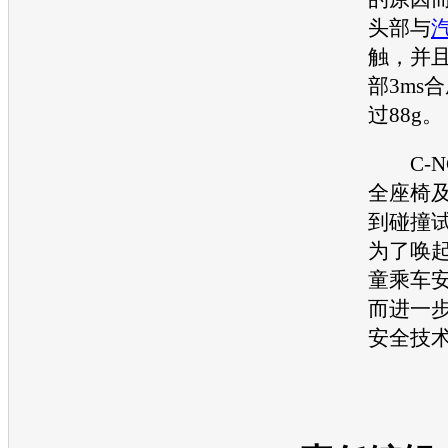
头部与
触，并
部3ms
过88g。
C-
全
座椅
到碰撞
为了唤
童乘车
而进一
安全技