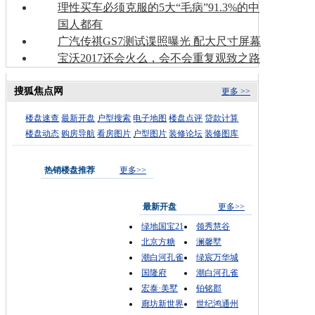
理性买车必须克服的5大“毛病”91.3%的中
国人都有
广汽传祺GS7测试谍照曝光 配大尺寸屏幕
宝沃2017还会火么，会不会重复观致之路
搜狐焦点网
更多 >>
楼盘速查
最新开盘
户型搜索
电子地图
楼盘点评
贷款计算
楼盘动态
购房导航
看房图片
户型图片
装修论坛
装修图库
热销楼盘推荐
更多>>
最新开盘
更多>>
绿地国宝21
领秀慧谷
北京方糖
澜馨墅
潮白河孔雀
绿宸万华城
国隆府
潮白河孔雀
宏泰·美墅
铂铭郡
廊坊新世界
世纪鸿通州