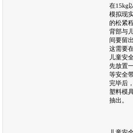
在15k
模拟现
的松紧
背部与
间要留
这需要
儿童安
先放置
等安全
完毕后
塑料模
抽出。
儿童安