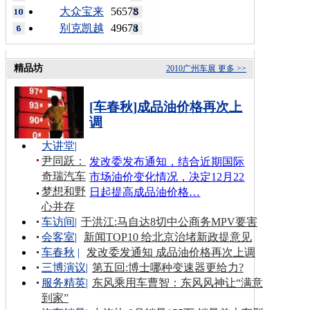
大众宝来
56578
别克凯越
49678
精品坊
2010广州车展
更多 >>
[车春秋]成品油价格再次上
调
大讲堂
|
尹同跃：
发改委发布通知，结合近期国际
奇瑞汽车
市场油价变化情况，决定12月22
梦想和野
日起提高成品油价格…
心并存
车访间
|
于洪江:马自达8切中公商务MPV要害
会客室
|
新闻TOP10 给北京治堵新政提意见
车春秋
|
发改委发通知 成品油价格再次上调
三博演议
|
第五回:博士哪种变速器更给力?
服务精英
|
东风乘用车曹智：东风风神让“满意
到家”