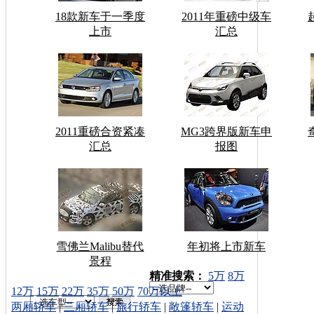
18款新车于一季度
2011年重磅中级车
上市
汇总
2011重磅合资紧凑
MG3跨界版新车申
汇总
报图
雪佛兰Malibu替代
年初将上市新车
景程
车型搜索：
精准搜索：
5万
8万
12万
15万
22万
35万
50万
70万以上
两厢轿车
|
三厢轿车
|
旅行轿车
|
敞篷轿车
|
运动