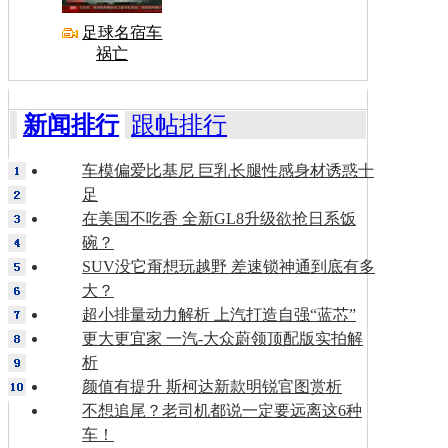
足球名宿车
祸亡
新闻排行
跟帖排行
车模偏爱比基尼 巨乳长腿性感身材诱惑十
足
在美国不吃香 全新GL8升级欲抢日系饭
碗？
SUV没它甭想玩越野 差速锁神通到底有多
大？
超小排量动力解析 上汽打造自强“蓝芯”
更大更宜家 一汽-大众蔚领顶配版实拍解
析
颜值有提升 斯柯达新款明锐官图赏析
不想追尾？老司机都说一定要远离这6种
车！