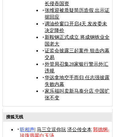
长侵吞国资
张维迎被质疑简历造假 出示证
据回应
调油价窗口开启4天 发改委未
决定降价
新鞍钢正式成立 将成钢铁业全
国老大
证监会披露三起案件 狙击内幕
交易
外管局召集28家银行警示外汇
违规
华远拿地空手而归 任志强披露
失败内幕
家乐福叫卖新马泰分店 中国扩
张不变
搜狐无线
听相声
|
马三立逗你玩
济公传全本
郭德纲-
珍珠翡翠白玉汤