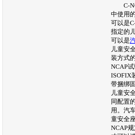
C-
中使用
可以是
C
指定的
可以是
儿童安
装方式
NCAP
试
ISOF
带捆绑
儿童安
同配置
用。
汽
童安全
NCAP
规