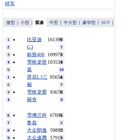
轿车
微型
小型
紧凑
中型
中大型
豪华型
SUV
比亚迪
161399
G3
标致408
109973
雪铁龙世
103534
嘉
莲花L3三
95654
厢
雪铁龙爱
93670
丽舍
雪佛兰科
67696
鲁兹
大众朗逸
59895
大众速腾
57915