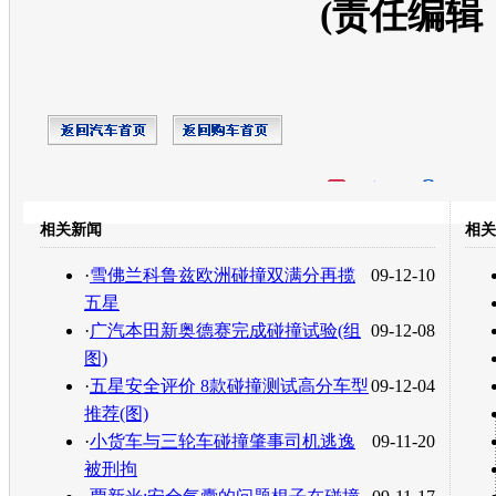
(责任编辑
开心网
人人网
豆瓣
相关新闻
相关
转发至：
·
雪佛兰科鲁兹欧洲碰撞双满分再揽
09-12-10
五星
·
广汽本田新奥德赛完成碰撞试验(组
09-12-08
图)
·
五星安全评价 8款碰撞测试高分车型
09-12-04
推荐(图)
·
小货车与三轮车碰撞肇事司机逃逸
09-11-20
被刑拘