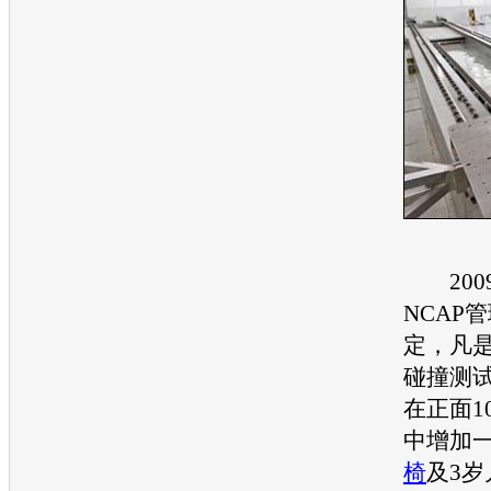
200
NCAP
管
定，凡
碰撞测
在正面1
中增加
椅
及3